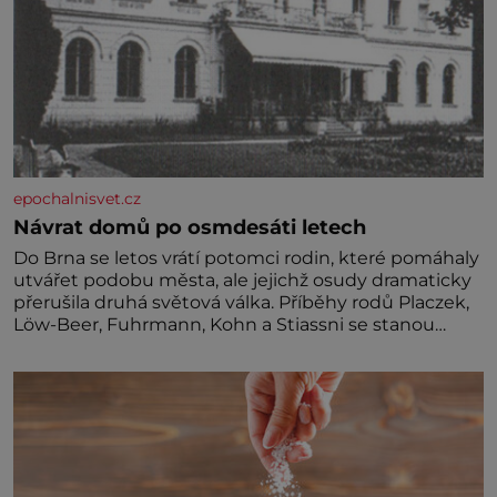
epochalnisvet.cz
Návrat domů po osmdesáti letech
Do Brna se letos vrátí potomci rodin, které pomáhaly
utvářet podobu města, ale jejichž osudy dramaticky
přerušila druhá světová válka. Příběhy rodů Placzek,
Löw-Beer, Fuhrmann, Kohn a Stiassni se stanou
jednou z hlavních dramaturgických linií festivalu
židovské kultury ŠTETL FEST 2026. Některé návraty
nejsou jednoduché. Místa, která si člověk pamatuje z
rodinných vyprávění, už dávno