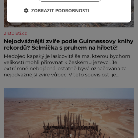
ZOBRAZIT PODROBNOSTI
21stoleti.cz
Nejodvážnější zvíře podle Guinnessovy knihy
rekordů? Šelmička s pruhem na hřbetě!
Medojed kapský je lasicovitá šelma, kterou bychom
velikostí mohli přirovnat k českému jezevci. Je
extrémně nebojácná, ostatně bývá označována za
nejodvážnější zvíře vůbec. V této souvislosti je
dokonc