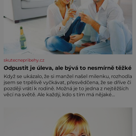
skutecnepribehy.cz
Odpustit je úleva, ale bývá to nesmírně těžké
Když se ukázalo, že si manžel našel milenku, rozhodla
jsem se trpělivě vyčkávat, přesvědčena, že se dříve či
později vrátí k rodině. Možná je to jedna z nejtěžších
věcí na světě. Ale každý, kdo s tím má nějaké
zkušenosti, se zapřísahá, že pokud odpustíte,
znatelně se vám uleví. Když se ke mně doneslo, že si
manžel pořídil milenku,