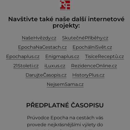
Navštivte také naše další internetové
projekty:
NašeHvězdy.cz
SkutečnéPříběhy.cz
EpochaNaCestach.cz
EpochálníSvět.cz
Epochaplus.cz
Enigmaplus.cz
TisíceReceptů.cz
21Stoleti.cz
iLuxus.cz
RezidenceOnline.cz
DarujteČasopis.cz
HistoryPlus.cz
NejsemSama.cz
PŘEDPLATNÉ ČASOPISU
Prúvodce Epocha na cestách vás
provede nejkrásnějšími výlety do