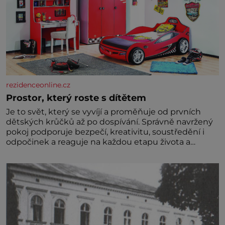
rezidenceonline.cz
Prostor, který roste s dítětem
Je to svět, který se vyvíjí a proměňuje od prvních
dětských krůčků až po dospívání. Správně navržený
pokoj podporuje bezpečí, kreativitu, soustředění i
odpočinek a reaguje na každou etapu života a
specifické potřeby dítěte. Pro nejmenší je klíčová
jednoduchost, měkkost a bezpečí, proto by pokoj
miminka měl působit především klidně a útulně.
Předškolní věk je