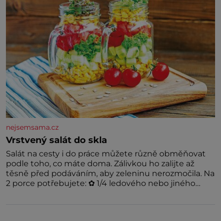
nejsemsama.cz
Vrstvený salát do skla
Salát na cesty i do práce můžete různě obměňovat
podle toho, co máte doma. Zálivkou ho zalijte až
těsně před podáváním, aby zeleninu nerozmočila. Na
2 porce potřebujete: ✿ 1/4 ledového nebo jiného
salátu (římský salát, polníček…) ✿ 1 malá konzerva
kukuřice ✿ ½ okurky ✿ 2 rajčata Zálivka: ✿ 4 lžíce
olivového oleje ✿ 1 lžíci citronové šťávy ✿ ½ stroužku