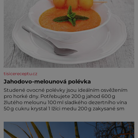
tisicereceptu.cz
Jahodovo-melounová polévka
Studené ovocné polévky jsou ideálním osvěžením
pro horké dny. Potřebujete 200 g jahod 600 g
žlutého melounu 100 ml sladkého dezertního vína
50 g cukru krystal 1 lžíci medu 200 g zakysané sm