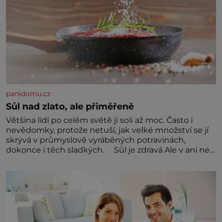
panidomu.cz
Sůl nad zlato, ale přiměřeně
Většina lidí po celém světě jí soli až moc. Často i
nevědomky, protože netuší, jak velké množství se jí
skrývá v průmyslově vyráběných potravinách,
dokonce i těch sladkých. Sůl je zdravá Ale v ani ne
třetinovém množství, než je pro většinu populace
běžné. Její základní složky– sodík a chlór – jsou
zásadní pro správné hospodaření