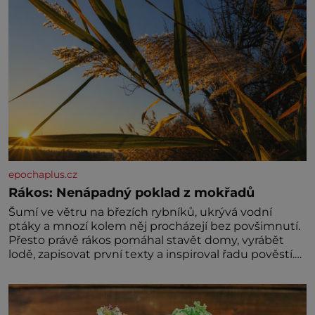
epochaplus.cz
Rákos: Nenápadný poklad z mokřadů
Šumí ve větru na březích rybníků, ukrývá vodní
ptáky a mnozí kolem něj procházejí bez povšimnutí.
Přesto právě rákos pomáhal stavět domy, vyrábět
lodě, zapisovat první texty a inspiroval řadu pověstí.
Tato skromná, ale užitečná rostlina provází člověka
už tisíce let. Většina lidí vnímá rákos jen jako
obyčejnou kulisu letního koupání. Stačí se však
podívat