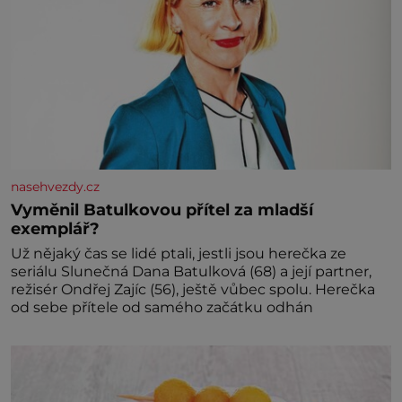
nasehvezdy.cz
Vyměnil Batulkovou přítel za mladší
exemplář?
Už nějaký čas se lidé ptali, jestli jsou herečka ze
seriálu Slunečná Dana Batulková (68) a její partner,
režisér Ondřej Zajíc (56), ještě vůbec spolu. Herečka
od sebe přítele od samého začátku odhán