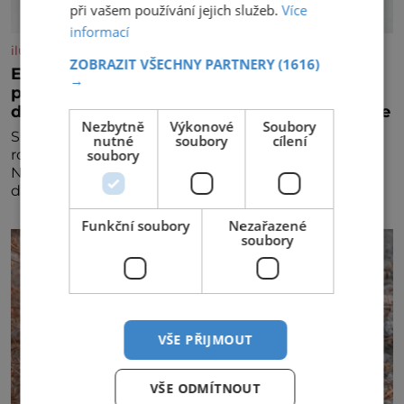
při vašem používání jejich služeb.
Více
informací
iluxus.cz
ZOBRAZIT VŠECHNY PARTNERY
(1616)
Emirates a South African Airways rozšiřují
→
partnerství. Cestujícím nově zpřístupní
dalších devět destinací v jižní a střední Africe
Nezbytně
Výkonové
Soubory
Společnosti Emirates a South African Airways (SAA)
nutné
soubory
cílení
soubory
rozšiřují svou dlouholetou codesharovou spolupráci.
Nová reciproční dohoda zpřístupní cestujícím devět
dalších destinací v jižní a střední Africe a u
Funkční soubory
Nezařazené
soubory
VŠE PŘIJMOUT
VŠE ODMÍTNOUT