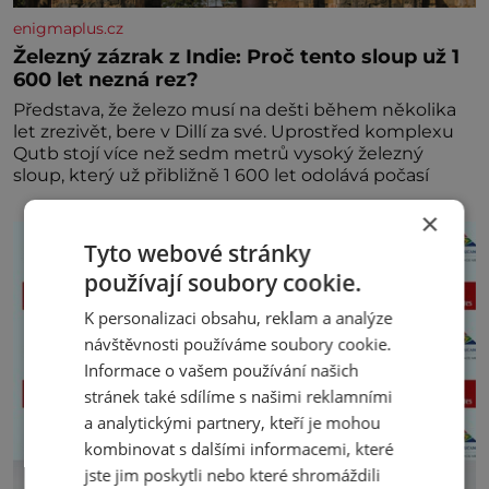
enigmaplus.cz
Železný zázrak z Indie: Proč tento sloup už 1
600 let nezná rez?
Představa, že železo musí na dešti během několika
let zrezivět, bere v Dillí za své. Uprostřed komplexu
Qutb stojí více než sedm metrů vysoký železný
sloup, který už přibližně 1 600 let odolává počasí
×
Tyto webové stránky
používají soubory cookie.
K personalizaci obsahu, reklam a analýze
návštěvnosti používáme soubory cookie.
Informace o vašem používání našich
stránek také sdílíme s našimi reklamními
a analytickými partnery, kteří je mohou
kombinovat s dalšími informacemi, které
jste jim poskytli nebo které shromáždili