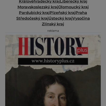
Královéhradecký kraj
Liberecký kraj
Moravskoslezský kraj
Olomoucký kraj
Pardubický kraj
Plzeňský kraj
Praha
Středočeský kraj
Ústecký kraj
Vysočina
Zlínský kraj
reklama