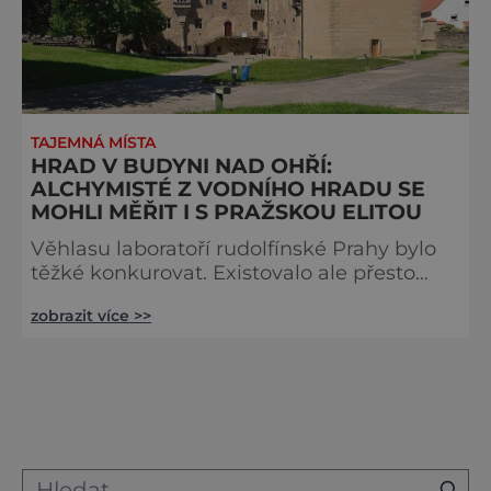
TAJEMNÁ MÍSTA
HRAD V BUDYNI NAD OHŘÍ:
ALCHYMISTÉ Z VODNÍHO HRADU SE
MOHLI MĚŘIT I S PRAŽSKOU ELITOU
Věhlasu laboratoří rudolfínské Prahy bylo
těžké konkurovat. Existovalo ale přesto
v Čechách nějaké další sídlo alchymistů,
zobrazit více >>
kteří se mohli s těmi pražskými měřit? Ano
existovalo! Vypravte se s námi odhalit
tajemství hradu v Budyni nad Ohří.
Podařilo se tady vyrobit věhlasný všelék?
Spoře osvětlenou komnatou budyňského
zámku se najednou ozve výkřik: „Je to
zlato! Podařilo se, vyrobil jsem zlato!“