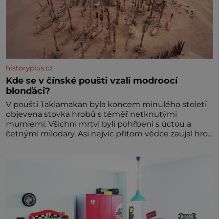
historyplus.cz
Kde se v čínské poušti vzali modroocí
blonďáci?
V poušti Taklamakan byla koncem minulého století
objevena stovka hrobů s téměř netknutými
mumiemi. Všichni mrtví byli pohřbeni s úctou a
četnými milodary. Asi nejvíc přitom vědce zaujal hrob
tříměsíčního chlapečka s modrou filcovou čapkou, z
níž se draly blonďaté vlásky. Fakt, že jsou těla
dávných lidí nesmírně dobře zachovalá, přičítají
odborníci zdejším klimatickým podmínkám. Sucho,
prosolené písky a extrémně