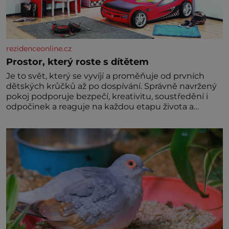
rezidenceonline.cz
Prostor, který roste s dítětem
Je to svět, který se vyvíjí a proměňuje od prvních
dětských krůčků až po dospívání. Správně navržený
pokoj podporuje bezpečí, kreativitu, soustředění i
odpočinek a reaguje na každou etapu života a
specifické potřeby dítěte. Pro nejmenší je klíčová
jednoduchost, měkkost a bezpečí, proto by pokoj
miminka měl působit především klidně a útulně.
Předškolní věk je