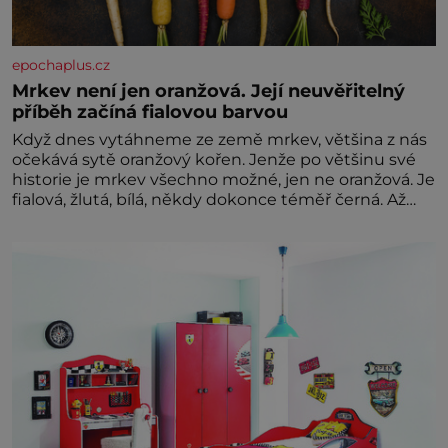
epochaplus.cz
Mrkev není jen oranžová. Její neuvěřitelný
příběh začíná fialovou barvou
Když dnes vytáhneme ze země mrkev, většina z nás
očekává sytě oranžový kořen. Jenže po většinu své
historie je mrkev všechno možné, jen ne oranžová. Je
fialová, žlutá, bílá, někdy dokonce téměř černá. Až
díky stovkám let pečlivého šlechtění se z ní stává
zelenina, bez které si českou zahradu ani
nedokážeme představit. Její příběh je