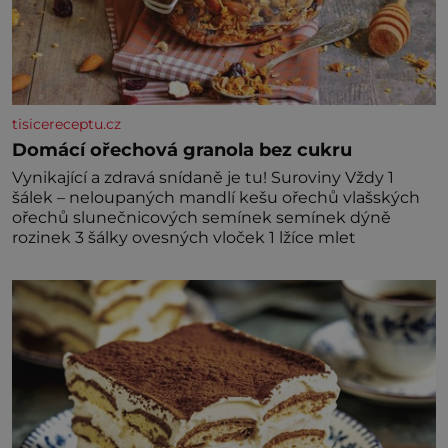
tisicereceptu.cz
Domácí ořechová granola bez cukru
Vynikající a zdravá snídaně je tu! Suroviny Vždy 1
šálek – neloupaných mandlí kešu ořechů vlašských
ořechů slunečnicových semínek semínek dýně
rozinek 3 šálky ovesných vloček 1 lžíce mlet