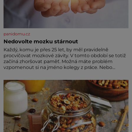
panidomu.cz
Nedovolte mozku stárnout
Každý, komu je přes 25 let, by měl pravidelně
procvičovat mozkové závity. V tomto období se totiž
začíná zhoršovat paměť. Možná máte problém
vzpomenout si na jméno kolegy z práce. Nebo
marně v paměti lovíte název knížky, kterou jste
nedávno přečetli. Je to opravdu tak, s věkem jako
kdyby se paměť rozhodla stávkovat. Cvičte