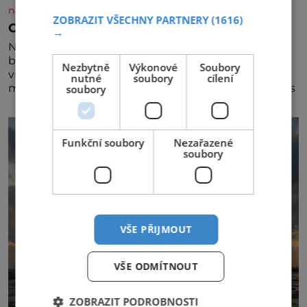
nasehvezdy.cz
ZOBRAZIT VŠECHNY PARTNERY
(1616)
Osamělá herečka Syslová všechno vzdala?
→
Nedávno se povídalo, že má Dana Syslová (80)
blízkého přítele, který je jí oporou. Ale je to ještě
Nezbytně
Výkonové
Soubory
vůbec pravda? V posledních dnech čím dál častěji
nutné
soubory
cílení
mluví o svém odchodu. Dohnala ji snad samota? Půs
soubory
Funkční soubory
Nezařazené
soubory
VŠE PŘIJMOUT
VŠE ODMÍTNOUT
ZOBRAZIT PODROBNOSTI