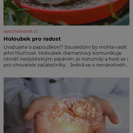
epochalnisvet.cz
Holoubek pro radost
Uvažujete o papouškovi? Sousedům by mohla vadit
jeho hlučnost. Holoubek diamantový komunikuje
téměř neslyšitelným pípáním, je roztomilý a hodí se i
pro chovatele začátečníky. Jedná se o nenáročného
klidného ptáčka, který většinu dne jen posedává.
Hodně času tráví na zemi, kde sbírá zbytky semínek
Jeho domovinou je prakticky celá Austrálie s
výjimkou pobřežní oblasti.