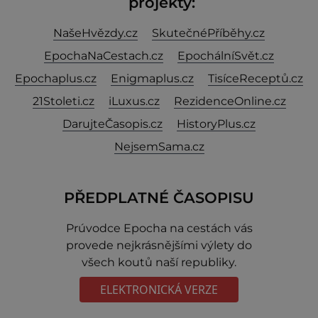
projekty:
NašeHvězdy.cz
SkutečnéPříběhy.cz
EpochaNaCestach.cz
EpochálníSvět.cz
Epochaplus.cz
Enigmaplus.cz
TisíceReceptů.cz
21Stoleti.cz
iLuxus.cz
RezidenceOnline.cz
DarujteČasopis.cz
HistoryPlus.cz
NejsemSama.cz
PŘEDPLATNÉ ČASOPISU
Prúvodce Epocha na cestách vás
provede nejkrásnějšími výlety do
všech koutů naší republiky.
ELEKTRONICKÁ VERZE