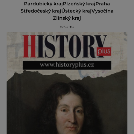
Pardubický kraj
Plzeňský kraj
Praha
Středočeský kraj
Ústecký kraj
Vysočina
Zlínský kraj
reklama