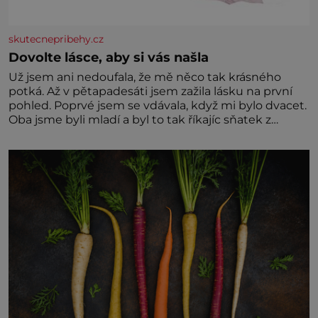
skutecnepribehy.cz
Dovolte lásce, aby si vás našla
Už jsem ani nedoufala, že mě něco tak krásného
potká. Až v pětapadesáti jsem zažila lásku na první
pohled. Poprvé jsem se vdávala, když mi bylo dvacet.
Oba jsme byli mladí a byl to tak říkajíc sňatek z
rozumu. Rodiče nás dali dohromady, Toník byl dobře
zaopatřený mladý muž. Manželství nám oběma moc
nesvědčilo, brzy jsme zjistili, že