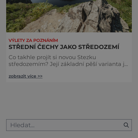
VÝLETY ZA POZNÁNÍM
STŘEDNÍ ČECHY JAKO STŘEDOZEMÍ
Co takhle projít si novou Stezku
středozemím? Její základní pěší varianta je
dlouhá 569 km. Celá je ovšem rozdělena do
zobrazit více >>
27 denních etap s průměrnou délkou od 20
do 25 km a je jen na vás, kdy, kam a na jak
dlouho se vypravíte. Kokořínské pokličky
Skalní pohádka na Kokořínsku i rovinaté
Povltaví Jednotlivé úseky byly v