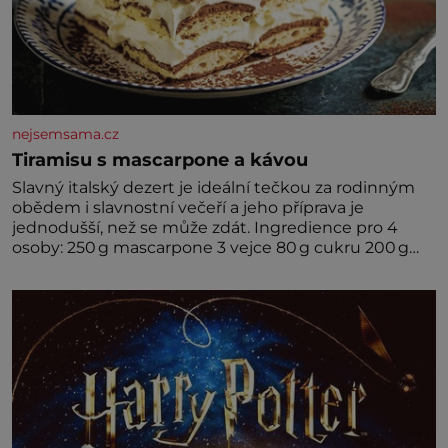
nejsemsama.cz
Tiramisu s mascarpone a kávou
Slavný italský dezert je ideální tečkou za rodinným
obědem i slavnostní večeří a jeho příprava je
jednodušší, než se může zdát. Ingredience pro 4
osoby: 250 g mascarpone 3 vejce 80 g cukru 200 g
cukrářských piškotů 250 ml silné kávy 2 lžíce
amaretta kakao na posypání Postup: Oddělte
žloutky od bílků. Žloutky vyšlehejte s cukrem do
světlé pěny a postupně do nich vmíchejte
mascarpone, aby vznikl hladký