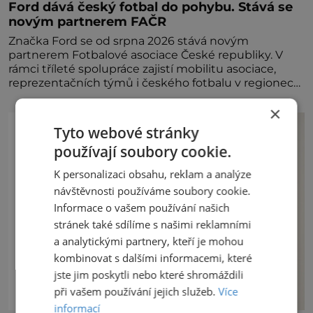
Ford dává český fotbal do pohybu. Stává se
novým partnerem FAČR
Značka Ford se od srpna 2026 stává novým
partnerem Fotbalové asociace České republiky. V
rámci tříleté spolupráce zajistí mobilitu asociace,
reprezentačních týmů i českého fotbalu v regionech.
Partner
×
Tyto webové stránky
používají soubory cookie.
K personalizaci obsahu, reklam a analýze
návštěvnosti používáme soubory cookie.
Informace o vašem používání našich
stránek také sdílíme s našimi reklamními
a analytickými partnery, kteří je mohou
kombinovat s dalšími informacemi, které
jste jim poskytli nebo které shromáždili
při vašem používání jejich služeb.
Více
informací