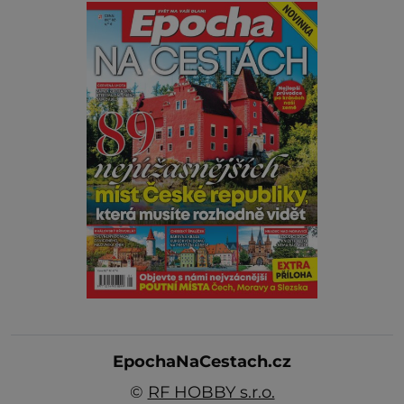
EpochaNaCestach.cz
©
RF HOBBY s.r.o.