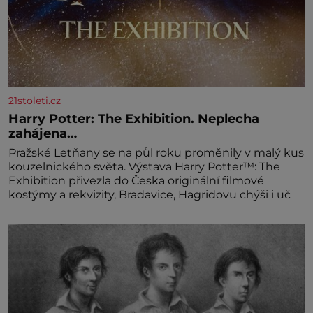
21stoleti.cz
Harry Potter: The Exhibition. Neplecha
zahájena…
Pražské Letňany se na půl roku proměnily v malý kus
kouzelnického světa. Výstava Harry Potter™: The
Exhibition přivezla do Česka originální filmové
kostýmy a rekvizity, Bradavice, Hagridovu chýši i uč