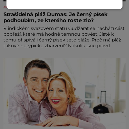
enigmaplus.cz
Strašidelná pláž Dumas: Je černý písek
podhoubím, ze kterého roste zlo?
V indickém svazovém státu Gudžarát se nachází část
pobřeží, které má hodně temnou pověst. Jistě k
tomu přispívá i černý písek této pláže. Proč má pláž
takové netypické zbarvení? Nakolik jsou pravd