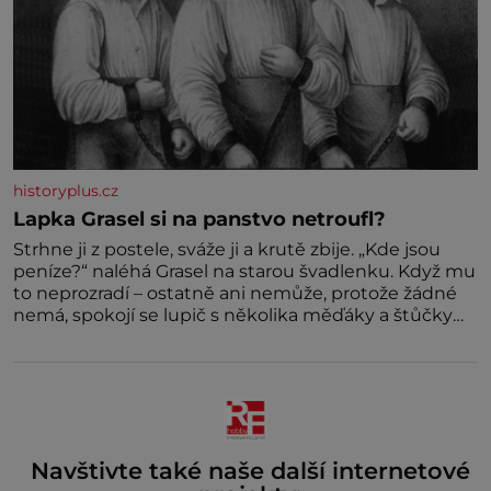
historyplus.cz
Lapka Grasel si na panstvo netroufl?
Strhne ji z postele, sváže ji a krutě zbije. „Kde jsou
peníze?“ naléhá Grasel na starou švadlenku. Když mu
to neprozradí – ostatně ani nemůže, protože žádné
nemá, spokojí se lupič s několika měďáky a štůčky
látky. Zraněná žena pár dní nato umírá. Je to muž
nebývale krutý. Jeho činy budí hrůzu ještě dlouho po
jeho smrti
Navštivte také naše další internetové