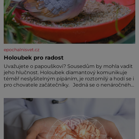
epochalnisvet.cz
Holoubek pro radost
Uvažujete o papouškovi? Sousedům by mohla vadit
jeho hlučnost. Holoubek diamantový komunikuje
téměř neslyšitelným pípáním, je roztomilý a hodí se i
pro chovatele začátečníky. Jedná se o nenáročného
klidného ptáčka, který většinu dne jen posedává.
Hodně času tráví na zemi, kde sbírá zbytky semínek
Jeho domovinou je prakticky celá Austrálie s
výjimkou pobřežní oblasti.