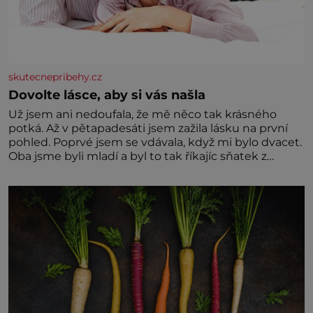
skutecnepribehy.cz
Dovolte lásce, aby si vás našla
Už jsem ani nedoufala, že mě něco tak krásného
potká. Až v pětapadesáti jsem zažila lásku na první
pohled. Poprvé jsem se vdávala, když mi bylo dvacet.
Oba jsme byli mladí a byl to tak říkajíc sňatek z
rozumu. Rodiče nás dali dohromady, Toník byl dobře
zaopatřený mladý muž. Manželství nám oběma moc
nesvědčilo, brzy jsme zjistili, že