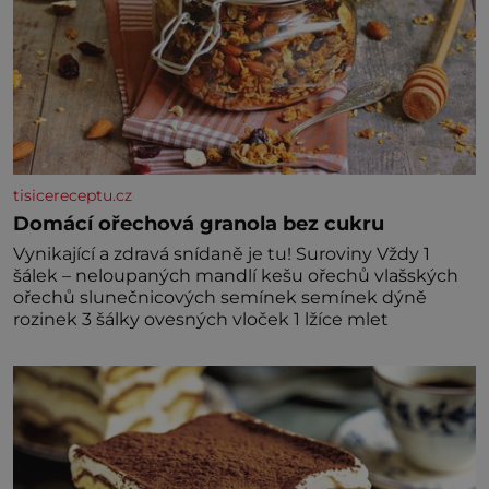
tisicereceptu.cz
Domácí ořechová granola bez cukru
Vynikající a zdravá snídaně je tu! Suroviny Vždy 1
šálek – neloupaných mandlí kešu ořechů vlašských
ořechů slunečnicových semínek semínek dýně
rozinek 3 šálky ovesných vloček 1 lžíce mlet