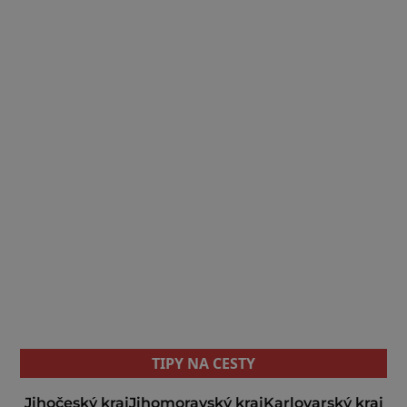
TIPY NA CESTY
Jihočeský kraj
Jihomoravský kraj
Karlovarský kraj