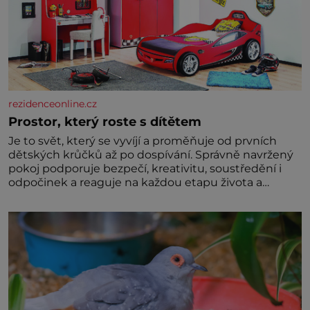
rezidenceonline.cz
Prostor, který roste s dítětem
Je to svět, který se vyvíjí a proměňuje od prvních
dětských krůčků až po dospívání. Správně navržený
pokoj podporuje bezpečí, kreativitu, soustředění i
odpočinek a reaguje na každou etapu života a
specifické potřeby dítěte. Pro nejmenší je klíčová
jednoduchost, měkkost a bezpečí, proto by pokoj
miminka měl působit především klidně a útulně.
Předškolní věk je