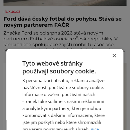
iluxus.cz
Ford dává český fotbal do pohybu. Stává se
novým partnerem FAČR
Značka Ford se od srpna 2026 stává novým
partnerem Fotbalové asociace České republiky. V
rámci tříleté spolupráce zajistí mobilitu asociace,
reprezentačních týmů i českého fotbalu v regionech.
×
Partner
Tyto webové stránky
používají soubory cookie.
K personalizaci obsahu, reklam a analýze
návštěvnosti používáme soubory cookie.
Informace o vašem používání našich
stránek také sdílíme s našimi reklamními
a analytickými partnery, kteří je mohou
kombinovat s dalšími informacemi, které
jste jim poskytli nebo které shromáždili
při vašem používání jejich služeb.
Více