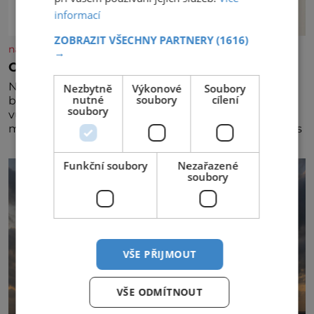
informací
ZOBRAZIT VŠECHNY PARTNERY
(1616)
nasehvezdy.cz
→
Osamělá herečka Syslová všechno vzdala?
Nedávno se povídalo, že má Dana Syslová (80)
Nezbytně
Výkonové
Soubory
nutné
soubory
cílení
blízkého přítele, který je jí oporou. Ale je to ještě
soubory
vůbec pravda? V posledních dnech čím dál častěji
mluví o svém odchodu. Dohnala ji snad samota? Půs
Funkční soubory
Nezařazené
soubory
VŠE PŘIJMOUT
VŠE ODMÍTNOUT