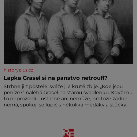
historyplus.cz
Lapka Grasel si na panstvo netroufl?
Strhne ji z postele, sváže ji a krutě zbije. „Kde jsou
peníze?“ naléhá Grasel na starou švadlenku. Když mu
to neprozradí – ostatně ani nemůže, protože žádné
nemá, spokojí se lupič s několika měďáky a štůčky
látky. Zraněná žena pár dní nato umírá. Je to muž
nebývale krutý. Jeho činy budí hrůzu ještě dlouho po
jeho smrti