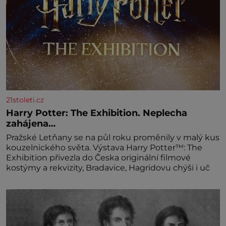
21stoleti.cz
Harry Potter: The Exhibition. Neplecha
zahájena…
Pražské Letňany se na půl roku proměnily v malý kus
kouzelnického světa. Výstava Harry Potter™: The
Exhibition přivezla do Česka originální filmové
kostýmy a rekvizity, Bradavice, Hagridovu chýši i uč