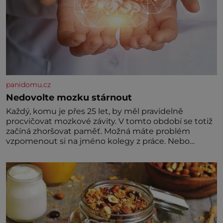
panidomu.cz
Nedovolte mozku stárnout
Každý, komu je přes 25 let, by měl pravidelně
procvičovat mozkové závity. V tomto období se totiž
začíná zhoršovat paměť. Možná máte problém
vzpomenout si na jméno kolegy z práce. Nebo
marně v paměti lovíte název knížky, kterou jste
nedávno přečetli. Je to opravdu tak, s věkem jako
kdyby se paměť rozhodla stávkovat. Cvičte