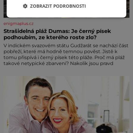
ZOBRAZIT PODROBNOSTI
enigmaplus.cz
Strašidelná pláž Dumas: Je černý písek
podhoubím, ze kterého roste zlo?
V indickém svazovém státu Gudžarát se nachází část
pobřeží, které má hodně temnou pověst. Jistě k
tomu přispívá i černý písek této pláže. Proč má pláž
takové netypické zbarvení? Nakolik jsou pravd