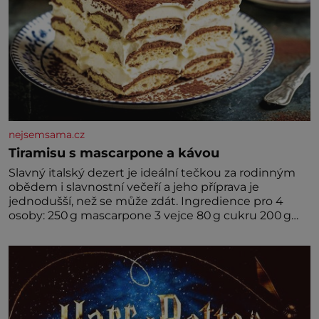
nejsemsama.cz
Tiramisu s mascarpone a kávou
Slavný italský dezert je ideální tečkou za rodinným
obědem i slavnostní večeří a jeho příprava je
jednodušší, než se může zdát. Ingredience pro 4
osoby: 250 g mascarpone 3 vejce 80 g cukru 200 g
cukrářských piškotů 250 ml silné kávy 2 lžíce
amaretta kakao na posypání Postup: Oddělte
žloutky od bílků. Žloutky vyšlehejte s cukrem do
světlé pěny a postupně do nich vmíchejte
mascarpone, aby vznikl hladký