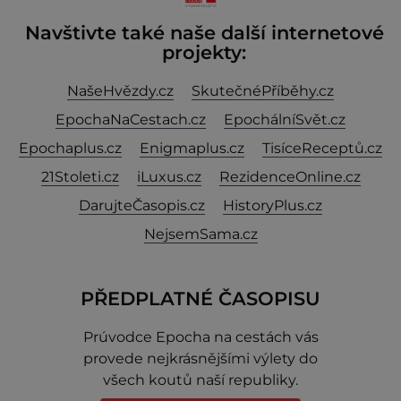
Navštivte také naše další internetové
projekty:
NašeHvězdy.cz
SkutečnéPříběhy.cz
EpochaNaCestach.cz
EpochálníSvět.cz
Epochaplus.cz
Enigmaplus.cz
TisíceReceptů.cz
21Stoleti.cz
iLuxus.cz
RezidenceOnline.cz
DarujteČasopis.cz
HistoryPlus.cz
NejsemSama.cz
PŘEDPLATNÉ ČASOPISU
Prúvodce Epocha na cestách vás
provede nejkrásnějšími výlety do
všech koutů naší republiky.