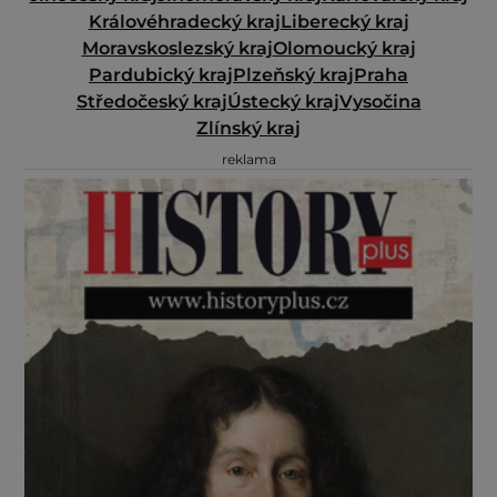
Královéhradecký kraj
Liberecký kraj
Moravskoslezský kraj
Olomoucký kraj
Pardubický kraj
Plzeňský kraj
Praha
Středočeský kraj
Ústecký kraj
Vysočina
Zlínský kraj
reklama