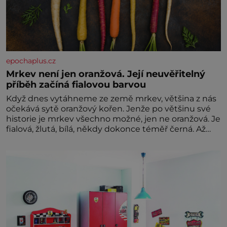
epochaplus.cz
Mrkev není jen oranžová. Její neuvěřitelný
příběh začíná fialovou barvou
Když dnes vytáhneme ze země mrkev, většina z nás
očekává sytě oranžový kořen. Jenže po většinu své
historie je mrkev všechno možné, jen ne oranžová. Je
fialová, žlutá, bílá, někdy dokonce téměř černá. Až
díky stovkám let pečlivého šlechtění se z ní stává
zelenina, bez které si českou zahradu ani
nedokážeme představit. Její příběh je