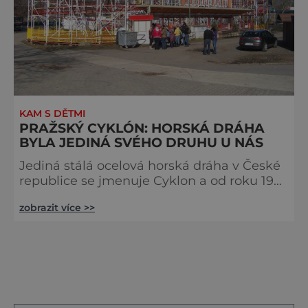
KAM S DĚTMI
PRAŽSKÝ CYKLÓN: HORSKÁ DRÁHA
BYLA JEDINÁ SVÉHO DRUHU U NÁS
Jediná stálá ocelová horská dráha v České
republice se jmenuje Cyklon a od roku 1973
stála na pražském Výstavišti. Jde o výrobek
zobrazit více >>
italské firmy S.D.C. (model Galaxi), její
výška je 13 metrů, maximální rychlost 46
km/h, délka dráhy je 440 metrů a doba
jízdy 2 minuty. Byla jedinou stálou ocelovou
horskou dráhou nacházející se na území
České republiky, nedílnou součástí koloritu
areálu pražského Výs