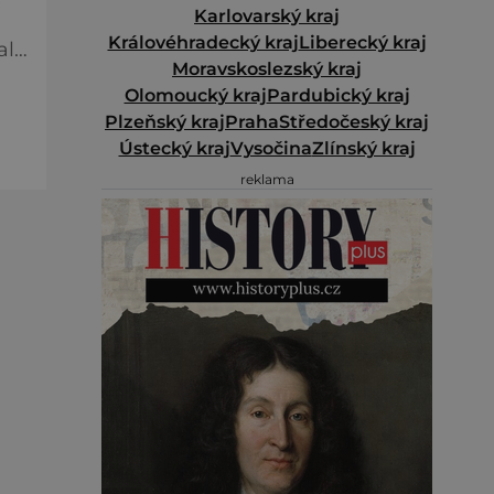
e
Karlovarský kraj
Královéhradecký kraj
Liberecký kraj
ale
Moravskoslezský kraj
Olomoucký kraj
Pardubický kraj
Plzeňský kraj
Praha
Středočeský kraj
Ústecký kraj
Vysočina
Zlínský kraj
reklama