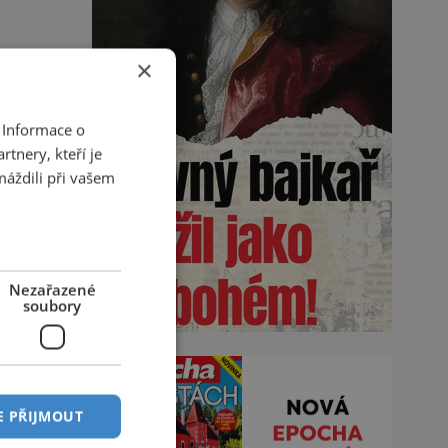
×
 Informace o
tnery, kteří je
máždili při vašem
Nezařazené
soubory
E PŘIJMOUT