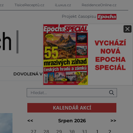
cz
TisíceReceptů.cz
iLuxus.cz
RezidenceOnline.cz
Projekt časopisu
×
DOVOLENÁ V ZAHRANIČÍ
KALENDÁŘ AKCÍ
KALENDÁŘ AKCÍ
<<
Srpen 2026
>>
27
28
29
30
31
1
2