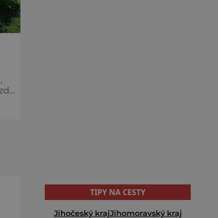
,
íky
TIPY NA CESTY
Jihočeský kraj
Jihomoravský kraj