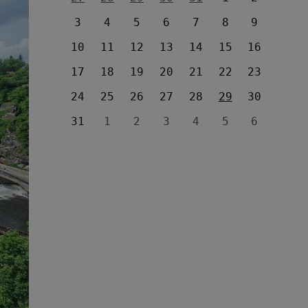
3
4
5
6
7
8
9
10
11
12
13
14
15
16
17
18
19
20
21
22
23
24
25
26
27
28
29
30
31
1
2
3
4
5
6