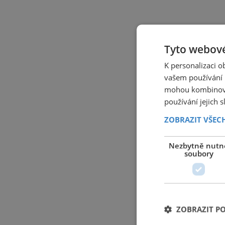
Tyto webové
K personalizaci 
vašem používání n
mohou kombinovat
používání jejich 
ZOBRAZIT VŠEC
Nezbytně nutn
soubory
ZOBRAZIT P