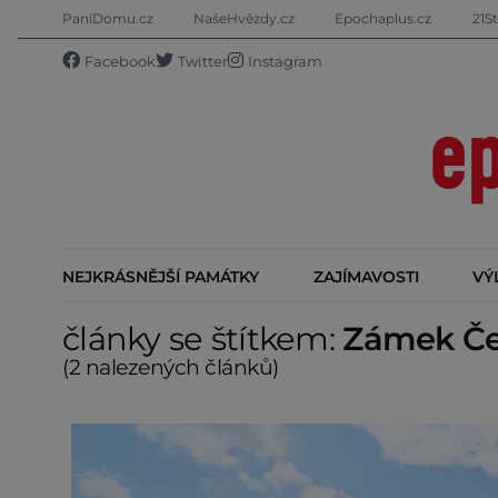
PaníDomu.cz
NašeHvězdy.cz
Epochaplus.cz
21St
Facebook
Twitter
Instagram
NEJKRÁSNĚJŠÍ PAMÁTKY
ZAJÍMAVOSTI
VÝ
články se štítkem:
Zámek Če
(2 nalezených článků)