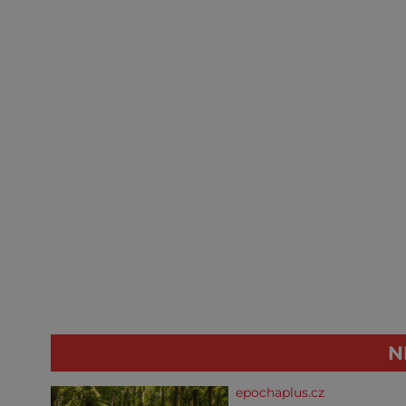
N
epochaplus.cz