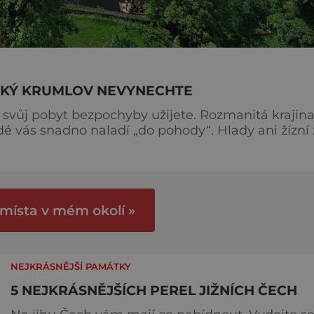
SKÝ KRUMLOV NEVYNECHTE
i svůj pobyt bezpochyby užijete. Rozmanitá krajina
dno naladí „do pohody“. Hlady ani žízní zde
u bohaté nabídkou regionálních produktů a milovn
 místa v mém okolí »
NEJKRÁSNĚJŠÍ PAMÁTKY
5 NEJKRÁSNĚJŠÍCH PEREL JIŽNÍCH ČECH