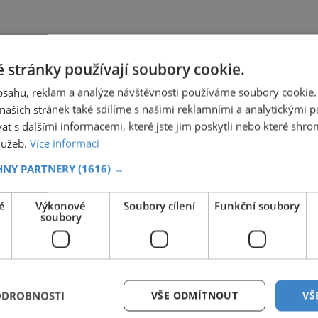
 stránky používají soubory cookie.
obsahu, reklam a analýze návštěvnosti používáme soubory cookie.
ašich stránek také sdílíme s našimi reklamními a analytickými par
 s dalšími informacemi, které jste jim poskytli nebo které shro
služeb.
Více informací
HNY PARTNERY
(1616) →
é
Výkonové
Soubory cílení
Funkční soubory
soubory
ODROBNOSTI
VŠE ODMÍTNOUT
VŠ