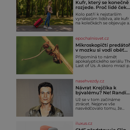
Kufr, který se konečně
rozjede. Proč lidé čeka
na kolečka téměř pět
Kolo patří k nejstarším
tisíc let?
vynálezům lidstva, ale kufr
na kolečkách se objevuje a
ve 20. století. Po tisíce let
lidé vláčejí těžká zavazadla
v rukou, na zádech nebo je
epochalnisvet.cz
nakládají na povozy. Stačí
přitom jediný nápad,
Mikroskopičtí predátoř
připevnit ke kufru kolečka.
v mozku si vodí oběť
Jenže právě ten nikdo
jako loutku
Připomíná to námět
dlouho nedostane. Až
apokalyptického seriálu Th
jednou se na letišti ozve
Last of Us. A skoro mrazí p
věta, která změní
představě, že podobné
horory probíhají v přírodě
běžně – s tím rozdílem, že
nasehvezdy.cz
nejde pouze o infekce
parazitickou houbou a že
Návrat Krejčíka k
predátor dokáže ovládat je
bývalému? Ne! Randí
vývojově nesrovnatelně
už s jiným!
Už se v tom začínáme
jednodušší živočichy, než j
ztrácet. Nejprve vše
člověk. Najít skutečné
nasvědčovalo tomu, že
zombie není nic
herec ze seriálu Kamarádi,
nemožného ani v naší
Daniel Krejčík (32), se po
přírodě.
krachu manželství s
iluxus.cz
ředitelem školy Jiřím
Vymětalem (43) vrátí ke