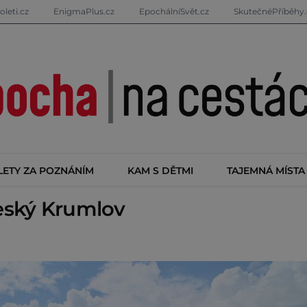
oleti.cz
EnigmaPlus.cz
EpochálníSvět.cz
SkutečnéPříběhy.
LETY ZA POZNÁNÍM
KAM S DĚTMI
TAJEMNÁ MÍSTA
ský Krumlov