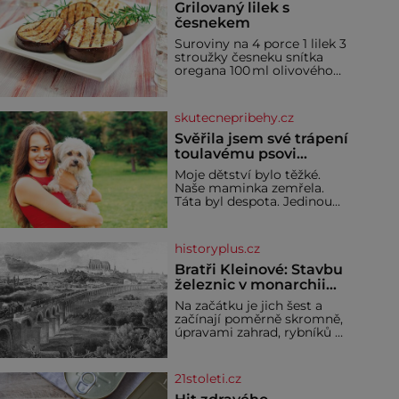
Grilovaný lilek s
česnekem
Suroviny na 4 porce 1 lilek 3
stroužky česneku snítka
oregana 100 ml olivového
oleje sůl Postup Na mírně
rozpálený gril nebo do
grilovací hliníkové misky
skutecnepribehy.cz
narovnejte nasucho kolečka
lilku.
Svěřila jsem své trápení
toulavému psovi
Bobimu
Moje dětství bylo těžké.
Naše maminka zemřela.
Táta byl despota. Jedinou
mojí spřízněnou duší se stal
toulavý pejsek Bobi. Doma
jsem jako dítě měla peklo.
historyplus.cz
Maminka zemřela, když
jsem byla ještě malá. Otec
Bratři Kleinové: Stavbu
hodně pil a často dokázal
železnic v monarchii
propít skoro celou výplatu.
ovládli samouci
Na začátku je jich šest a
Čtyři roky jsem chodila do
začínají poměrně skromně,
školy u nás na vesnici. Měli
úpravami zahrad, rybníků a
mě tam rádi, protože
parků. Postupně si ale
troufnou i na stavbu
železnic. Během 40 let
21stoleti.cz
vybudují na území
monarchie třetinu všech