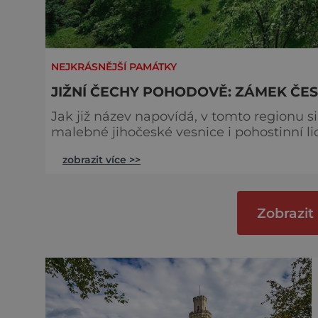
NEJKRÁSNĚJŠÍ PAMÁTKY
JIŽNÍ ČECHY POHODOVĚ: ZÁMEK ČE
Jak již název napovídá, v tomto regionu s
malebné jihočeské vesnice i pohostinní lidé vás sna
rozhodně trpět nebudete, jižní Čechy jso
zobrazit více >>
piva potěší široká síť minipovarů. Myslí tu na všechny Nezapomeňte se na svůj pobyt patřičně
připravit a předem
Zobrazit