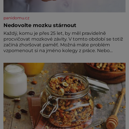
panidomu.cz
Nedovolte mozku stárnout
Každý, komu je přes 25 let, by měl pravidelně
procvičovat mozkové závity. V tomto období se totiž
začíná zhoršovat paměť. Možná máte problém
vzpomenout si na jméno kolegy z práce. Nebo
marně v paměti lovíte název knížky, kterou jste
nedávno přečetli. Je to opravdu tak, s věkem jako
kdyby se paměť rozhodla stávkovat. Cvičte