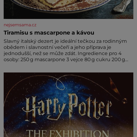
nejsemsama.cz
Tiramisu s mascarpone a kávou
Slavný italský dezert je ideální tečkou za rodinným
obědem i slavnostní večeří a jeho příprava je
jednodušší, než se může zdát. Ingredience pro 4
osoby: 250 g mascarpone 3 vejce 80 g cukru 200 g
cukrářských piškotů 250 ml silné kávy 2 lžíce
amaretta kakao na posypání Postup: Oddělte
žloutky od bílků. Žloutky vyšlehejte s cukrem do
světlé pěny a postupně do nich vmíchejte
mascarpone, aby vznikl hladký