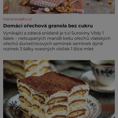
tisicereceptu.cz
Domácí ořechová granola bez cukru
Vynikající a zdravá snídaně je tu! Suroviny Vždy 1
šálek – neloupaných mandlí kešu ořechů vlašských
ořechů slunečnicových semínek semínek dýně
rozinek 3 šálky ovesných vloček 1 lžíce mlet