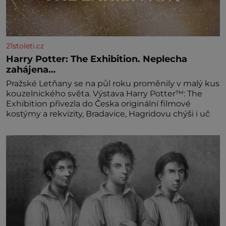
21stoleti.cz
Harry Potter: The Exhibition. Neplecha
zahájena…
Pražské Letňany se na půl roku proměnily v malý kus
kouzelnického světa. Výstava Harry Potter™: The
Exhibition přivezla do Česka originální filmové
kostýmy a rekvizity, Bradavice, Hagridovu chýši i uč