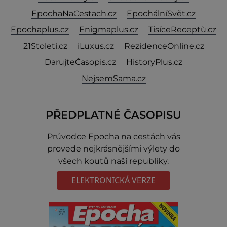
EpochaNaCestach.cz
EpochálníSvět.cz
Epochaplus.cz
Enigmaplus.cz
TisíceReceptů.cz
21Stoleti.cz
iLuxus.cz
RezidenceOnline.cz
DarujteČasopis.cz
HistoryPlus.cz
NejsemSama.cz
PŘEDPLATNÉ ČASOPISU
Prúvodce Epocha na cestách vás
provede nejkrásnějšími výlety do
všech koutů naší republiky.
ELEKTRONICKÁ VERZE