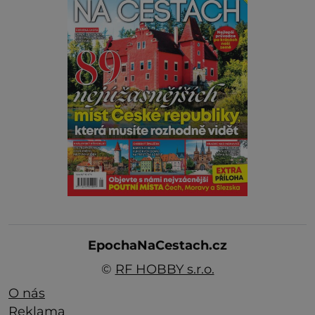
EpochaNaCestach.cz
©
RF HOBBY s.r.o.
O nás
Reklama