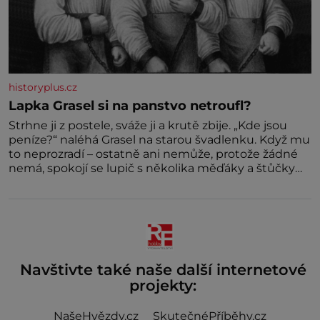
historyplus.cz
Lapka Grasel si na panstvo netroufl?
Strhne ji z postele, sváže ji a krutě zbije. „Kde jsou
peníze?“ naléhá Grasel na starou švadlenku. Když mu
to neprozradí – ostatně ani nemůže, protože žádné
nemá, spokojí se lupič s několika měďáky a štůčky
látky. Zraněná žena pár dní nato umírá. Je to muž
nebývale krutý. Jeho činy budí hrůzu ještě dlouho po
jeho smrti
Navštivte také naše další internetové
projekty:
NašeHvězdy.cz
SkutečnéPříběhy.cz