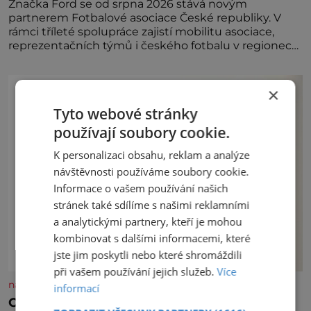
Značka Ford se od srpna 2026 stává novým
partnerem Fotbalové asociace České republiky. V
rámci tříleté spolupráce zajistí mobilitu asociace,
reprezentačních týmů i českého fotbalu v regionech.
Partner
×
Tyto webové stránky
používají soubory cookie.
K personalizaci obsahu, reklam a analýze
návštěvnosti používáme soubory cookie.
Informace o vašem používání našich
stránek také sdílíme s našimi reklamními
a analytickými partnery, kteří je mohou
kombinovat s dalšími informacemi, které
jste jim poskytli nebo které shromáždili
při vašem používání jejich služeb.
Více
nasehvezdy.cz
informací
Osamělá herečka Syslová všechno vzdala?