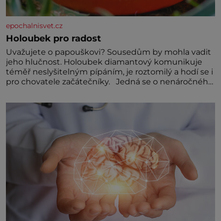
epochalnisvet.cz
Holoubek pro radost
Uvažujete o papouškovi? Sousedům by mohla vadit
jeho hlučnost. Holoubek diamantový komunikuje
téměř neslyšitelným pípáním, je roztomilý a hodí se i
pro chovatele začátečníky. Jedná se o nenáročného
klidného ptáčka, který většinu dne jen posedává.
Hodně času tráví na zemi, kde sbírá zbytky semínek
Jeho domovinou je prakticky celá Austrálie s
výjimkou pobřežní oblasti.