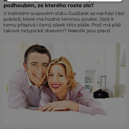
podhoubím, ze kterého roste zlo?
V indickém svazovém státu Gudžarát se nachází část
pobřeží, které má hodně temnou pověst. Jistě k
tomu přispívá i černý písek této pláže. Proč má pláž
takové netypické zbarvení? Nakolik jsou pravd