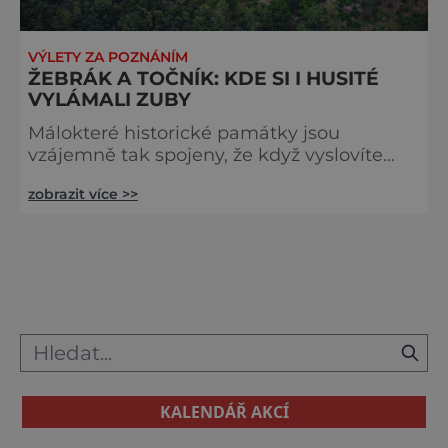
VÝLETY ZA POZNÁNÍM
ŽEBRÁK A TOČNÍK: KDE SI I HUSITÉ
VYLÁMALI ZUBY
Málokteré historické památky jsou
vzájemně tak spojeny, že když vyslovíte
jméno jedné, automaticky vám naskočí i
zobrazit více >>
druhé. Zříceniny hradů Žebrák a Točník
(ten je na úvodní fotografii) takové jsou. Do
dnešních dnů tvoří památku na dávno
zašlé doby, kdy sem do křivoklátských lesů
přijížděli čeští panovníci. Postavit hrad na
křemencovém skalnatém ostrohu
obtékaném ze tří stran potokem se tehdy
ve dr
KALENDÁŘ AKCÍ