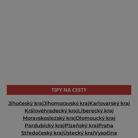
TIPY NA CESTY
Jihočeský kraj
Jihomoravský kraj
Karlovarský kraj
Královéhradecký kraj
Liberecký kraj
Moravskoslezský kraj
Olomoucký kraj
Pardubický kraj
Plzeňský kraj
Praha
Středočeský kraj
Ústecký kraj
Vysočina