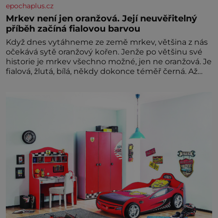
epochaplus.cz
Mrkev není jen oranžová. Její neuvěřitelný
příběh začíná fialovou barvou
Když dnes vytáhneme ze země mrkev, většina z nás
očekává sytě oranžový kořen. Jenže po většinu své
historie je mrkev všechno možné, jen ne oranžová. Je
fialová, žlutá, bílá, někdy dokonce téměř černá. Až
díky stovkám let pečlivého šlechtění se z ní stává
zelenina, bez které si českou zahradu ani
nedokážeme představit. Její příběh je