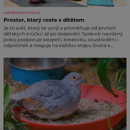
rezidenceonline.cz
Prostor, který roste s dítětem
Je to svět, který se vyvíjí a proměňuje od prvních
dětských krůčků až po dospívání. Správně navržený
pokoj podporuje bezpečí, kreativitu, soustředění i
odpočinek a reaguje na každou etapu života a
specifické potřeby dítěte. Pro nejmenší je klíčová
jednoduchost, měkkost a bezpečí, proto by pokoj
miminka měl působit především klidně a útulně.
Předškolní věk je