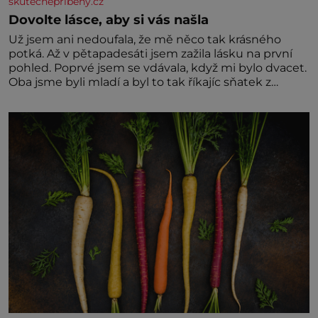
skutecnepribehy.cz
Dovolte lásce, aby si vás našla
Už jsem ani nedoufala, že mě něco tak krásného
potká. Až v pětapadesáti jsem zažila lásku na první
pohled. Poprvé jsem se vdávala, když mi bylo dvacet.
Oba jsme byli mladí a byl to tak říkajíc sňatek z
rozumu. Rodiče nás dali dohromady, Toník byl dobře
zaopatřený mladý muž. Manželství nám oběma moc
nesvědčilo, brzy jsme zjistili, že