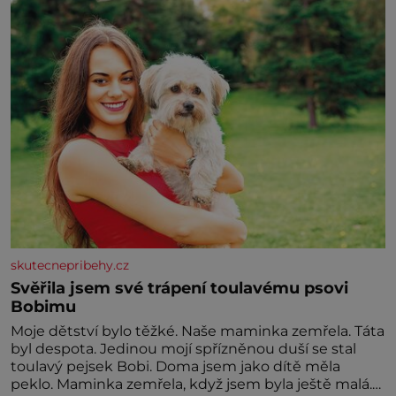
miminka měl působit především klidně a útulně.
Předškolní věk je
skutecnepribehy.cz
Svěřila jsem své trápení toulavému psovi
Bobimu
Moje dětství bylo těžké. Naše maminka zemřela. Táta
byl despota. Jedinou mojí spřízněnou duší se stal
toulavý pejsek Bobi. Doma jsem jako dítě měla
peklo. Maminka zemřela, když jsem byla ještě malá.