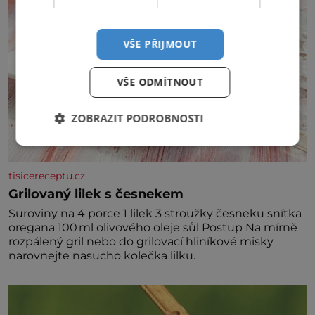
VŠE PŘIJMOUT
VŠE ODMÍTNOUT
ZOBRAZIT PODROBNOSTI
tisicereceptu.cz
Grilovaný lilek s česnekem
Suroviny na 4 porce 1 lilek 3 stroužky česneku snítka
oregana 100 ml olivového oleje sůl Postup Na mírně
rozpálený gril nebo do grilovací hliníkové misky
narovnejte nasucho kolečka lilku.