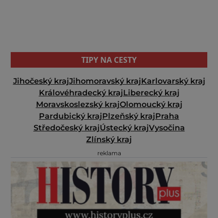
TIPY NA CESTY
Jihočeský kraj
Jihomoravský kraj
Karlovarský kraj
Královéhradecký kraj
Liberecký kraj
Moravskoslezský kraj
Olomoucký kraj
Pardubický kraj
Plzeňský kraj
Praha
Středočeský kraj
Ústecký kraj
Vysočina
Zlínský kraj
reklama