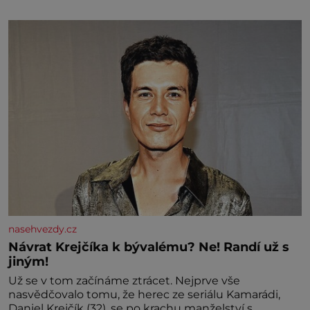
Otec hodně pil a často dokázal propít skoro celou
výplatu. Čtyři roky jsem chodila do školy u nás na
vesnici. Měli mě tam rádi, protože
nasehvezdy.cz
Návrat Krejčíka k bývalému? Ne! Randí už s
jiným!
Už se v tom začínáme ztrácet. Nejprve vše
nasvědčovalo tomu, že herec ze seriálu Kamarádi,
Daniel Krejčík (32), se po krachu manželství s