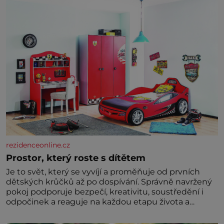
zombie není nic nemožného ani v naší přírodě.
rezidenceonline.cz
Prostor, který roste s dítětem
Je to svět, který se vyvíjí a proměňuje od prvních
dětských krůčků až po dospívání. Správně navržený
pokoj podporuje bezpečí, kreativitu, soustředění i
odpočinek a reaguje na každou etapu života a
specifické potřeby dítěte. Pro nejmenší je klíčová
jednoduchost, měkkost a bezpečí, proto by pokoj