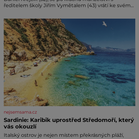
ředitelem školy Jiřím Vymětalem (43) vrátí ke svému
bývalému p
nejsemsama.cz
Sardinie: Karibik uprostřed Středomoří, který
vás okouzlí
Italský ostrov je nejen místem překrásných pláží,