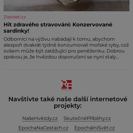
21stoleti.cz
Hit zdravého stravování: Konzervované
sardinky!
Odborníci na výživu nabádají k tomu, abychom
alespoň dvakrát týdně konzumovali mořské ryby, což
ovšem může být zatěžující pro peněženku. Dobrou
zprávou je, že hvězdou doporučení se nyní staly
konzervo
Navštivte také naše další internetové
projekty:
NašeHvězdy.cz
SkutečnéPříběhy.cz
EpochaNaCestach.cz
EpochálníSvět.cz