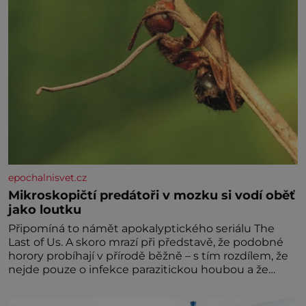
epochalnisvet.cz
Mikroskopičtí predátoři v mozku si vodí oběť
jako loutku
Připomíná to námět apokalyptického seriálu The
Last of Us. A skoro mrazí při představě, že podobné
horory probíhají v přírodě běžně – s tím rozdílem, že
nejde pouze o infekce parazitickou houbou a že
predátor dokáže ovládat jen vývojově nesrovnatelně
jednodušší živočichy, než je člověk. Najít skutečné