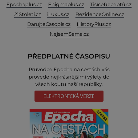
Epochaplus.cz
Enigmaplus.cz
TisíceReceptů.cz
21Stoleti.cz
iLuxus.cz
RezidenceOnline.cz
DarujteČasopis.cz
HistoryPlus.cz
NejsemSama.cz
PŘEDPLATNÉ ČASOPISU
Prúvodce Epocha na cestách vás
provede nejkrásnějšími výlety do
všech koutů naší republiky.
ELEKTRONICKÁ VERZE