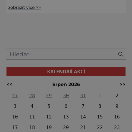
dávné keltské kultovní místo, kde byl
zobrazit více >>
učiněn fascinující archeologický objev.
Mystická hlava keltského hrdiny, která byla
objevena roku 1943 na archeologickém
nalezišti ležícím asi 0,5 kilometrů od
Mšeckých Žehrovic, údajně patří mezi
největší archeologické objevy na českém
území. Období vzniku původně rozbitého
opukového
KALENDÁŘ AKCÍ
<<
Srpen 2026
>>
27
28
29
30
31
1
2
3
4
5
6
7
8
9
10
11
12
13
14
15
16
17
18
19
20
21
22
23