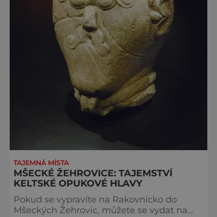
TAJEMNÁ MÍSTA
MŠECKÉ ŽEHROVICE: TAJEMSTVÍ
KELTSKÉ OPUKOVÉ HLAVY
Pokud se vypravíte na Rakovnicko do
Mšeckých Žehrovic, můžete se vydat na