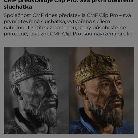
CMF představuje Clip Pro: Svá první otevřená
sluchátka
Společnost CMF dnes představila CMF Clip Pro – svá
první otevřená sluchátka, vytvořená s cílem
nabídnout zážitek z poslechu, který působí stejně
přirozeně, jako zní. CMF Clip Pro jsou navržena pro lid