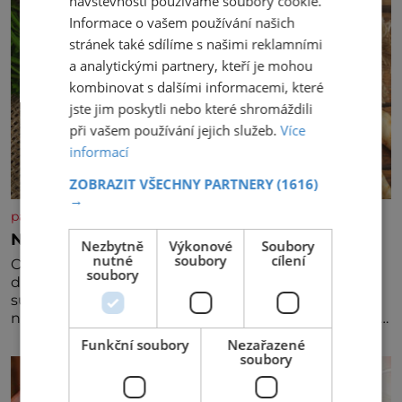
návštěvnosti používáme soubory cookie.
Informace o vašem používání našich
stránek také sdílíme s našimi reklamními
a analytickými partnery, kteří je mohou
kombinovat s dalšími informacemi, které
jste jim poskytli nebo které shromáždili
při vašem používání jejich služeb.
Více
informací
ZOBRAZIT VŠECHNY PARTNERY
(1616)
→
panidomu.cz
Nezapomínejte na petržel
Nezbytně
Výkonové
Soubory
nutné
soubory
cílení
Obsahuje totiž spoustu zdraví prospěšných látek, a
soubory
dokonce je považována za tuzemskou
superpotravinu. Zázrak plný vitaminů V petrželi
najdete vitaminy B1, B2, B3, B6, provitamin A, vitamin
E a velké množství vitamínu C (nejvíce ho má nať,
Funkční soubory
Nezařazené
dokonce třikrát více než pomeranč, v kořeni je také,
soubory
ale je ho desetkrát méně), a kyselinu listovou. Ale