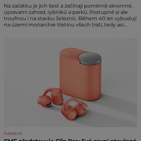
Na začátku je jich šest a začínají poměrně skromně,
úpravami zahrad, rybníků a parků. Postupně si ale
troufnou i na stavbu železnic. Během 40 let vybudují
na území monarchie třetinu všech tratí, tedy asi
3500 kilometrů! Ohromně na tom zbohatnou…
Podnikavého ducha zdědí bratři Kleinové po otci
Johannovi (1756–1835), který má malý statek na
Jesenicku
iluxus.cz