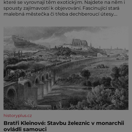
které se vyrovnají těm exotickým. Najdete na něm i
spousty zajímavostí k objevování. Fascinující stará
malebná městečka či třeba dechberoucí útesy.
Druhý největší italský ostrov o velikosti přibližně
jedné třetiny České republiky vás ohromí nejen
svými plážemi s bílým pískem jako v Karibiku, ale i
divokou krajinou, také bohatou historií i
luxusem.Zjistěte,
historyplus.cz
Bratři Kleinové: Stavbu železnic v monarchii
ovládli samouci