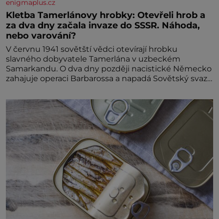
enigmaplus.cz
Kletba Tamerlánovy hrobky: Otevřeli hrob a
za dva dny začala invaze do SSSR. Náhoda,
nebo varování?
V červnu 1941 sovětští vědci otevírají hrobku
slavného dobyvatele Tamerlána v uzbeckém
Samarkandu. O dva dny později nacistické Německo
zahajuje operaci Barbarossa a napadá Sovětský svaz.
Shoda dat je