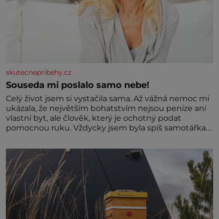
skutecnepribehy.cz
Souseda mi poslalo samo nebe!
Celý život jsem si vystačila sama. Až vážná nemoc mi
ukázala, že největším bohatstvím nejsou peníze ani
vlastní byt, ale člověk, který je ochotný podat
pomocnou ruku. Vždycky jsem byla spíš samotářka.
Nepotřebovala jsem kolem sebe partu kamarádek
ani partnera. Stačily mi knihy, práce a hlavně klid.
Hned po studiích jsem odešla z rodného města,