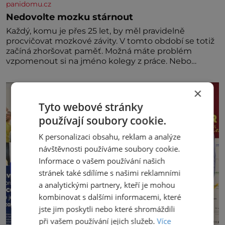
panidomu.cz
Nedovolte mozku stárnout
Každý, komu je přes 25 let, by měl pravidelně
procvičovat mozkové závity. V tomto období se totiž
začíná zhoršovat paměť. Možná máte problém
vzpomenout si na jméno kolegy z práce. Nebo
marně v paměti lovíte název knížky, kterou jste
nedávno přečetli. Je to opravdu tak, s věkem jako
×
kdyby se paměť rozhodla stávkovat. Cvičte
Tyto webové stránky
používají soubory cookie.
K personalizaci obsahu, reklam a analýze
návštěvnosti používáme soubory cookie.
Informace o vašem používání našich
stránek také sdílíme s našimi reklamními
a analytickými partnery, kteří je mohou
kombinovat s dalšími informacemi, které
jste jim poskytli nebo které shromáždili
při vašem používání jejich služeb.
Více