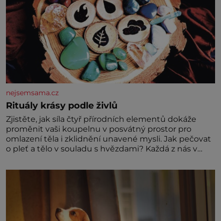
nejsemsama.cz
Rituály krásy podle živlů
Zjistěte, jak síla čtyř přírodních elementů dokáže
proměnit vaši koupelnu v posvátný prostor pro
omlazení těla i zklidnění unavené mysli. Jak pečovat
o pleť a tělo v souladu s hvězdami? Každá z nás v
sobě nese otisk vesmíru, který se projevuje nejen v
naší povaze, ale i v potřebách naší pokožky. Ohnivá
znamení Ženy narozené ve znamení Berana, Lva a
Střelce v sobě nesou žár, odvahu a neutuchající elán.
Vaše