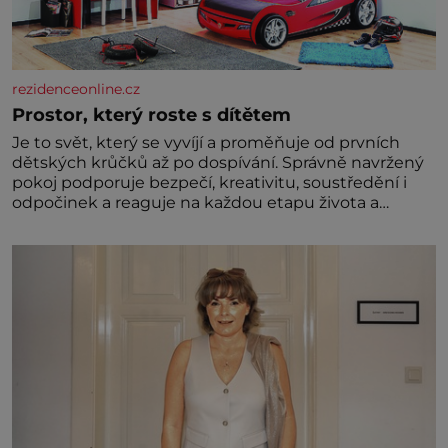
rezidenceonline.cz
Prostor, který roste s dítětem
Je to svět, který se vyvíjí a proměňuje od prvních
dětských krůčků až po dospívání. Správně navržený
pokoj podporuje bezpečí, kreativitu, soustředění i
odpočinek a reaguje na každou etapu života a
specifické potřeby dítěte. Pro nejmenší je klíčová
jednoduchost, měkkost a bezpečí, proto by pokoj
miminka měl působit především klidně a útulně.
Předškolní věk je