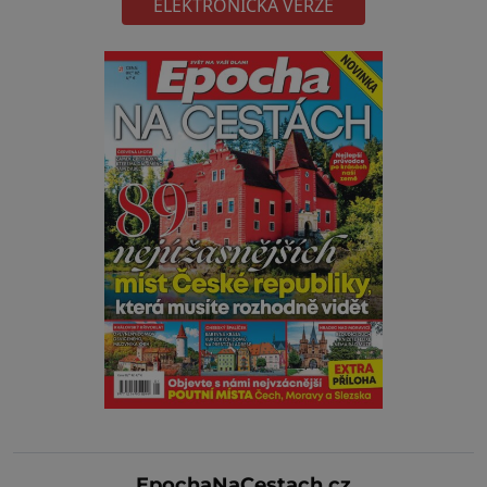
ELEKTRONICKÁ VERZE
EpochaNaCestach.cz