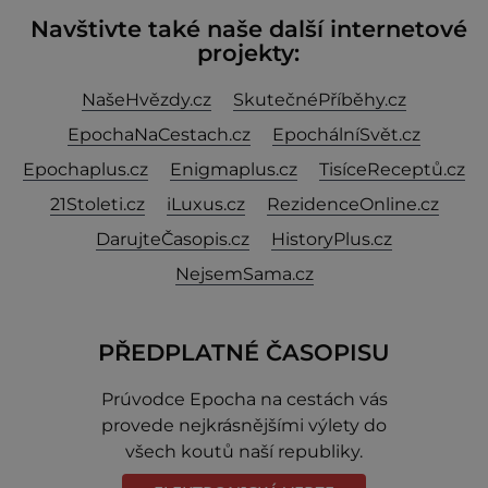
Navštivte také naše další internetové
projekty:
NašeHvězdy.cz
SkutečnéPříběhy.cz
EpochaNaCestach.cz
EpochálníSvět.cz
Epochaplus.cz
Enigmaplus.cz
TisíceReceptů.cz
21Stoleti.cz
iLuxus.cz
RezidenceOnline.cz
DarujteČasopis.cz
HistoryPlus.cz
NejsemSama.cz
PŘEDPLATNÉ ČASOPISU
Prúvodce Epocha na cestách vás
provede nejkrásnějšími výlety do
všech koutů naší republiky.