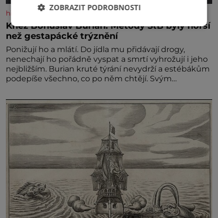
ZOBRAZIT PODROBNOSTI
historyplus.cz
Kněz Bohuslav Burian: Metody StB byly horší
než gestapácké trýznění
Ponižují ho a mlátí. Do jídla mu přidávají drogy,
nenechají ho pořádně vyspat a smrtí vyhrožují i jeho
nejbližším. Burian kruté týrání nevydrží a estébákům
podepíše všechno, co po něm chtějí. Svým
podpisem jim potvrdí také to, že na něj během
výslechů nikdo nevyvíjel fyzický ani psychický nátlak.
Syn brněnského řezníka chce být knězem a