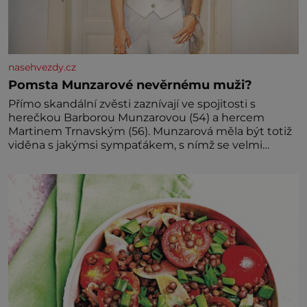
nasehvezdy.cz
Pomsta Munzarové nevěrnému muži?
Přímo skandální zvěsti zaznívají ve spojitosti s
herečkou Barborou Munzarovou (54) a hercem
Martinem Trnavským (56). Munzarová měla být totiž
viděna s jakýmsi sympaťákem, s nímž se velmi
družně, až d