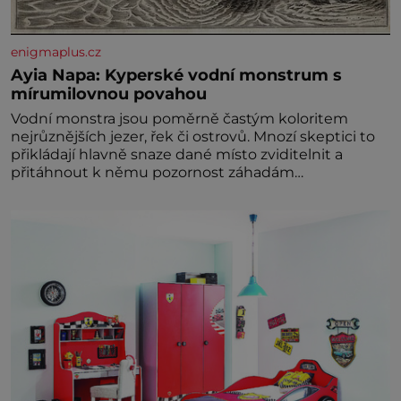
enigmaplus.cz
Ayia Napa: Kyperské vodní monstrum s
mírumilovnou povahou
Vodní monstra jsou poměrně častým koloritem
nejrůznějších jezer, řek či ostrovů. Mnozí skeptici to
přikládají hlavně snaze dané místo zviditelnit a
přitáhnout k němu pozornost záhadám
nakloněných turi