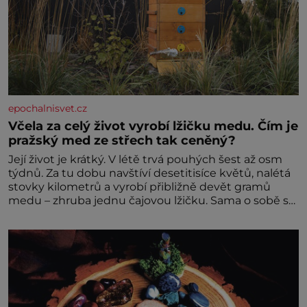
epochalnisvet.cz
Včela za celý život vyrobí lžičku medu. Čím je
pražský med ze střech tak ceněný?
Její život je krátký. V létě trvá pouhých šest až osm
týdnů. Za tu dobu navštíví desetitisíce květů, nalétá
stovky kilometrů a vyrobí přibližně devět gramů
medu – zhruba jednu čajovou lžičku. Sama o sobě se
může zdát bezvýznamná. Teprve když se spojí s
dalšími desítkami tisíc příslušnic svého včelstva,
vznikne jeden z nejdokonalejších organismů