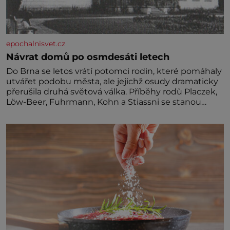
epochalnisvet.cz
Návrat domů po osmdesáti letech
Do Brna se letos vrátí potomci rodin, které pomáhaly
utvářet podobu města, ale jejichž osudy dramaticky
přerušila druhá světová válka. Příběhy rodů Placzek,
Löw-Beer, Fuhrmann, Kohn a Stiassni se stanou
jednou z hlavních dramaturgických linií festivalu
židovské kultury ŠTETL FEST 2026. Některé návraty
nejsou jednoduché. Místa, která si člověk pamatuje z
rodinných vyprávění, už dávno