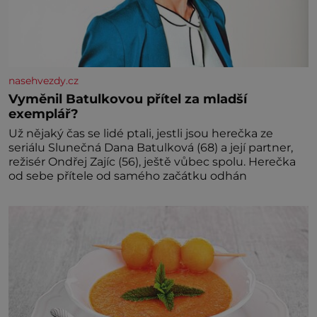
nasehvezdy.cz
Vyměnil Batulkovou přítel za mladší
exemplář?
Už nějaký čas se lidé ptali, jestli jsou herečka ze
seriálu Slunečná Dana Batulková (68) a její partner,
režisér Ondřej Zajíc (56), ještě vůbec spolu. Herečka
od sebe přítele od samého začátku odhán