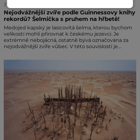
21stoleti.cz
Nejodvážnější zvíře podle Guinnessovy knihy
rekordů? Šelmička s pruhem na hřbetě!
Medojed kapský je lasicovitá šelma, kterou bychom
velikostí mohli přirovnat k českému jezevci. Je
extrémně nebojácná, ostatně bývá označována za
nejodvážnější zvíře vůbec. V této souvislosti je
dokonc