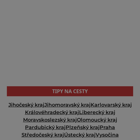
TIPY NA CESTY
Jihočeský kraj
Jihomoravský kraj
Karlovarský kraj
Královéhradecký kraj
Liberecký kraj
Moravskoslezský kraj
Olomoucký kraj
Pardubický kraj
Plzeňský kraj
Praha
Středočeský kraj
Ústecký kraj
Vysočina