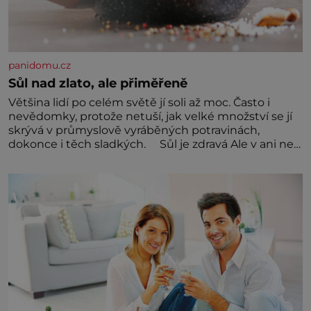
panidomu.cz
Sůl nad zlato, ale přiměřeně
Většina lidí po celém světě jí soli až moc. Často i
nevědomky, protože netuší, jak velké množství se jí
skrývá v průmyslově vyráběných potravinách,
dokonce i těch sladkých. Sůl je zdravá Ale v ani ne
třetinovém množství, než je pro většinu populace
běžné. Její základní složky– sodík a chlór – jsou
zásadní pro správné hospodaření