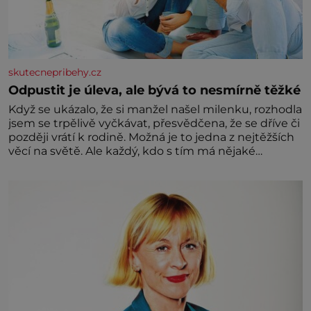
skutecnepribehy.cz
Odpustit je úleva, ale bývá to nesmírně těžké
Když se ukázalo, že si manžel našel milenku, rozhodla
jsem se trpělivě vyčkávat, přesvědčena, že se dříve či
později vrátí k rodině. Možná je to jedna z nejtěžších
věcí na světě. Ale každý, kdo s tím má nějaké
zkušenosti, se zapřísahá, že pokud odpustíte,
znatelně se vám uleví. Když se ke mně doneslo, že si
manžel pořídil milenku,