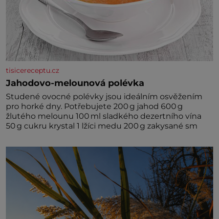
tisicereceptu.cz
Jahodovo-melounová polévka
Studené ovocné polévky jsou ideálním osvěžením
pro horké dny. Potřebujete 200 g jahod 600 g
žlutého melounu 100 ml sladkého dezertního vína
50 g cukru krystal 1 lžíci medu 200 g zakysané sm