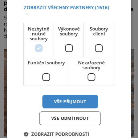
partnerství. Cestujícím nově zpřístupní
ZOBRAZIT VŠECHNY PARTNERY
(1616)
dalších devět destinací v jižní a střední Africe
→
Společnosti Emirates a South African Airways (SAA)
rozšiřují svou dlouholetou codesharovou spolupráci.
Nezbytně
Výkonové
Soubory
Nová reciproční dohoda zpřístupní cestujícím devět
nutné
soubory
cílení
dalších destinací v jižní a střední Africe a u
soubory
Funkční soubory
Nezařazené
soubory
VŠE PŘIJMOUT
VŠE ODMÍTNOUT
ZOBRAZIT PODROBNOSTI