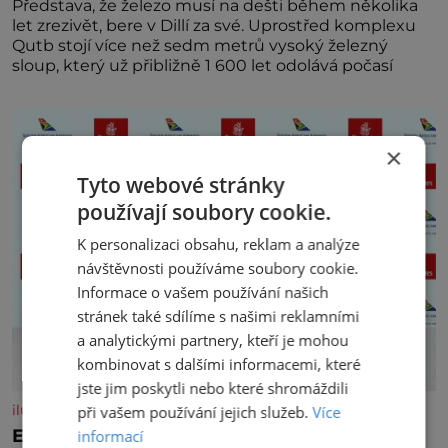
Představa, že železo musí na dešti během několika
let zrezivět, bere v Dillí za své. Uprostřed komplexu
Qutb stojí více než sedm metrů vysoký železný
sloup, který už přibližně 1 600 let odolává počasí
×
Tyto webové stránky
používají soubory cookie.
K personalizaci obsahu, reklam a analýze
návštěvnosti používáme soubory cookie.
Informace o vašem používání našich
stránek také sdílíme s našimi reklamními
a analytickými partnery, kteří je mohou
kombinovat s dalšími informacemi, které
jste jim poskytli nebo které shromáždili
iluxus.cz
při vašem používání jejich služeb.
Více
Emirates a South African Airways rozšiřují
informací