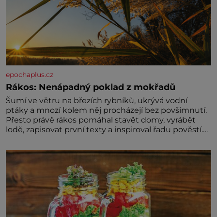
epochaplus.cz
Rákos: Nenápadný poklad z mokřadů
Šumí ve větru na březích rybníků, ukrývá vodní
ptáky a mnozí kolem něj procházejí bez povšimnutí.
Přesto právě rákos pomáhal stavět domy, vyrábět
lodě, zapisovat první texty a inspiroval řadu pověstí.
Tato skromná, ale užitečná rostlina provází člověka
už tisíce let. Většina lidí vnímá rákos jen jako
obyčejnou kulisu letního koupání. Stačí se však
podívat