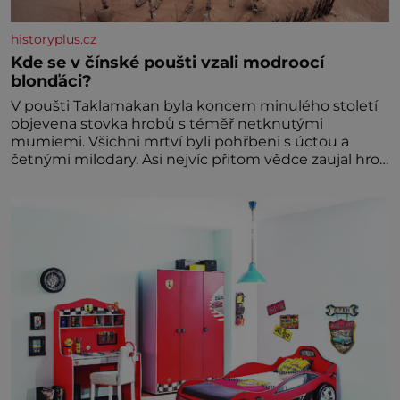
historyplus.cz
Kde se v čínské poušti vzali modroocí
blonďáci?
V poušti Taklamakan byla koncem minulého století
objevena stovka hrobů s téměř netknutými
mumiemi. Všichni mrtví byli pohřbeni s úctou a
četnými milodary. Asi nejvíc přitom vědce zaujal hrob
tříměsíčního chlapečka s modrou filcovou čapkou, z
níž se draly blonďaté vlásky. Fakt, že jsou těla
dávných lidí nesmírně dobře zachovalá, přičítají
odborníci zdejším klimatickým podmínkám. Sucho,
prosolené písky a extrémně