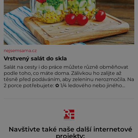
nejsemsama.cz
Vrstvený salát do skla
Salát na cesty i do práce můžete různě obměňovat
podle toho, co máte doma. Zálivkou ho zalijte až
těsně před podáváním, aby zeleninu nerozmočila. Na
2 porce potřebujete: ✿ 1/4 ledového nebo jiného
salátu (římský salát, polníček…) ✿ 1 malá konzerva
kukuřice ✿ ½ okurky ✿ 2 rajčata Zálivka: ✿ 4 lžíce
olivového oleje ✿ 1 lžíci citronové šťávy ✿ ½ stroužku
Navštivte také naše další internetové
projekty: