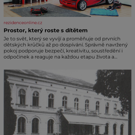
rezidenceonline.cz
Prostor, který roste s dítětem
Je to svět, který se vyvíjí a proměňuje od prvních
dětských krůčků až po dospívání. Správně navržený
pokoj podporuje bezpečí, kreativitu, soustředění i
odpočinek a reaguje na každou etapu života a
specifické potřeby dítěte. Pro nejmenší je klíčová
jednoduchost, měkkost a bezpečí, proto by pokoj
miminka měl působit především klidně a útulně.
Předškolní věk je