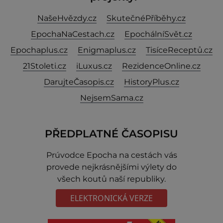
NašeHvězdy.cz
SkutečnéPříběhy.cz
EpochaNaCestach.cz
EpochálníSvět.cz
Epochaplus.cz
Enigmaplus.cz
TisíceReceptů.cz
21Stoleti.cz
iLuxus.cz
RezidenceOnline.cz
DarujteČasopis.cz
HistoryPlus.cz
NejsemSama.cz
PŘEDPLATNÉ ČASOPISU
Prúvodce Epocha na cestách vás
provede nejkrásnějšími výlety do
všech koutů naší republiky.
ELEKTRONICKÁ VERZE