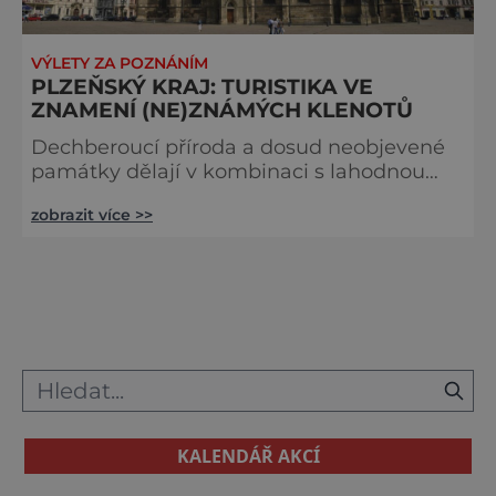
VÝLETY ZA POZNÁNÍM
PLZEŇSKÝ KRAJ: TURISTIKA VE
ZNAMENÍ (NE)ZNÁMÝCH KLENOTŮ
Dechberoucí příroda a dosud neobjevené
památky dělají v kombinaci s lahodnou
gastronomií z Plzeňského kraje destinaci,
zobrazit více >>
která je neodolatelná po celý rok. Ačkoli si
většinu pozornosti pro sebe získává malý
kousek ráje, zvaný Šumava, nabízí toho
mnohem více. Posuďte sami... Kulturní
Plzeň Hlavní město celého kraje disponuje
historickým centrem s barokními a
renesančními domy, za které by se nemuse
KALENDÁŘ AKCÍ