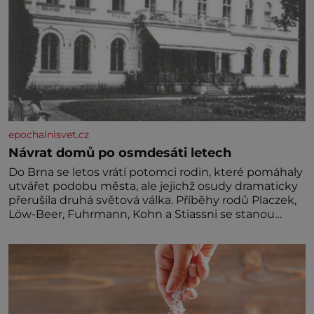
epochalnisvet.cz
Návrat domů po osmdesáti letech
Do Brna se letos vrátí potomci rodin, které pomáhaly
utvářet podobu města, ale jejichž osudy dramaticky
přerušila druhá světová válka. Příběhy rodů Placzek,
Löw-Beer, Fuhrmann, Kohn a Stiassni se stanou
jednou z hlavních dramaturgických linií festivalu
židovské kultury ŠTETL FEST 2026. Některé návraty
nejsou jednoduché. Místa, která si člověk pamatuje z
rodinných vyprávění, už dávno