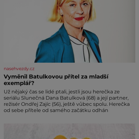
nasehvezdy.cz
Vyměnil Batulkovou přítel za mladší
exemplář?
Už nějaký čas se lidé ptali, jestli jsou herečka ze
seriálu Slunečná Dana Batulková (68) a její partner,
režisér Ondřej Zajíc (56), ještě vůbec spolu. Herečka
od sebe přítele od samého začátku odhán