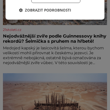
ZOBRAZIT PODROBNOSTI
21stoleti.cz
Nejodvážnější zvíře podle Guinnessovy knihy
rekordů? Šelmička s pruhem na hřbetě!
Medojed kapský je lasicovitá šelma, kterou bychom
velikostí mohli přirovnat k českému jezevci. Je
extrémně nebojácná, ostatně bývá označována za
nejodvážnější zvíře vůbec. V této souvislosti je
dokonc