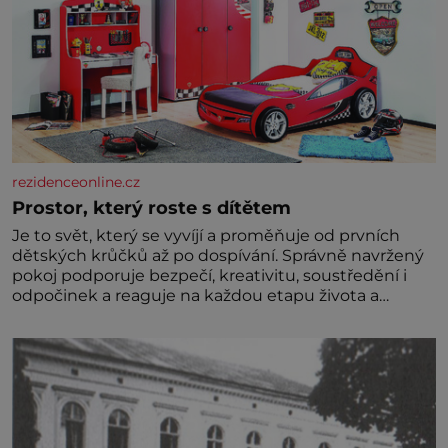
rezidenceonline.cz
Prostor, který roste s dítětem
Je to svět, který se vyvíjí a proměňuje od prvních
dětských krůčků až po dospívání. Správně navržený
pokoj podporuje bezpečí, kreativitu, soustředění i
odpočinek a reaguje na každou etapu života a
specifické potřeby dítěte. Pro nejmenší je klíčová
jednoduchost, měkkost a bezpečí, proto by pokoj
miminka měl působit především klidně a útulně.
Předškolní věk je