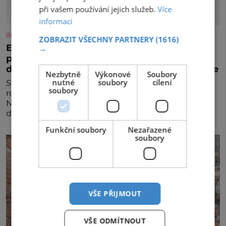
při vašem používání jejich služeb.
Více
informací
iluxus.cz
ZOBRAZIT VŠECHNY PARTNERY
(1616)
Emirates a South African Airways rozšiřují
→
partnerství. Cestujícím nově zpřístupní
dalších devět destinací v jižní a střední Africe
Nezbytně
Výkonové
Soubory
nutné
soubory
cílení
Společnosti Emirates a South African Airways (SAA)
soubory
rozšiřují svou dlouholetou codesharovou spolupráci.
Nová reciproční dohoda zpřístupní cestujícím devět
dalších destinací v jižní a střední Africe a u
Funkční soubory
Nezařazené
soubory
VŠE PŘIJMOUT
VŠE ODMÍTNOUT