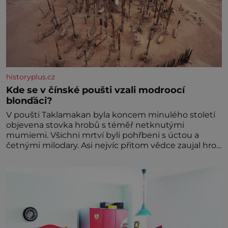
historyplus.cz
Kde se v čínské poušti vzali modroocí
blonďáci?
V poušti Taklamakan byla koncem minulého století
objevena stovka hrobů s téměř netknutými
mumiemi. Všichni mrtví byli pohřbeni s úctou a
četnými milodary. Asi nejvíc přitom vědce zaujal hrob
tříměsíčního chlapečka s modrou filcovou čapkou, z
níž se draly blonďaté vlásky. Fakt, že jsou těla
dávných lidí nesmírně dobře zachovalá, přičítají
odborníci zdejším klimatickým podmínkám. Sucho,
prosolené písky a extrémně