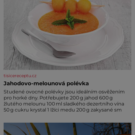
tisicereceptu.cz
Jahodovo-melounová polévka
Studené ovocné polévky jsou ideálním osvěžením
pro horké dny. Potřebujete 200 g jahod 600 g
žlutého melounu 100 ml sladkého dezertního vína
50 g cukru krystal 1 lžíci medu 200 g zakysané sm