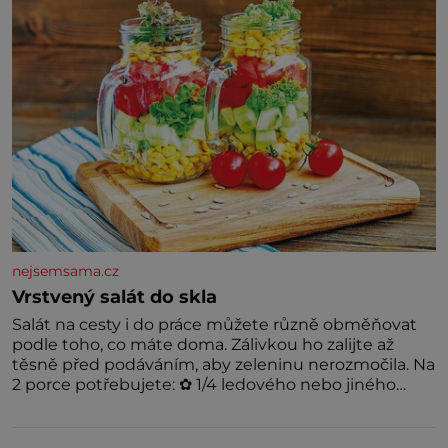
podívat
nejsemsama.cz
Vrstvený salát do skla
Salát na cesty i do práce můžete různě obměňovat
podle toho, co máte doma. Zálivkou ho zalijte až
těsně před podáváním, aby zeleninu nerozmočila. Na
2 porce potřebujete: ✿ 1/4 ledového nebo jiného
salátu (římský salát, polníček…) ✿ 1 malá konzerva
kukuřice ✿ ½ okurky ✿ 2 rajčata Zálivka: ✿ 4 lžíce
olivového oleje ✿ 1 lžíci citronové šťávy ✿ ½ stroužku