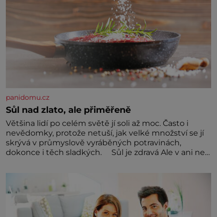
panidomu.cz
Sůl nad zlato, ale přiměřeně
Většina lidí po celém světě jí soli až moc. Často i
nevědomky, protože netuší, jak velké množství se jí
skrývá v průmyslově vyráběných potravinách,
dokonce i těch sladkých. Sůl je zdravá Ale v ani ne
třetinovém množství, než je pro většinu populace
běžné. Její základní složky– sodík a chlór – jsou
zásadní pro správné hospodaření