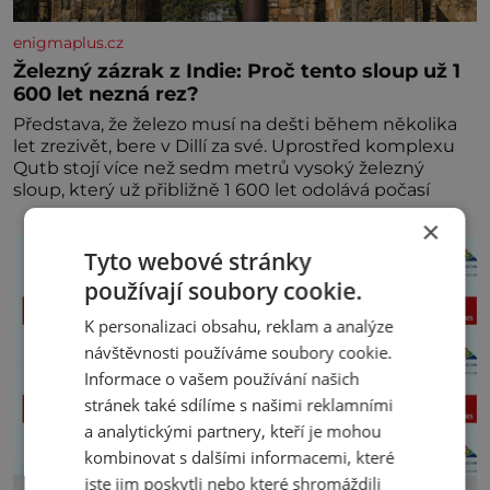
enigmaplus.cz
Železný zázrak z Indie: Proč tento sloup už 1
600 let nezná rez?
Představa, že železo musí na dešti během několika
let zrezivět, bere v Dillí za své. Uprostřed komplexu
Qutb stojí více než sedm metrů vysoký železný
sloup, který už přibližně 1 600 let odolává počasí
×
Tyto webové stránky
používají soubory cookie.
K personalizaci obsahu, reklam a analýze
návštěvnosti používáme soubory cookie.
Informace o vašem používání našich
stránek také sdílíme s našimi reklamními
a analytickými partnery, kteří je mohou
kombinovat s dalšími informacemi, které
jste jim poskytli nebo které shromáždili