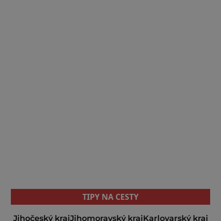
TIPY NA CESTY
Jihočeský kraj
Jihomoravský kraj
Karlovarský kraj