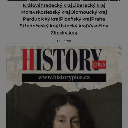
Královéhradecký kraj
Liberecký kraj
Moravskoslezský kraj
Olomoucký kraj
Pardubický kraj
Plzeňský kraj
Praha
Středočeský kraj
Ústecký kraj
Vysočina
Zlínský kraj
reklama