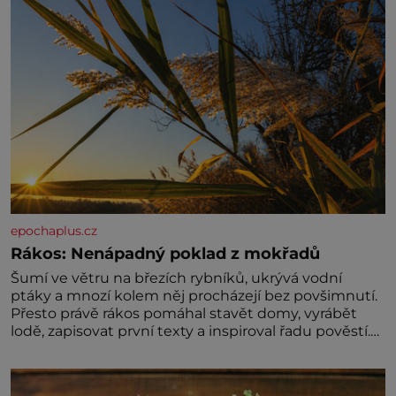
epochaplus.cz
Rákos: Nenápadný poklad z mokřadů
Šumí ve větru na březích rybníků, ukrývá vodní
ptáky a mnozí kolem něj procházejí bez povšimnutí.
Přesto právě rákos pomáhal stavět domy, vyrábět
lodě, zapisovat první texty a inspiroval řadu pověstí.
Tato skromná, ale užitečná rostlina provází člověka
už tisíce let. Většina lidí vnímá rákos jen jako
obyčejnou kulisu letního koupání. Stačí se však