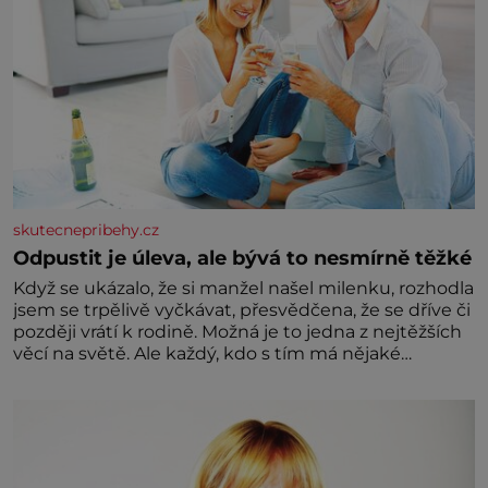
skutecnepribehy.cz
Odpustit je úleva, ale bývá to nesmírně těžké
Když se ukázalo, že si manžel našel milenku, rozhodla
jsem se trpělivě vyčkávat, přesvědčena, že se dříve či
později vrátí k rodině. Možná je to jedna z nejtěžších
věcí na světě. Ale každý, kdo s tím má nějaké
zkušenosti, se zapřísahá, že pokud odpustíte,
znatelně se vám uleví. Když se ke mně doneslo, že si
manžel pořídil milenku,