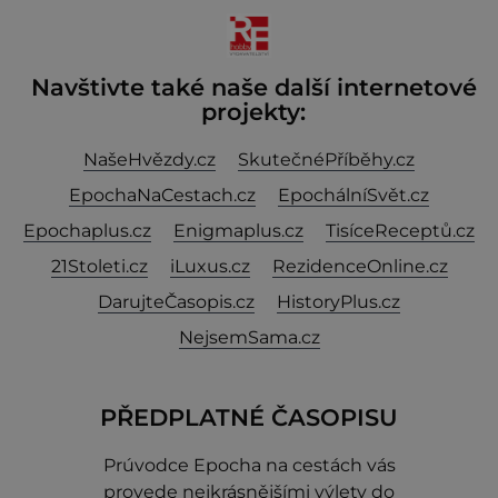
Navštivte také naše další internetové
projekty:
NašeHvězdy.cz
SkutečnéPříběhy.cz
EpochaNaCestach.cz
EpochálníSvět.cz
Epochaplus.cz
Enigmaplus.cz
TisíceReceptů.cz
21Stoleti.cz
iLuxus.cz
RezidenceOnline.cz
DarujteČasopis.cz
HistoryPlus.cz
NejsemSama.cz
PŘEDPLATNÉ ČASOPISU
Prúvodce Epocha na cestách vás
provede nejkrásnějšími výlety do