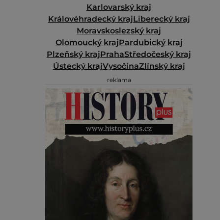
Karlovarský kraj
Královéhradecký kraj
Liberecký kraj
Moravskoslezský kraj
Olomoucký kraj
Pardubický kraj
Plzeňský kraj
Praha
Středočeský kraj
Ústecký kraj
Vysočina
Zlínský kraj
reklama