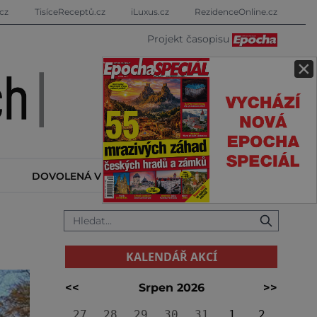
cz
TisíceReceptů.cz
iLuxus.cz
RezidenceOnline.cz
Projekt časopisu
×
DOVOLENÁ V ZAHRANIČÍ
KALENDÁŘ AKCÍ
KALENDÁŘ AKCÍ
<<
Srpen 2026
>>
27
28
29
30
31
1
2