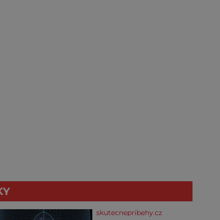
KY
skutecnepribehy.cz