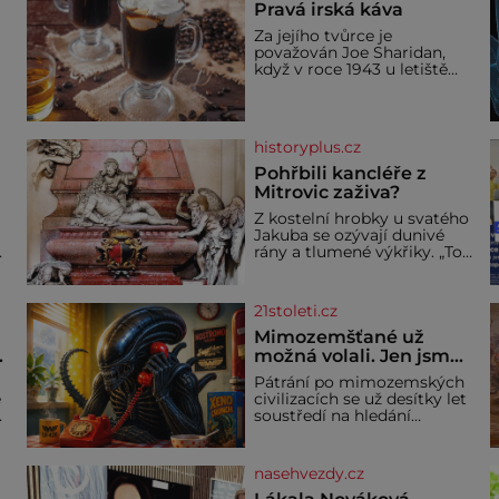
Pravá irská káva
Za jejího tvůrce je
považován Joe Sharidan,
když v roce 1943 u letiště
irského města Foynes
obsluhoval Američany, kteří
kvůli špatnému počasí
nemohli pokračovat v cestě.
historyplus.cz
Povzbudil je tehdy kávou,
Pohřbili kancléře z
Mitrovic zaživa?
Z kostelní hrobky u svatého
Jakuba se ozývají dunivé
rány a tlumené výkřiky. „To
jistě řádí duch,“ myslí si
a
pověrčiví lidé. Ani za dvě
kopy grošů by se nikdo
21stoleti.cz
neodvážil podzemní hrobku
bě
otevřít a její poklop tak
Mimozemšťané už
.
raději jen skrápí svěcenou
možná volali. Jen jsme
vodou. Za několik dní divné
jejich zprávu
Pátrání po mimozemských
burácení skutečně ustane.
nedokázali rozpoznat
e
civilizacích se už desítky let
Když o mnoho let později
soustředí na hledání
hrobku
úzkopásmových rádiových
signálů, které by příroda
sama vytvořila jen stěží.
nasehvezdy.cz
Nová studie však naznačuje,
že právě tato strate