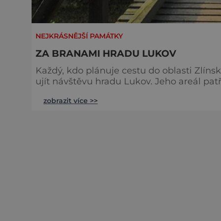
NEJKRÁSNĚJŠÍ PAMÁTKY
ZA BRANAMI HRADU LUKOV
Každý, kdo plánuje cestu do oblasti Zlín
ujít návštěvu hradu Lukov. Jeho areál pa
na celé Moravě. Historie hradu spadá do první poloviny 13. století. Ačkoliv hrad dlouhou dobu
zobrazit více >>
chátral, nyní se dočkal rozsáhlé rekonst
nás již samotný příchod na