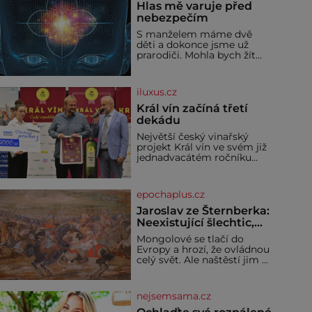
Hlas mě varuje před
nebezpečím
S manželem máme dvě
děti a dokonce jsme už
prarodiči. Mohla bych žít
normálně, nebýt jedné
zásadní změny, která mi
nabourala mysl. Živím se
iluxus.cz
jako mzdová účetní a konec
měsíce je pro mě vždy
Král vín začíná třetí
velice psychicky náročným
dekádu
obdobím. Od té chvíle, co
Největší český vinařský
máme vnoučata, mi dcera
projekt Král vín ve svém již
čím dál častěji volá o
jednadvacátém ročníku
pomoc, co se hlídání týče.
představil nejlepší domácí
Dalo by se
vína. Ta vybírala odborná
porota z celkem 1260
epochaplus.cz
vzorků od 157 vinařů. Král
vín, který se – i pře
Jaroslav ze Šternberka:
Neexistující šlechtic,
který z Moravy vyžene
Mongolové se tlačí do
Mongoly
Evropy a hrozí, že ovládnou
celý svět. Ale naštěstí jim v
samotném srdci Evropy
stojí v cestě malé, ale silné
království, které dokáže
nejsemsama.cz
dobyvatelské hordy
zastavit. Co nedokáže žádná