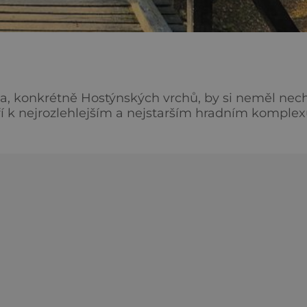
ska, konkrétně Hostýnských vrchů, by si neměl nec
tří k nejrozlehlejším a nejstarším hradním kompl
rukce zaštítěné Spolkem přátel hradu Lukova. Zauj