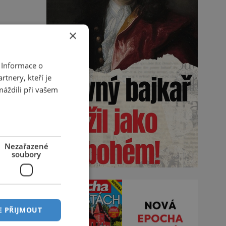
×
 Informace o
tnery, kteří je
máždili při vašem
Nezařazené
soubory
E PŘIJMOUT