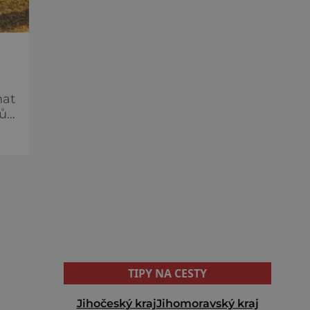
hat
exům
me
TIPY NA CESTY
Jihočeský kraj
Jihomoravský kraj