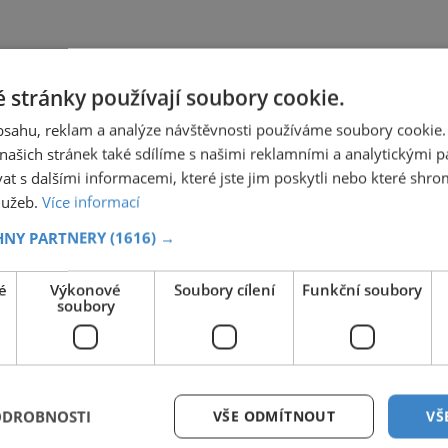
 stránky používají soubory cookie.
obsahu, reklam a analýze návštěvnosti používáme soubory cookie.
ašich stránek také sdílíme s našimi reklamními a analytickými par
 s dalšími informacemi, které jste jim poskytli nebo které shro
služeb.
Více informací
HNY PARTNERY
(1616) →
é
Výkonové
Soubory cílení
Funkční soubory
soubory
ODROBNOSTI
VŠE ODMÍTNOUT
VŠ