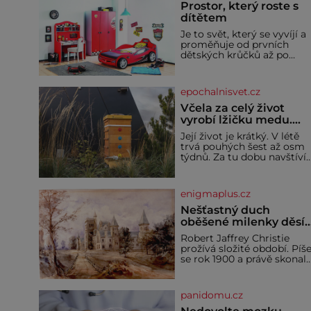
Prostor, který roste s
dítětem
Je to svět, který se vyvíjí a
proměňuje od prvních
dětských krůčků až po
dospívání. Správně
navržený pokoj podporuje
bezpečí, kreativitu,
epochalnisvet.cz
soustředění i odpočinek a
reaguje na každou etapu
Včela za celý život
života a specifické potřeby
vyrobí lžičku medu.
dítěte. Pro nejmenší je
Čím je pražský med ze
Její život je krátký. V létě
klíčová jednoduchost,
střech tak ceněný?
trvá pouhých šest až osm
měkkost a bezpečí, proto
týdnů. Za tu dobu navštíví
by pokoj miminka měl
desetitisíce květů, nalétá
působit především klidně 
stovky kilometrů a vyrobí
útulně. Předškolní věk je
přibližně devět gramů
enigmaplus.cz
medu – zhruba jednu
čajovou lžičku. Sama o so
Nešťastný duch
se může zdát bezvýznamná
oběšené milenky děsí
Teprve když se spojí s
studentky
Robert Jaffrey Christie
dalšími desítkami tisíc
prožívá složité období. Píš
příslušnic svého včelstva,
se rok 1900 a právě skonal
vznikne jeden z
jeho otec, známý továrník
nejdokonalejších
William Mellis Christie
organismů
(1829–1900). Smutná
panidomu.cz
událost je ale doprovázena
ohromným dědictvím