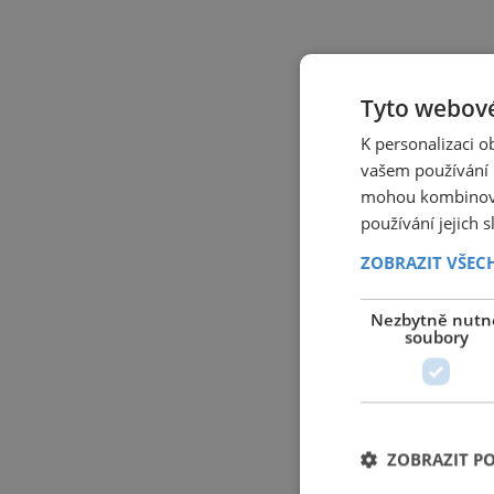
Tyto webové
K personalizaci 
vašem používání n
mohou kombinovat
používání jejich 
ZOBRAZIT VŠEC
Nezbytně nutn
soubory
ZOBRAZIT P