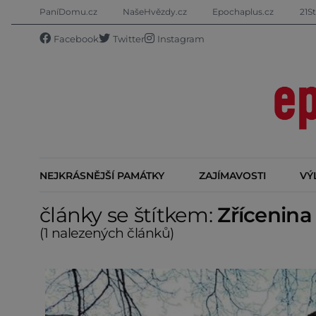
PaníDomu.cz
NašeHvězdy.cz
Epochaplus.cz
21St
Facebook
Twitter
Instagram
NEJKRÁSNĚJŠÍ PAMÁTKY
ZAJÍMAVOSTI
VÝ
články se štítkem:
Zřícenina
(1 nalezených článků)