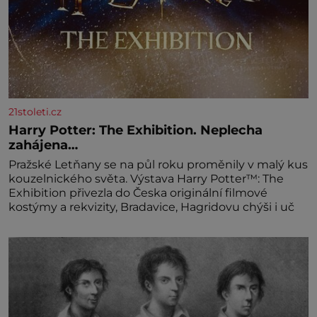
21stoleti.cz
Harry Potter: The Exhibition. Neplecha
zahájena…
Pražské Letňany se na půl roku proměnily v malý kus
kouzelnického světa. Výstava Harry Potter™: The
Exhibition přivezla do Česka originální filmové
kostýmy a rekvizity, Bradavice, Hagridovu chýši i uč