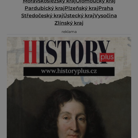
Moravskoslezský kraj
Olomoucký kraj
Pardubický kraj
Plzeňský kraj
Praha
Středočeský kraj
Ústecký kraj
Vysočina
Zlínský kraj
reklama