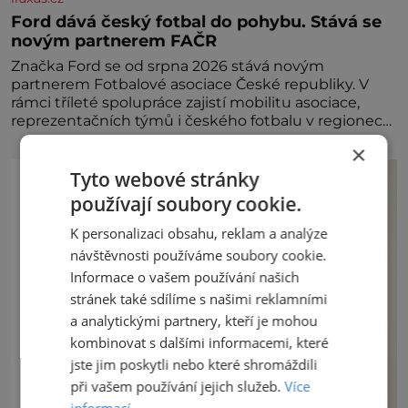
Ford dává český fotbal do pohybu. Stává se
novým partnerem FAČR
Značka Ford se od srpna 2026 stává novým
partnerem Fotbalové asociace České republiky. V
rámci tříleté spolupráce zajistí mobilitu asociace,
reprezentačních týmů i českého fotbalu v regionech.
Partner
×
Tyto webové stránky
používají soubory cookie.
K personalizaci obsahu, reklam a analýze
návštěvnosti používáme soubory cookie.
Informace o vašem používání našich
stránek také sdílíme s našimi reklamními
a analytickými partnery, kteří je mohou
kombinovat s dalšími informacemi, které
jste jim poskytli nebo které shromáždili
při vašem používání jejich služeb.
Více