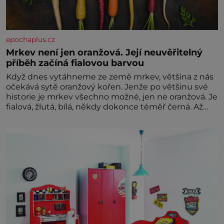
epochaplus.cz
Mrkev není jen oranžová. Její neuvěřitelný
příběh začíná fialovou barvou
Když dnes vytáhneme ze země mrkev, většina z nás
očekává sytě oranžový kořen. Jenže po většinu své
historie je mrkev všechno možné, jen ne oranžová. Je
fialová, žlutá, bílá, někdy dokonce téměř černá. Až
díky stovkám let pečlivého šlechtění se z ní stává
zelenina, bez které si českou zahradu ani
nedokážeme představit. Její příběh je