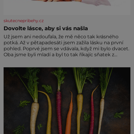
skutecnepribehy.cz
Dovolte lásce, aby si vás našla
Už jsem ani nedoufala, že mě něco tak krásného
potká. Až v pětapadesáti jsem zažila lásku na první
pohled. Poprvé jsem se vdávala, když mi bylo dvacet.
Oba jsme byli mladí a byl to tak říkajíc sňatek z
rozumu. Rodiče nás dali dohromady, Toník byl dobře
zaopatřený mladý muž. Manželství nám oběma moc
nesvědčilo, brzy jsme zjistili, že