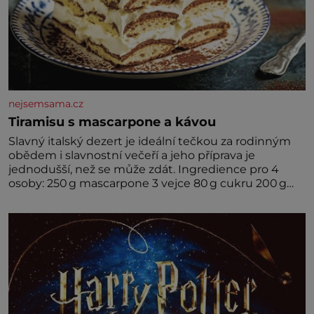
nejsemsama.cz
Tiramisu s mascarpone a kávou
Slavný italský dezert je ideální tečkou za rodinným
obědem i slavnostní večeří a jeho příprava je
jednodušší, než se může zdát. Ingredience pro 4
osoby: 250 g mascarpone 3 vejce 80 g cukru 200 g
cukrářských piškotů 250 ml silné kávy 2 lžíce
amaretta kakao na posypání Postup: Oddělte
žloutky od bílků. Žloutky vyšlehejte s cukrem do
světlé pěny a postupně do nich vmíchejte
mascarpone, aby vznikl hladký