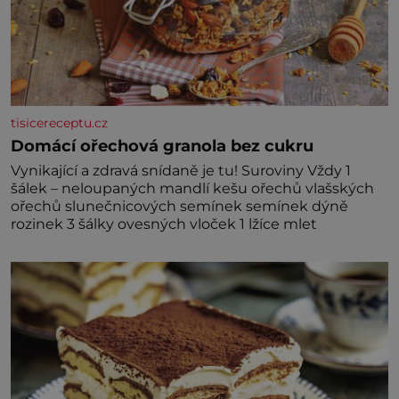
tisicereceptu.cz
Domácí ořechová granola bez cukru
Vynikající a zdravá snídaně je tu! Suroviny Vždy 1
šálek – neloupaných mandlí kešu ořechů vlašských
ořechů slunečnicových semínek semínek dýně
rozinek 3 šálky ovesných vloček 1 lžíce mlet