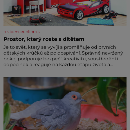
rezidenceonline.cz
Prostor, který roste s dítětem
Je to svět, který se vyvíjí a proměňuje od prvních
dětských krůčků až po dospívání. Správně navržený
pokoj podporuje bezpečí, kreativitu, soustředění i
odpočinek a reaguje na každou etapu života a
specifické potřeby dítěte. Pro nejmenší je klíčová
jednoduchost, měkkost a bezpečí, proto by pokoj
miminka měl působit především klidně a útulně.
Předškolní věk je