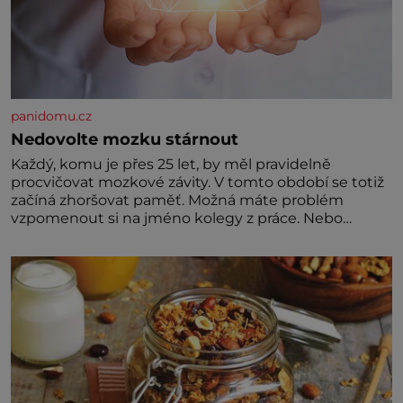
panidomu.cz
Nedovolte mozku stárnout
Každý, komu je přes 25 let, by měl pravidelně
procvičovat mozkové závity. V tomto období se totiž
začíná zhoršovat paměť. Možná máte problém
vzpomenout si na jméno kolegy z práce. Nebo
marně v paměti lovíte název knížky, kterou jste
nedávno přečetli. Je to opravdu tak, s věkem jako
kdyby se paměť rozhodla stávkovat. Cvičte