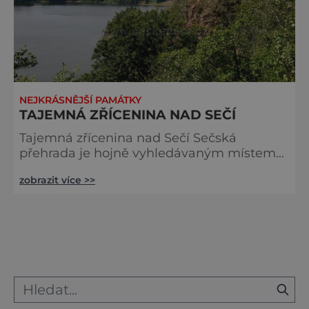
NEJKRÁSNĚJŠÍ PAMÁTKY
TAJEMNÁ ZŘÍCENINA NAD SEČÍ
Tajemná zřícenina nad Sečí Sečská
přehrada je hojně vyhledávaným místem
pro rekreaci a odpočinek. Zdejší
zobrazit více >>
autokempy vám zajistí příjemné zázemí
blízko pláží a okolí s řadou historických
památek a cyklostezek zase zábavu na celý
den. Pohled ze zříceniny na přehradu 40
metrů hluboká propast Z mostu na hrázi je
vidět