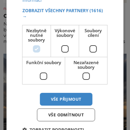
informací
nasehvezdy.cz
ZOBRAZIT VŠECHNY PARTNERY
(1616)
Osamělá herečka Syslová všechno vzdala?
→
Nedávno se povídalo, že má Dana Syslová (80)
blízkého přítele, který je jí oporou. Ale je to ještě
Nezbytně
Výkonové
Soubory
nutné
soubory
cílení
vůbec pravda? V posledních dnech čím dál častěji
soubory
mluví o svém odchodu. Dohnala ji snad samota? Půs
Funkční soubory
Nezařazené
soubory
VŠE PŘIJMOUT
VŠE ODMÍTNOUT
ZOBRAZIT PODROBNOSTI