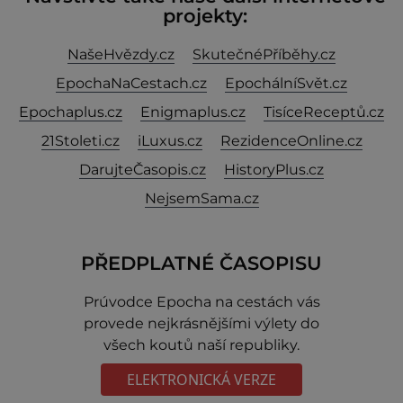
projekty:
NašeHvězdy.cz
SkutečnéPříběhy.cz
EpochaNaCestach.cz
EpochálníSvět.cz
Epochaplus.cz
Enigmaplus.cz
TisíceReceptů.cz
21Stoleti.cz
iLuxus.cz
RezidenceOnline.cz
DarujteČasopis.cz
HistoryPlus.cz
NejsemSama.cz
PŘEDPLATNÉ ČASOPISU
Prúvodce Epocha na cestách vás
provede nejkrásnějšími výlety do
všech koutů naší republiky.
ELEKTRONICKÁ VERZE