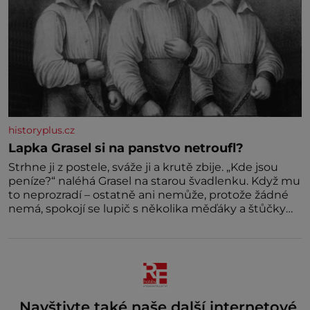
historyplus.cz
Lapka Grasel si na panstvo netroufl?
Strhne ji z postele, sváže ji a krutě zbije. „Kde jsou
peníze?“ naléhá Grasel na starou švadlenku. Když mu
to neprozradí – ostatně ani nemůže, protože žádné
nemá, spokojí se lupič s několika měďáky a štůčky
látky. Zraněná žena pár dní nato umírá. Je to muž
nebývale krutý. Jeho činy budí hrůzu ještě dlouho po
jeho smrti
Navštivte také naše další internetové