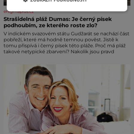
enigmaplus.cz
Strašidelná pláž Dumas: Je černý písek
podhoubím, ze kterého roste zlo?
V indickém svazovém státu Gudžarát se nachází část
pobřeží, které má hodně temnou pověst. Jistě k
tomu přispívá i černý písek této pláže. Proč má pláž
takové netypické zbarvení? Nakolik jsou pravd