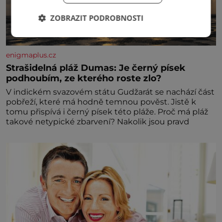
ZOBRAZIT PODROBNOSTI
enigmaplus.cz
Strašidelná pláž Dumas: Je černý písek
podhoubím, ze kterého roste zlo?
V indickém svazovém státu Gudžarát se nachází část
pobřeží, které má hodně temnou pověst. Jistě k
tomu přispívá i černý písek této pláže. Proč má pláž
takové netypické zbarvení? Nakolik jsou pravd