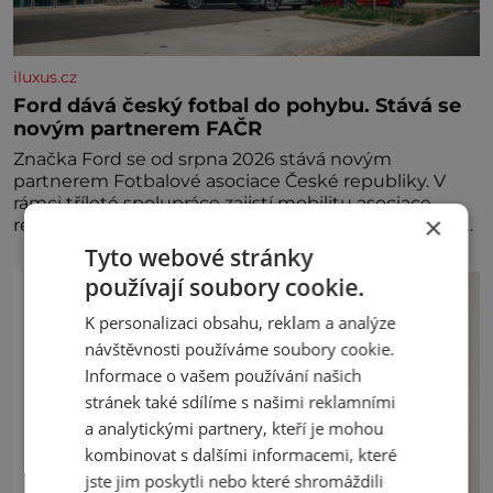
iluxus.cz
Ford dává český fotbal do pohybu. Stává se
novým partnerem FAČR
Značka Ford se od srpna 2026 stává novým
partnerem Fotbalové asociace České republiky. V
rámci tříleté spolupráce zajistí mobilitu asociace,
×
reprezentačních týmů i českého fotbalu v regionech.
Partner
Tyto webové stránky
používají soubory cookie.
K personalizaci obsahu, reklam a analýze
návštěvnosti používáme soubory cookie.
Informace o vašem používání našich
stránek také sdílíme s našimi reklamními
a analytickými partnery, kteří je mohou
kombinovat s dalšími informacemi, které
jste jim poskytli nebo které shromáždili