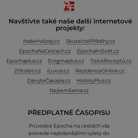
Navštivte také naše další internetové
projekty:
NašeHvězdy.cz
SkutečnéPříběhy.cz
EpochaNaCestach.cz
EpochálníSvět.cz
Epochaplus.cz
Enigmaplus.cz
TisíceReceptů.cz
21Stoleti.cz
iLuxus.cz
RezidenceOnline.cz
DarujteČasopis.cz
HistoryPlus.cz
NejsemSama.cz
PŘEDPLATNÉ ČASOPISU
Prúvodce Epocha na cestách vás
provede nejkrásnějšími výlety do