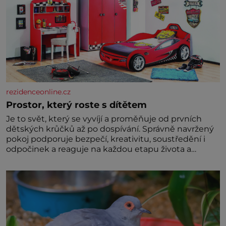
rezidenceonline.cz
Prostor, který roste s dítětem
Je to svět, který se vyvíjí a proměňuje od prvních
dětských krůčků až po dospívání. Správně navržený
pokoj podporuje bezpečí, kreativitu, soustředění i
odpočinek a reaguje na každou etapu života a
specifické potřeby dítěte. Pro nejmenší je klíčová
jednoduchost, měkkost a bezpečí, proto by pokoj
miminka měl působit především klidně a útulně.
Předškolní věk je