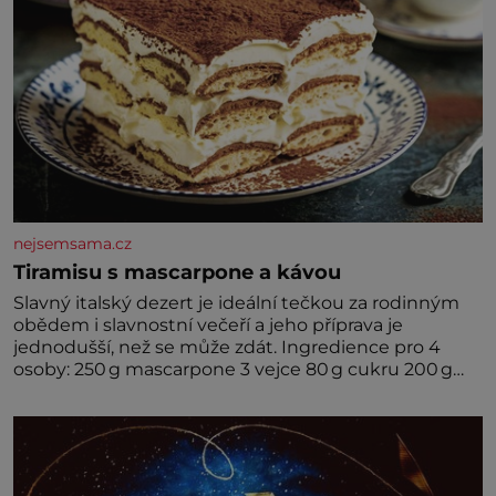
nejsemsama.cz
Tiramisu s mascarpone a kávou
Slavný italský dezert je ideální tečkou za rodinným
obědem i slavnostní večeří a jeho příprava je
jednodušší, než se může zdát. Ingredience pro 4
osoby: 250 g mascarpone 3 vejce 80 g cukru 200 g
cukrářských piškotů 250 ml silné kávy 2 lžíce
amaretta kakao na posypání Postup: Oddělte
žloutky od bílků. Žloutky vyšlehejte s cukrem do
světlé pěny a postupně do nich vmíchejte
mascarpone, aby vznikl hladký