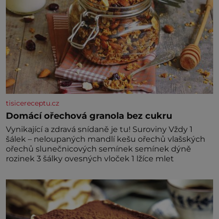
tisicereceptu.cz
Domácí ořechová granola bez cukru
Vynikající a zdravá snídaně je tu! Suroviny Vždy 1
šálek – neloupaných mandlí kešu ořechů vlašských
ořechů slunečnicových semínek semínek dýně
rozinek 3 šálky ovesných vloček 1 lžíce mlet