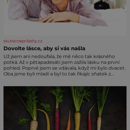
skutecnepribehy.cz
Dovolte lásce, aby si vás našla
Už jsem ani nedoufala, že mě něco tak krásného
potká. Až v pětapadesáti jsem zažila lásku na první
pohled. Poprvé jsem se vdávala, když mi bylo dvacet.
Oba jsme byli mladí a byl to tak říkajíc sňatek z
rozumu. Rodiče nás dali dohromady, Toník byl dobře
zaopatřený mladý muž. Manželství nám oběma moc
nesvědčilo, brzy jsme zjistili, že