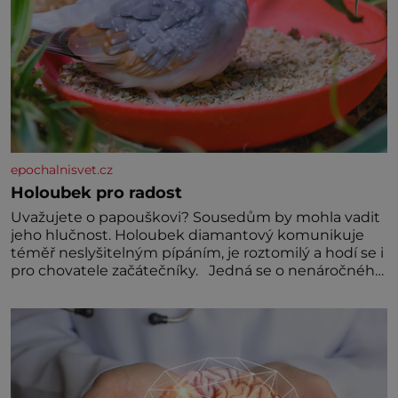
epochalnisvet.cz
Holoubek pro radost
Uvažujete o papouškovi? Sousedům by mohla vadit
jeho hlučnost. Holoubek diamantový komunikuje
téměř neslyšitelným pípáním, je roztomilý a hodí se i
pro chovatele začátečníky. Jedná se o nenáročného
klidného ptáčka, který většinu dne jen posedává.
Hodně času tráví na zemi, kde sbírá zbytky semínek
Jeho domovinou je prakticky celá Austrálie s
výjimkou pobřežní oblasti.