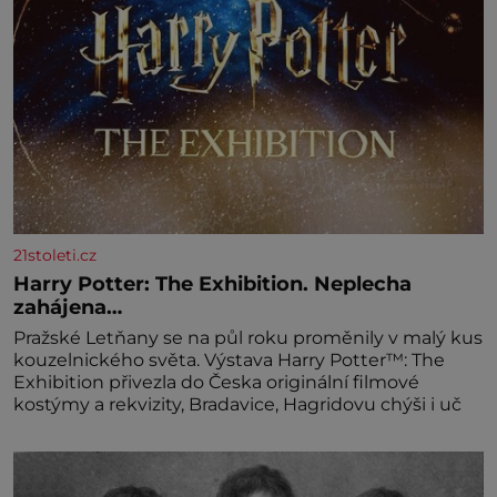
21stoleti.cz
Harry Potter: The Exhibition. Neplecha
zahájena…
Pražské Letňany se na půl roku proměnily v malý kus
kouzelnického světa. Výstava Harry Potter™: The
Exhibition přivezla do Česka originální filmové
kostýmy a rekvizity, Bradavice, Hagridovu chýši i uč