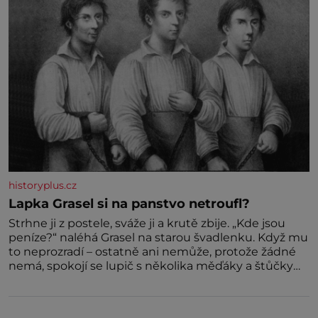
historyplus.cz
Lapka Grasel si na panstvo netroufl?
Strhne ji z postele, sváže ji a krutě zbije. „Kde jsou
peníze?“ naléhá Grasel na starou švadlenku. Když mu
to neprozradí – ostatně ani nemůže, protože žádné
nemá, spokojí se lupič s několika měďáky a štůčky
látky. Zraněná žena pár dní nato umírá. Je to muž
nebývale krutý. Jeho činy budí hrůzu ještě dlouho po
jeho smrti