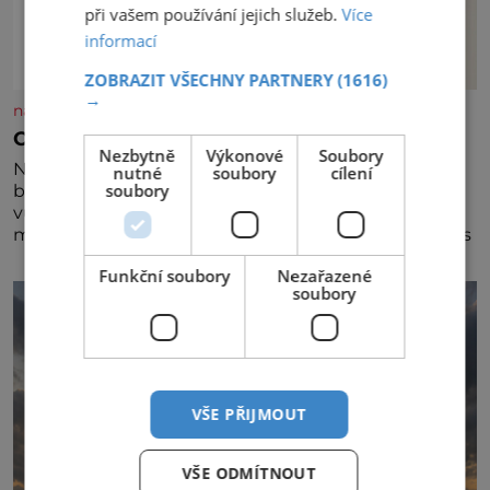
při vašem používání jejich služeb.
Více
informací
ZOBRAZIT VŠECHNY PARTNERY
(1616)
→
nasehvezdy.cz
Osamělá herečka Syslová všechno vzdala?
Nezbytně
Výkonové
Soubory
Nedávno se povídalo, že má Dana Syslová (80)
nutné
soubory
cílení
soubory
blízkého přítele, který je jí oporou. Ale je to ještě
vůbec pravda? V posledních dnech čím dál častěji
mluví o svém odchodu. Dohnala ji snad samota? Půs
Funkční soubory
Nezařazené
soubory
VŠE PŘIJMOUT
VŠE ODMÍTNOUT