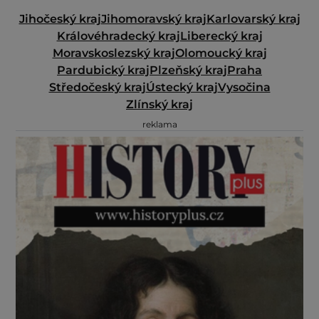
Jihočeský kraj
Jihomoravský kraj
Karlovarský kraj
Královéhradecký kraj
Liberecký kraj
Moravskoslezský kraj
Olomoucký kraj
Pardubický kraj
Plzeňský kraj
Praha
Středočeský kraj
Ústecký kraj
Vysočina
Zlínský kraj
reklama