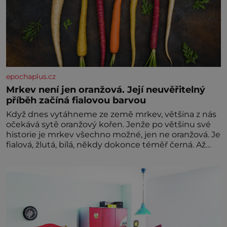
epochaplus.cz
Mrkev není jen oranžová. Její neuvěřitelný
příběh začíná fialovou barvou
Když dnes vytáhneme ze země mrkev, většina z nás
očekává sytě oranžový kořen. Jenže po většinu své
historie je mrkev všechno možné, jen ne oranžová. Je
fialová, žlutá, bílá, někdy dokonce téměř černá. Až
díky stovkám let pečlivého šlechtění se z ní stává
zelenina, bez které si českou zahradu ani
nedokážeme představit. Její příběh je