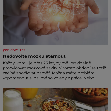
panidomu.cz
Nedovolte mozku stárnout
Každý, komu je přes 25 let, by měl pravidelně
procvičovat mozkové závity. V tomto období se totiž
začíná zhoršovat paměť. Možná máte problém
vzpomenout si na jméno kolegy z práce. Nebo
marně v paměti lovíte název knížky, kterou jste
nedávno přečetli. Je to opravdu tak, s věkem jako
kdyby se paměť rozhodla stávkovat. Cvičte