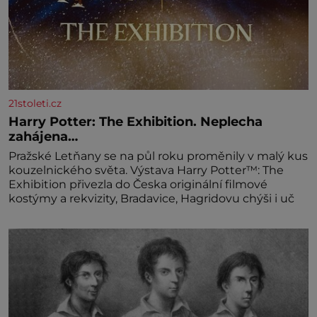
21stoleti.cz
Harry Potter: The Exhibition. Neplecha
zahájena…
Pražské Letňany se na půl roku proměnily v malý kus
kouzelnického světa. Výstava Harry Potter™: The
Exhibition přivezla do Česka originální filmové
kostýmy a rekvizity, Bradavice, Hagridovu chýši i uč