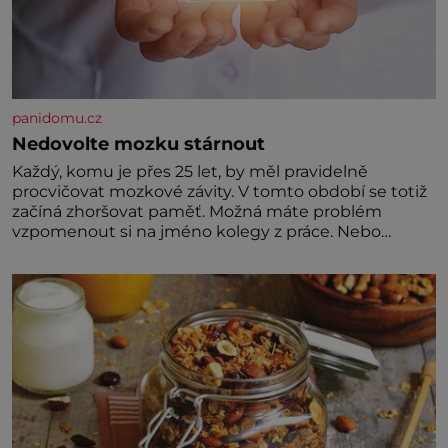
panidomu.cz
Nedovolte mozku stárnout
Každý, komu je přes 25 let, by měl pravidelně
procvičovat mozkové závity. V tomto období se totiž
začíná zhoršovat paměť. Možná máte problém
vzpomenout si na jméno kolegy z práce. Nebo
marně v paměti lovíte název knížky, kterou jste
nedávno přečetli. Je to opravdu tak, s věkem jako
kdyby se paměť rozhodla stávkovat. Cvičte