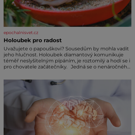
epochalnisvet.cz
Holoubek pro radost
Uvažujete o papouškovi? Sousedům by mohla vadit
jeho hlučnost. Holoubek diamantový komunikuje
téměř neslyšitelným pípáním, je roztomilý a hodí se i
pro chovatele začátečníky. Jedná se o nenáročného
klidného ptáčka, který většinu dne jen posedává.
Hodně času tráví na zemi, kde sbírá zbytky semínek
Jeho domovinou je prakticky celá Austrálie s
výjimkou pobřežní oblasti.