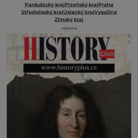
Pardubický kraj
Plzeňský kraj
Praha
Středočeský kraj
Ústecký kraj
Vysočina
Zlínský kraj
reklama