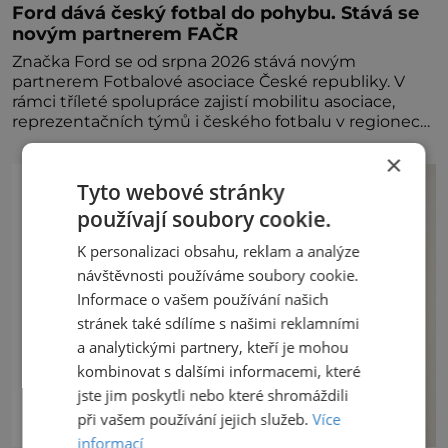
Ford dává český fotbal do pohybu. Stává se
novým partnerem FAČR
Značka Ford se od srpna 2026 stává novým
partnerem Fotbalové asociace České republiky. V
rámci tříleté spolupráce zajistí mobilitu asociace,
reprezentačních týmů i českého fotbalu v regionech.
Partner
×
Tyto webové stránky
používají soubory cookie.
K personalizaci obsahu, reklam a analýze
návštěvnosti používáme soubory cookie.
Informace o vašem používání našich
stránek také sdílíme s našimi reklamními
a analytickými partnery, kteří je mohou
kombinovat s dalšími informacemi, které
jste jim poskytli nebo které shromáždili
při vašem používání jejich služeb.
Více
informací