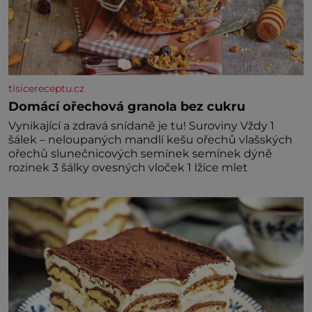
tisicereceptu.cz
Domácí ořechová granola bez cukru
Vynikající a zdravá snídaně je tu! Suroviny Vždy 1
šálek – neloupaných mandlí kešu ořechů vlašských
ořechů slunečnicových semínek semínek dýně
rozinek 3 šálky ovesných vloček 1 lžíce mlet