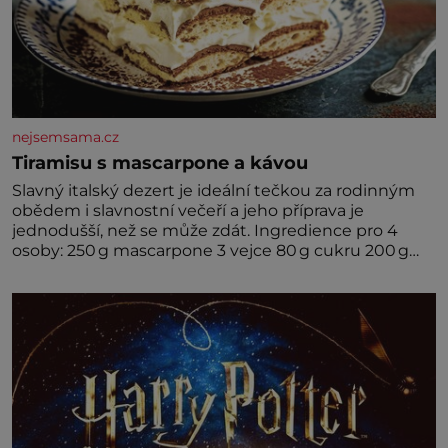
nejsemsama.cz
Tiramisu s mascarpone a kávou
Slavný italský dezert je ideální tečkou za rodinným
obědem i slavnostní večeří a jeho příprava je
jednodušší, než se může zdát. Ingredience pro 4
osoby: 250 g mascarpone 3 vejce 80 g cukru 200 g
cukrářských piškotů 250 ml silné kávy 2 lžíce
amaretta kakao na posypání Postup: Oddělte
žloutky od bílků. Žloutky vyšlehejte s cukrem do
světlé pěny a postupně do nich vmíchejte
mascarpone, aby vznikl hladký