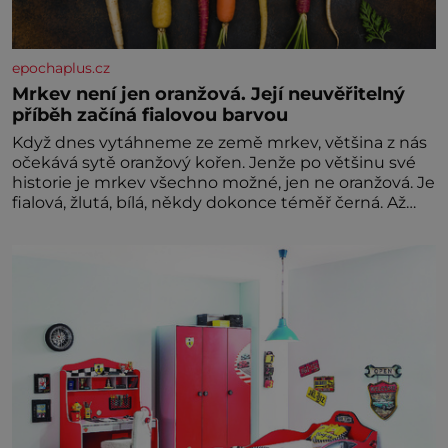
epochaplus.cz
Mrkev není jen oranžová. Její neuvěřitelný
příběh začíná fialovou barvou
Když dnes vytáhneme ze země mrkev, většina z nás
očekává sytě oranžový kořen. Jenže po většinu své
historie je mrkev všechno možné, jen ne oranžová. Je
fialová, žlutá, bílá, někdy dokonce téměř černá. Až
díky stovkám let pečlivého šlechtění se z ní stává
zelenina, bez které si českou zahradu ani
nedokážeme představit. Její příběh je