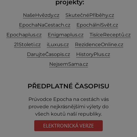
projekty:
NašeHvězdy.cz
SkutečnéPříběhy.cz
EpochaNaCestach.cz
EpochálníSvět.cz
Epochaplus.cz
Enigmaplus.cz
TisíceReceptů.cz
21Stoleti.cz
iLuxus.cz
RezidenceOnline.cz
DarujteČasopis.cz
HistoryPlus.cz
NejsemSama.cz
PŘEDPLATNÉ ČASOPISU
Prúvodce Epocha na cestách vás
provede nejkrásnějšími výlety do
všech koutů naší republiky.
ELEKTRONICKÁ VERZE