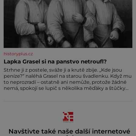
historyplus.cz
Lapka Grasel si na panstvo netroufl?
Strhne ji z postele, sváže ji a krutě zbije. „Kde jsou
peníze?“ naléhá Grasel na starou švadlenku. Když mu
to neprozradí – ostatně ani nemůže, protože žádné
nemá, spokojí se lupič s několika měďáky a štůčky
látky. Zraněná žena pár dní nato umírá. Je to muž
nebývale krutý. Jeho činy budí hrůzu ještě dlouho po
jeho smrti
Navštivte také naše další internetové