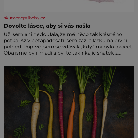
skutecnepribehy.cz
Dovolte lásce, aby si vás našla
Už jsem ani nedoufala, že mě něco tak krásného
potká. Až v pětapadesáti jsem zažila lásku na první
pohled. Poprvé jsem se vdávala, když mi bylo dvacet.
Oba jsme byli mladí a byl to tak říkajíc sňatek z
rozumu. Rodiče nás dali dohromady, Toník byl dobře
zaopatřený mladý muž. Manželství nám oběma moc
nesvědčilo, brzy jsme zjistili, že