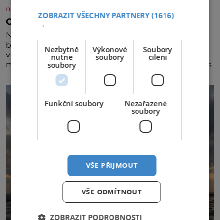
nasehvezdy.cz
ZOBRAZIT VŠECHNY PARTNERY
(1616)
Osamělá herečka Syslová všechno vzdala?
→
Nedávno se povídalo, že má Dana Syslová (80)
blízkého přítele, který je jí oporou. Ale je to ještě
Nezbytně
Výkonové
Soubory
vůbec pravda? V posledních dnech čím dál častěji
nutné
soubory
cílení
soubory
mluví o svém odchodu. Dohnala ji snad samota? Půs
Funkční soubory
Nezařazené
soubory
VŠE PŘIJMOUT
VŠE ODMÍTNOUT
ZOBRAZIT PODROBNOSTI