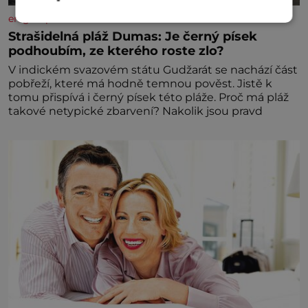
enigmaplus.cz
Strašidelná pláž Dumas: Je černý písek
podhoubím, ze kterého roste zlo?
V indickém svazovém státu Gudžarát se nachází část
pobřeží, které má hodně temnou pověst. Jistě k
tomu přispívá i černý písek této pláže. Proč má pláž
takové netypické zbarvení? Nakolik jsou pravd