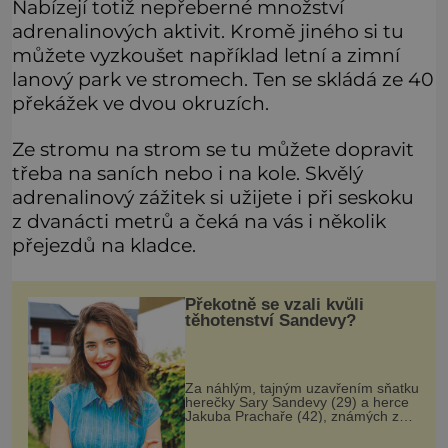
Nabízejí totiž nepřeberné množství
adrenalinových aktivit. Kromě jiného si tu
můžete vyzkoušet například letní a zimní
lanový park ve stromech. Ten se skládá ze 40
překážek ve dvou okruzích.
Ze stromu na strom se tu můžete dopravit
třeba na saních nebo i na kole. Skvělý
adrenalinový zážitek si užijete i při seskoku
z dvanácti metrů a čeká na vás i několik
přejezdů na kladce.
Překotně se vzali kvůli
těhotenství Sandevy?
Za náhlým, tajným uzavřením sňatku
herečky Sary Sandevy (29) a herce
Jakuba Prachaře (42), známých ze
seriálu Jakub a Sara, se skrývá
možná mnohem víc než jen touha