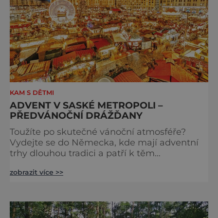
KAM S DĚTMI
ADVENT V SASKÉ METROPOLI –
PŘEDVÁNOČNÍ DRÁŽĎANY
Toužíte po skutečné vánoční atmosféře?
Vydejte se do Německa, kde mají adventní
trhy dlouhou tradici a patří k těm
nejpůvabnějším v Evropě. Ty nejbližší
zobrazit více >>
českým hranicím najdete v Drážďanech –
začínají 26. 11. 2025 a potrvají do 24. 12. 2025.
A stojí za to je zažít na vlastní kůži.
S norimberským Christkindlesmarktem se
drážďanské vánoční trhy každoročně