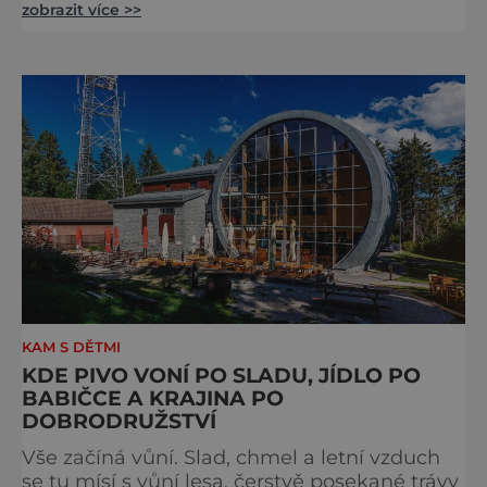
zobrazit více >>
budově zámku se dozvíte více o chovu
těchto koní, jsou tu vystaveny významné
obrazy s koňskými motivy, sedla a postroje,
některé exponáty připomínají využití koní ve
vojenství, dopravě, honech či dostizích.
[caption id="attachment_74515
KAM S DĚTMI
KDE PIVO VONÍ PO SLADU, JÍDLO PO
BABIČCE A KRAJINA PO
DOBRODRUŽSTVÍ
Vše začíná vůní. Slad, chmel a letní vzduch
se tu mísí s vůní lesa, čerstvě posekané trávy