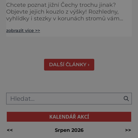
Chcete poznat jižní Čechy trochu jinak?
Objevte jejich kouzlo z výšky! Rozhledny,
vyhlídky i stezky v korunách stromů vám
nabídnou dechberoucí pohledy na řeky, lesy,
zobrazit více >>
města i Alpy v dálce. Ptačí pozorovatelna
Vrbenské rybníky Začněte třeba na Stezce
korunami stromů Lipno, kde se projdete ve
výšce 40 metrů s výhledy na šu
DALŠÍ ČLÁNKY ›
KALENDÁŘ AKCÍ
<<
Srpen 2026
>>