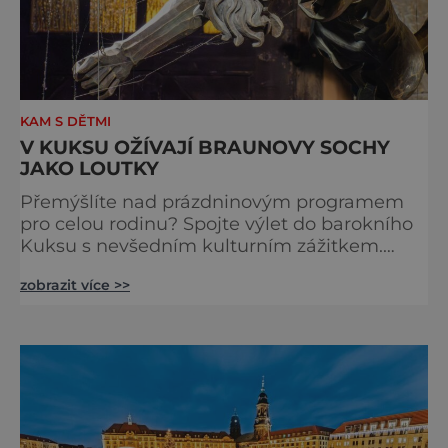
KAM S DĚTMI
V KUKSU OŽÍVAJÍ BRAUNOVY SOCHY
JAKO LOUTKY
Přemýšlíte nad prázdninovým programem
pro celou rodinu? Spojte výlet do barokního
Kuksu s nevšedním kulturním zážitkem.
Galerie loutek Kuks v historickém
zobrazit více >>
Comoedien-Hausu zve na stálou expozici
Braunova socha loutkou. Jde o unikátní
cyklus soch-loutek inspirovaných sochami
Matyáše Bernarda Brauna nejen z Kuksu.
Výstava Braunova socha loutkou představuje
padesát autorských loutek řezbáře a scénog