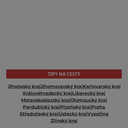
TIPY NA CESTY
Jihočeský kraj
Jihomoravský kraj
Karlovarský kraj
Královéhradecký kraj
Liberecký kraj
Moravskoslezský kraj
Olomoucký kraj
Pardubický kraj
Plzeňský kraj
Praha
Středočeský kraj
Ústecký kraj
Vysočina
Zlínský kraj