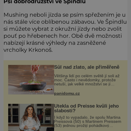
Psí dobrodružství ve Špindlu
Mushing neboli jízda se psím spřežením je u
nás stále více oblíbenou zábavou. Ve Špindlu
si můžete vybrat z okružní jízdy nebo zvolit
pouť po hřebenech hor. Obě dvě možnosti
nabízejí krásné výhledy na zasněžené
vrcholky Krkonoš.
Sůl nad zlato, ale přiměřeně
Většina lidí po celém světě jí soli až
moc. Často i nevědomky, protože
netuší, jak velké množství se jí
skrývá v průmyslově vyráběných
potravinách, dokonce i těch
panidomu.cz
sladkých. Sůl je zdravá
Utekla od Preisse kvůli jeho
slabosti?
I když to vypadalo, že spolu Martina
Preissová (50) s Martinem Preissem
(53) jednou prožijí pohádkový
podzim života, nakonec to nejspíš