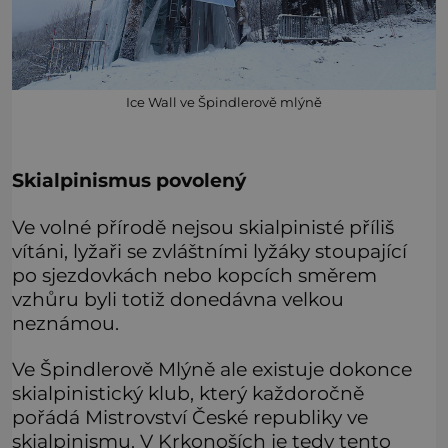
Ice Wall ve Špindlerově mlýně
Skialpinismus povolený
Ve volné přírodě nejsou skialpinisté příliš
vítáni, lyžaři se zvláštními lyžáky stoupající
po sjezdovkách nebo kopcích směrem
vzhůru byli totiž donedávna velkou
neznámou.
Ve Špindlerově Mlýně ale existuje dokonce
skialpinistický klub, který každoročně
pořádá Mistrovství České republiky ve
skialpinismu. V Krkonoších je tedy tento