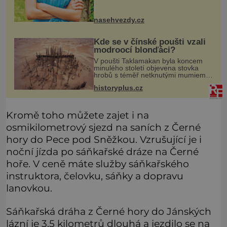
posvětit čirou lásku! Vynořily se
nasehvezdy.cz
Kde se v čínské poušti vzali
modroocí blonďáci?
V poušti Taklamakan byla koncem
minulého století objevena stovka
hrobů s téměř netknutými mumiemi.
Všichni mrtví byli pohřbeni s úctou a
historyplus.cz
četnými milodary. Asi nejvíc přitom
vědce zaujal hrob tříměsíčn
Kromě toho můžete zajet i na
osmikilometrový sjezd na saních z Černé
hory do Pece pod Sněžkou. Vzrušující je i
noční jízda po sáňkařské dráze na Černé
hoře. V ceně máte služby sáňkařského
instruktora, čelovku, sáňky a dopravu
lanovkou.
Sáňkařská dráha z Černé hory do Jánských
lázní je 3,5 kilometrů dlouhá a jezdilo se na