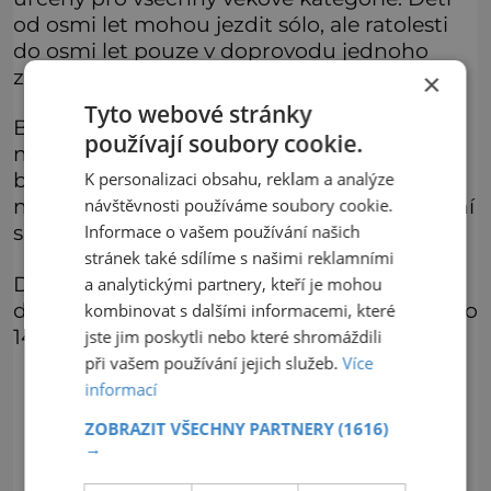
od osmi let mohou jezdit sólo, ale ratolesti
do osmi let pouze v doprovodu jednoho
z rodičů.
×
Tyto webové stránky
Bobová dráha je otevřená celoročně a díky
používají soubory cookie.
nočnímu osvětlení dokonce i po setmění. U
bobové dráhy je možné zaparkovat a
K personalizaci obsahu, reklam a analýze
návštěvníkům je k dispozici také občerstvení
návštěvnosti používáme soubory cookie.
s posezením na terase.
Informace o vašem používání našich
stránek také sdílíme s našimi reklamními
Dospělého vyjde jedna jízda na 90 korun,
a analytickými partnery, kteří je mohou
děti do 100 cm mají jízdenku za 50 korun, do
kombinovat s dalšími informacemi, které
140 cm za 70 korun.
jste jim poskytli nebo které shromáždili
při vašem používání jejich služeb.
Více
informací
ZOBRAZIT VŠECHNY PARTNERY
(1616)
→