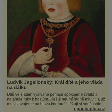
Ludvík Jagellonský: Král dítě a jeho vláda
na dálku
Dítě ve zlatem vyšívané peřince spokojeně žvatlá a
natahuje ruky k hostům. „Ještě neumí řádně mluvit, a už
mu vstavujeme na hlavu korunu,“ stěžují si současníci,
epochaplus.cz
pro které je k neuvěření, že droboučký princ se dnes