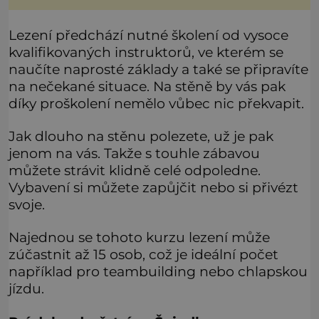
stal králem. Otázka za milion, na niž by všichni,
zejména stárnoucí a nemocný král Vl
Lezení předchází nutné školení od vysoce
kvalifikovaných instruktorů, ve kterém se
naučíte naprosté základy a také se připravíte
na nečekané situace. Na stěně by vás pak
díky proškolení nemělo vůbec nic překvapit.
Jak dlouho na stěnu polezete, už je pak
jenom na vás. Takže s touhle zábavou
můžete strávit klidně celé odpoledne.
Vybavení si můžete zapůjčit nebo si přivézt
svoje.
Najednou se tohoto kurzu lezení může
zúčastnit až 15 osob, což je ideální počet
například pro teambuilding nebo chlapskou
jízdu.