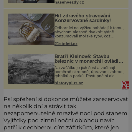
nasehvezdy.cz
nedopadne. Doneslo se k nám, že
se hvězda seriálu Kamarádi měla
Hit zdravého stravování:
Konzervované sardinky!
Odborníci na výživu nabádají k tomu,
abychom alespoň dvakrát týdně
konzumovali mořské ryby, což
ovšem může být zatěžující pro
21stoleti.cz
peněženku. Dobrou zprávou je, že
hvězdou doporučení se nyní staly
konzervo
Bratři Kleinové: Stavbu
železnic v monarchii ovládli
samouci
Na začátku je jich šest a začínají
poměrně skromně, úpravami zahrad,
rybníků a parků. Postupně si ale
troufnou i na stavbu železnic. Během
historyplus.cz
40 let vybudují na území monarchie
třetinu všech tratí, tedy
Psí spřežení si dokonce můžete zarezervovat
na několik dní a strávit tak
nezapomenutelné mrazivé noci pod stanem.
Vyjížďky pod zimní noční oblohou navíc
patří k dechberoucím zážitkům, které jen