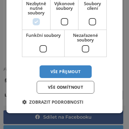
Nezbytně
Výkonové
Soubory
nutné
soubory
cílení
soubory
Funkční soubory
Nezařazené
soubory
Foto:
VŠE PŘIJMOUT
KRKONOŠE
SJEZDOVKA
ŠTÍTKY:
VŠE ODMÍTNOUT
ČESKO
KRÁLOVÉHRADECKÝ KRAJ
LOKALITA:
ZOBRAZIT PODROBNOSTI
Sdílet na Facebooku