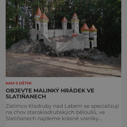
přetahují o pozici nejnavštěvovanějších t
KAM S DĚTMI
OBJEVTE MALINKÝ HRÁDEK VE
SLATIŇANECH
Zatímco Kladruby nad Labem se specializují
na chov starokladrubských běloušů, ve
Slatiňanech najdeme krásné vraníky
stejného plemene. V hipologickém muzeu v