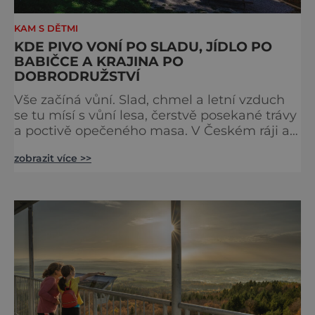
KAM S DĚTMI
KDE PIVO VONÍ PO SLADU, JÍDLO PO
BABIČCE A KRAJINA PO
DOBRODRUŽSTVÍ
Vše začíná vůní. Slad, chmel a letní vzduch
se tu mísí s vůní lesa, čerstvě posekané trávy
a poctivě opečeného masa. V Českém ráji a
na Liberecku se léto nepočítá na dny, ale na
zobrazit více >>
doušky – a ty tady tečou proudem. Není to
jen výlet, je to oslava chutí, tradice a
poctivého řemesla, kterou ocení každý, kdo
ví, že k dokonalému dni patří nejen výhled,
ale i výčep. Měšťanský pivovar Turnov přesně
ví,