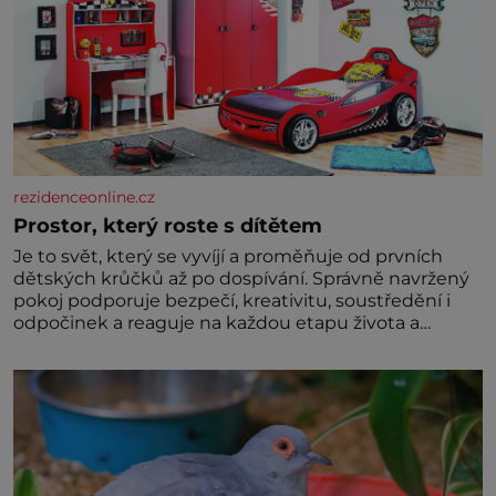
rezidenceonline.cz
Prostor, který roste s dítětem
Je to svět, který se vyvíjí a proměňuje od prvních
dětských krůčků až po dospívání. Správně navržený
pokoj podporuje bezpečí, kreativitu, soustředění i
odpočinek a reaguje na každou etapu života a
specifické potřeby dítěte. Pro nejmenší je klíčová
jednoduchost, měkkost a bezpečí, proto by pokoj
miminka měl působit především klidně a útulně.
Předškolní věk je