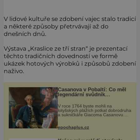
V lidové kultuře se zdobení vajec stalo tradicí
a některé způsoby přetrvávají až do
dnešních dnů.
Výstava „Kraslice ze tří stran“ je prezentací
těchto tradičních dovedností ve formě
ukázek hotových výrobků i způsobů zdobení
naživo.
Casanova v Pobaltí: Co měl
legendární svůdník
společného se svobodnými
zednáři?
V roce 1764 byste mohli na
lotyšských plážích potkat dobrodruha
a sukničkáře Giacoma Casanovu.
Jeho cesta k Baltskému moři však
nebyla turistickým výletem, ale ryze
epochaplus.cz
pracovní cestou se zištnými úmysly.