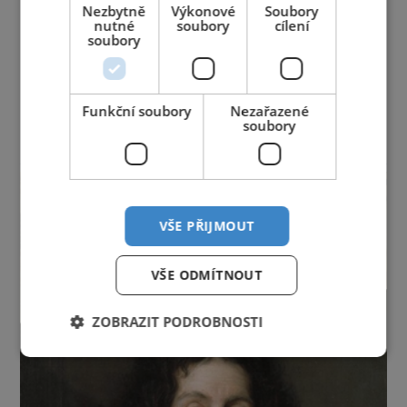
Nezbytně
Výkonové
Soubory
Jihočeský kraj
Jihomoravský kraj
Karlovarský kraj
nutné
soubory
cílení
soubory
Královéhradecký kraj
Liberecký kraj
Moravskoslezský kraj
Olomoucký kraj
Pardubický kraj
Plzeňský kraj
Praha
Středočeský kraj
Ústecký kraj
Vysočina
Funkční soubory
Nezařazené
soubory
Zlínský kraj
reklama
VŠE PŘIJMOUT
VŠE ODMÍTNOUT
ZOBRAZIT PODROBNOSTI