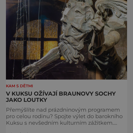
KAM S DĚTMI
V KUKSU OŽÍVAJÍ BRAUNOVY SOCHY
JAKO LOUTKY
Přemýšlíte nad prázdninovým programem
pro celou rodinu? Spojte výlet do barokního
Kuksu s nevšedním kulturním zážitkem.
Galerie loutek Kuks v historickém