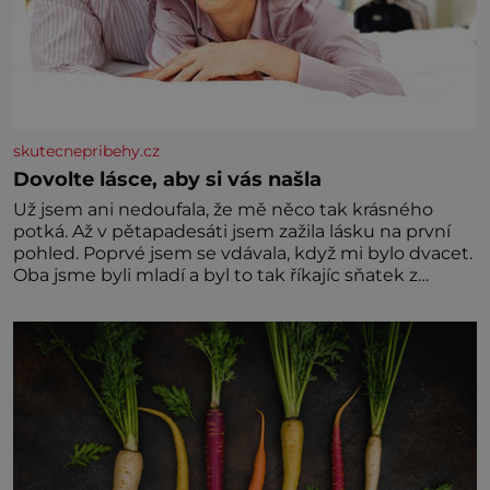
skutecnepribehy.cz
Dovolte lásce, aby si vás našla
Už jsem ani nedoufala, že mě něco tak krásného
potká. Až v pětapadesáti jsem zažila lásku na první
pohled. Poprvé jsem se vdávala, když mi bylo dvacet.
Oba jsme byli mladí a byl to tak říkajíc sňatek z
rozumu. Rodiče nás dali dohromady, Toník byl dobře
zaopatřený mladý muž. Manželství nám oběma moc
nesvědčilo, brzy jsme zjistili, že