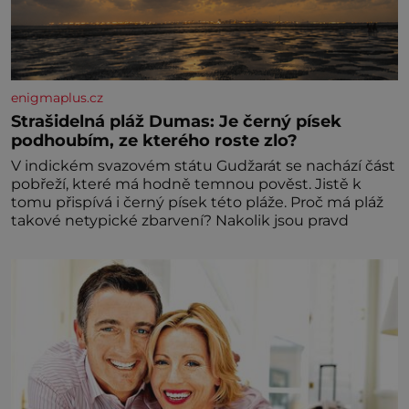
enigmaplus.cz
Strašidelná pláž Dumas: Je černý písek
podhoubím, ze kterého roste zlo?
V indickém svazovém státu Gudžarát se nachází část
pobřeží, které má hodně temnou pověst. Jistě k
tomu přispívá i černý písek této pláže. Proč má pláž
takové netypické zbarvení? Nakolik jsou pravd