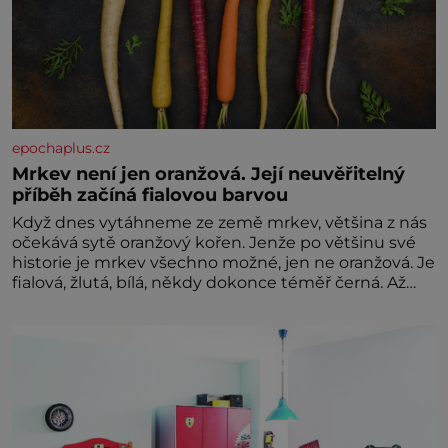
epochaplus.cz
Mrkev není jen oranžová. Její neuvěřitelný
příběh začíná fialovou barvou
Když dnes vytáhneme ze země mrkev, většina z nás
očekává sytě oranžový kořen. Jenže po většinu své
historie je mrkev všechno možné, jen ne oranžová. Je
fialová, žlutá, bílá, někdy dokonce téměř černá. Až
díky stovkám let pečlivého šlechtění se z ní stává
zelenina, bez které si českou zahradu ani
nedokážeme představit. Její příběh je