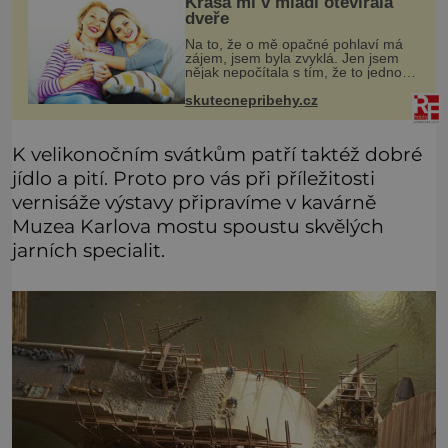
Krása mi v mládí otevírala
dveře
Na to, že o mě opačné pohlaví má
zájem, jsem byla zvyklá. Jen jsem
nějak nepočítala s tím, že to jednou
skončí a já zůstanu úplně sama.
Když mi bylo dvacet, rychle jsem
skutecnepribehy.cz
zjistila, že se svět usmívá mno
K velikonočním svátkům patří taktéž dobré
jídlo a pití. Proto pro vás při příležitosti
vernisáže výstavy připravíme v kavárně
Muzea Karlova mostu spoustu skvělých
jarních specialit.