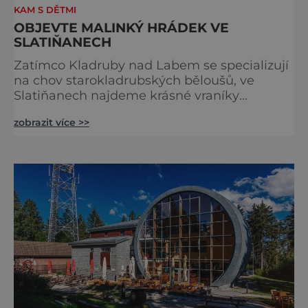
KAM S DĚTMI
OBJEVTE MALINKÝ HRÁDEK VE
SLATIŇANECH
Zatímco Kladruby nad Labem se specializují
na chov starokladrubských běloušů, ve
Slatiňanech najdeme krásné vraníky
stejného plemene. V hipologickém muzeu v
zobrazit více >>
budově zámku se dozvíte více o chovu
těchto koní, jsou tu vystaveny významné
obrazy s koňskými motivy, sedla a postroje,
některé exponáty připomínají využití koní ve
vojenství, dopravě, honech či dostizích.
[caption id="attachment_74515