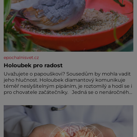
epochalnisvet.cz
Holoubek pro radost
Uvažujete o papouškovi? Sousedům by mohla vadit
jeho hlučnost. Holoubek diamantový komunikuje
téměř neslyšitelným pípáním, je roztomilý a hodí se i
pro chovatele začátečníky. Jedná se o nenáročného
klidného ptáčka, který většinu dne jen posedává.
Hodně času tráví na zemi, kde sbírá zbytky semínek
Jeho domovinou je prakticky celá Austrálie s
výjimkou pobřežní oblasti.