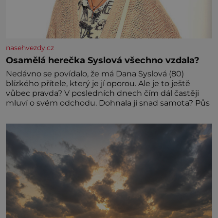
nasehvezdy.cz
Osamělá herečka Syslová všechno vzdala?
Nedávno se povídalo, že má Dana Syslová (80)
blízkého přítele, který je jí oporou. Ale je to ještě
vůbec pravda? V posledních dnech čím dál častěji
mluví o svém odchodu. Dohnala ji snad samota? Půs