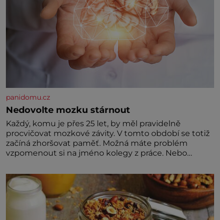
panidomu.cz
Nedovolte mozku stárnout
Každý, komu je přes 25 let, by měl pravidelně
procvičovat mozkové závity. V tomto období se totiž
začíná zhoršovat paměť. Možná máte problém
vzpomenout si na jméno kolegy z práce. Nebo
marně v paměti lovíte název knížky, kterou jste
nedávno přečetli. Je to opravdu tak, s věkem jako
kdyby se paměť rozhodla stávkovat. Cvičte