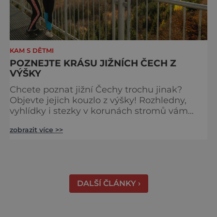
KAM S DĚTMI
POZNEJTE KRÁSU JIŽNÍCH ČECH Z
VÝŠKY
Chcete poznat jižní Čechy trochu jinak?
Objevte jejich kouzlo z výšky! Rozhledny,
vyhlídky i stezky v korunách stromů vám
nabídnou dechberoucí pohledy na řeky, lesy,
zobrazit více >>
města i Alpy v dálce. Ptačí pozorovatelna
Vrbenské rybníky Začněte třeba na Stezce
korunami stromů Lipno, kde se projdete ve
výšce 40 metrů s výhledy na šu
DALŠÍ ČLÁNKY ›