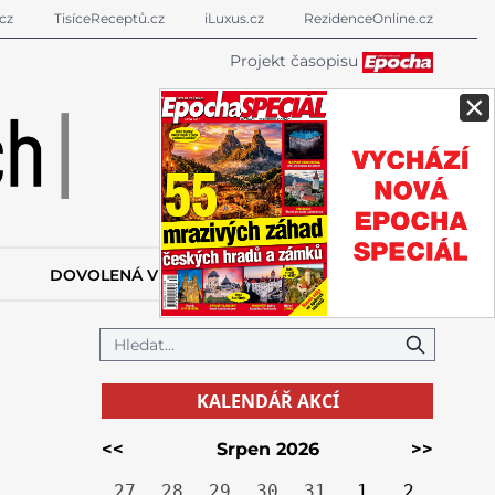
cz
TisíceReceptů.cz
iLuxus.cz
RezidenceOnline.cz
Projekt časopisu
×
DOVOLENÁ V ZAHRANIČÍ
KALENDÁŘ AKCÍ
KALENDÁŘ AKCÍ
<<
Srpen 2026
>>
27
28
29
30
31
1
2