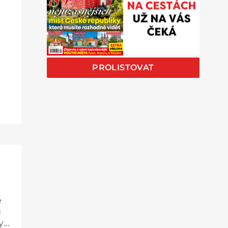
s
PROLISTOVAT
su.
e
u
y