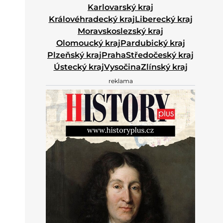
Karlovarský kraj
Královéhradecký kraj
Liberecký kraj
Moravskoslezský kraj
Olomoucký kraj
Pardubický kraj
Plzeňský kraj
Praha
Středočeský kraj
Ústecký kraj
Vysočina
Zlínský kraj
reklama