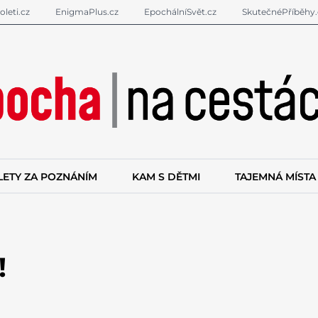
oleti.cz
EnigmaPlus.cz
EpochálníSvět.cz
SkutečnéPříběhy.
LETY ZA POZNÁNÍM
KAM S DĚTMI
TAJEMNÁ MÍSTA
!