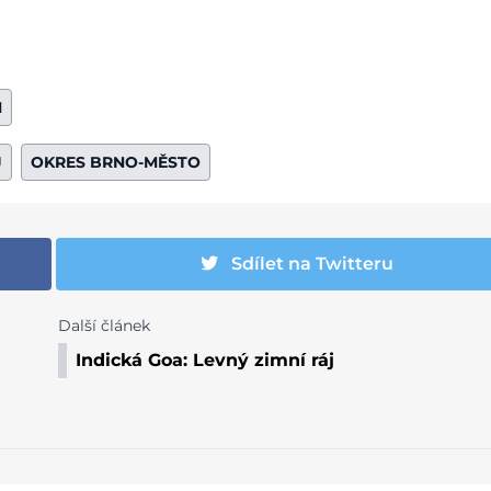
M
J
OKRES BRNO-MĚSTO
Sdílet na Twitteru
Další článek
Indická Goa: Levný zimní ráj