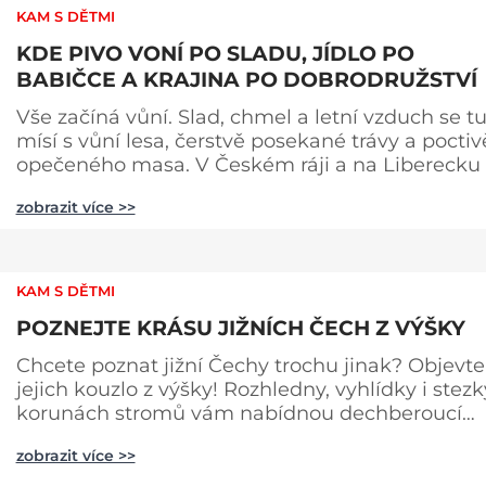
KAM S DĚTMI
KDE PIVO VONÍ PO SLADU, JÍDLO PO
BABIČCE A KRAJINA PO DOBRODRUŽSTVÍ
Vše začíná vůní. Slad, chmel a letní vzduch se t
mísí s vůní lesa, čerstvě posekané trávy a poctiv
opečeného masa. V Českém ráji a na Liberecku
léto nepočítá na dny, ale na doušky – a ty tady
zobrazit více >>
tečou proudem. Není to jen výlet, je to oslava
chutí, tradice a poctivého řemesla, kterou ocení
každý, kdo ví, že k dokonalému dni patří nejen
výhled, ale i výčep. Měšťanský pivovar Turnov
KAM S DĚTMI
přesně ví,
POZNEJTE KRÁSU JIŽNÍCH ČECH Z VÝŠKY
Chcete poznat jižní Čechy trochu jinak? Objevte
jejich kouzlo z výšky! Rozhledny, vyhlídky i stezk
korunách stromů vám nabídnou dechberoucí
pohledy na řeky, lesy, města i Alpy v dálce. Ptačí
zobrazit více >>
pozorovatelna Vrbenské rybníky Začněte třeba na
Stezce korunami stromů Lipno, kde se projdete