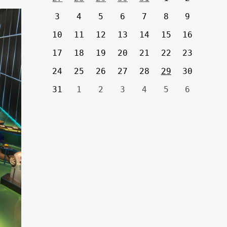
3
4
5
6
7
8
9
10
11
12
13
14
15
16
17
18
19
20
21
22
23
24
25
26
27
28
29
30
31
1
2
3
4
5
6