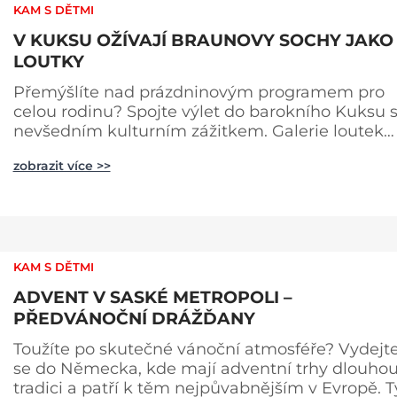
KAM S DĚTMI
V KUKSU OŽÍVAJÍ BRAUNOVY SOCHY JAKO
LOUTKY
Přemýšlíte nad prázdninovým programem pro
celou rodinu? Spojte výlet do barokního Kuksu 
nevšedním kulturním zážitkem. Galerie loutek
Kuks v historickém Comoedien-Hausu zve na
zobrazit více >>
stálou expozici Braunova socha loutkou. Jde o
unikátní cyklus soch-loutek inspirovaných
sochami Matyáše Bernarda Brauna nejen z Kuk
Výstava Braunova socha loutkou představuje
padesát autorských loutek řezbáře a scénog
KAM S DĚTMI
ADVENT V SASKÉ METROPOLI –
PŘEDVÁNOČNÍ DRÁŽĎANY
Toužíte po skutečné vánoční atmosféře? Vydejt
se do Německa, kde mají adventní trhy dlouho
tradici a patří k těm nejpůvabnějším v Evropě. T