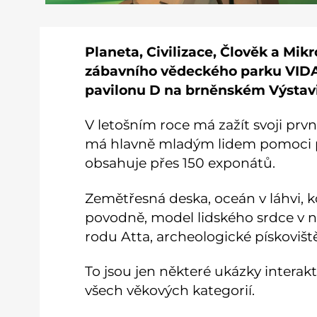
Planeta, Civilizace, Člověk a Mikr
zábavního vědeckého parku VIDA!
pavilonu D na brněnském Výstavi
V letošním roce má zažít svoji prvn
má hlavně mladým lidem pomoci p
obsahuje přes 150 exponátů.
Zemětřesná deska, oceán v láhvi, ko
povodně, model lidského srdce v na
rodu Atta, archeologické pískoviště
To jsou jen některé ukázky intera
všech věkových kategorií.