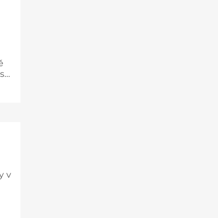
u
ě
 se
y v
 ve