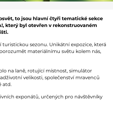
osvět, to jsou hlavní čtyři tematické sekce
, který byl otevřen v rekonstruovaném
šti.
í turistickou sezonu. Unikátní expozice, která
orozumět materiálnímu světu kolem nás,
lo na laně, rotující místnost, simulátor
dživotní velikosti, společenství mravenců
 atd.
ktivních exponátů, určených pro návštěvníky