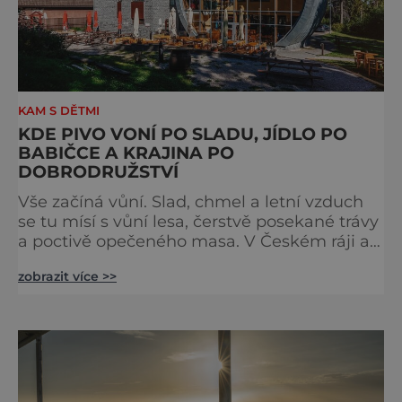
KAM S DĚTMI
KDE PIVO VONÍ PO SLADU, JÍDLO PO
BABIČCE A KRAJINA PO
DOBRODRUŽSTVÍ
Vše začíná vůní. Slad, chmel a letní vzduch
se tu mísí s vůní lesa, čerstvě posekané trávy
a poctivě opečeného masa. V Českém ráji a
na Liberecku se léto nepočítá na dny, ale na
zobrazit více >>
doušky – a ty tady tečou proudem. Není to
jen výlet, je to oslava chutí, tradice a
poctivého řemesla, kterou ocení každý, kdo
ví, že k dokonalému dni patří nejen výhled,
ale i výčep. Měšťanský pivovar Turnov přesně
ví,