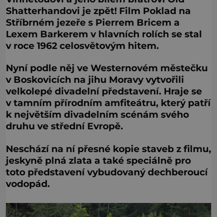
Shatterhandovi je zpět! Film Poklad na
Stříbrném jezeře s Pierrem Bricem a
Lexem Barkerem v hlavních rolích se stal
v roce 1962 celosvětovým hitem.
Nyní podle něj ve Westernovém městečku
v Boskovicích na jihu Moravy vytvořili
velkolepé divadelní představení. Hraje se
v tamním přírodním amfiteátru, který patří
k největším divadelním scénám svého
druhu ve střední Evropě.
Neschází na ní přesné kopie staveb z filmu,
jeskyně plná zlata a také speciálně pro
toto představení vybudovaný dechberoucí
vodopád.