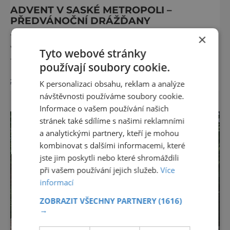
ADVENT V SASKÉ METROPOLI –
PŘEDVÁNOČNÍ DRÁŽĎANY
×
Toužíte po skutečné vánoční atmosféře?
Vydejte se do Německa, kde mají adventní
Tyto webové stránky
trhy dlouhou tradici a patří k těm
používají soubory cookie.
nejpůvabnějším v Evropě. Ty nejbližší
zobrazit více >>
českým hranicím najdete v Drážďanech –
K personalizaci obsahu, reklam a analýze
začínají 26. 11. 2025 a potrvají do 24. 12. 2025.
návštěvnosti používáme soubory cookie.
A stojí za to je zažít na vlastní kůži.
Informace o vašem používání našich
S norimberským Christkindlesmarktem se
stránek také sdílíme s našimi reklamními
drážďanské vánoční trhy každoročně
a analytickými partnery, kteří je mohou
přetahují o pozici nejnavštěvovanějších t
kombinovat s dalšími informacemi, které
jste jim poskytli nebo které shromáždili
při vašem používání jejich služeb.
Více
informací
ZOBRAZIT VŠECHNY PARTNERY
(1616)
→