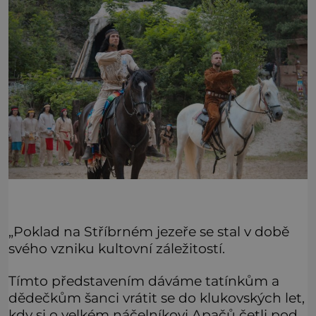
„Poklad na Stříbrném jezeře se stal v době
svého vzniku kultovní záležitostí.
Tímto představením dáváme tatínkům a
dědečkům šanci vrátit se do klukovských let,
kdy si o velkém náčelníkovi Apačů četli pod