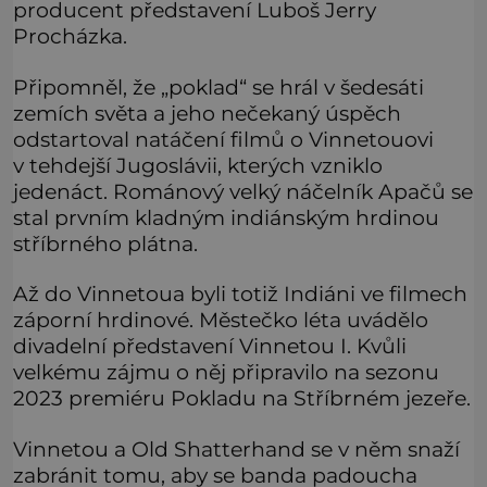
producent představení Luboš Jerry
Procházka.
Připomněl, že „poklad“ se hrál v šedesáti
zemích světa a jeho nečekaný úspěch
odstartoval natáčení filmů o Vinnetouovi
v tehdejší Jugoslávii, kterých vzniklo
jedenáct. Románový velký náčelník Apačů se
stal prvním kladným indiánským hrdinou
stříbrného plátna.
Až do Vinnetoua byli totiž Indiáni ve filmech
záporní hrdinové. Městečko léta uvádělo
divadelní představení Vinnetou I. Kvůli
velkému zájmu o něj připravilo na sezonu
2023 premiéru Pokladu na Stříbrném jezeře.
Vinnetou a Old Shatterhand se v něm snaží
zabránit tomu, aby se banda padoucha