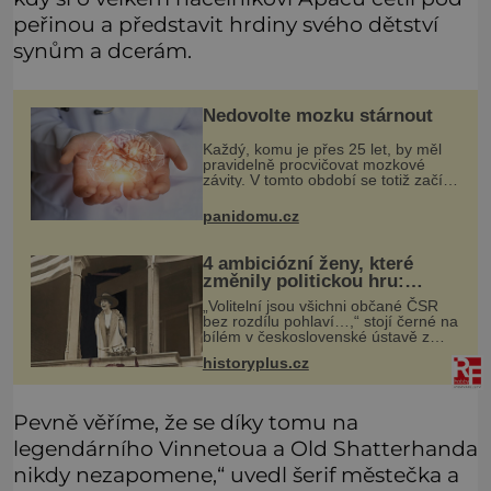
peřinou a představit hrdiny svého dětství
synům a dcerám.
Nedovolte mozku stárnout
Každý, komu je přes 25 let, by měl
pravidelně procvičovat mozkové
závity. V tomto období se totiž začíná
zhoršovat paměť. Možná máte
problém vzpomenout si na jméno
panidomu.cz
kolegy z práce. Nebo marně v
paměti
4 ambiciózní ženy, které
změnily politickou hru:
Manželé je posílali do
„Volitelní jsou všichni občané ČSR
kuchyně marně
bez rozdílu pohlaví…,“ stojí černé na
bílém v československé ústavě z
roku 1920. Na podobnou právní
historyplus.cz
úpravu čekají ženy napříč celým
světem dlouhá léta a často za ni
Pevně věříme, že se díky tomu na
legendárního Vinnetoua a Old Shatterhanda
nikdy nezapomene,“ uvedl šerif městečka a