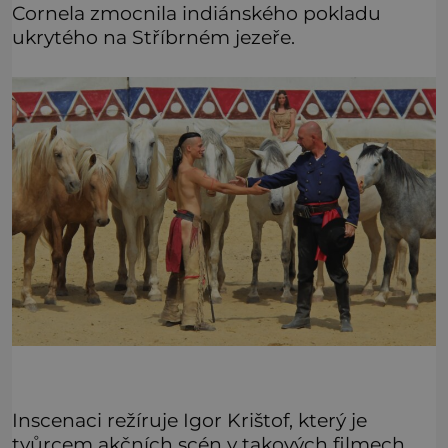
Cornela zmocnila indiánského pokladu
ukrytého na Stříbrném jezeře.
Inscenaci režíruje Igor Krištof, který je
tvůrcem akčních scén v takových filmech,