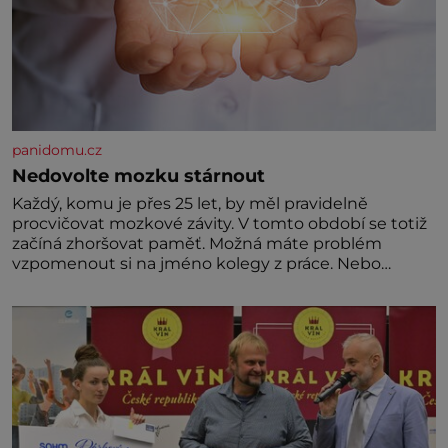
panidomu.cz
Nedovolte mozku stárnout
Každý, komu je přes 25 let, by měl pravidelně
procvičovat mozkové závity. V tomto období se totiž
začíná zhoršovat paměť. Možná máte problém
vzpomenout si na jméno kolegy z práce. Nebo
marně v paměti lovíte název knížky, kterou jste
nedávno přečetli. Je to opravdu tak, s věkem jako
kdyby se paměť rozhodla stávkovat. Cvičte