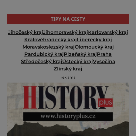
TIPY NA CESTY
Jihočeský kraj
Jihomoravský kraj
Karlovarský kraj
Královéhradecký kraj
Liberecký kraj
Moravskoslezský kraj
Olomoucký kraj
Pardubický kraj
Plzeňský kraj
Praha
Středočeský kraj
Ústecký kraj
Vysočina
Zlínský kraj
reklama