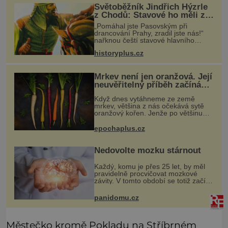
Světoběžník Jindřich Hýzrle
z Chodů: Stavové ho měli za
zrádce
„Pomáhal jste Pasovským při
drancování Prahy, zradil jste nás!“
nařknou čeští stavové hlavního
zbrojmistra zemské hotovosti.
historyplus.cz
Jindřich se však zastrašit nenechá.
Zachová chladnou hlavu a trestu
unikne.
Mrkev není jen oranžová. Její
neuvěřitelný příběh začíná
fialovou barvou
Když dnes vytáhneme ze země
mrkev, většina z nás očekává sytě
oranžový kořen. Jenže po většinu
své historie je mrkev všechno
možné, jen ne oranžová. Je fialová,
epochaplus.cz
žlutá, bílá, někdy dokonce téměř
černá.
Nedovolte mozku stárnout
Každý, komu je přes 25 let, by měl
pravidelně procvičovat mozkové
závity. V tomto období se totiž začíná
zhoršovat paměť. Možná máte
problém vzpomenout si na jméno
panidomu.cz
kolegy z práce. Nebo marně v
paměti
Městečko kromě Pokladu na Stříbrném