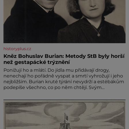
historyplus.cz
Kněz Bohuslav Burian: Metody StB byly horší
než gestapácké trýznění
Ponižují ho a mlátí. Do jídla mu přidávají drogy,
nenechají ho pořádně vyspat a smrtí vyhrožují i jeho
nejbližším. Burian kruté týrání nevydrží a estébákům
podepíše všechno, co po něm chtějí. Svým
podpisem jim potvrdí také to, že na něj během
výslechů nikdo nevyvíjel fyzický ani psychický nátlak.
Syn brněnského řezníka chce být knězem a