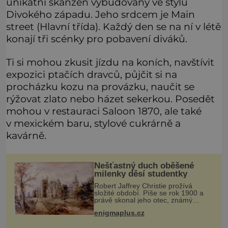
unikátní skanzen vybudovaný ve stylu
Divokého západu. Jeho srdcem je Main
street (Hlavní třída). Každý den se na ní v létě
konají tři scénky pro pobavení diváků.
Ti si mohou zkusit jízdu na koních, navštívit
expozici ptačích dravců, půjčit si na
procházku kozu na provázku, naučit se
rýžovat zlato nebo házet sekerkou. Posedět
mohou v restauraci Saloon 1870, ale také
v mexickém baru, stylové cukrárně a
kavárně.
Nešťastný duch oběšené
milenky děsí studentky
Robert Jaffrey Christie prožívá
složité období. Píše se rok 1900 a
právě skonal jeho otec, známý
továrník William Mellis Christie
enigmaplus.cz
(1829–1900). Smutná událost je ale
doprovázena ohromným dědictvím̷