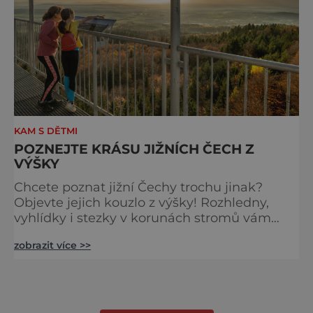
KAM S DĚTMI
POZNEJTE KRÁSU JIŽNÍCH ČECH Z
VÝŠKY
Chcete poznat jižní Čechy trochu jinak?
Objevte jejich kouzlo z výšky! Rozhledny,
vyhlídky i stezky v korunách stromů vám
nabídnou dechberoucí pohledy na řeky, lesy,
zobrazit více >>
města i Alpy v dálce. Ptačí pozorovatelna
Vrbenské rybníky Začněte třeba na Stezce
korunami stromů Lipno, kde se projdete ve
výšce 40 metrů s výhledy na šu