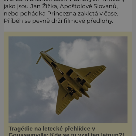
jako jsou Jan Žižka, Apoštolové Slovanů,
nebo pohádka Princezna zakletá v čase.
Příběh se pevně drží filmové předlohy.
Tragédie na letecké přehlídce v
Goussainville: Kde se tu vzal ten letoun?!