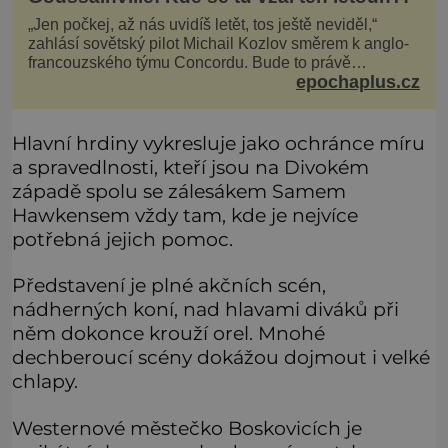
„Jen počkej, až nás uvidíš letět, tos ještě neviděl,“
zahlásí sovětský pilot Michail Kozlov směrem k anglo-
francouzského týmu Concordu. Bude to právě
epochaplus.cz
konkurenční boj, co bude stát za smrtí celé 6členné
posádky Tupoleva Tu-144, zničením několika domů,
usmrcením 8 lidí na zemi (z toho 3 dětí) a 60 váž
Hlavní hrdiny vykresluje jako ochránce míru
a spravedlnosti, kteří jsou na Divokém
západě spolu se zálesákem Samem
Hawkensem vždy tam, kde je nejvíce
potřebná jejich pomoc.
Představení je plné akčních scén,
nádherných koní, nad hlavami diváků při
něm dokonce krouží orel. Mnohé
dechberoucí scény dokážou dojmout i velké
chlapy.
Westernové městečko Boskovicích je