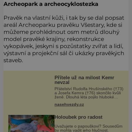
Archeopark a archeocyklostezka
Pravěk na vlastní kůži, i tak by se dal popsat
areál Archeoparku pravěku Všestary, kde si
můžeme prohlédnout osm metrů dlouhý
model pravěké krajiny, rekonstrukce
vykopávek, jeskyni s pozůstatky zvířat a lidí,
výstavní a projekční sál či ukázky pravěkých
staveb.
Přítele už na milost Kemr
nevzal
Přátelství Rudolfa Hrušínského (†73)
a Josefa Kemra (†76) skončilo kvůli
ženě. Dlouhá léta pojilo hluboké
přátelství kolegy z pražského
nasehvezdy.cz
Národního divadla – Josefa Kemra
(†72) a Rudolfa Hrušínského (†7
Holoubek pro radost
Uvažujete o papouškovi? Sousedům
by mohla vadit jeho hlučnost.