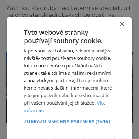
Zatímco Kladruby nad Labem se specializují
na chov starokladrubských běloušů, ve
Slatiňanech najdeme krásné vraníky
×
stejného plemene. V hipologickém muzeu v
Tyto webové stránky
zobrazit více >>
budově zámku se dozvíte více o chovu
používají soubory cookie.
těchto koní, jsou tu vystaveny významné
obrazy s koňskými motivy, sedla a postroje,
K personalizaci obsahu, reklam a analýze
některé exponáty připomínají využití koní ve
návštěvnosti používáme soubory cookie.
vojenství, dopravě, honech či dostizích.
Informace o vašem používání našich
[caption id="attachment_74515
stránek také sdílíme s našimi reklamními
a analytickými partnery, kteří je mohou
kombinovat s dalšími informacemi, které
jste jim poskytli nebo které shromáždili
při vašem používání jejich služeb.
Více
informací
ZOBRAZIT VŠECHNY PARTNERY
(1616)
→
KAM S DĚTMI
KDE PIVO VONÍ PO SLADU, JÍDLO PO