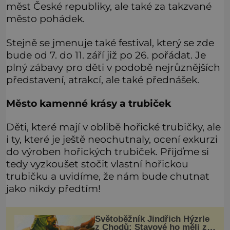
měst České republiky, ale také za takzvané
město pohádek.
Stejně se jmenuje také festival, který se zde
bude od 7. do 11. září již po 26. pořádat. Je
plný zábavy pro děti v podobě nejrůznějších
představení, atrakcí, ale také přednášek.
Město kamenné krásy a trubiček
Děti, které mají v oblibě hořické trubičky, ale
i ty, které je ještě neochutnaly, ocení exkurzi
do výroben hořických trubiček. Přijďme si
tedy vyzkoušet stočit vlastní hořickou
trubičku a uvidíme, že nám bude chutnat
jako nikdy předtím!
Světoběžník Jindřich Hýzrle
z Chodů: Stavové ho měli za