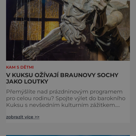
KAM S DĚTMI
V KUKSU OŽÍVAJÍ BRAUNOVY SOCHY
JAKO LOUTKY
Přemýšlíte nad prázdninovým programem
pro celou rodinu? Spojte výlet do barokního
Kuksu s nevšedním kulturním zážitkem.
Galerie loutek Kuks v historickém
zobrazit více >>
Comoedien-Hausu zve na stálou expozici
Braunova socha loutkou. Jde o unikátní
cyklus soch-loutek inspirovaných sochami