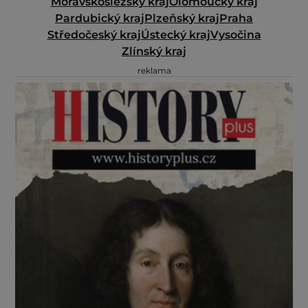
Moravskoslezský kraj
Olomoucký kraj
Pardubický kraj
Plzeňský kraj
Praha
Středočeský kraj
Ústecký kraj
Vysočina
Zlínský kraj
reklama