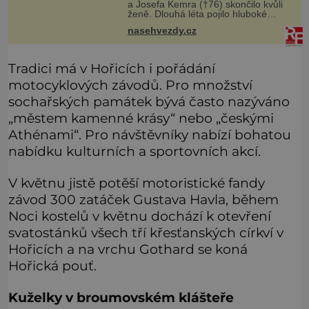
a Josefa Kemra (†76) skončilo kvůli
ženě. Dlouhá léta pojilo hluboké
přátelství kolegy z pražského
nasehvezdy.cz
Národního divadla – Josefa Kemra
(†72) a Rudolfa Hrušínského (†7
Tradici má v Hořicích i pořádání
motocyklových závodů. Pro množství
sochařských památek bývá často nazýváno
„městem kamenné krásy“ nebo „českými
Athénami“. Pro návštěvníky nabízí bohatou
nabídku kulturních a sportovních akcí.
V květnu jistě potěší motoristické fandy
závod 300 zatáček Gustava Havla, během
Noci kostelů v květnu dochází k otevření
svatostánků všech tří křesťanských církví v
Hořicích a na vrchu Gothard se koná
Hořická pouť.
Kuželky v broumovském klášteře