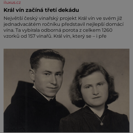
iluxus.cz
Král vín začíná třetí dekádu
Největší český vinařský projekt Král vín ve svém již
jednadvacátém ročníku představil nejlepší domácí
vína. Ta vybírala odborná porota z celkem 1260
vzorků od 157 vinařů. Král vín, který se – i pře