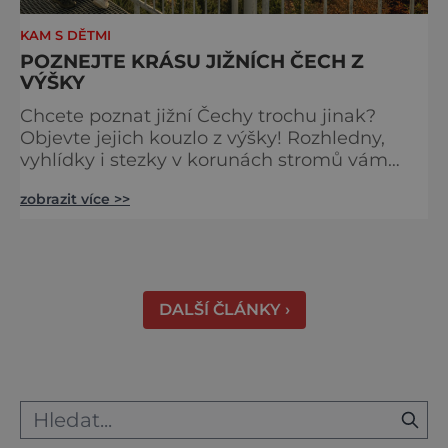
KAM S DĚTMI
POZNEJTE KRÁSU JIŽNÍCH ČECH Z
VÝŠKY
Chcete poznat jižní Čechy trochu jinak?
Objevte jejich kouzlo z výšky! Rozhledny,
vyhlídky i stezky v korunách stromů vám
nabídnou dechberoucí pohledy na řeky, lesy,
zobrazit více >>
města i Alpy v dálce. Ptačí pozorovatelna
Vrbenské rybníky Začněte třeba na Stezce
korunami stromů Lipno, kde se projdete ve
výšce 40 metrů s výhledy na šu
DALŠÍ ČLÁNKY ›