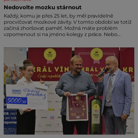
Nedovolte mozku stárnout
Každý, komu je přes 25 let, by měl pravidelně
procvičovat mozkové závity. V tomto období se totiž
začíná zhoršovat paměť. Možná máte problém
vzpomenout si na jméno kolegy z práce. Nebo
marně v paměti lovíte název knížky, kterou jste
nedávno přečetli. Je to opravdu tak, s věkem jako
kdyby se paměť rozhodla stávkovat. Cvičte