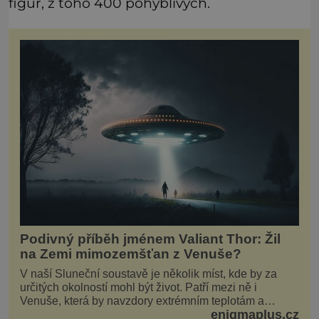
figur, z toho 400 pohyblivých.
Podivný příběh jménem Valiant Thor: Žil
na Zemi mimozemšťan z Venuše?
V naší Sluneční soustavě je několik míst, kde by za
určitých okolností mohl být život. Patří mezi ně i
Venuše, která by navzdory extrémním teplotám a
enigmaplus.cz
smrtícímu složení atmosféry teoreticky mohla ukrývat