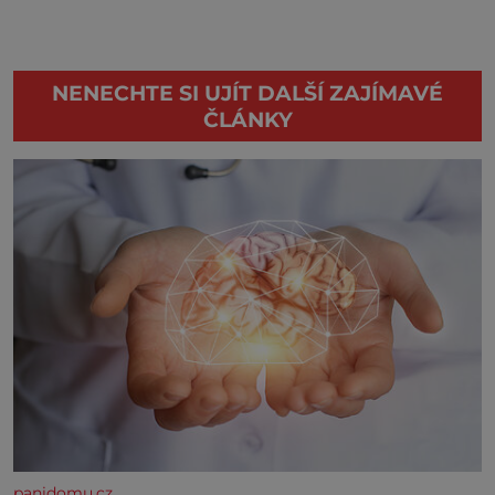
NENECHTE SI UJÍT DALŠÍ ZAJÍMAVÉ
ČLÁNKY
panidomu.cz