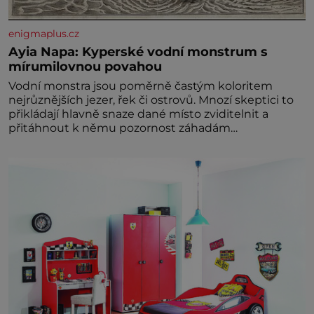
enigmaplus.cz
Ayia Napa: Kyperské vodní monstrum s
mírumilovnou povahou
Vodní monstra jsou poměrně častým koloritem
nejrůznějších jezer, řek či ostrovů. Mnozí skeptici to
přikládají hlavně snaze dané místo zviditelnit a
přitáhnout k němu pozornost záhadám
nakloněných turi