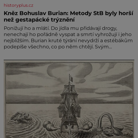
historyplus.cz
Kněz Bohuslav Burian: Metody StB byly horší
než gestapácké trýznění
Ponižují ho a mlátí. Do jídla mu přidávají drogy,
nenechají ho pořádně vyspat a smrtí vyhrožují i jeho
nejbližším. Burian kruté týrání nevydrží a estébákům
podepíše všechno, co po něm chtějí. Svým
podpisem jim potvrdí také to, že na něj během
výslechů nikdo nevyvíjel fyzický ani psychický nátlak.
Syn brněnského řezníka chce být knězem a