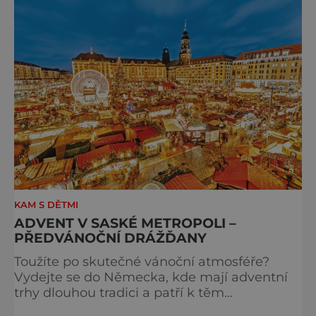
Matyáše Bernarda Brauna nejen z Kuksu.
Výstava Braunova socha loutkou představuje
padesát autorských loutek řezbáře a scénog
KAM S DĚTMI
ADVENT V SASKÉ METROPOLI –
PŘEDVÁNOČNÍ DRÁŽĎANY
Toužíte po skutečné vánoční atmosféře?
Vydejte se do Německa, kde mají adventní
trhy dlouhou tradici a patří k těm
nejpůvabnějším v Evropě. Ty nejbližší