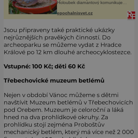
Holoubek diamantový komunikuje
téměř neslyšitelným pípáním, je
roztomilý a hodí se i pro chovatele
epochalnisvet.cz
začátečníky. Jedná se o nenároč
Jsou připraveny také praktické ukázky
nejrůznějších pravěkých činností. Do
archeoparku se můžeme vydat z Hradce
Králové po 12 km dlouhé archeocyklostezce.
Vstupné: 100 Kč; děti 60 Kč
Třebechovické muzeum betlémů
Nejen v období Vánoc můžeme s dětmi
navštívit Muzeum betlémů v Třebechovicích
pod Orebem. Muzeum je celoroční a láká
hned na dva prohlídkové okruhy. Za
prohlídku stojí zejména Proboštův
mechanický betlém, který má více než 2 000