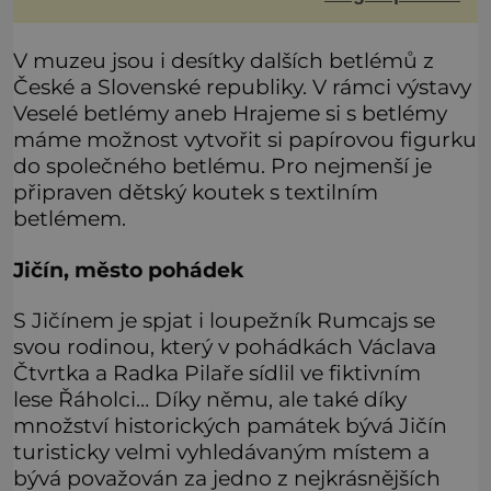
životní formy. Potvrzovat to má i podivný příběh muže
jménem Valiant Thor. Opravdu šlo o mimozem
V muzeu jsou i desítky dalších betlémů z
České a Slovenské republiky. V rámci výstavy
Veselé betlémy aneb Hrajeme si s betlémy
máme možnost vytvořit si papírovou figurku
do společného betlému. Pro nejmenší je
připraven dětský koutek s textilním
betlémem.
Jičín, město pohádek
S Jičínem je spjat i loupežník Rumcajs se
svou rodinou, který v pohádkách Václava
Čtvrtka a Radka Pilaře sídlil ve fiktivním
lese Řáholci… Díky němu, ale také díky
množství historických památek bývá Jičín
turisticky velmi vyhledávaným místem a
bývá považován za jedno z nejkrásnějších