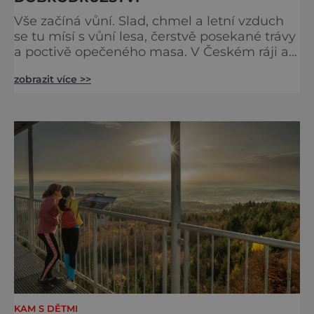
Vše začíná vůní. Slad, chmel a letní vzduch
se tu mísí s vůní lesa, čerstvě posekané trávy
a poctivě opečeného masa. V Českém ráji a
na Liberecku se léto nepočítá na dny, ale na
zobrazit více >>
doušky – a ty tady tečou proudem. Není to
jen výlet, je to oslava chutí, tradice a
poctivého řemesla, kterou ocení každý, kdo
ví, že k dokonalému dni patří nejen výhled,
ale i výčep. Měšťanský pivovar Turnov přesně
ví,
KAM S DĚTMI