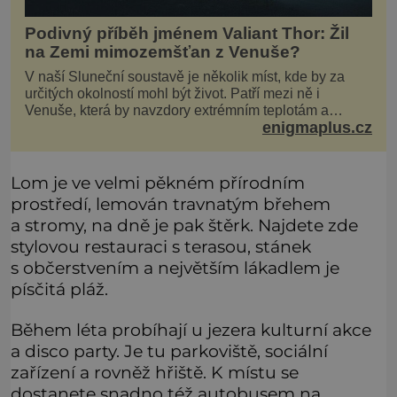
Podivný příběh jménem Valiant Thor: Žil
na Zemi mimozemšťan z Venuše?
V naší Sluneční soustavě je několik míst, kde by za
určitých okolností mohl být život. Patří mezi ně i
Venuše, která by navzdory extrémním teplotám a
enigmaplus.cz
smrtícímu složení atmosféry teoreticky mohla ukrývat
životní formy. Potvrzovat to má i podivný příběh muže
jménem Valiant Thor. Opravdu šlo o mimozem
Lom je ve velmi pěkném přírodním
prostředí, lemován travnatým břehem
a stromy, na dně je pak štěrk. Najdete zde
stylovou restauraci s terasou, stánek
s občerstvením a největším lákadlem je
písčitá pláž.
Během léta probíhají u jezera kulturní akce
a disco party. Je tu parkoviště, sociální
zařízení a rovněž hřiště. K místu se
dostanete snadno též autobusem na