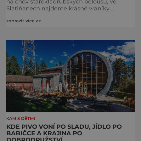
na chov starokladrubských běloušů, ve
Slatiňanech najdeme krásné vraníky
stejného plemene. V hipologickém muzeu v
zobrazit více >>
budově zámku se dozvíte více o chovu
těchto koní, jsou tu vystaveny významné
obrazy s koňskými motivy, sedla a postroje,
některé exponáty připomínají využití koní ve
vojenství, dopravě, honech či dostizích.
[caption id="attachment_74515
KAM S DĚTMI
KDE PIVO VONÍ PO SLADU, JÍDLO PO
BABIČCE A KRAJINA PO
DOBRODRUŽSTVÍ