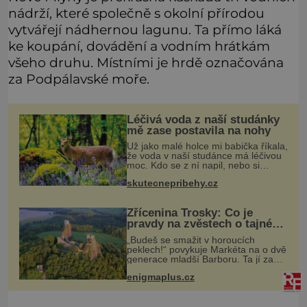
nádrží, které společně s okolní přírodou
vytvářejí nádhernou lagunu. Ta přímo láká
ke koupání, dovádění a vodním hrátkám
všeho druhu. Místními je hrdě označována
za Podpálavské moře.
Léčivá voda z naší studánky
mě zase postavila na nohy
Už jako malé holce mi babička říkala,
že voda v naší studánce má léčivou
moc. Kdo se z ní napil, nebo si
natrhal bylinky kolem, tomu se
skutecnepribehy.cz
ulevilo. Ráda vzpomínám na své
dětství a na studánku, která se u
Zřícenina Trosky: Co je
pravdy na zvěstech o tajné
chodbě?
„Budeš se smažit v horoucích
peklech!“ povykuje Markéta na o dvě
generace mladší Barboru. Ta jí za
chvíli slovní palbu opětuje. První je
enigmaplus.cz
zarytá katolička, druhá přesvědčená
kališnice. A každá z nich s