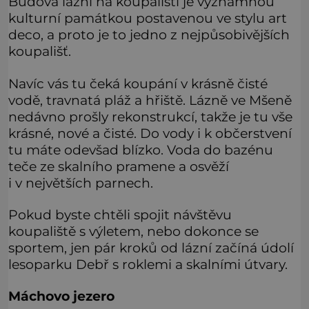
Budova lázní na koupališti je významnou
kulturní památkou postavenou ve stylu art
deco, a proto je to jedno z nejpůsobivějších
koupališť.
Navíc vás tu čeká koupání v krásně čisté
vodě, travnatá pláž a hřiště. Lázně ve Mšeně
nedávno prošly rekonstrukcí, takže je tu vše
krásné, nové a čisté. Do vody i k občerstvení
tu máte odevšad blízko. Voda do bazénu
teče ze skalního pramene a osvěží
i v největších parnech.
Pokud byste chtěli spojit návštěvu
koupaliště s výletem, nebo dokonce se
sportem, jen pár kroků od lázní začíná údolí
lesoparku Debř s roklemi a skalními útvary.
Máchovo jezero