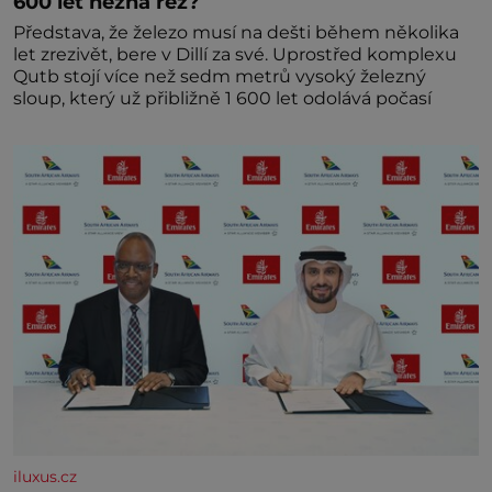
600 let nezná rez?
Představa, že železo musí na dešti během několika
let zrezivět, bere v Dillí za své. Uprostřed komplexu
Qutb stojí více než sedm metrů vysoký železný
sloup, který už přibližně 1 600 let odolává počasí
iluxus.cz