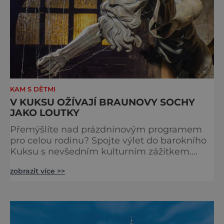
KAM S DĚTMI
V KUKSU OŽÍVAJÍ BRAUNOVY SOCHY
JAKO LOUTKY
Přemýšlíte nad prázdninovým programem
pro celou rodinu? Spojte výlet do barokního
Kuksu s nevšedním kulturním zážitkem.
Galerie loutek Kuks v historickém
zobrazit více >>
Comoedien-Hausu zve na stálou expozici
Braunova socha loutkou. Jde o unikátní
cyklus soch-loutek inspirovaných sochami
Matyáše Bernarda Brauna nejen z Kuksu.
Výstava Braunova socha loutkou představuje