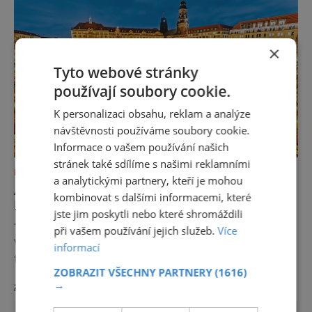
padesát autorských loutek řezbáře a scénog
×
Tyto webové stránky
používají soubory cookie.
K personalizaci obsahu, reklam a analýze
návštěvnosti používáme soubory cookie.
Informace o vašem používání našich
stránek také sdílíme s našimi reklamními
KAM S DĚTMI
a analytickými partnery, kteří je mohou
ADVENT V SASKÉ METROPOLI –
kombinovat s dalšími informacemi, které
PŘEDVÁNOČNÍ DRÁŽĎANY
jste jim poskytli nebo které shromáždili
Toužíte po skutečné vánoční atmosféře?
při vašem používání jejich služeb.
Více
Vydejte se do Německa, kde mají adventní
informací
trhy dlouhou tradici a patří k těm
ZOBRAZIT VŠECHNY PARTNERY
(1616)
nejpůvabnějším v Evropě. Ty nejbližší
→
zobrazit více >>
českým hranicím najdete v Drážďanech –
začínají 26. 11. 2025 a potrvají do 24. 12. 2025.