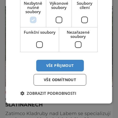
A stojí za to je zažít na vlastní kůži.
Nezbytně
Výkonové
Soubory
nutné
soubory
cílení
S norimberským Christkindlesmarktem se
soubory
drážďanské vánoční trhy každoročně
přetahují o pozici nejnavštěvovanějších t
Funkční soubory
Nezařazené
soubory
VŠE PŘIJMOUT
VŠE ODMÍTNOUT
KAM S DĚTMI
ZOBRAZIT PODROBNOSTI
OBJEVTE MALINKÝ HRÁDEK VE
SLATIŇANECH
Zatímco Kladruby nad Labem se specializují