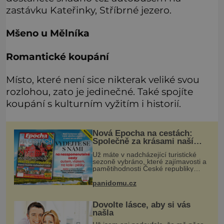
zastávku Kateřinky, Stříbrné jezero.
Mšeno u Mělníka
Romantické koupání
Místo, které není sice nikterak veliké svou
rozlohou, zato je jedinečné. Také spojíte
koupání s kulturním vyžitím i historií.
Nová Epocha na cestách:
Společně za krásami naší
vlasti
Už máte v nadcházející turistické
sezoně vybráno, které zajímavosti a
pamětihodnosti České republiky
navštívíte? V prodeji je právě nové
číslo Epochy na cestách, které vám
panidomu.cz
při rozhodování určitě pomůž
Dovolte lásce, aby si vás
našla