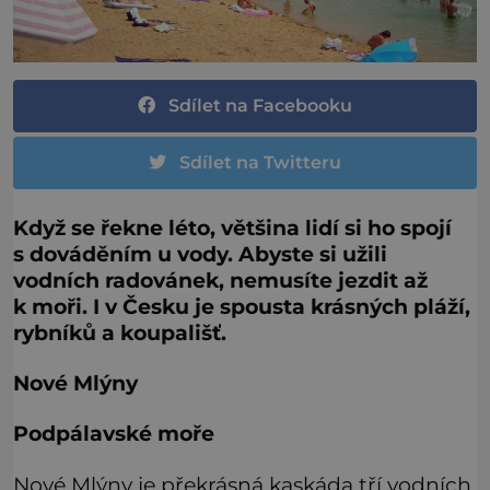
Sdílet na Facebooku
Sdílet na Twitteru
Když se řekne léto, většina lidí si ho spojí
s dováděním u vody. Abyste si užili
vodních radovánek, nemusíte jezdit až
k moři. I v Česku je spousta krásných pláží,
rybníků a koupališť.
Nové Mlýny
Podpálavské moře
Nové Mlýny je překrásná kaskáda tří vodních