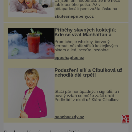
Už jsem ani nedoufala, že mě něco
tak krásného potká. Až v
pětapadesáti jsem zažila lásku na
první pohled. Poprvé jsem se
skutecnepribehy.cz
vdávala, když mi bylo dvacet. Oba
jsme byli mladí a byl to tak říkajíc
sňatek
Příběhy slavných koktejlů:
Kde se vzal Manhattan a
Bloody Mary?
Promíchejte whiskey, červený
vermut, několik střiků koktejlových
bitters a led, sceďte, ozdobte
koktejlovou třešinkou a tadá…
epochaplus.cz
Manhattan je tu! A pokud to má být
skutečně on, dejte si pozor, ať místo
Podezření sílí a Cibulková už
nehodlá dál trpět!
Stačí pár nenápadných signálů, a i
pevný vztah se může začít drolit.
Podle lidí z okolí už Klára Cibulková
(51) ze seriálu Polabí nechce dál
přehlížet náznaky, které ji zraňují víc,
než je ochotna si
nasehvezdy.cz