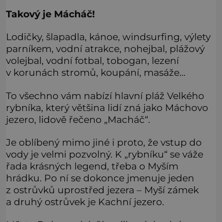
Takový je Mácháč!
Lodičky, šlapadla, kánoe, windsurfing, výlety
parníkem, vodní atrakce, nohejbal, plážový
volejbal, vodní fotbal, tobogan, lezení
v korunách stromů, koupání, masáže…
To všechno vám nabízí hlavní pláž Velkého
rybníka, který většina lidí zná jako Máchovo
jezero, lidově řečeno „Macháč“.
Je oblíbený mimo jiné i proto, že vstup do
vody je velmi pozvolný. K „rybníku“ se váže
řada krásných legend, třeba o Myším
hrádku. Po ní se dokonce jmenuje jeden
z ostrůvků uprostřed jezera – Myší zámek
a druhý ostrůvek je Kachní jezero.