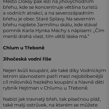
Město Doksy pak leží na jihovýchodním
břehu, kde se koncentruje většina turistů
a vodních atrakcí, a na severozápadním
břehu je obec Staré Splavy. Na severním
břehu najdete Jarmilinu skálu, kde stával
pomník Karla Hynka Máchy s nápisem: „Čím
menší drahá vlast, tím větší láska má.“
Chlum u Třeboně
Jihočeská vodní říše
Nejen kvůli koupání, ale také díky Vodnickým
letním slavnostem patří mezi nejoblíbenější
cíl milovníků hezkého koupání a hlavně dětí
rybník Hejtman v Chlumu u Třeboně.
Nabízí jak travnatý břeh, tak písečnou pláž,
také malý ostrůvek, na kterém se můžete