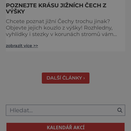
POZNEJTE KRÁSU JIŽNÍCH ČECH Z
VÝŠKY
Chcete poznat jižní Čechy trochu jinak?
Objevte jejich kouzlo z výšky! Rozhledny,
vyhlídky i stezky v korunách stromů vám
nabídnou dechberoucí pohledy na řeky, lesy,
zobrazit více >>
města i Alpy v dálce. Ptačí pozorovatelna
Vrbenské rybníky Začněte třeba na Stezce
korunami stromů Lipno, kde se projdete ve
výšce 40 metrů s výhledy na šu
DALŠÍ ČLÁNKY ›
KALENDÁŘ AKCÍ