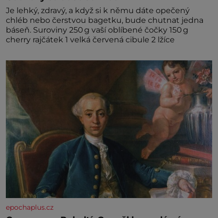
Je lehký, zdravý, a když si k němu dáte opečený
chléb nebo čerstvou bagetku, bude chutnat jedna
báseň. Suroviny 250 g vaší oblíbené čočky 150 g
cherry rajčátek 1 velká červená cibule 2 lžíce
epochaplus.cz