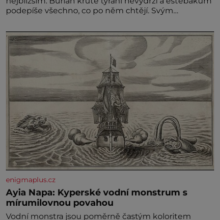
nejbližším. Burian kruté týrání nevydrží a estébákům
podepíše všechno, co po něm chtějí. Svým
podpisem jim potvrdí také to, že na něj během
výslechů nikdo nevyvíjel fyzický ani psychický nátlak.
Syn brněnského řezníka chce být knězem a
enigmaplus.cz
Ayia Napa: Kyperské vodní monstrum s
mírumilovnou povahou
Vodní monstra jsou poměrně častým koloritem