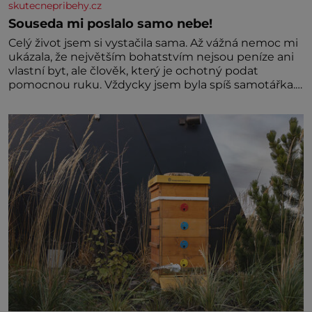
skutecnepribehy.cz
Souseda mi poslalo samo nebe!
Celý život jsem si vystačila sama. Až vážná nemoc mi
ukázala, že největším bohatstvím nejsou peníze ani
vlastní byt, ale člověk, který je ochotný podat
pomocnou ruku. Vždycky jsem byla spíš samotářka.
Nepotřebovala jsem kolem sebe partu kamarádek
ani partnera. Stačily mi knihy, práce a hlavně klid.
Hned po studiích jsem odešla z rodného města,