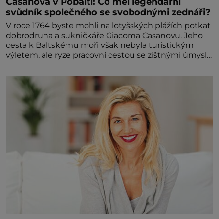
Casanova v Pobaltí: Co měl legendární
svůdník společného se svobodnými zednáři?
V roce 1764 byste mohli na lotyšských plážích potkat
dobrodruha a sukničkáře Giacoma Casanovu. Jeho
cesta k Baltskému moři však nebyla turistickým
výletem, ale ryze pracovní cestou se zištnými úmysly.
Jaký cíl Casanova sledoval, když se například
procházel uličkami lotyšské Rigy? Casanova v Pobaltí
kontaktoval tamní zednářské lóže. Nebyl v této
oblasti žádným nováčkem, protože do zednářské