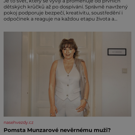
Je to svět, který se vyvíjí a proměňuje od prvních
dětských krůčků až po dospívání. Správně navržený
pokoj podporuje bezpečí, kreativitu, soustředění i
odpočinek a reaguje na každou etapu života a
specifické potřeby dítěte. Pro nejmenší je klíčová
jednoduchost, měkkost a bezpečí, proto by pokoj
miminka měl působit především klidně a útulně.
Předškolní věk je
nasehvezdy.cz
Pomsta Munzarové nevěrnému muži?