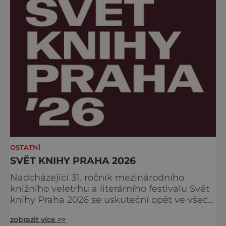
jemné krémov
OSTATNÍ
SVĚT KNIHY PRAHA 2026
Nadcházející 31. ročník mezinárodního
knižního veletrhu a literárního festivalu Svět
knihy Praha 2026 se uskuteční opět ve všech
nově zrekonstruovaných Křižíkových
zobrazit více >>
pavilonech a v pavilonu na Bruselské cestě.