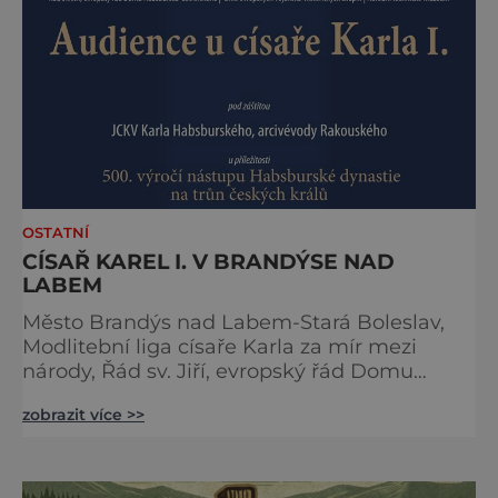
spojena s kouzly a nadpřirozenem? Turistika
na koštěti Když temnou noc
OSTATNÍ
CÍSAŘ KAREL I. V BRANDÝSE NAD
LABEM
Město Brandýs nad Labem-Stará Boleslav,
Modlitební liga císaře Karla za mír mezi
národy, Řád sv. Jiří, evropský řád Domu
habsbursko-lotrinského, Unie evropských
zobrazit více >>
vojensko-historických skupin a Národní
technické muzeum Vás zvou na 24. ročník
tradiční Audience u císaře Karla I. Audience
proběhne v sobotu 16. května v Brandýs nad