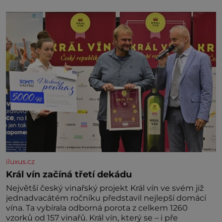
marně v paměti lovíte název knížky, kterou jste
nedávno přečetli. Je to opravdu tak, s věkem jako
kdyby se paměť rozhodla stávkovat. Cvičte
iluxus.cz
Král vín začíná třetí dekádu
Největší český vinařský projekt Král vín ve svém již
jednadvacátém ročníku představil nejlepší domácí
vína. Ta vybírala odborná porota z celkem 1260
vzorků od 157 vinařů. Král vín, který se – i pře