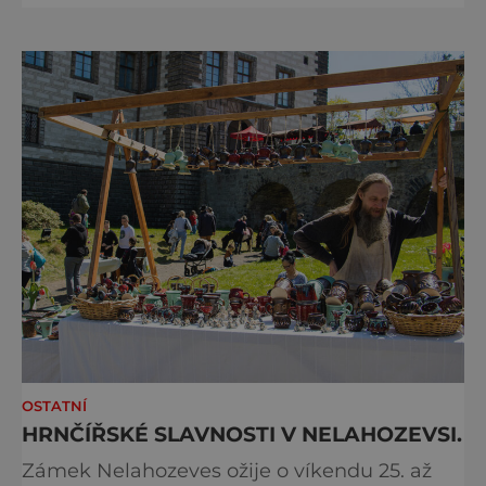
Programová část proběhne v areálu
Výstaviště, včetně exteriérových sálů
pojmenovaných po klasických českých
autorech a autorkách. Dramaturgie festivalu
v roce 2026 se zaměří na dvě hlavní tém
OSTATNÍ
HRNČÍŘSKÉ SLAVNOSTI V NELAHOZEVSI.
Zámek Nelahozeves ožije o víkendu 25. až