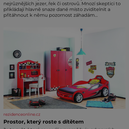
nejrůznějších jezer, řek či ostrovů. Mnozí skeptici to
přikládají hlavně snaze dané místo zviditelnit a
přitáhnout k němu pozornost záhadám
nakloněných turi
rezidenceonline.cz
Prostor, který roste s dítětem