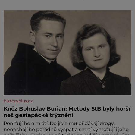
historyplus.cz
Kněz Bohuslav Burian: Metody StB byly horší
než gestapácké trýznění
Ponižují ho a mlátí. Do jídla mu přidávají drogy,
nenechají ho pořádně vyspat a smrtí vyhrožují i jeho