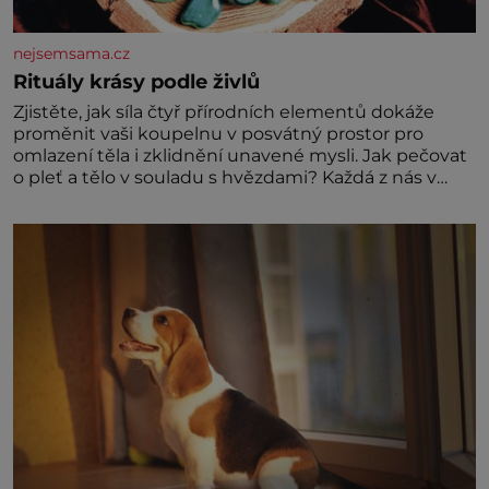
nejsemsama.cz
Rituály krásy podle živlů
Zjistěte, jak síla čtyř přírodních elementů dokáže
proměnit vaši koupelnu v posvátný prostor pro
omlazení těla i zklidnění unavené mysli. Jak pečovat
o pleť a tělo v souladu s hvězdami? Každá z nás v
sobě nese otisk vesmíru, který se projevuje nejen v
naší povaze, ale i v potřebách naší pokožky. Ohnivá
znamení Ženy narozené ve znamení Berana, Lva a
Střelce v sobě nesou žár, odvahu a neutuchající elán.
Vaše