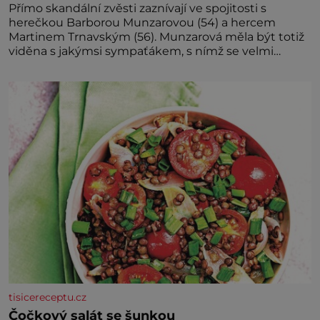
Přímo skandální zvěsti zaznívají ve spojitosti s
herečkou Barborou Munzarovou (54) a hercem
Martinem Trnavským (56). Munzarová měla být totiž
viděna s jakýmsi sympaťákem, s nímž se velmi
družně, až d
tisicereceptu.cz
Čočkový salát se šunkou