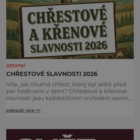
Labem-Staré Boleslavi. Akci již tradičně
zahájíme přivítáním historick
OSTATNÍ
CHŘESTOVÉ SLAVNOSTI 2026
Víte, jak chutná chřest, který byl ještě před
pár hodinami v zemi? Chřestové a křenové
slavnosti jsou každoročním vrcholem sezóny,
kdy se brány farmy otevírají veřejnosti, aby
zobrazit více >>
společně oslavily „bílé a zelené zlato“
českých polí. Na co se můžete těšit?
Gastronomické nebe: Špičkoví kuchaři vám
v polní kuchyni předvedou, že chřest zdaleka
není jen o holandské omáčce. Ochutnáte