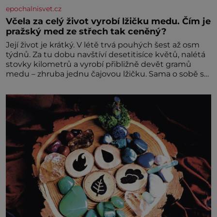
epochalnisvet.cz
Včela za celý život vyrobí lžičku medu. Čím je
pražský med ze střech tak ceněný?
Její život je krátký. V létě trvá pouhých šest až osm
týdnů. Za tu dobu navštíví desetitisíce květů, nalétá
stovky kilometrů a vyrobí přibližně devět gramů
medu – zhruba jednu čajovou lžičku. Sama o sobě se
může zdát bezvýznamná. Teprve když se spojí s
dalšími desítkami tisíc příslušnic svého včelstva,
vznikne jeden z nejdokonalejších organismů