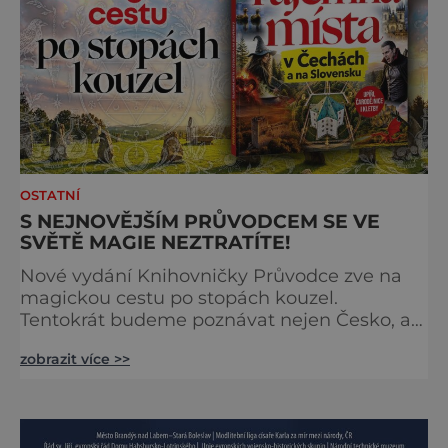
OSTATNÍ
S NEJNOVĚJŠÍM PRŮVODCEM SE VE
SVĚTĚ MAGIE NEZTRATÍTE!
Nové vydání Knihovničky Průvodce zve na
magickou cestu po stopách kouzel.
Tentokrát budeme poznávat nejen Česko, ale
zavítáme i k sousedům na Slovensko. O tom,
zobrazit více >>
že obě země jsou okouzlující, není pochyb,
brzy ale zjistíte, že čáry jsou v nich
zakořeněny hlouběji, než by se na první
pohled mohlo zdát. Která místa jsou tedy