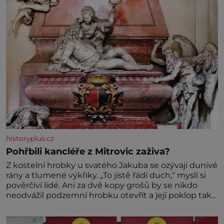
historyplus.cz
Pohřbili kancléře z Mitrovic zaživa?
Z kostelní hrobky u svatého Jakuba se ozývají dunivé
rány a tlumené výkřiky. „To jistě řádí duch,“ myslí si
pověrčiví lidé. Ani za dvě kopy grošů by se nikdo
neodvážil podzemní hrobku otevřít a její poklop tak
raději jen skrápí svěcenou vodou. Za několik dní
divné burácení skutečně ustane. Když o mnoho let