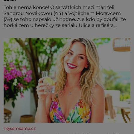
Tohle nemá konce! O šarvátkách mezi manželi
Sandrou Novákovou (44) a Vojtěchem Moravcem
(39) se toho napsalo už hodně. Ale kdo by doufal, že
horká zem u herečky ze seriálu Ulice a režiséra
vychladne,
nejsemsama.cz