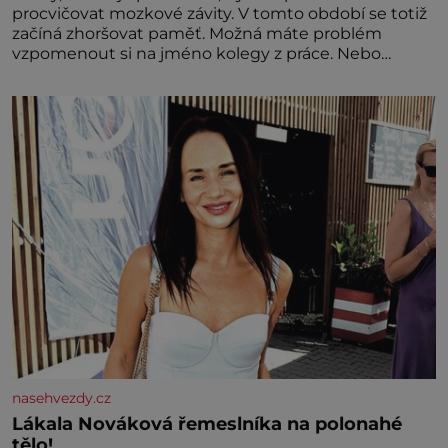
procvičovat mozkové závity. V tomto období se totiž
začíná zhoršovat paměť. Možná máte problém
vzpomenout si na jméno kolegy z práce. Nebo
marně v paměti lovíte název knížky, kterou jste
nedávno přečetli. Je to opravdu tak, s věkem jako
kdyby se paměť rozhodla stávkovat. Cvičte
nasehvezdy.cz
Lákala Nováková řemeslníka na polonahé
tělo!