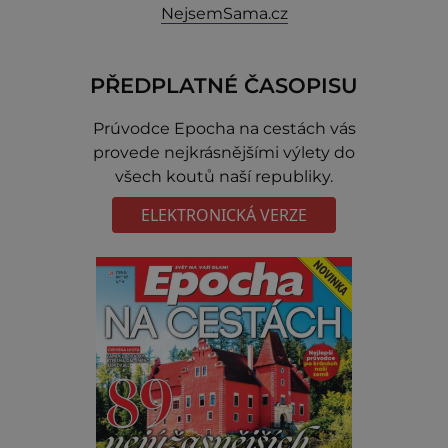
NejsemSama.cz
PŘEDPLATNÉ ČASOPISU
Prúvodce Epocha na cestách vás
provede nejkrásnějšími výlety do
všech koutů naší republiky.
ELEKTRONICKÁ VERZE