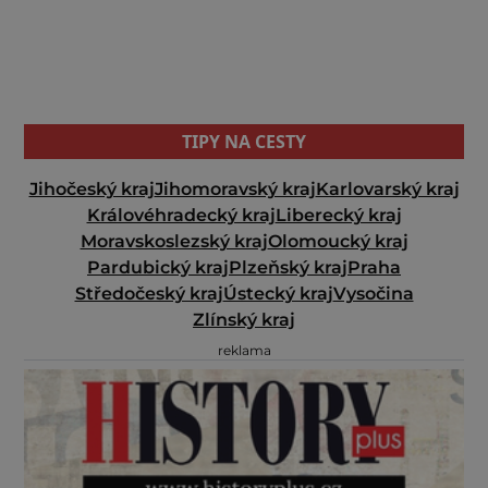
TIPY NA CESTY
Jihočeský kraj
Jihomoravský kraj
Karlovarský kraj
Královéhradecký kraj
Liberecký kraj
Moravskoslezský kraj
Olomoucký kraj
Pardubický kraj
Plzeňský kraj
Praha
Středočeský kraj
Ústecký kraj
Vysočina
Zlínský kraj
reklama