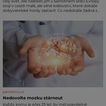
celý svět. Ale naštěstí jim v samotném srdci Evropy
stojí v cestě malé, ale silné království, které dokáže
dobyvatelské hordy zastavit. Co nedokáže žádná z
asijských říší, co nedokážou Němci – to dokáže český
král. Nebo že by ne? Mongolové od roku 1223
postupují podél Kaspického a Azovského moře,
panidomu.cz
Nedovolte mozku stárnout
Každý, komu je přes 25 let, by měl pravidelně