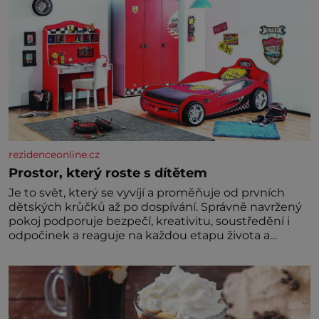
rezidenceonline.cz
Prostor, který roste s dítětem
Je to svět, který se vyvíjí a proměňuje od prvních
dětských krůčků až po dospívání. Správně navržený
pokoj podporuje bezpečí, kreativitu, soustředění i
odpočinek a reaguje na každou etapu života a
specifické potřeby dítěte. Pro nejmenší je klíčová
jednoduchost, měkkost a bezpečí, proto by pokoj
miminka měl působit především klidně a útulně.
Předškolní věk je