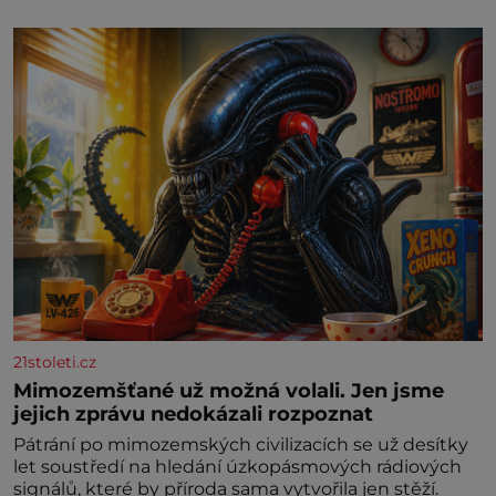
21stoleti.cz
Mimozemšťané už možná volali. Jen jsme
jejich zprávu nedokázali rozpoznat
Pátrání po mimozemských civilizacích se už desítky
let soustředí na hledání úzkopásmových rádiových
signálů, které by příroda sama vytvořila jen stěží.