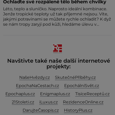
Ochlaďte své rozpálené tělo během chvilky
Léto, teplo a sluníčko. Naprosto ideální kombinace.
Jenže tropické teploty už tak příjemné nejsou. Víte,
jakými potravinami se můžete rychle ochladit? K dyž
se nám tropy zaryjí pod kůži, hledáme úlevu v
bazénu nebo pomocí klimatizace. Jenže ne vždycky
můžeme být v jejich blízkosti. Nemusíte však zoufat.
Pokud budete mít promyšlený jídelníček, žadné
pařáky si na vás
Navštivte také naše další internetové
projekty:
NašeHvězdy.cz
SkutečnéPříběhy.cz
EpochaNaCestach.cz
EpochálníSvět.cz
Epochaplus.cz
Enigmaplus.cz
TisíceReceptů.cz
21Stoleti.cz
iLuxus.cz
RezidenceOnline.cz
DarujteČasopis.cz
HistoryPlus.cz