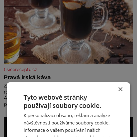
tisicereceptu.cz
Pravá irská káva
Za jejího tvůrce je považován Joe Sharidan, když v
×
roce 1943 u letiště irského města Foynes obsluhoval
Tyto webové stránky
Američany, kteří kvůli špatnému počasí nemohli
používají soubory cookie.
pokračovat v cestě. Povzbudil je tehdy kávou,
K personalizaci obsahu, reklam a analýze
návštěvnosti používáme soubory cookie.
Informace o vašem používání našich