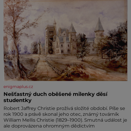
enigmaplus.cz
Nešťastný duch oběšené milenky děsí
studentky
Robert Jaffrey Christie prožívá složité období. Píše se
rok 1900 a právě skonal jeho otec, známý továrník
William Mellis Christie (1829–1900). Smutná událost je
ale doprovázena ohromným dědictvím