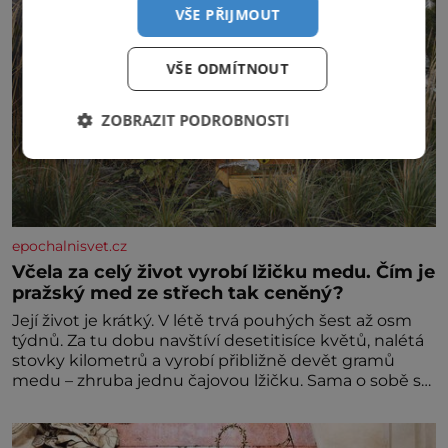
VŠE PŘIJMOUT
VŠE ODMÍTNOUT
ZOBRAZIT PODROBNOSTI
epochalnisvet.cz
Včela za celý život vyrobí lžičku medu. Čím je
pražský med ze střech tak ceněný?
Její život je krátký. V létě trvá pouhých šest až osm
týdnů. Za tu dobu navštíví desetitisíce květů, nalétá
stovky kilometrů a vyrobí přibližně devět gramů
medu – zhruba jednu čajovou lžičku. Sama o sobě se
může zdát bezvýznamná. Teprve když se spojí s
dalšími desítkami tisíc příslušnic svého včelstva,
vznikne jeden z nejdokonalejších organismů