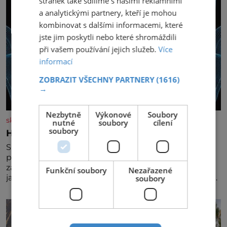
stránek také sdílíme s našimi reklamními
a analytickými partnery, kteří je mohou
kombinovat s dalšími informacemi, které
jste jim poskytli nebo které shromáždili
při vašem používání jejich služeb.
Více
informací
ZOBRAZIT VŠECHNY PARTNERY
(1616)
→
Nezbytně
Výkonové
Soubory
skutecnepribehy.cz
nutné
soubory
cílení
soubory
Hlas mě varuje před nebezpečím
S manželem máme dvě děti a dokonce jsme už
prarodiči. Mohla bych žít normálně, nebýt jedné
zásadní změny, která mi nabourala mysl. Živím se
Funkční soubory
Nezařazené
jako mzdová účetní a konec měsíce je pro mě vždy
soubory
velice psychicky náročným obdobím. Od té chvíle, co
máme vnoučata, mi dcera čím dál častěji volá o
pomoc, co se hlídání týče. Dalo by se