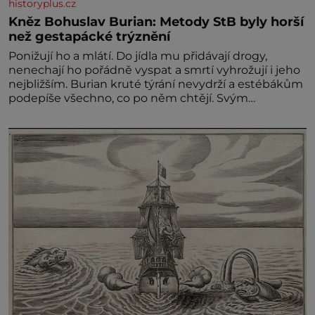
historyplus.cz
Kněz Bohuslav Burian: Metody StB byly horší
než gestapácké trýznění
Ponižují ho a mlátí. Do jídla mu přidávají drogy,
nenechají ho pořádně vyspat a smrtí vyhrožují i jeho
nejbližším. Burian kruté týrání nevydrží a estébákům
podepíše všechno, co po něm chtějí. Svým
podpisem jim potvrdí také to, že na něj během
výslechů nikdo nevyvíjel fyzický ani psychický nátlak.
Syn brněnského řezníka chce být knězem a