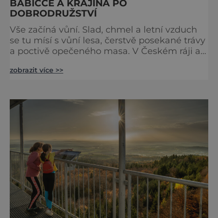
BABIČCE A KRAJINA PO
DOBRODRUŽSTVÍ
Vše začíná vůní. Slad, chmel a letní vzduch
se tu mísí s vůní lesa, čerstvě posekané trávy
a poctivě opečeného masa. V Českém ráji a
na Liberecku se léto nepočítá na dny, ale na
zobrazit více >>
doušky – a ty tady tečou proudem. Není to
jen výlet, je to oslava chutí, tradice a
poctivého řemesla, kterou ocení každý, kdo
ví, že k dokonalému dni patří nejen výhled,
ale i výčep. Měšťanský pivovar Turnov přesně
ví,