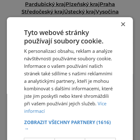
Pardubický kraj
Plzeňský kraj
Praha
Středočeský kraj
Ústecký kraj
Vysočina
Zlínský kraj
×
reklama
Tyto webové stránky
používají soubory cookie.
K personalizaci obsahu, reklam a analýze
návštěvnosti používáme soubory cookie.
Informace o vašem používání našich
stránek také sdílíme s našimi reklamními
a analytickými partnery, kteří je mohou
kombinovat s dalšími informacemi, které
jste jim poskytli nebo které shromáždili
při vašem používání jejich služeb.
Více
informací
ZOBRAZIT VŠECHNY PARTNERY
(1616)
→