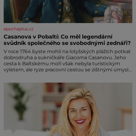
epochaplus.cz
Casanova v Pobaltí: Co měl legendární
svůdník společného se svobodnými zednáři?
V roce 1764 byste mohli na lotyšských plážích potkat
dobrodruha a sukničkáře Giacoma Casanovu. Jeho
cesta k Baltskému moři však nebyla turistickým
výletem, ale ryze pracovní cestou se zištnými úmysly.
Jaký cíl Casanova sledoval, když se například
procházel uličkami lotyšské Rigy? Casanova v Pobaltí
kontaktoval tamní zednářské lóže. Nebyl v této
oblasti žádným nováčkem, protože do zednářské