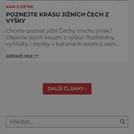
KAM S DĚTMI
POZNEJTE KRÁSU JIŽNÍCH ČECH Z
VÝŠKY
Chcete poznat jižní Čechy trochu jinak?
Objevte jejich kouzlo z výšky! Rozhledny,
vyhlídky i stezky v korunách stromů vám
nabídnou dechberoucí pohledy na řeky, lesy,
zobrazit více >>
města i Alpy v dálce. Ptačí pozorovatelna
Vrbenské rybníky Začněte třeba na Stezce
korunami stromů Lipno, kde se projdete ve
výšce 40 metrů s výhledy na šu
DALŠÍ ČLÁNKY ›