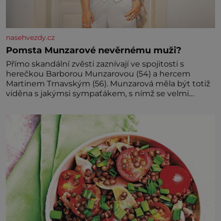
nasehvezdy.cz
Pomsta Munzarové nevěrnému muži?
Přímo skandální zvěsti zaznívají ve spojitosti s
herečkou Barborou Munzarovou (54) a hercem
Martinem Trnavským (56). Munzarová měla být totiž
viděna s jakýmsi sympaťákem, s nímž se velmi
družně, až d