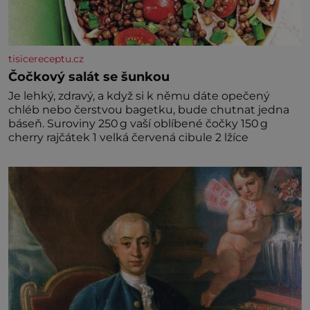
tisicereceptu.cz
Čočkový salát se šunkou
Je lehký, zdravý, a když si k němu dáte opečený
chléb nebo čerstvou bagetku, bude chutnat jedna
báseň. Suroviny 250 g vaší oblíbené čočky 150 g
cherry rajčátek 1 velká červená cibule 2 lžíce