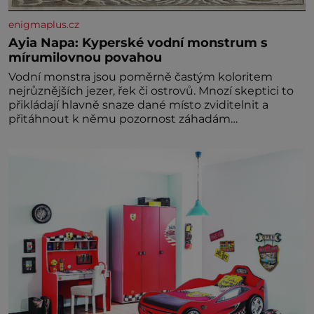
enigmaplus.cz
Ayia Napa: Kyperské vodní monstrum s
mírumilovnou povahou
Vodní monstra jsou poměrně častým koloritem
nejrůznějších jezer, řek či ostrovů. Mnozí skeptici to
přikládají hlavně snaze dané místo zviditelnit a
přitáhnout k němu pozornost záhadám
nakloněných turi