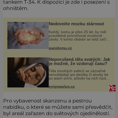
tankem T-34. K dispozici je zde i posezení s
ohništěm.
Nedovolte mozku stárnout
Každý, komu je přes 25 let, by měl
pravidelně procvičovat mozkové
závity. V tomto období se totiž začíná
zhoršovat paměť. Možná máte
problém vzpomenout si na jméno
panidomu.cz
kolegy z práce. Nebo marně v
paměti
Neporušená těla svatých: Jak
je možné, že vzdorují času?
Těla mnohých světců se zázračně
nerozkládají ani desítky či stovky let
po jejich smrti, ačkoliv na nich často
nebylo provedeno balzamování či
jiné pokusy o konzervaci.
enigmaplus.cz
Neporušené ostatky bývají považo
Pro vybavenost skanzenu a pestrou
nabídku, o které se můžete sami přesvědčit,
byl areál zařazen do světových ojedinělostí.