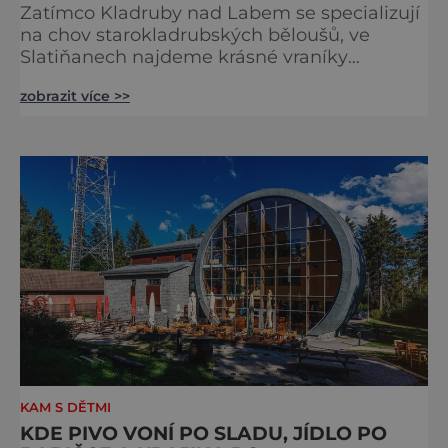
Zatímco Kladruby nad Labem se specializují
na chov starokladrubských běloušů, ve
Slatiňanech najdeme krásné vraníky
stejného plemene. V hipologickém muzeu v
zobrazit více >>
budově zámku se dozvíte více o chovu
těchto koní, jsou tu vystaveny významné
obrazy s koňskými motivy, sedla a postroje,
některé exponáty připomínají využití koní ve
vojenství, dopravě, honech či dostizích.
[caption id="attachment_74515
KAM S DĚTMI
KDE PIVO VONÍ PO SLADU, JÍDLO PO