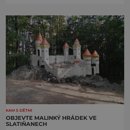
začínají 26. 11. 2025 a potrvají do 24. 12. 2025.
A stojí za to je zažít na vlastní kůži.
S norimberským Christkindlesmarktem se
drážďanské vánoční trhy každoročně
přetahují o pozici nejnavštěvovanějších t
KAM S DĚTMI
OBJEVTE MALINKÝ HRÁDEK VE
SLATIŇANECH