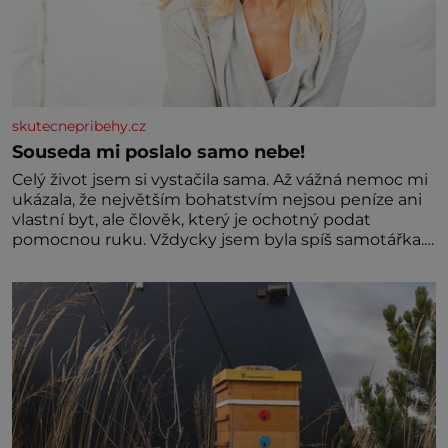
skutecnepribehy.cz
Souseda mi poslalo samo nebe!
Celý život jsem si vystačila sama. Až vážná nemoc mi
ukázala, že největším bohatstvím nejsou peníze ani
vlastní byt, ale člověk, který je ochotný podat
pomocnou ruku. Vždycky jsem byla spíš samotářka.
Nepotřebovala jsem kolem sebe partu kamarádek
ani partnera. Stačily mi knihy, práce a hlavně klid.
Hned po studiích jsem odešla z rodného města,