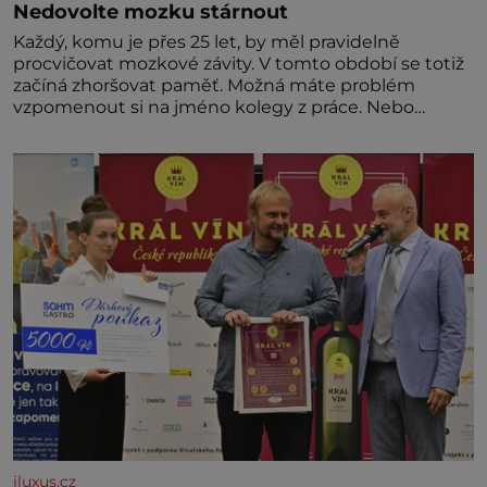
Nedovolte mozku stárnout
Každý, komu je přes 25 let, by měl pravidelně
procvičovat mozkové závity. V tomto období se totiž
začíná zhoršovat paměť. Možná máte problém
vzpomenout si na jméno kolegy z práce. Nebo
marně v paměti lovíte název knížky, kterou jste
nedávno přečetli. Je to opravdu tak, s věkem jako
kdyby se paměť rozhodla stávkovat. Cvičte
iluxus.cz