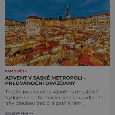
Výstava Braunova socha loutkou představuje
padesát autorských loutek řezbáře a scénog
KAM S DĚTMI
ADVENT V SASKÉ METROPOLI –
PŘEDVÁNOČNÍ DRÁŽĎANY
Toužíte po skutečné vánoční atmosféře?
Vydejte se do Německa, kde mají adventní
trhy dlouhou tradici a patří k těm
nejpůvabnějším v Evropě. Ty nejbližší
zobrazit více >>
českým hranicím najdete v Drážďanech –