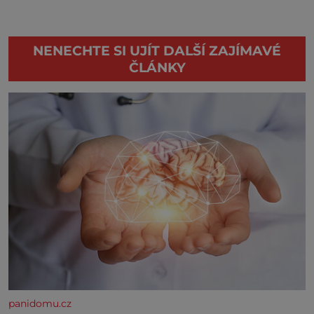
NENECHTE SI UJÍT DALŠÍ ZAJÍMAVÉ
ČLÁNKY
panidomu.cz