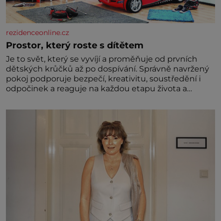
rezidenceonline.cz
Prostor, který roste s dítětem
Je to svět, který se vyvíjí a proměňuje od prvních
dětských krůčků až po dospívání. Správně navržený
pokoj podporuje bezpečí, kreativitu, soustředění i
odpočinek a reaguje na každou etapu života a
specifické potřeby dítěte. Pro nejmenší je klíčová
jednoduchost, měkkost a bezpečí, proto by pokoj
miminka měl působit především klidně a útulně.
Předškolní věk je