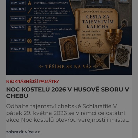
NEJKRÁSNĚJŠÍ PAMÁTKY
NOC KOSTELŮ 2026 V HUSOVĚ SBORU V
CHEBU
Odhalte tajemství chebské Schlaraffie V
pátek 29. května 2026 se v rámci celostátní
akce Noc kostelů otevřou veřejnosti i místa,
která běžně zůstávají skrytá. Jedním z
zobrazit více >>
nejzajímavějších bude bezesporu Husův