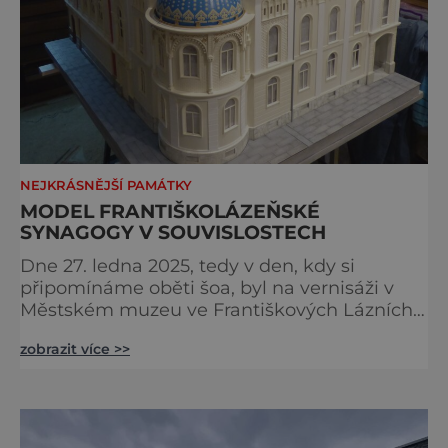
NEJKRÁSNĚJŠÍ PAMÁTKY
MODEL FRANTIŠKOLÁZEŇSKÉ
SYNAGOGY V SOUVISLOSTECH
Dne 27. ledna 2025, tedy v den, kdy si
připomínáme oběti šoa, byl na vernisáži v
Městském muzeu ve Františkových Lázních
představen model synagogy, která byla
zobrazit více >>
nacisty zničena v roce 1938. Do lázeňského
města se tak více než symbolicky vrátil
židovský svatostánek. Autorem modelu je
Bohuslav Karban z Aše. Připomeňme si nyní
některé události spojené s touto významnou