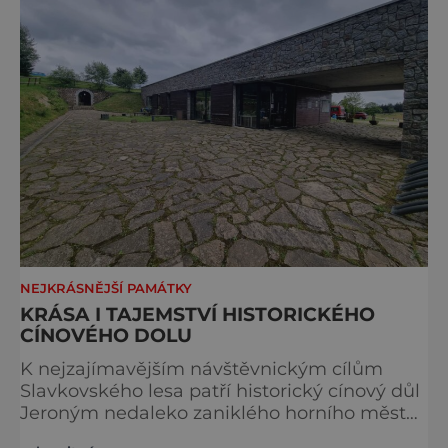
stavbou. [gallery ids="917
NEJKRÁSNĚJŠÍ PAMÁTKY
KRÁSA I TAJEMSTVÍ HISTORICKÉHO
CÍNOVÉHO DOLU
K nejzajímavějším návštěvnickým cílům
Slavkovského lesa patří historický cínový důl
Jeroným nedaleko zaniklého horního města
Čistá. Dolovat se v něm začalo už ve