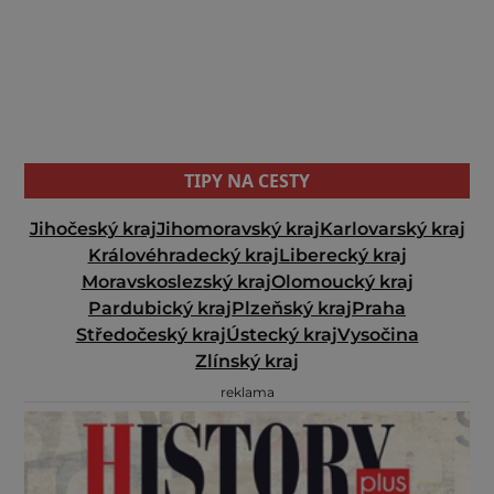
TIPY NA CESTY
Jihočeský kraj
Jihomoravský kraj
Karlovarský kraj
Královéhradecký kraj
Liberecký kraj
Moravskoslezský kraj
Olomoucký kraj
Pardubický kraj
Plzeňský kraj
Praha
Středočeský kraj
Ústecký kraj
Vysočina
Zlínský kraj
reklama