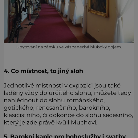
Ubytování na zámku ve vás zanechá hluboký dojem.
4. Co místnost, to jiný sloh
Jednotlivé místnosti v expozici jsou také
laděny vždy do určitého slohu, můžete tedy
nahlédnout do slohu románského,
gotického, renesančního, barokního,
klasicistního, či dokonce do slohu secesního,
který je zde právě kvůli Muchovi.
5. Barokní kaple pro bohoslužby i svatby