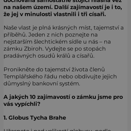
dochovaná samostatně stojící hlásná věž
na našem území. Další zajímavostí je i to,
že jej v minulosti vlastnili i tři císaři.
Naše vlast je plná krásných míst, tajemství a
příběhů. Jeden z nich poznejte na
nejstarším šlechtickém sídle u nás – na
zámku Zbiroh. Vydejte se po stopách
pradávných osudů králů a císařů.
Pronikněte do tajemství života členů
Templářského řádu nebo obdivujte jejich
důmyslný bankovní systém.
A jakých 10 zajímavostí o zámku jsme pro
vás vypíchli?
1. Globus Tycha Brahe
Užasnete i nad velikostí globusu, podle