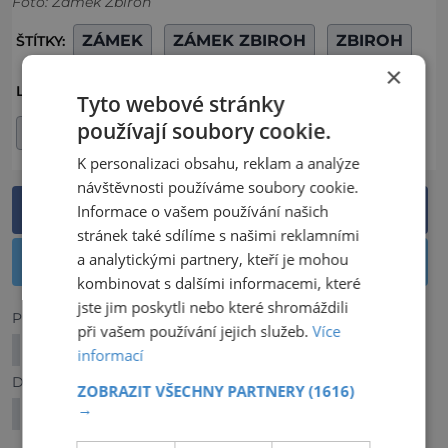
Foto: Zámek Zbiroh
ZÁMEK
ZÁMEK ZBIROH
ZBIROH
ŠTÍTKY:
×
OKRES ROKYCANY
LOKALITA:
Tyto webové stránky
používají soubory cookie.
PLZEŇSKÝ KRAJ
K personalizaci obsahu, reklam a analýze
návštěvnosti používáme soubory cookie.
Sdílet na Facebooku
Informace o vašem používání našich
stránek také sdílíme s našimi reklamními
a analytickými partnery, kteří je mohou
Sdílet na Twitteru
kombinovat s dalšími informacemi, které
jste jim poskytli nebo které shromáždili
Předchozí článek
při vašem používání jejich služeb.
Více
Voňavé Muzeum Jan Becher
informací
Další článek
ZOBRAZIT VŠECHNY PARTNERY
(1616)
→
Ukrývá se na Třemšíně prastarý poklad?