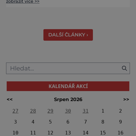
zobrazit více >>
středověku. Národní kulturní památka je
dnes přístupná veřejnosti a hojně
vyhledávaná turisty, kteří si zde mohou učinit
poměrně konkrétní představu o namáhavé
práci tehdejších horníků. [gallery
DALŠÍ ČLÁNKY ›
ids="91631,91630,91632,91633,91634,91635,9
KALENDÁŘ AKCÍ
<<
Srpen 2026
>>
27
28
29
30
31
1
2
3
4
5
6
7
8
9
10
11
12
13
14
15
16