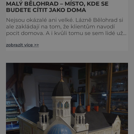
MALÝ BĚLOHRAD – MÍSTO, KDE SE
BUDETE CÍTIT JAKO DOMA
Nejsou okázalé ani velké. Lázně Bělohrad si
ale zakládají na tom, že klientům navodí
pocit domova. A i kvůli tomu se sem lidé už
zhruba 130 let rádi vracejí. Nejsou tu obří
zobrazit více >>
lázeňské koncerty ani velkolepé akce.
Dokonce tu nenajdete ani pravou kolonádu.
Ne že by tu nebyla. Ale mnoho lidí si jí
nevšimne, ani se jí kolonáda vlastně neříká.
Je to pro