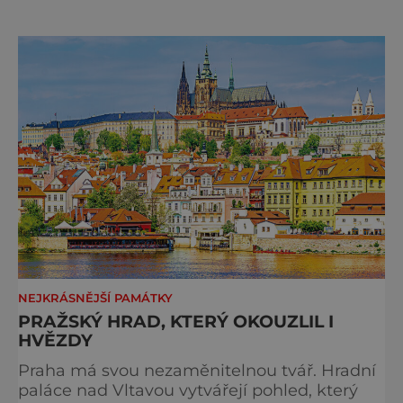
sbor Církve československé husitské v
Chebu (Vrbenského 14), který letos nabídne
večer plný historie, hudby, tajemství i
dobrodružství pro malé i velké návštěvníky.
Málokdo ví, že dnešní kos
NEJKRÁSNĚJŠÍ PAMÁTKY
PRAŽSKÝ HRAD, KTERÝ OKOUZLIL I
HVĚZDY
Praha má svou nezaměnitelnou tvář. Hradní
paláce nad Vltavou vytvářejí pohled, který