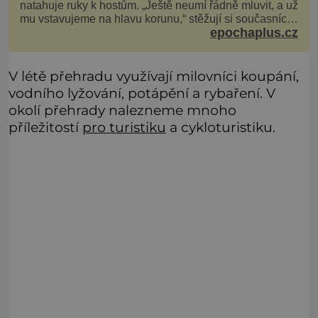
natahuje ruky k hostům. „Ještě neumí řádně mluvit, a už
mu vstavujeme na hlavu korunu,“ stěžují si současníci,
epochaplus.cz
pro které je k neuvěření, že droboučký princ se dnes
stal králem. Otázka za milion, na niž by všichni,
zejména stárnoucí a nemocný král Vl
V létě přehradu využívají milovníci koupání,
vodního lyžování, potápění a rybaření. V
okolí přehrady nalezneme mnoho
příležitostí
pro turistiku
a cykloturistiku.