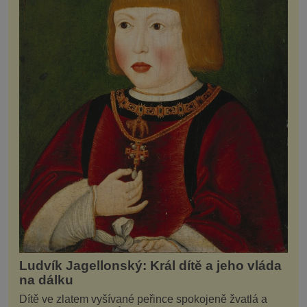
Ludvík Jagellonský: Král dítě a jeho vláda
na dálku
Dítě ve zlatem vyšívané peřince spokojeně žvatlá a