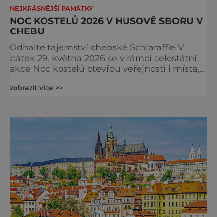
NEJKRÁSNĚJŠÍ PAMÁTKY
NOC KOSTELŮ 2026 V HUSOVĚ SBORU V
CHEBU
Odhalte tajemství chebské Schlaraffie V
pátek 29. května 2026 se v rámci celostátní
akce Noc kostelů otevřou veřejnosti i místa,
která běžně zůstávají skrytá. Jedním z
zobrazit více >>
nejzajímavějších bude bezesporu Husův
sbor Církve československé husitské v
Chebu (Vrbenského 14), který letos nabídne
večer plný historie, hudby, tajemství i
dobrodružství pro malé i velké návštěvníky.
Málokdo ví, že dnešní kos