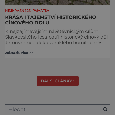
NEJKRÁSNĚJŠÍ PAMÁTKY
KRÁSA I TAJEMSTVÍ HISTORICKÉHO
CÍNOVÉHO DOLU
K nejzajímavějším návštěvnickým cílům
Slavkovského lesa patří historický cínový důl
Jeroným nedaleko zaniklého horního města
Čistá. Dolovat se v něm začalo už ve
zobrazit více >>
středověku. Národní kulturní památka je
dnes přístupná veřejnosti a hojně
vyhledávaná turisty, kteří si zde mohou učinit
poměrně konkrétní představu o namáhavé
práci tehdejších horníků. [gallery
DALŠÍ ČLÁNKY ›
ids="91631,91630,91632,91633,91634,91635,9