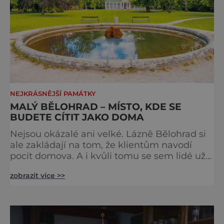
NEJKRÁSNĚJŠÍ PAMÁTKY
MALÝ BĚLOHRAD – MÍSTO, KDE SE
BUDETE CÍTIT JAKO DOMA
Nejsou okázalé ani velké. Lázně Bělohrad si
ale zakládají na tom, že klientům navodí
pocit domova. A i kvůli tomu se sem lidé už
zhruba 130 let rádi vracejí. Nejsou tu obří
zobrazit více >>
lázeňské koncerty ani velkolepé akce.
Dokonce tu nenajdete ani pravou kolonádu.
Ne že by tu nebyla. Ale mnoho lidí si jí
nevšimne, ani se jí kolonáda vlastně neříká.
Je to pro