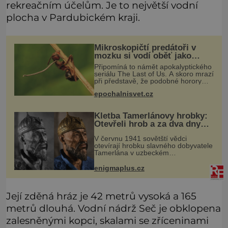
rekreačním účelům. Je to největší vodní
plocha v Pardubickém kraji.
Mikroskopičtí predátoři v
mozku si vodí oběť jako
loutku
Připomíná to námět apokalyptického
seriálu The Last of Us. A skoro mrazí
při představě, že podobné horory
probíhají v přírodě běžně – s tím
epochalnisvet.cz
rozdílem, že nejde pouze o infekce
parazitickou houbou a že
Kletba Tamerlánovy hrobky:
Otevřeli hrob a za dva dny
začala invaze do SSSR.
V červnu 1941 sovětští vědci
Náhoda, nebo varování?
otevírají hrobku slavného dobyvatele
Tamerlána v uzbeckém
Samarkandu. O dva dny později
nacistické Německo zahajuje operaci
enigmaplus.cz
Barbarossa a napadá Sovětský svaz.
Shoda dat je
Její zděná hráz je 42 metrů vysoká a 165
metrů dlouhá. Vodní nádrž Seč je obklopena
zalesněnými kopci, skalami se zříceninami