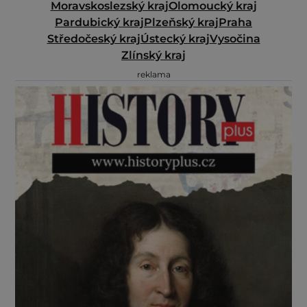
Moravskoslezský kraj
Olomoucký kraj
Pardubický kraj
Plzeňský kraj
Praha
Středočeský kraj
Ústecký kraj
Vysočina
Zlínský kraj
reklama