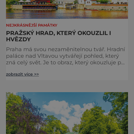
NEJKRÁSNĚJŠÍ PAMÁTKY
PRAŽSKÝ HRAD, KTERÝ OKOUZLIL I
HVĚZDY
Praha má svou nezaměnitelnou tvář. Hradní
paláce nad Vltavou vytvářejí pohled, který
zná celý svět. Je to obraz, který okouzluje po
staletí a nikdy nezevšední. Neexistuje snad
zobrazit více >>
jediný Čech, který by ho neznal. Pražský hrad
se objevuje na pohlednicích, ve filmech i na
fotkách. A kdo si plánuje výlet do naší
metropole, má ho na seznamu mí