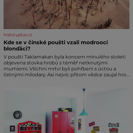
historyplus.cz
Kde se v čínské poušti vzali modroocí
blonďáci?
V poušti Taklamakan byla koncem minulého století
objevena stovka hrobů s téměř netknutými
mumiemi. Všichni mrtví byli pohřbeni s úctou a
četnými milodary. Asi nejvíc přitom vědce zaujal hrob
tříměsíčního chlapečka s modrou filcovou čapkou, z
níž se draly blonďaté vlásky. Fakt, že jsou těla
dávných lidí nesmírně dobře zachovalá, přičítají
odborníci zdejším klimatickým podmínkám. Sucho,
prosolené písky a extrémně