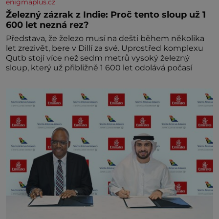
enigmaplus.cz
Železný zázrak z Indie: Proč tento sloup už 1
600 let nezná rez?
Představa, že železo musí na dešti během několika
let zrezivět, bere v Dillí za své. Uprostřed komplexu
Qutb stojí více než sedm metrů vysoký železný
sloup, který už přibližně 1 600 let odolává počasí