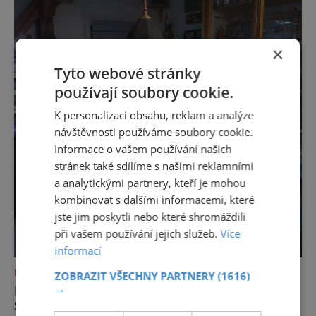
×
Tyto webové stránky
používají soubory cookie.
K personalizaci obsahu, reklam a analýze
návštěvnosti používáme soubory cookie.
Informace o vašem používání našich
stránek také sdílíme s našimi reklamními
a analytickými partnery, kteří je mohou
kombinovat s dalšími informacemi, které
jste jim poskytli nebo které shromáždili
při vašem používání jejich služeb.
Více
informací
NEJKRÁSNĚJŠÍ PAMÁTKY
ZOBRAZIT VŠECHNY PARTNERY
(1616)
→
MODEL FRANTIŠKOLÁZEŇSKÉ
SYNAGOGY V SOUVISLOSTECH