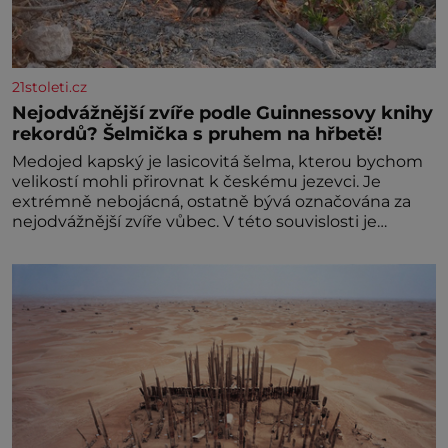
21stoleti.cz
Nejodvážnější zvíře podle Guinnessovy knihy
rekordů? Šelmička s pruhem na hřbetě!
Medojed kapský je lasicovitá šelma, kterou bychom
velikostí mohli přirovnat k českému jezevci. Je
extrémně nebojácná, ostatně bývá označována za
nejodvážnější zvíře vůbec. V této souvislosti je
dokonc