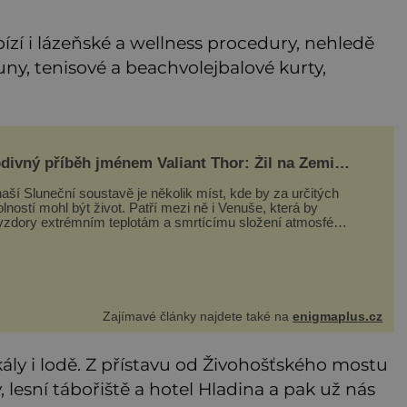
ízí i lázeňské a wellness procedury, nehledě
y, tenisové a beachvolejbalové kurty,
divný příběh jménem Valiant Thor: Žil na Zemi
mozemšťan z Venuše?
aší Sluneční soustavě je několik míst, kde by za určitých
lností mohl být život. Patří mezi ně i Venuše, která by
vzdory extrémním teplotám a smrtícímu složení atmosféry
eticky mohla ukrývat životní formy. Potvrzovat to má i
divný příběh muže jménem Valiant Thor. Opravdu šlo o
mozem
Zajímavé články najdete také na
enigmaplus.cz
kály i lodě. Z přístavu od Živohošťského mostu
esní tábořiště a hotel Hladina a pak už nás