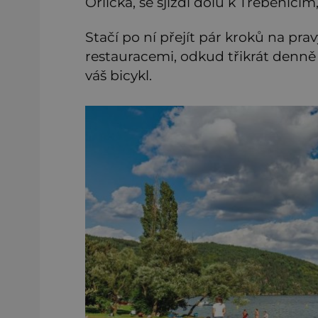
Orlická, se sjíždí dolů k Třebenicím,
Stačí po ní přejít pár kroků na pr
restauracemi, odkud třikrát denně 
váš bicykl.