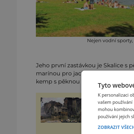
Nejen vodní sporty, 
Jeho první zastávkou je Skalice 
marínou pro jachty, načež se parní
kemp s pěknou travnatou pláží.
Tyto webové
K personalizaci 
Římské ghetto: Místo
vašem používání n
kam papež kamenem
mohou kombinovat
dohodil
používání jejich 
Ghetto je část města, kde
žít, většinou nedobrovolně
ZOBRAZIT VŠEC
náboženská, rasová nebo
národnostní menšina obyv