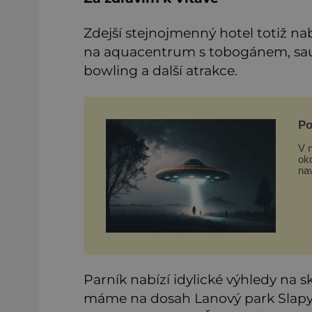
Zdejší stejnojmenný hotel totiž nab
na aquacentrum s tobogánem, saun
bowling a další atrakce.
Po
mi
V n
oko
na
teor
po
mi
Parník nabízí idylické výhledy na s
máme na dosah Lanový park Slapy, l