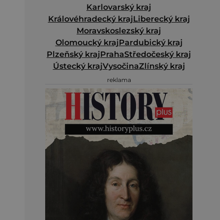
Karlovarský kraj
Královéhradecký kraj
Liberecký kraj
Moravskoslezský kraj
Olomoucký kraj
Pardubický kraj
Plzeňský kraj
Praha
Středočeský kraj
Ústecký kraj
Vysočina
Zlínský kraj
reklama