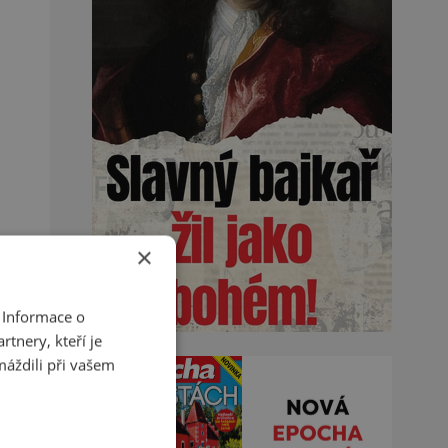
×
 Informace o
tnery, kteří je
máždili při vašem