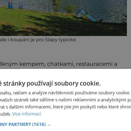
ale i koupání je pro Slapy typické.
s pěkným kempem, chatkami, restauracemi a
k „vrací“ do vsi Nová Rabyně, které dominuje
 stránky používají soubory cookie.
obsahu, reklam a analýze návštěvnosti používáme soubory cookie.
,
Kam zmizely ostatky
ašich stránek také sdílíme s našimi reklamními a analytickými par
světců? Relikvie, které
 s dalšími informacemi, které jste jim poskytli nebo které shro
putují Evropou a dodnes
služeb.
Více informací
budí úžas
 musí
Kosti, zuby, pramen vlasů nebo
,
kousky oděvu. Relikvie svatých
HNY PARTNERY
(1616) →
jsou po staletí jedním z
atel.
nejcennějších pokladů