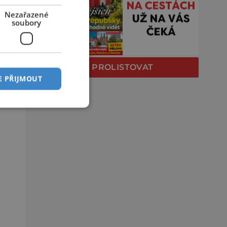
Nezařazené
soubory
PROLISTOVAT
E PŘIJMOUT