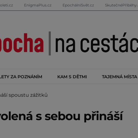
oleti.cz
EnigmaPlus.cz
EpochálníSvět.cz
SkutečnéPříběhy.
LETY ZA POZNÁNÍM
KAM S DĚTMI
TAJEMNÁ MÍSTA
áší spoustu zážitků
olená s sebou přináší