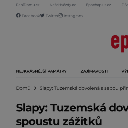
PaníDomu.cz
NašeHvězdy.cz
Epochaplus.cz
21St
Facebook
Twitter
Instagram
NEJKRÁSNĚJŠÍ PAMÁTKY
ZAJÍMAVOSTI
VÝ
Domů
Slapy: Tuzemská dovolená s sebou přin
Slapy: Tuzemská dov
spoustu zážitků