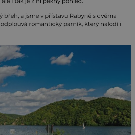
 ale i tak je z ní pěkný pohled.
avý břeh, a jsme v přístavu Rabyně s dvěma
odplouvá romantický parník, který nalodí i