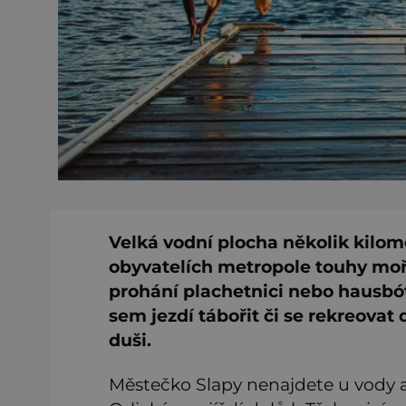
Velká vodní plocha několik kilom
obyvatelích metropole touhy moř
prohání plachetnici nebo hausbót,
sem jezdí tábořit či se rekreovat
duši.
Městečko Slapy nenajdete u vody a 