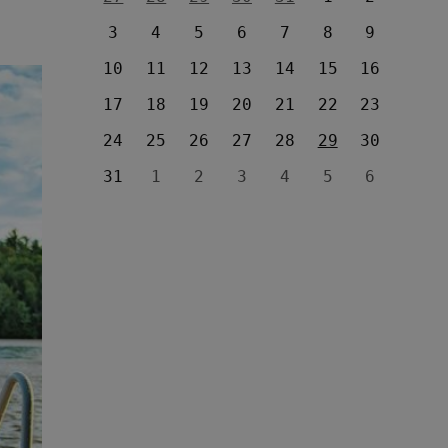
3
4
5
6
7
8
9
10
11
12
13
14
15
16
17
18
19
20
21
22
23
24
25
26
27
28
29
30
31
1
2
3
4
5
6