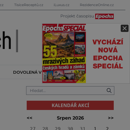
cz
TisíceReceptů.cz
iLuxus.cz
RezidenceOnline.cz
Projekt časopisu
×
DOVOLENÁ V ZAHRANIČÍ
KALENDÁŘ AKCÍ
KALENDÁŘ AKCÍ
<<
Srpen 2026
>>
27
28
29
30
31
1
2