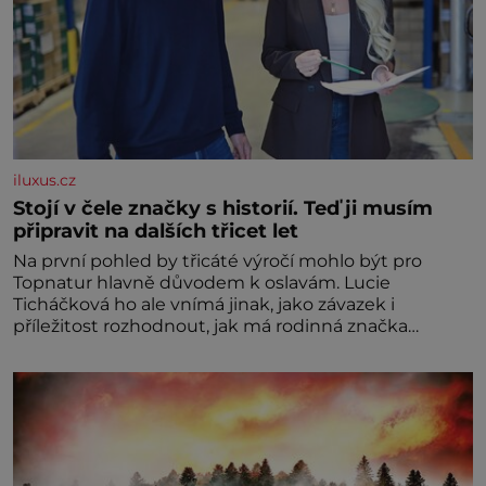
iluxus.cz
Stojí v čele značky s historií. Teď ji musím
připravit na dalších třicet let
Na první pohled by třicáté výročí mohlo být pro
Topnatur hlavně důvodem k oslavám. Lucie
Ticháčková ho ale vnímá jinak, jako závazek i
příležitost rozhodnout, jak má rodinná značka
vypadat v dalších l