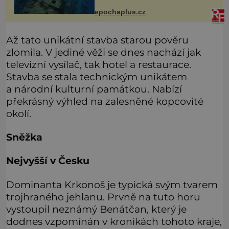
posiluje srdce. Rubín je dobrým
jménem pro neživý stroj, kterému
epochaplus.cz
člověk prokázal čest nezmizet v tavic
Až tato unikátní stavba starou pověru
zlomila. V jediné věži se dnes nachází jak
televizní vysílač, tak hotel a restaurace.
Stavba se stala technickým unikátem
a národní kulturní památkou. Nabízí
překrásný výhled na zalesněné kopcovité
okolí.
Sněžka
Nejvyšší v Česku
Dominanta Krkonoš je typická svým tvarem
trojhraného jehlanu. Prvně na tuto horu
vystoupil neznámý Benátčan, který je
dodnes vzpomínán v kronikách tohoto kraje,