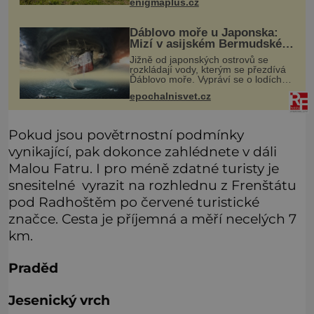
enigmaplus.cz
vypadají jako zapomenuté nábo
Ďáblovo moře u Japonska:
Mizí v asijském Bermudském
trojúhelníku lodě ve spárech
Jižně od japonských ostrovů se
neznámé síly?
rozkládají vody, kterým se přezdívá
Ďáblovo moře. Vypráví se o lodích
mizejících beze stopy, podivných
epochalnisvet.cz
světlech, zrádných proudech i
mořských dracích, kteří měli tyto ko
Pokud jsou povětrnostní podmínky
vynikající, pak dokonce zahlédnete v dáli
Malou Fatru. I pro méně zdatné turisty je
snesitelné vyrazit na rozhlednu z Frenštátu
pod Radhoštěm po červené turistické
značce. Cesta je příjemná a měří necelých 7
km.
Praděd
Jesenický vrch