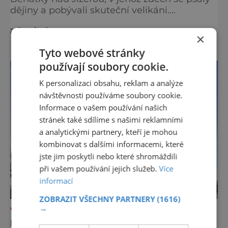
dějiny a pobývali skuteční velikáni.
Fenomenální dánský astronom Tycho Brahe
zobrazit více >>
tu prováděl svá slavná astronomická měření
×
a za zavřenými dveřmi laboratoří hledal
Tyto webové stránky
elixíry pro lidstvo. Došlo zde i k osudové
používají soubory cookie.
spolupráci s jeho přítelem, slavným Janem
Keplerem. Tímto historickým setkáním je
K personalizaci obsahu, reklam a analýze
inspirována i zážitková mobilní detek
návštěvnosti používáme soubory cookie.
Informace o vašem používání našich
stránek také sdílíme s našimi reklamními
a analytickými partnery, kteří je mohou
kombinovat s dalšími informacemi, které
jste jim poskytli nebo které shromáždili
při vašem používání jejich služeb.
Více
informací
ZOBRAZIT VŠECHNY PARTNERY
(1616)
→
VÝLETY ZA POZNÁNÍM
NOVÉ DOKUMENTAČNÍ CENTRUM V