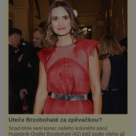
Uteče Brzobohaté za zpěvačkou?
Snad tohle není konec našeho krásného páru!
Hudebník Ondřej Brzobohatý (42) totiž podle všeho až