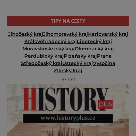
TIPY NA CESTY
Jihočeský kraj
Jihomoravský kraj
Karlovarský kraj
Královéhradecký kraj
Liberecký kraj
Moravskoslezský kraj
Olomoucký kraj
Pardubický kraj
Plzeňský kraj
Praha
Středočeský kraj
Ústecký kraj
Vysočina
Zlínský kraj
reklama