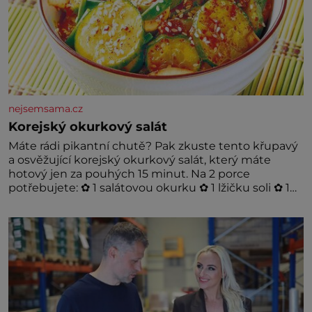
nejsemsama.cz
Korejský okurkový salát
Máte rádi pikantní chutě? Pak zkuste tento křupavý
a osvěžující korejský okurkový salát, který máte
hotový jen za pouhých 15 minut. Na 2 porce
potřebujete: ✿ 1 salátovou okurku ✿ 1 lžičku soli ✿ 1
stroužek česneku ✿ 1 lžíci sójové omáčky ✿ 1 lžíci
rýžového octa ✿ 1 lžičku sezamového oleje ✿ 1 lžičku
chilli ✿ 1 lžičku cukru ✿ 1 jarní cibulku ✿ 1 lžíci
sezamových semínek