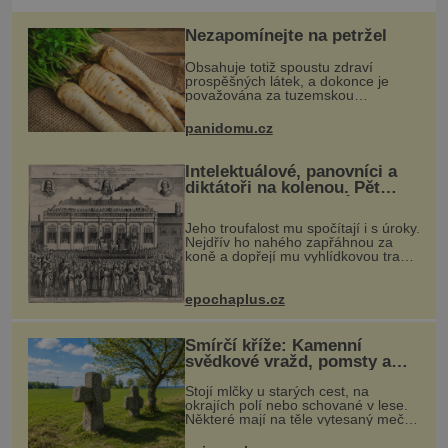
Nezapomínejte na petržel
Obsahuje totiž spoustu zdraví
prospěšných látek, a dokonce je
považována za tuzemskou
superpotravinu. Zázrak plný
vitaminů V petrželi najdete vitaminy
panidomu.cz
B1, B2, B3, B6, provitamin A, vitamin
E a
Intelektuálové, panovníci a
diktátoři na kolenou. Pět
posledních okamžiků před
popravou
Jeho troufalost mu spočítají i s úroky.
Nejdřív ho nahého zapřáhnou za
koně a dopřejí mu vyhlídkovou trasu
kolem Londýna. Když ho pak věší,
myslí si, že útrapy skončily. Těsně
předtím, než ztratí věd
epochaplus.cz
Smírčí kříže: Kamenní
svědkové vražd, pomsty a
dávných vin
Stojí mlčky u starých cest, na
okrajích polí nebo schované v lese.
Některé mají na těle vytesaný meč,
jiné sekeru, v dalším případě jde jen
o prostý kříž. Na první pohled