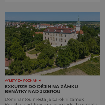
monumentální stavba, která byla po
desetiletí symbolem sebevědomé a
prosperující židovské komunity. Brněnská
Velká synagoga byla slavnostně otevřena v
roce 1856, v době, kdy se město proměňovalo
v p
VÝLETY ZA POZNÁNÍM
EXKURZE DO DĚJIN NA ZÁMKU
BENÁTKY NAD JIZEROU
Dominantou města je barokní zámek
Benátky nad Jizerou, v jehož zdech se psaly