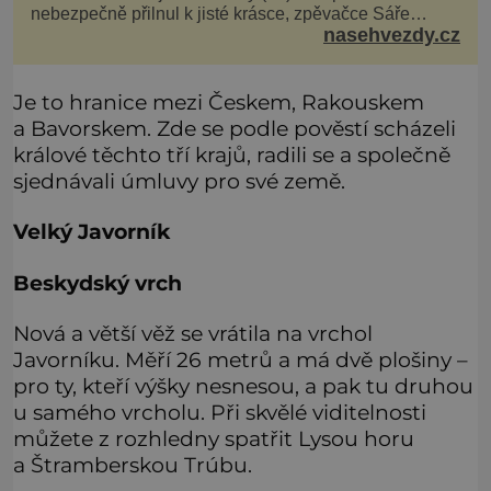
nebezpečně přilnul k jisté krásce, zpěvačce Sáře
nasehvezdy.cz
Milfajtové (33), která jednou byla hostem v pořadu
Inkognito, kde Ondřej účinkuje. Ondřej Brzobohatý (42).
Hned po natáčení prý za ní přišel s nabídkou, ž
Je to hranice mezi Českem, Rakouskem
a Bavorskem. Zde se podle pověstí scházeli
králové těchto tří krajů, radili se a společně
sjednávali úmluvy pro své země.
Velký Javorník
Beskydský vrch
Nová a větší věž se vrátila na vrchol
Javorníku. Měří 26 metrů a má dvě plošiny –
pro ty, kteří výšky nesnesou, a pak tu druhou
u samého vrcholu. Při skvělé viditelnosti
můžete z rozhledny spatřit Lysou horu
a Štramberskou Trúbu.