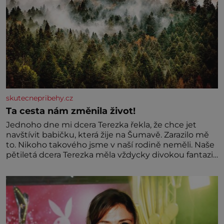
skutecnepribehy.cz
Ta cesta nám změnila život!
Jednoho dne mi dcera Terezka řekla, že chce jet
navštívit babičku, která žije na Šumavě. Zarazilo mě
to. Nikoho takového jsme v naší rodině neměli. Naše
pětiletá dcera Terezka měla vždycky divokou fantazii.
Už odmalička milovala svět pohádek. Každou chvilku
mi říkala, že se jí zdálo o jednorožcích, krásných
princeznách, statečných rytířích a létajících dracích.