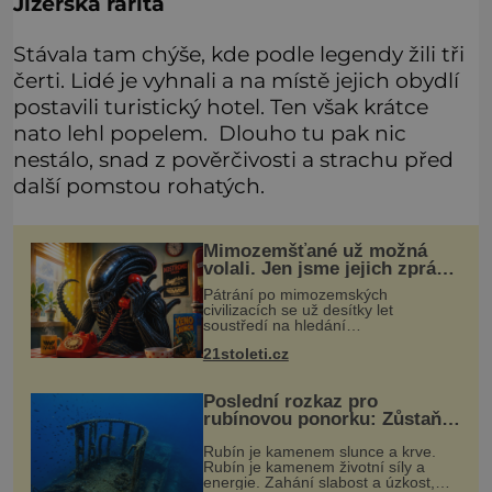
Jizerská rarita
Stávala tam chýše, kde podle legendy žili tři
čerti. Lidé je vyhnali a na místě jejich obydlí
postavili turistický hotel. Ten však krátce
nato lehl popelem. Dlouho tu pak nic
nestálo, snad z pověrčivosti a strachu před
další pomstou rohatých.
Mimozemšťané už možná
volali. Jen jsme jejich zprávu
nedokázali rozpoznat
Pátrání po mimozemských
civilizacích se už desítky let
soustředí na hledání
úzkopásmových rádiových signálů,
21stoleti.cz
které by příroda sama vytvořila jen
stěží. Nová studie však naznačuje,
že právě tato strate
Poslední rozkaz pro
rubínovou ponorku: Zůstaňte
navěky na mořském dně!
Rubín je kamenem slunce a krve.
Rubín je kamenem životní síly a
energie. Zahání slabost a úzkost,