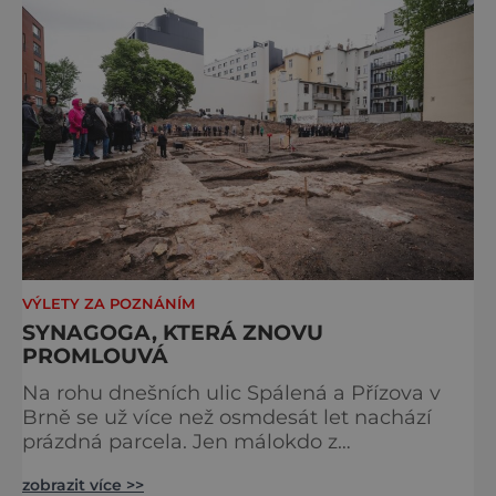
památek ve Velkých Losinách nebo v
termálním parku. [caption
id="attachment_92379" align="
VÝLETY ZA POZNÁNÍM
SYNAGOGA, KTERÁ ZNOVU
PROMLOUVÁ
Na rohu dnešních ulic Spálená a Přízova v
Brně se už více než osmdesát let nachází
prázdná parcela. Jen málokdo z
kolemjdoucích tuší, že právě zde stála jedna
zobrazit více >>
z největších synagog v českých zemích –