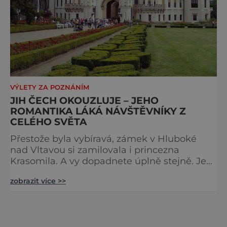
VÝLETY ZA POZNÁNÍM
JIH ČECH OKOUZLUJE – JEHO
ROMANTIKA LÁKÁ NÁVŠTĚVNÍKY Z
CELÉHO SVĚTA
Přestože byla vybíravá, zámek v Hluboké
nad Vltavou si zamilovala i princezna
Krasomila. A vy dopadnete úplně stejně. Je
totiž jedním z nejkrásnějších u nás. Vypadá
zobrazit více >>
jako nazdobený bílý dort na svatební tabuli.
Právě proto tam proudí desítky tisíc turistů.
Zámek, který najdete 9 kilometrů od
Českých Budějovic, byl inspirován anglickým