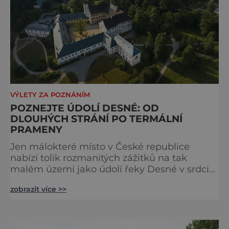
VÝLETY ZA POZNÁNÍM
POZNEJTE ÚDOLÍ DESNÉ: OD
DLOUHÝCH STRÁNÍ PO TERMÁLNÍ
PRAMENY
Jen málokteré místo v České republice
nabízí tolik rozmanitých zážitků na tak
malém území jako údolí řeky Desné v srdci
Jeseníků. Během jediného dne můžete
zobrazit více >>
nahlédnout do útrob jedné z
nejvýznamnějších vodních elektráren v
Evropě, vydat se na horské hřebeny, projet se
na koloběžce a den zakončit poznáváním