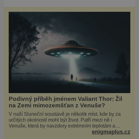
Podivný příběh jménem Valiant Thor: Žil
na Zemi mimozemšťan z Venuše?
V naší Sluneční soustavě je několik míst, kde by za
určitých okolností mohl být život. Patří mezi ně i
Venuše, která by navzdory extrémním teplotám a
enigmaplus.cz
smrtícímu složení atmosféry teoreticky mohla ukrývat
životní formy. Potvrzovat to má i podivný příběh muže