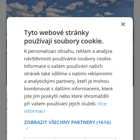
×
Tyto webové stránky
používají soubory cookie.
K personalizaci obsahu, reklam a analýze
návštěvnosti používáme soubory cookie.
Informace o vašem používání našich
stránek také sdílíme s našimi reklamními
a analytickými partnery, kteří je mohou
kombinovat s dalšími informacemi, které
ZAJÍMAVOSTI
jste jim poskytli nebo které shromáždili
NEJKRÁSNĚJŠÍ LOUKA EVROPY ŘÍKÁ
při vašem používání jejich služeb.
Více
AUTŮM DOST
informací
Na první pohled to může působit paradoxně.
ZOBRAZIT VŠECHNY PARTNERY
(1616)
Jedna z nejfotografovanějších krajin Dolomit
→
se rozhodla, že návštěvníků nechce více, ale
méně. Alpe di Siusi, největší vysokohorská