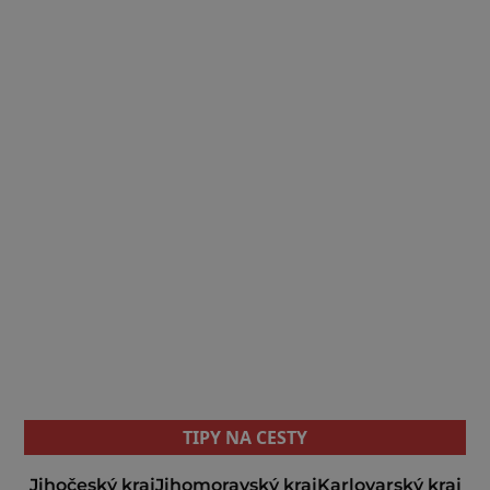
TIPY NA CESTY
Jihočeský kraj
Jihomoravský kraj
Karlovarský kraj