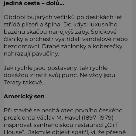
jediná cesta – dolů…
Období bujarých večírků po desítkách let
střídá plíseň a špína. Do kdysi luxusního
bazénu skáčou nanejvýš žáby. Špičkové
číšníky a orchestr vystřídali vandalové nebo
bezdomovci. Drahé záclonky a koberečky
nahrazují pavučiny.
Jak rychle jsou postaveny, tak rychle
dokážou ztratit svůj punc. Ne vždy jsou
Terasy takové…
Americký sen
Při stavbě se nechá otec prvního českého
prezidenta Václav M. Havel (1897–1979)
inspirovat sanfranciskou restaurací „Cliff
House“. Jakmile objekt spatří, ví, že přesně