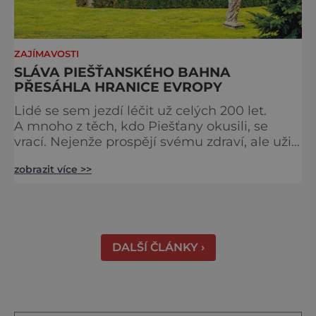
ZAJÍMAVOSTI
SLÁVA PIEŠŤANSKÉHO BAHNA
PŘESÁHLA HRANICE EVROPY
Lidé se sem jezdí léčit už celých 200 let.
A mnoho z těch, kdo Piešťany okusili, se
vrací. Nejenže prospějí svému zdraví, ale užijí
si tu i bohatý společenský život. Když se
zobrazit více >>
řekne slovenské lázně, Piešťany bývají první
volbou. Jejich věhlas je mezinárodní. A není
divu. Město rozprostřené na březích řeky
Váhu je proslulé termálními prameny
DALŠÍ ČLÁNKY ›