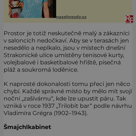
sebe. Skrývají se za jejími slovy
potíže doma? Tolik v posledních
měsících mluví Klára Cibulková (5
nasehvezdy.cz
Prostor je totiž neskutečně malý a zákazníci
v saloncích nedočkaví. Aby se v terasách jen
nesedělo a neplkalo, jsou v místech dnešní
Strakonické ulice umístěny tenisové kurty,
volejbalové i basketbalové hřiště, písečná
pláž a soukromá loděnice.
K naprosté dokonalosti tomu přeci jen něco
chybí. Každé správné místo by mělo mít svojí
noční „zašívárnu“, kde lze upustit páru. Tak
vzniká v roce 1937 „Trilobit bar“ podle návrhu
Vladimíra Grégra (1902–1943).
Šmajchlkabinet