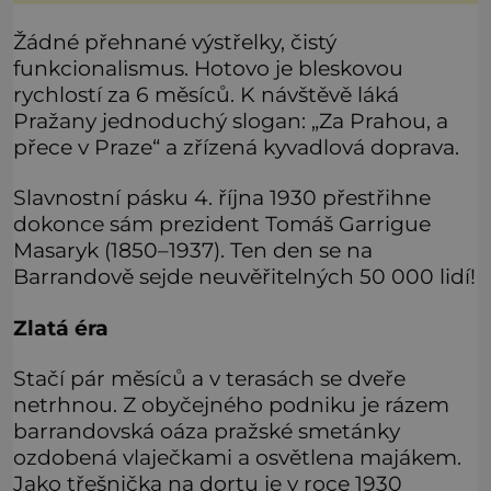
jménem Valiant Thor. Opravdu šlo o mimozem
Žádné přehnané výstřelky, čistý
funkcionalismus. Hotovo je bleskovou
rychlostí za 6 měsíců. K návštěvě láká
Pražany jednoduchý slogan: „Za Prahou, a
přece v Praze“ a zřízená kyvadlová doprava.
Slavnostní pásku 4. října 1930 přestřihne
dokonce sám prezident Tomáš Garrigue
Masaryk (1850–1937). Ten den se na
Barrandově sejde neuvěřitelných 50 000 lidí!
Zlatá éra
Stačí pár měsíců a v terasách se dveře
netrhnou. Z obyčejného podniku je rázem
barrandovská oáza pražské smetánky
ozdobená vlaječkami a osvětlena majákem.
Jako třešnička na dortu je v roce 1930