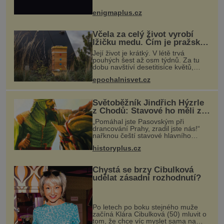
amerického vesmírného programu
Viking, které jsou schopny pořídit
enigmaplus.cz
fotografie záhadami opředené rudé
planety. V
Včela za celý život vyrobí
lžičku medu. Čím je pražský
med ze střech tak ceněný?
Její život je krátký. V létě trvá
pouhých šest až osm týdnů. Za tu
dobu navštíví desetitisíce květů,
nalétá stovky kilometrů a vyrobí
epochalnisvet.cz
přibližně devět gramů medu –
zhruba jednu čajovou lžičku. Sama o
s
Světoběžník Jindřich Hýzrle
z Chodů: Stavové ho měli za
zrádce
„Pomáhal jste Pasovským při
drancování Prahy, zradil jste nás!“
nařknou čeští stavové hlavního
zbrojmistra zemské hotovosti.
historyplus.cz
Jindřich se však zastrašit nenechá.
Zachová chladnou hlavu a trestu
unikne.
Chystá se brzy Cibulková
udělat zásadní rozhodnutí?
Po letech po boku stejného muže
začíná Klára Cibulková (50) mluvit o
tom, že chce víc myslet sama na