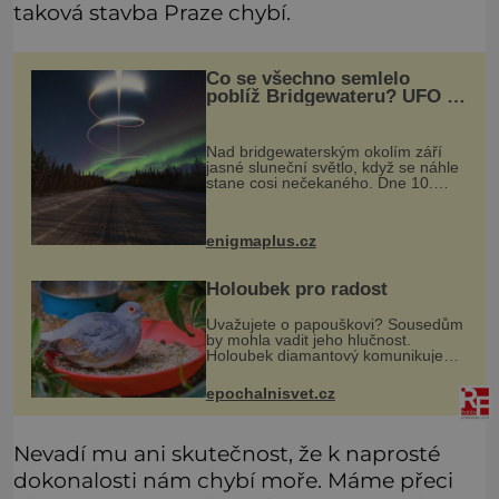
taková stavba Praze chybí.
Co se všechno semlelo
poblíž Bridgewateru? UFO na
obloze, monstra v bažinách!
Nad bridgewaterským okolím září
jasné sluneční světlo, když se náhle
stane cosi nečekaného. Dne 10.
května roku 1760 v deset hodin
dopoledne zde dojde k vůbec
prvnímu historicky doloženému
enigmaplus.cz
přeletu UFO
Holoubek pro radost
Uvažujete o papouškovi? Sousedům
by mohla vadit jeho hlučnost.
Holoubek diamantový komunikuje
téměř neslyšitelným pípáním, je
roztomilý a hodí se i pro chovatele
epochalnisvet.cz
začátečníky. Jedná se o nenároč
Nevadí mu ani skutečnost, že k naprosté
dokonalosti nám chybí moře. Máme přeci