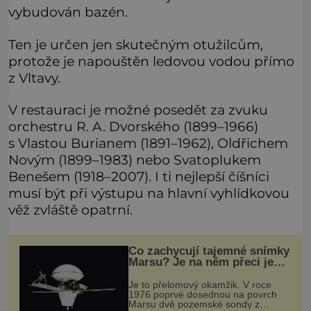
vybudován bazén.
Ten je určen jen skutečným otužilcům,
protože je napouštěn ledovou vodou přímo
z Vltavy.
V restauraci je možné posedět za zvuku
orchestru R. A. Dvorského (1899–1966)
s Vlastou Burianem (1891–1962), Oldřichem
Novým (1899–1983) nebo Svatoplukem
Benešem (1918–2007). I ti nejlepší číšníci
musí být při výstupu na hlavní vyhlídkovou
věž zvláště opatrní.
Co zachycují tajemné snímky
Marsu? Je na něm přeci jen
voda?
Je to přelomový okamžik. V roce
1976 poprvé dosednou na povrch
Marsu dvě pozemské sondy z