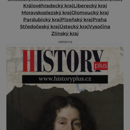
Královéhradecký kraj
Liberecký kraj
Moravskoslezský kraj
Olomoucký kraj
Pardubický kraj
Plzeňský kraj
Praha
Středočeský kraj
Ústecký kraj
Vysočina
Zlínský kraj
reklama