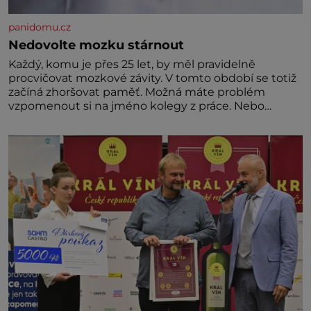
panidomu.cz
Nedovolte mozku stárnout
Každý, komu je přes 25 let, by měl pravidelně
procvičovat mozkové závity. V tomto období se totiž
začíná zhoršovat paměť. Možná máte problém
vzpomenout si na jméno kolegy z práce. Nebo
marně v paměti lovíte název knížky, kterou jste
nedávno přečetli. Je to opravdu tak, s věkem jako
kdyby se paměť rozhodla stávkovat. Cvičte