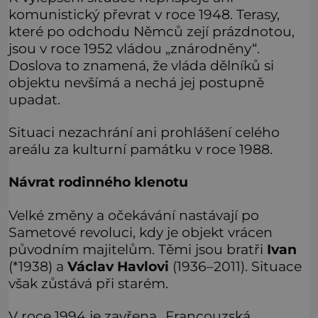
komunistický převrat v roce 1948. Terasy,
které po odchodu Němců zejí prázdnotou,
jsou v roce 1952 vládou „znárodněny“.
Doslova to znamená, že vláda dělníků si
objektu nevšímá a nechá jej postupně
upadat.
Situaci nezachrání ani prohlášení celého
areálu za kulturní památku v roce 1988.
Návrat rodinného klenotu
Velké změny a očekávání nastávají po
Sametové revoluci, kdy je objekt vrácen
původním majitelům. Těmi jsou bratři
Ivan
(*1938) a
Václav
Havlovi
(1936–2011). Situace
však zůstává při starém.
V roce 1994 je zavřena „Francouzská