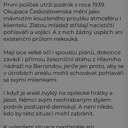
První políček utrží podnik v roce 1939.
Okupace Československa mění jako
mávnutím kouzleného proutku atmosféru i
klientelu. Zlatou mládež střídají nacističtí
pohlaváři a vojáci. A z nich žádný úspěch ani
existenční průlom nekouká.
Mají sice velké oči i spoustu plánů, dokonce
zavádí i přímou železniční dráhu z Hlavního
nádraží na Barrandov, jenže jen proto, aby se
v útrobách areálu mohli schovávat pohlaváři
se svými milenkami.
I když je areál zvyklý na opilecké hrátky a
jásot, Němci svým neohrabaným stylem
podnik postupně demolují. A není nikdo,
kdo by této situaci mohl zabránit.
K vylepšení situace nepřispěje ani