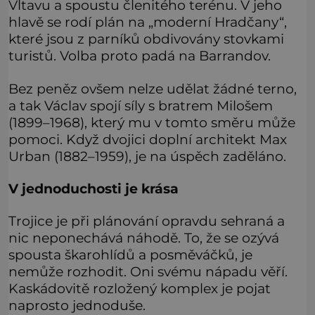
Vltavu a spoustu členitého terénu. V jeho
hlavě se rodí plán na „moderní Hradčany“,
které jsou z parníků obdivovány stovkami
turistů. Volba proto padá na Barrandov.
Bez peněz ovšem nelze udělat žádné terno,
a tak Václav spojí síly s bratrem Milošem
(1899–1968), který mu v tomto směru může
pomoci. Když dvojici doplní architekt Max
Urban (1882–1959), je na úspěch zaděláno.
V jednoduchosti je krása
Trojice je při plánování opravdu sehraná a
nic neponechává náhodě. To, že se ozývá
spousta škarohlídů a posměváčků, je
nemůže rozhodit. Oni svému nápadu věří.
Kaskádovitě rozložený komplex je pojat
naprosto jednoduše.