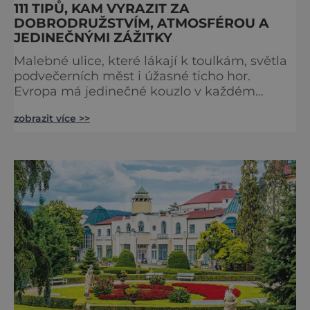
111 TIPŮ, KAM VYRAZIT ZA
DOBRODRUŽSTVÍM, ATMOSFÉROU A
JEDINEČNÝMI ZÁŽITKY
Malebné ulice, které lákají k toulkám, světla
podvečerních měst i úžasné ticho hor.
Evropa má jedinečné kouzlo v každém
období. Nové číslo Světa na dlani Speciál vás
zobrazit více >>
zve na cestu plnou inspirace, dobrodružství i
romantiky. Přinášíme vám 111 skvělých tipů,
kam vyrazit. Objevte krásu Evropy v celé její
podobě. Města s neopakovatelnou
atmosférou Vydejte se s námi na prohlídku
měst, která patří k