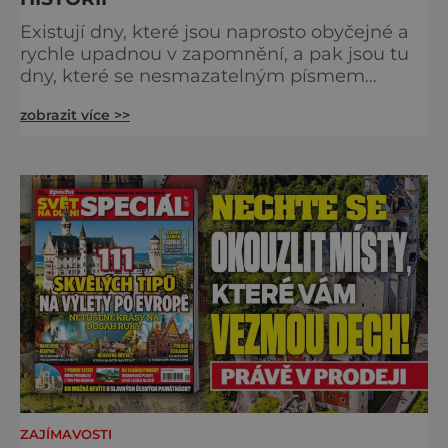
Existují dny, které jsou naprosto obyčejné a
rychle upadnou v zapomnění, a pak jsou tu
dny, které se nesmazatelným písmem
otisknou do lidské historie, a je jedno, jestli
zobrazit více >>
dojde k významnému objevu nebo děsivé
katastrofě. Vezměte si k ruce kalendář a
projděte společně s námi historii křížem
krážem. Je 10. dubna roku 49 př. n. l. a na
břehu říčky Rubikon pronáší Gaius Julius
Caesar svou slavnou vě
ZAJÍMAVOSTI