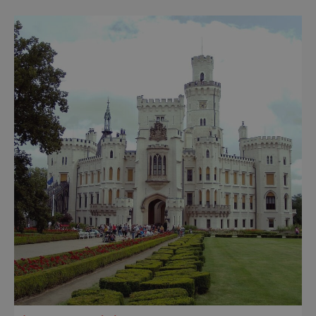
měsících se zde propojí kultura, historie i
moderní zážitky do jedinečné nabídky
turistických míst – přinášíme jejich výběr. Po
přibližně pětileté