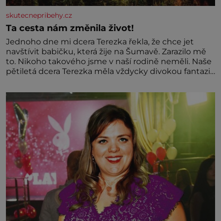
skutecnepribehy.cz
Ta cesta nám změnila život!
Jednoho dne mi dcera Terezka řekla, že chce jet
navštívit babičku, která žije na Šumavě. Zarazilo mě
to. Nikoho takového jsme v naší rodině neměli. Naše
pětiletá dcera Terezka měla vždycky divokou fantazii.
Už odmalička milovala svět pohádek. Každou chvilku
mi říkala, že se jí zdálo o jednorožcích, krásných
princeznách, statečných rytířích a létajících dracích.