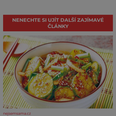
NENECHTE SI UJÍT DALŠÍ ZAJÍMAVÉ
ČLÁNKY
nejsemsama.cz