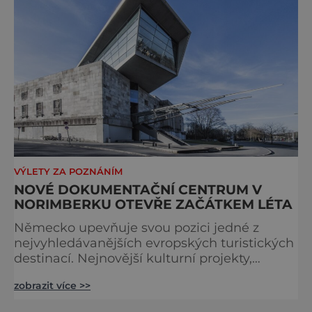
inspirována i zážitková mobilní detek
VÝLETY ZA POZNÁNÍM
NOVÉ DOKUMENTAČNÍ CENTRUM V
NORIMBERKU OTEVŘE ZAČÁTKEM LÉTA
Německo upevňuje svou pozici jedné z
nejvyhledávanějších evropských turistických
destinací. Nejnovější kulturní projekty,
otevření inovativních muzeí a velkolepé
zobrazit více >>
rekonstrukce historických památek přitahují
návštěvníky z celého světa. V nadcházejících