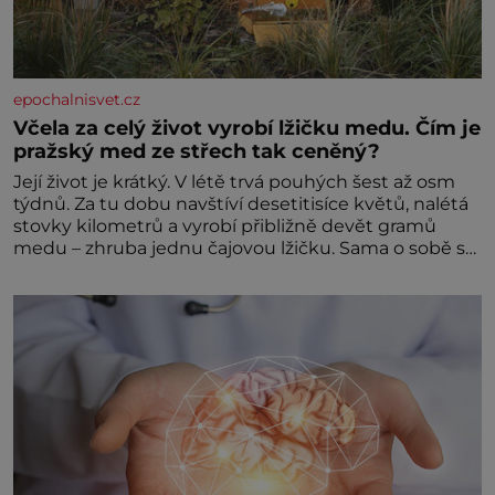
epochalnisvet.cz
Včela za celý život vyrobí lžičku medu. Čím je
pražský med ze střech tak ceněný?
Její život je krátký. V létě trvá pouhých šest až osm
týdnů. Za tu dobu navštíví desetitisíce květů, nalétá
stovky kilometrů a vyrobí přibližně devět gramů
medu – zhruba jednu čajovou lžičku. Sama o sobě se
může zdát bezvýznamná. Teprve když se spojí s
dalšími desítkami tisíc příslušnic svého včelstva,
vznikne jeden z nejdokonalejších organismů