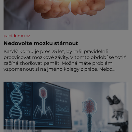
panidomu.cz
Nedovolte mozku stárnout
Každý, komu je přes 25 let, by měl pravidelně
procvičovat mozkové závity. V tomto období se totiž
začíná zhoršovat paměť. Možná máte problém
vzpomenout si na jméno kolegy z práce. Nebo
marně v paměti lovíte název knížky, kterou jste
nedávno přečetli. Je to opravdu tak, s věkem jako
kdyby se paměť rozhodla stávkovat. Cvičte