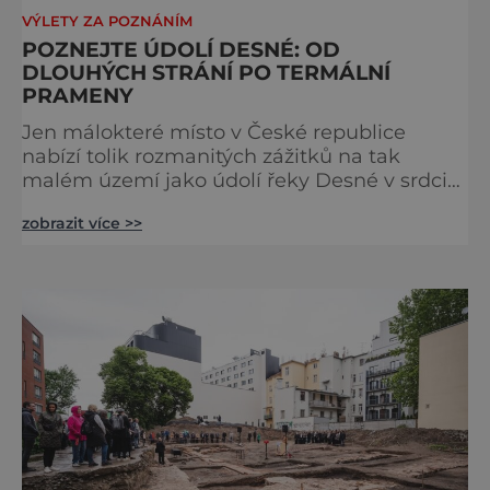
VÝLETY ZA POZNÁNÍM
POZNEJTE ÚDOLÍ DESNÉ: OD
DLOUHÝCH STRÁNÍ PO TERMÁLNÍ
PRAMENY
Jen málokteré místo v České republice
nabízí tolik rozmanitých zážitků na tak
malém území jako údolí řeky Desné v srdci
Jeseníků. Během jediného dne můžete
zobrazit více >>
nahlédnout do útrob jedné z
nejvýznamnějších vodních elektráren v
Evropě, vydat se na horské hřebeny, projet se
na koloběžce a den zakončit poznáváním
památek ve Velkých Losinách nebo v
termálním parku. [caption
id="attachment_92379" align="