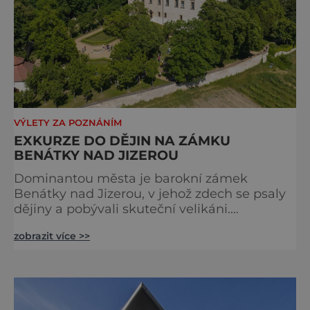
VÝLETY ZA POZNÁNÍM
EXKURZE DO DĚJIN NA ZÁMKU
BENÁTKY NAD JIZEROU
Dominantou města je barokní zámek
Benátky nad Jizerou, v jehož zdech se psaly
dějiny a pobývali skuteční velikáni.
Fenomenální dánský astronom Tycho Brahe
zobrazit více >>
tu prováděl svá slavná astronomická měření
a za zavřenými dveřmi laboratoří hledal
elixíry pro lidstvo. Došlo zde i k osudové
spolupráci s jeho přítelem, slavným Janem
Keplerem. Tímto historickým setkáním je