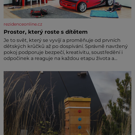
rezidenceonline.cz
Prostor, který roste s dítětem
Je to svět, který se vyvíjí a proměňuje od prvních
dětských krůčků až po dospívání. Správně navržený
pokoj podporuje bezpečí, kreativitu, soustředění i
odpočinek a reaguje na každou etapu života a
specifické potřeby dítěte. Pro nejmenší je klíčová
jednoduchost, měkkost a bezpečí, proto by pokoj
miminka měl působit především klidně a útulně.
Předškolní věk je