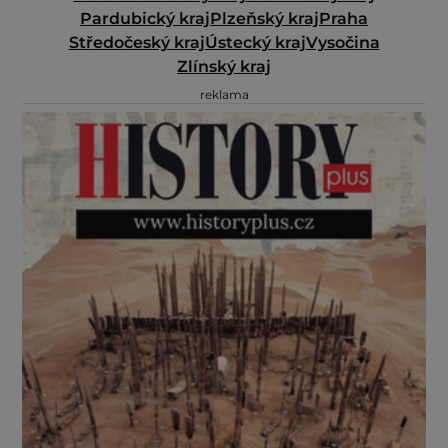
Pardubický kraj
Plzeňský kraj
Praha
Středočeský kraj
Ústecký kraj
Vysočina
Zlínský kraj
reklama