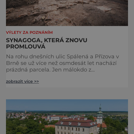
VÝLETY ZA POZNÁNÍM
SYNAGOGA, KTERÁ ZNOVU
PROMLOUVÁ
Na rohu dnešních ulic Spálená a Přízova v
Brně se už více než osmdesát let nachází
prázdná parcela. Jen málokdo z
kolemjdoucích tuší, že právě zde stála jedna
zobrazit více >>
z největších synagog v českých zemích –
monumentální stavba, která byla po
desetiletí symbolem sebevědomé a
prosperující židovské komunity. Brněnská
Velká synagoga byla slavnostně otevřena v
roce 1856, v době, kdy se město proměňovalo
v p