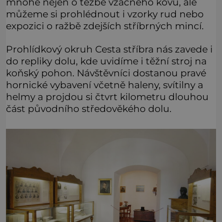
mnohé nejen o těžbě vzácného kovu, ale
můžeme si prohlédnout i vzorky rud nebo
expozici o ražbě zdejších stříbrných mincí.
Prohlídkový okruh Cesta stříbra nás zavede i
do repliky dolu, kde uvidíme i těžní stroj na
koňský pohon. Návštěvníci dostanou pravé
hornické vybavení včetně haleny, svítilny a
helmy a projdou si čtvrt kilometru dlouhou
část původního středověkého dolu.