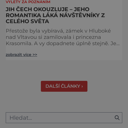
VÝLETY ZA POZNÁNÍM
JIH ČECH OKOUZLUJE – JEHO
ROMANTIKA LÁKÁ NÁVŠTĚVNÍKY Z
CELÉHO SVĚTA
Přestože byla vybíravá, zámek v Hluboké
nad Vltavou si zamilovala i princezna
Krasomila. A vy dopadnete úplně stejně. Je
totiž jedním z nejkrásnějších u nás. Vypadá
zobrazit více >>
jako nazdobený bílý dort na svatební tabuli.
Právě proto tam proudí desítky tisíc turistů.
Zámek, který najdete 9 kilometrů od
Českých Budějovic, byl inspirován anglickým
královským
DALŠÍ ČLÁNKY ›