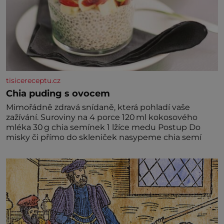
tisicereceptu.cz
Chia puding s ovocem
Mimořádně zdravá snídaně, která pohladí vaše
zažívání. Suroviny na 4 porce 120 ml kokosového
mléka 30 g chia semínek 1 lžíce medu Postup Do
misky či přímo do skleniček nasypeme chia semí