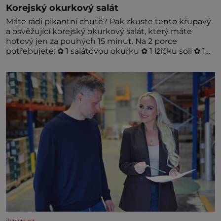
Korejský okurkový salát
Máte rádi pikantní chutě? Pak zkuste tento křupavý
a osvěžující korejský okurkový salát, který máte
hotový jen za pouhých 15 minut. Na 2 porce
potřebujete: ✿ 1 salátovou okurku ✿ 1 lžičku soli ✿ 1
stroužek česneku ✿ 1 lžíci sójové omáčky ✿ 1 lžíci
rýžového octa ✿ 1 lžičku sezamového oleje ✿ 1 lžičku
chilli ✿ 1 lžičku cukru ✿ 1 jarní cibulku ✿ 1 lžíci
sezamových semínek
iluxus.cz