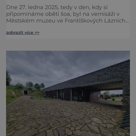
Dne 27. ledna 2025, tedy v den, kdy si
připomínáme oběti šoa, byl na vernisáži v
Městském muzeu ve Františkových Lázních
představen model synagogy, která byla
zobrazit více >>
nacisty zničena v roce 1938. Do lázeňského
města se tak více než symbolicky vrátil
židovský svatostánek. Autorem modelu je
Bohuslav Karban z Aše. Připomeňme si nyní
některé události spojené s touto významnou
stavbou. [gallery ids="917