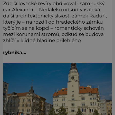
Zdejší lovecké revíry obdivoval i sám ruský
car Alexandr I. Nedaleko odsud vás čeká
další architektonický skvost, zámek Raduň,
který je – na rozdíl od hradeckého zámku
tyčícím se na kopci – romanticky schován
mezi korunami stromů, odkud se budova
zhlíží v klidné hladině přilehlého
rybníka…