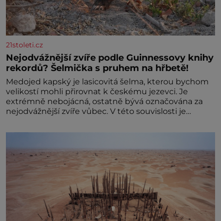
21stoleti.cz
Nejodvážnější zvíře podle Guinnessovy knihy
rekordů? Šelmička s pruhem na hřbetě!
Medojed kapský je lasicovitá šelma, kterou bychom
velikostí mohli přirovnat k českému jezevci. Je
extrémně nebojácná, ostatně bývá označována za
nejodvážnější zvíře vůbec. V této souvislosti je
dokonc