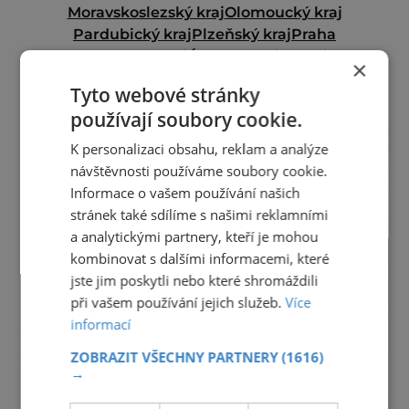
Moravskoslezský kraj
Olomoucký kraj
Pardubický kraj
Plzeňský kraj
Praha
Středočeský kraj
Ústecký kraj
Vysočina
×
Zlínský kraj
Tyto webové stránky
reklama
používají soubory cookie.
K personalizaci obsahu, reklam a analýze
návštěvnosti používáme soubory cookie.
Informace o vašem používání našich
stránek také sdílíme s našimi reklamními
a analytickými partnery, kteří je mohou
kombinovat s dalšími informacemi, které
jste jim poskytli nebo které shromáždili
při vašem používání jejich služeb.
Více
informací
ZOBRAZIT VŠECHNY PARTNERY
(1616)
→