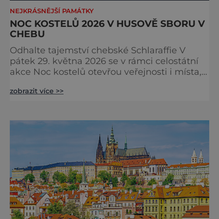
NEJKRÁSNĚJŠÍ PAMÁTKY
NOC KOSTELŮ 2026 V HUSOVĚ SBORU V
CHEBU
Odhalte tajemství chebské Schlaraffie V
pátek 29. května 2026 se v rámci celostátní
akce Noc kostelů otevřou veřejnosti i místa,
která běžně zůstávají skrytá. Jedním z
zobrazit více >>
nejzajímavějších bude bezesporu Husův
sbor Církve československé husitské v
Chebu (Vrbenského 14), který letos nabídne
večer plný historie, hudby, tajemství i
dobrodružství pro malé i velké návštěvníky.
Málokdo ví, že dnešní kos