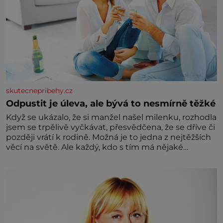
skutecnepribehy.cz
Odpustit je úleva, ale bývá to nesmírně těžké
Když se ukázalo, že si manžel našel milenku, rozhodla
jsem se trpělivě vyčkávat, přesvědčena, že se dříve či
později vrátí k rodině. Možná je to jedna z nejtěžších
věcí na světě. Ale každý, kdo s tím má nějaké
zkušenosti, se zapřísahá, že pokud odpustíte,
znatelně se vám uleví. Když se ke mně doneslo, že si
manžel pořídil milenku,