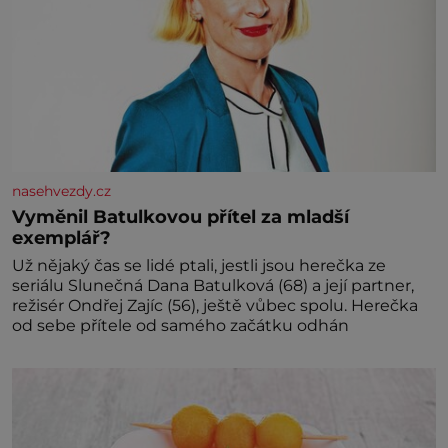
nasehvezdy.cz
Vyměnil Batulkovou přítel za mladší
exemplář?
Už nějaký čas se lidé ptali, jestli jsou herečka ze
seriálu Slunečná Dana Batulková (68) a její partner,
režisér Ondřej Zajíc (56), ještě vůbec spolu. Herečka
od sebe přítele od samého začátku odhán