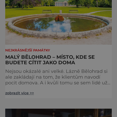
NEJKRÁSNĚJŠÍ PAMÁTKY
MALÝ BĚLOHRAD – MÍSTO, KDE SE
BUDETE CÍTIT JAKO DOMA
Nejsou okázalé ani velké. Lázně Bělohrad si
ale zakládají na tom, že klientům navodí
pocit domova. A i kvůli tomu se sem lidé už
zhruba 130 let rádi vracejí. Nejsou tu obří
zobrazit více >>
lázeňské koncerty ani velkolepé akce.
Dokonce tu nenajdete ani pravou kolonádu.
Ne že by tu nebyla. Ale mnoho lidí si jí
nevšimne, ani se jí kolonáda vlastně neříká.