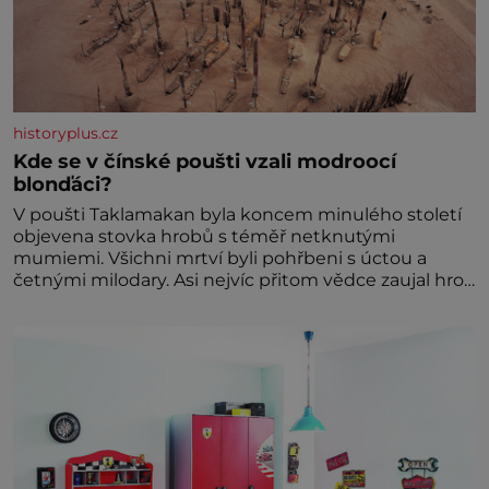
historyplus.cz
Kde se v čínské poušti vzali modroocí
blonďáci?
V poušti Taklamakan byla koncem minulého století
objevena stovka hrobů s téměř netknutými
mumiemi. Všichni mrtví byli pohřbeni s úctou a
četnými milodary. Asi nejvíc přitom vědce zaujal hrob
tříměsíčního chlapečka s modrou filcovou čapkou, z
níž se draly blonďaté vlásky. Fakt, že jsou těla
dávných lidí nesmírně dobře zachovalá, přičítají
odborníci zdejším klimatickým podmínkám. Sucho,
prosolené písky a extrémně