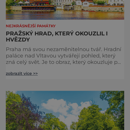
NEJKRÁSNĚJŠÍ PAMÁTKY
PRAŽSKÝ HRAD, KTERÝ OKOUZLIL I
HVĚZDY
Praha má svou nezaměnitelnou tvář. Hradní
paláce nad Vltavou vytvářejí pohled, který
zná celý svět. Je to obraz, který okouzluje po
staletí a nikdy nezevšední. Neexistuje snad
zobrazit více >>
jediný Čech, který by ho neznal. Pražský hrad
se objevuje na pohlednicích, ve filmech i na
fotkách. A kdo si plánuje výlet do naší
metropole, má ho na seznamu mí