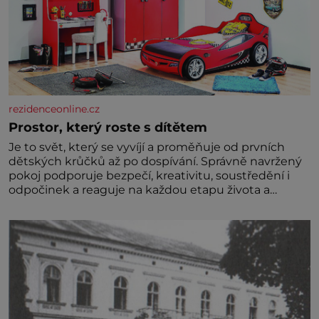
rezidenceonline.cz
Prostor, který roste s dítětem
Je to svět, který se vyvíjí a proměňuje od prvních
dětských krůčků až po dospívání. Správně navržený
pokoj podporuje bezpečí, kreativitu, soustředění i
odpočinek a reaguje na každou etapu života a
specifické potřeby dítěte. Pro nejmenší je klíčová
jednoduchost, měkkost a bezpečí, proto by pokoj
miminka měl působit především klidně a útulně.
Předškolní věk je