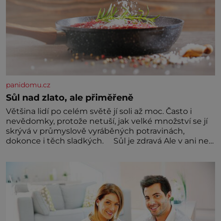
panidomu.cz
Sůl nad zlato, ale přiměřeně
Většina lidí po celém světě jí soli až moc. Často i
nevědomky, protože netuší, jak velké množství se jí
skrývá v průmyslově vyráběných potravinách,
dokonce i těch sladkých. Sůl je zdravá Ale v ani ne
třetinovém množství, než je pro většinu populace
běžné. Její základní složky– sodík a chlór – jsou
zásadní pro správné hospodaření