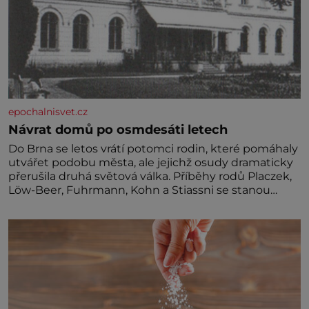
epochalnisvet.cz
Návrat domů po osmdesáti letech
Do Brna se letos vrátí potomci rodin, které pomáhaly
utvářet podobu města, ale jejichž osudy dramaticky
přerušila druhá světová válka. Příběhy rodů Placzek,
Löw-Beer, Fuhrmann, Kohn a Stiassni se stanou
jednou z hlavních dramaturgických linií festivalu
židovské kultury ŠTETL FEST 2026. Některé návraty
nejsou jednoduché. Místa, která si člověk pamatuje z
rodinných vyprávění, už dávno