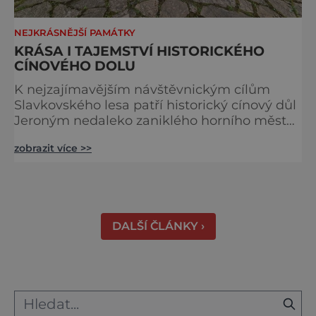
NEJKRÁSNĚJŠÍ PAMÁTKY
KRÁSA I TAJEMSTVÍ HISTORICKÉHO
CÍNOVÉHO DOLU
K nejzajímavějším návštěvnickým cílům
Slavkovského lesa patří historický cínový důl
Jeroným nedaleko zaniklého horního města
Čistá. Dolovat se v něm začalo už ve
zobrazit více >>
středověku. Národní kulturní památka je
dnes přístupná veřejnosti a hojně
vyhledávaná turisty, kteří si zde mohou učinit
poměrně konkrétní představu o namáhavé
práci tehdejších horníků. [gallery
DALŠÍ ČLÁNKY ›
ids="91631,91630,91632,91633,91634,91635,9