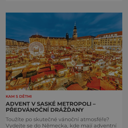
Braunova socha loutkou. Jde o unikátní
cyklus soch-loutek inspirovaných sochami
Matyáše Bernarda Brauna nejen z Kuksu.
Výstava Braunova socha loutkou představuje
padesát autorských loutek řezbáře a scénog
KAM S DĚTMI
ADVENT V SASKÉ METROPOLI –
PŘEDVÁNOČNÍ DRÁŽĎANY
Toužíte po skutečné vánoční atmosféře?
Vydejte se do Německa, kde mají adventní