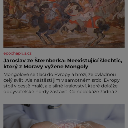
epochaplus.cz
Jaroslav ze Šternberka: Neexistující šlechtic,
který z Moravy vyžene Mongoly
Mongolové se tlačí do Evropy a hrozí, že ovládnou
celý svět. Ale naštěstí jim v samotném srdci Evropy
stojí v cestě malé, ale silné království, které dokáže
dobyvatelské hordy zastavit. Co nedokáže žádná z
asijských říší, co nedokážou Němci – to dokáže český
král. Nebo že by ne? Mongolové od roku 1223
postupují podél Kaspického a Azovského moře,