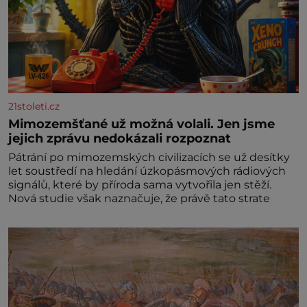
21stoleti.cz
Mimozemšťané už možná volali. Jen jsme
jejich zprávu nedokázali rozpoznat
Pátrání po mimozemských civilizacích se už desítky
let soustředí na hledání úzkopásmových rádiových
signálů, které by příroda sama vytvořila jen stěží.
Nová studie však naznačuje, že právě tato strate