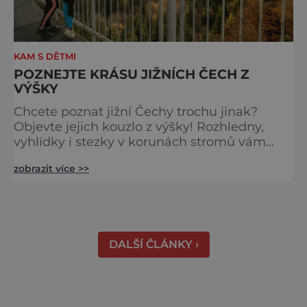
KAM S DĚTMI
POZNEJTE KRÁSU JIŽNÍCH ČECH Z
VÝŠKY
Chcete poznat jižní Čechy trochu jinak?
Objevte jejich kouzlo z výšky! Rozhledny,
vyhlídky i stezky v korunách stromů vám
nabídnou dechberoucí pohledy na řeky, lesy,
zobrazit více >>
města i Alpy v dálce. Ptačí pozorovatelna
Vrbenské rybníky Začněte třeba na Stezce
korunami stromů Lipno, kde se projdete ve
výšce 40 metrů s výhledy na šu
DALŠÍ ČLÁNKY ›