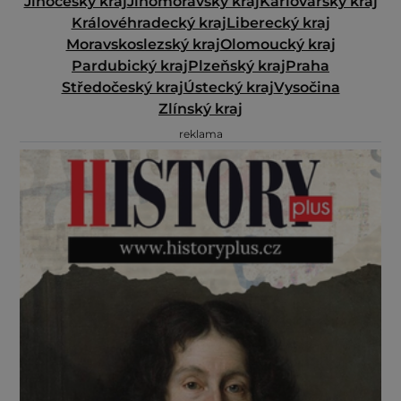
Jihočeský kraj
Jihomoravský kraj
Karlovarský kraj
Královéhradecký kraj
Liberecký kraj
Moravskoslezský kraj
Olomoucký kraj
Pardubický kraj
Plzeňský kraj
Praha
Středočeský kraj
Ústecký kraj
Vysočina
Zlínský kraj
reklama