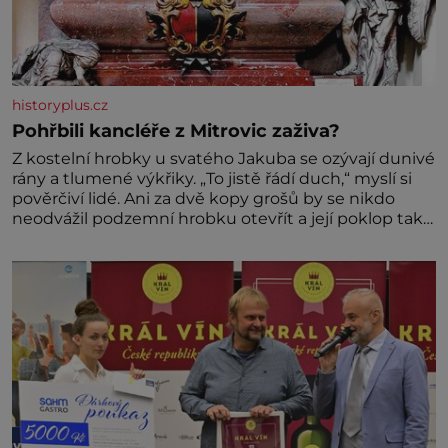
historyplus.cz
Pohřbili kancléře z Mitrovic zaživa?
Z kostelní hrobky u svatého Jakuba se ozývají dunivé
rány a tlumené výkřiky. „To jistě řádí duch,“ myslí si
pověrčiví lidé. Ani za dvě kopy grošů by se nikdo
neodvážil podzemní hrobku otevřít a její poklop tak
raději jen skrápí svěcenou vodou. Za několik dní
divné burácení skutečně ustane. Když o mnoho let
později hrobku