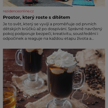
rezidenceonline.cz
Prostor, který roste s dítětem
Je to svět, který se vyvíjí a proměňuje od prvních
dětských krůčků až po dospívání. Správně navržený
pokoj podporuje bezpečí, kreativitu, soustředění i
odpočinek a reaguje na každou etapu života a
specifické potřeby dítěte. Pro nejmenší je klíčová
jednoduchost, měkkost a bezpečí, proto by pokoj
miminka měl působit především klidně a útulně.
Předškolní věk je