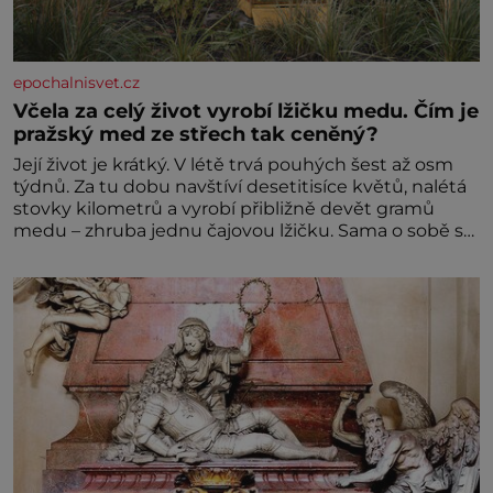
epochalnisvet.cz
Včela za celý život vyrobí lžičku medu. Čím je
pražský med ze střech tak ceněný?
Její život je krátký. V létě trvá pouhých šest až osm
týdnů. Za tu dobu navštíví desetitisíce květů, nalétá
stovky kilometrů a vyrobí přibližně devět gramů
medu – zhruba jednu čajovou lžičku. Sama o sobě se
může zdát bezvýznamná. Teprve když se spojí s
dalšími desítkami tisíc příslušnic svého včelstva,
vznikne jeden z nejdokonalejších organismů