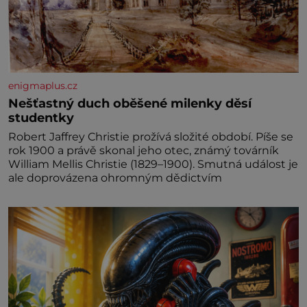
enigmaplus.cz
Nešťastný duch oběšené milenky děsí
studentky
Robert Jaffrey Christie prožívá složité období. Píše se
rok 1900 a právě skonal jeho otec, známý továrník
William Mellis Christie (1829–1900). Smutná událost je
ale doprovázena ohromným dědictvím