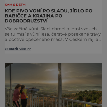
KAM S DĚTMI
KDE PIVO VONÍ PO SLADU, JÍDLO PO
BABIČCE A KRAJINA PO
DOBRODRUŽSTVÍ
Vše začíná vůní. Slad, chmel a letní vzduch
se tu mísí s vůní lesa, čerstvě posekané trávy
a poctivě opečeného masa. V Českém ráji a
na Liberecku se léto nepočítá na dny, ale na
zobrazit více >>
doušky – a ty tady tečou proudem. Není to
jen výlet, je to oslava chutí, tradice a
poctivého řemesla, kterou ocení každý, kdo
ví, že k dokonalému dni patří nejen výhled,
ale i výčep. Měšťanský pivovar Turnov přesně
ví,