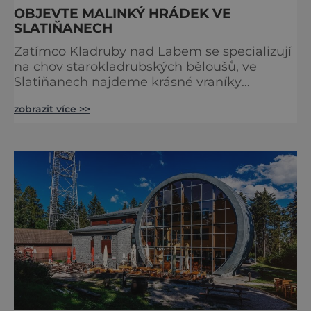
OBJEVTE MALINKÝ HRÁDEK VE
SLATIŇANECH
Zatímco Kladruby nad Labem se specializují
na chov starokladrubských běloušů, ve
Slatiňanech najdeme krásné vraníky
stejného plemene. V hipologickém muzeu v
zobrazit více >>
budově zámku se dozvíte více o chovu
těchto koní, jsou tu vystaveny významné
obrazy s koňskými motivy, sedla a postroje,
některé exponáty připomínají využití koní ve
vojenství, dopravě, honech či dostizích.
[caption id="attachment_74515