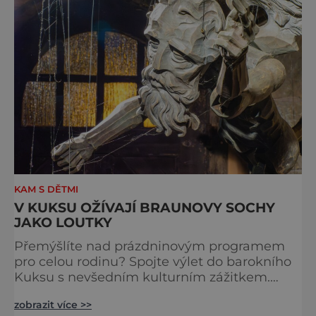
KAM S DĚTMI
V KUKSU OŽÍVAJÍ BRAUNOVY SOCHY
JAKO LOUTKY
Přemýšlíte nad prázdninovým programem
pro celou rodinu? Spojte výlet do barokního
Kuksu s nevšedním kulturním zážitkem.
Galerie loutek Kuks v historickém
zobrazit více >>
Comoedien-Hausu zve na stálou expozici