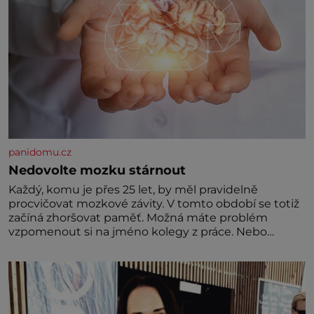
panidomu.cz
Nedovolte mozku stárnout
Každý, komu je přes 25 let, by měl pravidelně
procvičovat mozkové závity. V tomto období se totiž
začíná zhoršovat paměť. Možná máte problém
vzpomenout si na jméno kolegy z práce. Nebo
marně v paměti lovíte název knížky, kterou jste
nedávno přečetli. Je to opravdu tak, s věkem jako
kdyby se paměť rozhodla stávkovat. Cvičte