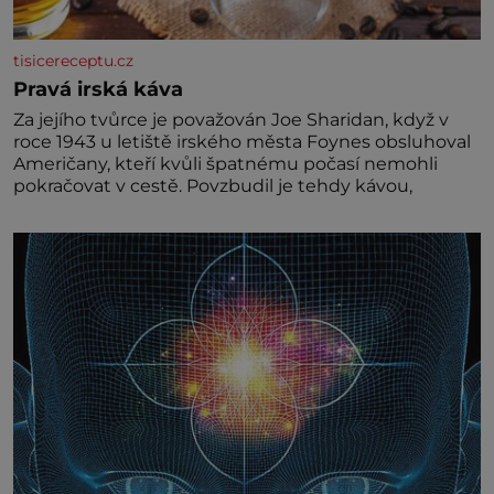
tisicereceptu.cz
Pravá irská káva
Za jejího tvůrce je považován Joe Sharidan, když v
roce 1943 u letiště irského města Foynes obsluhoval
Američany, kteří kvůli špatnému počasí nemohli
pokračovat v cestě. Povzbudil je tehdy kávou,