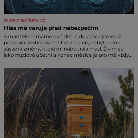
skutecnepribehy.cz
Hlas mě varuje před nebezpečím
S manželem máme dvě děti a dokonce jsme už
prarodiči. Mohla bych žít normálně, nebýt jedné
zásadní změny, která mi nabourala mysl. Živím se
jako mzdová účetní a konec měsíce je pro mě vždy
velice psychicky náročným obdobím. Od té chvíle, co
máme vnoučata, mi dcera čím dál častěji volá o
pomoc, co se hlídání týče. Dalo by se