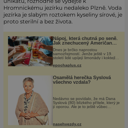
unikátu, rozhodně se vydejte k
Hromnickému jezírku nedaleko Plzně. Voda
jezírka je slabým roztokem kyseliny sírové, je
proto sterilní a bez života.
Nápoj, která chutná po seně.
Jak znechucený Američan
vymyslel brčko
Dnes je brčko naprostou
samozřejmostí. Jenže ještě v 19.
století lidé upíjejí limonády i koktejly
dutými stébly žita nebo žitné slámy.
epochaplus.cz
Fungují sice dobře, mají ale jednu
nepříjemnou vlastnost po chvíl
Osamělá herečka Syslová
všechno vzdala?
Nedávno se povídalo, že má Dana
Syslová (80) blízkého přítele, který je
jí oporou. Ale je to ještě vůbec
pravda? V posledních dnech čím dál
častěji mluví o svém odchodu.
Dohnala ji snad samota? Působí
nasehvezdy.cz