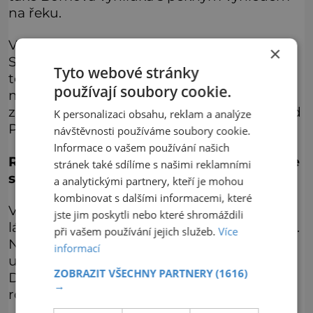
na řeku.
V roce 1901 měla být stezka prodloužena do
×
Semil, ale navrhovatelé narazili na odpor
Tyto webové stránky
tehdejšího majitele pozemků, který neměl s
používají soubory cookie.
městem dobré vztahy. Až v roce 1909 se
začalo s budováním tzv. nové části stezky od
K personalizaci obsahu, reklam a analýze
Podspálova do Semil.
návštěvnosti používáme soubory cookie.
Informace o vašem používání našich
Rozhledna Děčínský Sněžník
–
Nadýchejte
stránek také sdílíme s našimi reklamními
se na úžasné pískovcové rozhledně
a analytickými partnery, kteří je mohou
kombinovat s dalšími informacemi, které
Víte, že tomuto místu se také říká vzdušné
jste jim poskytli nebo které shromáždili
lázně? Vyražte na Sněžník a pochopíte proč.
při vašem používání jejich služeb.
Více
Nejen nádherné výhledy do okolí, ale také
informací
uděláte něco pro své zdraví. Rozhledna
ZOBRAZIT VŠECHNY PARTNERY
(1616)
Děčínský Sněžník patří k těm nejkrásnějším
→
rozhlednám v Česku.