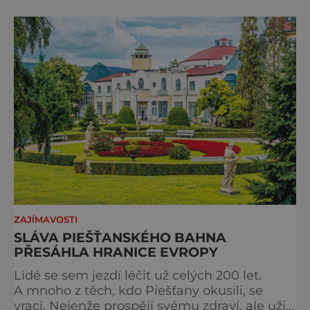
kam vyrazit. Objevte krásu Evropy v celé její
podobě. Města s neopakovatelnou
atmosférou Vydejte se s námi na prohlídku
měst, která patří k
ZAJÍMAVOSTI
SLÁVA PIEŠŤANSKÉHO BAHNA
PŘESÁHLA HRANICE EVROPY
Lidé se sem jezdí léčit už celých 200 let.
A mnoho z těch, kdo Piešťany okusili, se
vrací. Nejenže prospějí svému zdraví, ale užijí