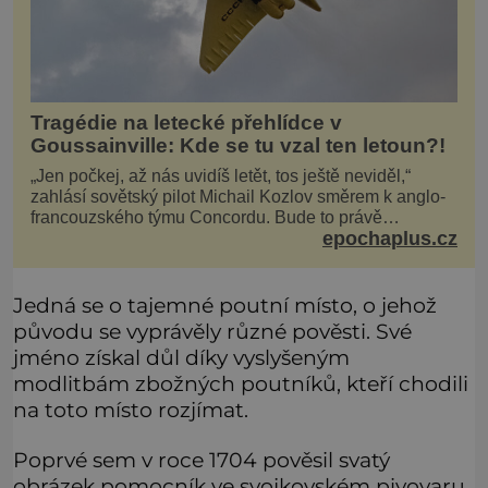
Tragédie na letecké přehlídce v
Goussainville: Kde se tu vzal ten letoun?!
„Jen počkej, až nás uvidíš letět, tos ještě neviděl,“
zahlásí sovětský pilot Michail Kozlov směrem k anglo-
francouzského týmu Concordu. Bude to právě
epochaplus.cz
konkurenční boj, co bude stát za smrtí celé 6členné
posádky Tupoleva Tu-144, zničením několika domů,
usmrcením 8 lidí na zemi (z toho 3 dětí) a 60 váž
Jedná se o tajemné poutní místo, o jehož
původu se vyprávěly různé pověsti. Své
jméno získal důl díky vyslyšeným
modlitbám zbožných poutníků, kteří chodili
na toto místo rozjímat.
Poprvé sem v roce 1704 pověsil svatý
obrázek pomocník ve svojkovském pivovaru