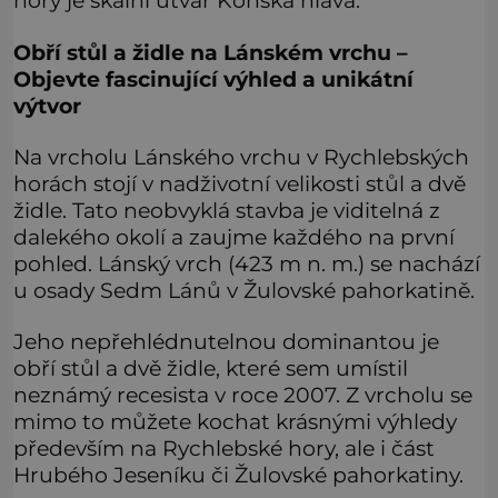
hory je skalní útvar Koňská hlava.
Obří stůl a židle na Lánském vrchu –
Objevte fascinující výhled a unikátní
výtvor
Na vrcholu Lánského vrchu v Rychlebských
horách stojí v nadživotní velikosti stůl a dvě
židle. Tato neobvyklá stavba je viditelná z
dalekého okolí a zaujme každého na první
pohled. Lánský vrch (423 m n. m.) se nachází
u osady Sedm Lánů v Žulovské pahorkatině.
Jeho nepřehlédnutelnou dominantou je
obří stůl a dvě židle, které sem umístil
neznámý recesista v roce 2007. Z vrcholu se
mimo to můžete kochat krásnými výhledy
především na Rychlebské hory, ale i část
Hrubého Jeseníku či Žulovské pahorkatiny.