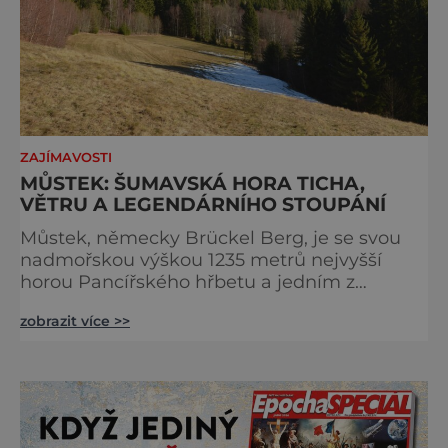
ZAJÍMAVOSTI
MŮSTEK: ŠUMAVSKÁ HORA TICHA,
VĚTRU A LEGENDÁRNÍHO STOUPÁNÍ
Můstek, německy Brückel Berg, je se svou
nadmořskou výškou 1235 metrů nejvyšší
horou Pancířského hřbetu a jedním z
nejcharakterističtějších vrcholů západní
zobrazit více >>
Šumavy. Přestože nestojí v centru hlavních
turistických proudů jako Velký Javor či
Poledník, právě v tom spočívá jeho síla.
Můstek si dodnes uchovává syrový horský
charakter, klid a zvláštní atmosféru
šumavských hřebenů, kde se střídá hustý les