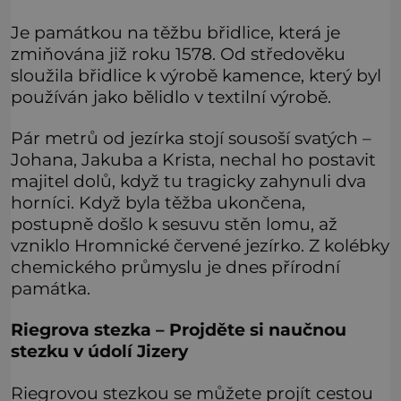
Je památkou na těžbu břidlice, která je
zmiňována již roku 1578. Od středověku
sloužila břidlice k výrobě kamence, který byl
používán jako bělidlo v textilní výrobě.
Pár metrů od jezírka stojí sousoší svatých –
Johana, Jakuba a Krista, nechal ho postavit
majitel dolů, když tu tragicky zahynuli dva
horníci. Když byla těžba ukončena,
postupně došlo k sesuvu stěn lomu, až
vzniklo Hromnické červené jezírko. Z kolébky
chemického průmyslu je dnes přírodní
památka.
Riegrova stezka –
Projděte si naučnou
stezku v údolí Jizery
Riegrovou stezkou se můžete projít cestou