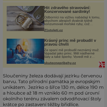
Hit zdravého stravování:
Konzervované sardinky!
Odborníci na výživu nabádají k tomu,
abychom alespoň dvakrát týdně
konzumovali mořské ryby, což
ovšem může být zatěžující pro
21stoleti.cz
peněženku. Dobrou zprávou je, že
hvězdou doporučení se nyní staly
konzervo
Krásný princ mě probudil v
pravou chvíli
Ze spaní mě probudil neznámý muž.
Vypadal jako princ. Měl nádherné
šaty a také šperky. Vyvedl mě z
pokoje ven, v kuchyni totiž začalo
skutecnepribehy.cz
hořet. Stalo se to už moc dávno.
Byla jsem malá holčička, měla jse
Sloučeniny železa dodávají jezírku červenou
barvu. Tato přírodní památka je evropským
unikátem. Jezírko o šířce 130 m, délce 190 m
a hloubce až 18 m vzniklo 60 m pod úrovní
okolního terénu závalem odvodňovací štoly
krátce po zastavení těžby břidlice.