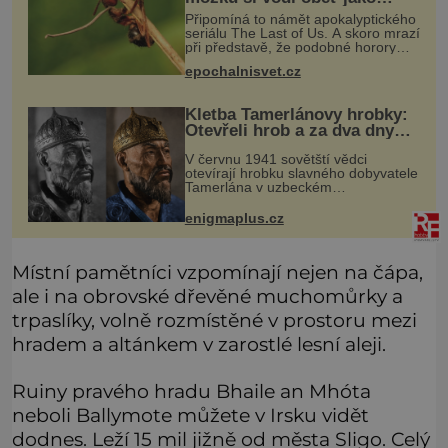
loutku
Připomíná to námět apokalyptického
seriálu The Last of Us. A skoro mrazí
při představě, že podobné horory
probíhají v přírodě běžně – s tím
epochalnisvet.cz
rozdílem, že nejde pouze o infekce
parazitickou houbou a že
Kletba Tamerlánovy hrobky:
Otevřeli hrob a za dva dny
začala invaze do SSSR.
V červnu 1941 sovětští vědci
Náhoda, nebo varování?
otevírají hrobku slavného dobyvatele
Tamerlána v uzbeckém
Samarkandu. O dva dny později
nacistické Německo zahajuje operaci
enigmaplus.cz
Barbarossa a napadá Sovětský svaz.
Shoda dat je
Místní pamětníci vzpomínají nejen na čápa,
ale i na obrovské dřevěné muchomůrky a
trpaslíky, volně rozmístěné v prostoru mezi
hradem a altánkem v zarostlé lesní aleji.
Ruiny pravého hradu Bhaile an Mhóta
neboli Ballymote můžete v Irsku vidět
dodnes. Leží 15 mil jižně od města Sligo. Celý