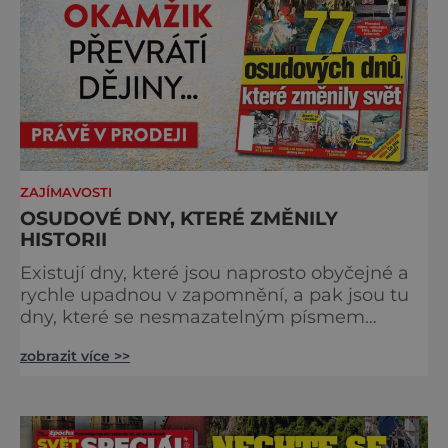
ZAJÍMAVOSTI
OSUDOVÉ DNY, KTERÉ ZMĚNILY
HISTORII
Existují dny, které jsou naprosto obyčejné a
rychle upadnou v zapomnění, a pak jsou tu
dny, které se nesmazatelným písmem
otisknou do lidské historie, a je jedno, jestli
zobrazit více >>
dojde k významnému objevu nebo děsivé
katastrofě. Vezměte si k ruce kalendář a
projděte společně s námi historii křížem
krážem. Je 10. dubna roku 49 př. n. l. a na