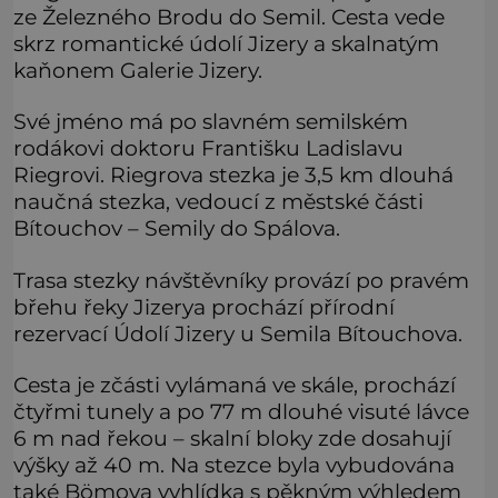
ze Železného Brodu do Semil. Cesta vede
skrz romantické údolí Jizery a skalnatým
kaňonem Galerie Jizery.
Své jméno má po slavném semilském
rodákovi doktoru Františku Ladislavu
Riegrovi. Riegrova stezka je 3,5 km dlouhá
naučná stezka, vedoucí z městské části
Bítouchov – Semily do Spálova.
Trasa stezky návštěvníky provází po pravém
břehu řeky Jizerya prochází přírodní
rezervací Údolí Jizery u Semila Bítouchova.
Cesta je zčásti vylámaná ve skále, prochází
čtyřmi tunely a po 77 m dlouhé visuté lávce
6 m nad řekou – skalní bloky zde dosahují
výšky až 40 m. Na stezce byla vybudována
také Bömova vyhlídka s pěkným výhledem