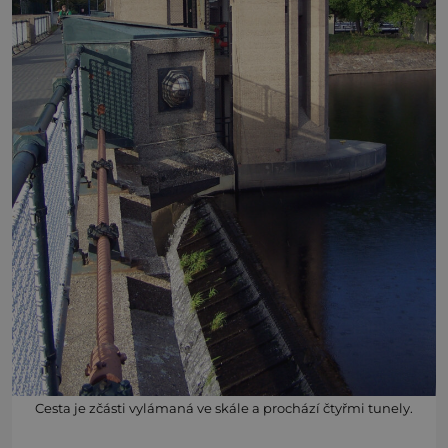
Cesta je zčásti vylámaná ve skále a prochází čtyřmi tunely.