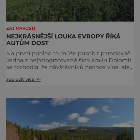
ZAJÍMAVOSTI
NEJKRÁSNĚJŠÍ LOUKA EVROPY ŘÍKÁ
AUTŮM DOST
Na první pohled to může působit paradoxně.
Jedna z nejfotografovanějších krajin Dolomit
se rozhodla, že návštěvníků nechce více, ale
méně. Alpe di Siusi, největší vysokohorská
zobrazit více >>
louka v Evropě, zavádí od léta 2026 nová
pravidla příjezdu, která mají jediný cíl –
zachovat místo, kvůli němuž sem lidé
přijíždějí. Nejde o boj proti turistům. Jde o
ochranu krajiny, která už nechce být obětí
vlastního úspě