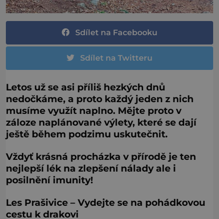
Sdílet na Facebooku
Sdílet na Twitteru
Letos už se asi příliš hezkých dnů
nedočkáme, a proto každý jeden z nich
musíme využít naplno. Mějte proto v
záloze naplánované výlety, které se dají
ještě během podzimu uskutečnit.
Vždyť krásná procházka v přírodě je ten
nejlepší lék na zlepšení nálady ale i
posilnění imunity!
Les Prašivice –
Vydejte se na pohádkovou
cestu k drakovi