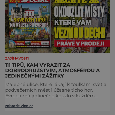
břehu říčky Rubikon pronáší Gaius Julius
Caesar svou slavnou vě
ZAJÍMAVOSTI
111 TIPŮ, KAM VYRAZIT ZA
DOBRODRUŽSTVÍM, ATMOSFÉROU A
JEDINEČNÝMI ZÁŽITKY
Malebné ulice, které lákají k toulkám, světla
podvečerních měst i úžasné ticho hor.
Evropa má jedinečné kouzlo v každém
období. Nové číslo Světa na dlani Speciál vás
zobrazit více >>
zve na cestu plnou inspirace, dobrodružství i
romantiky. Přinášíme vám 111 skvělých tipů,