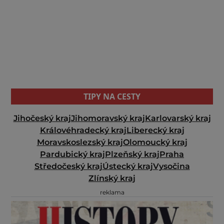
TIPY NA CESTY
Jihočeský kraj
Jihomoravský kraj
Karlovarský kraj
Královéhradecký kraj
Liberecký kraj
Moravskoslezský kraj
Olomoucký kraj
Pardubický kraj
Plzeňský kraj
Praha
Středočeský kraj
Ústecký kraj
Vysočina
Zlínský kraj
reklama