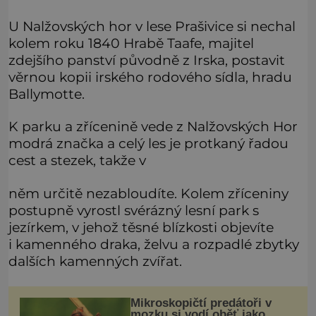
U Nalžovských hor v lese Prašivice si nechal
kolem roku 1840 Hrabě Taafe, majitel
zdejšího panství původně z Irska, postavit
věrnou kopii irského rodového sídla, hradu
Ballymotte.
K parku a zřícenině vede z Nalžovských Hor
modrá značka a celý les je protkaný řadou
cest a stezek, takže v
něm určitě nezabloudíte. Kolem zříceniny
postupně vyrostl svérázný lesní park s
jezírkem, v jehož těsné blízkosti objevíte
i kamenného draka, želvu a rozpadlé zbytky
dalších kamenných zvířat.
Mikroskopičtí predátoři v
mozku si vodí oběť jako