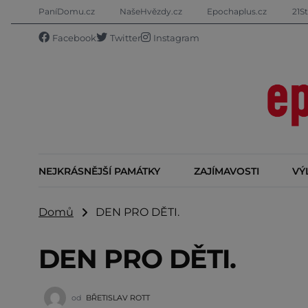
PaníDomu.cz
NašeHvězdy.cz
Epochaplus.cz
21St
Facebook
Twitter
Instagram
NEJKRÁSNĚJŠÍ PAMÁTKY
ZAJÍMAVOSTI
VÝ
Domů
DEN PRO DĚTI.
DEN PRO DĚTI.
od
BŘETISLAV ROTT