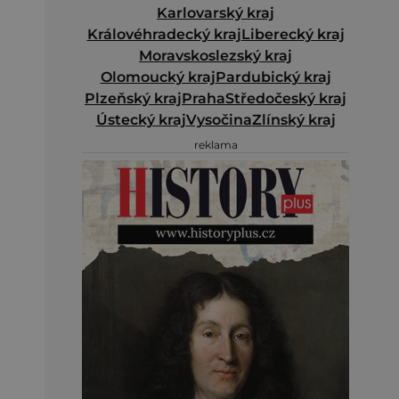
Karlovarský kraj
Královéhradecký kraj
Liberecký kraj
Moravskoslezský kraj
Olomoucký kraj
Pardubický kraj
Plzeňský kraj
Praha
Středočeský kraj
Ústecký kraj
Vysočina
Zlínský kraj
reklama