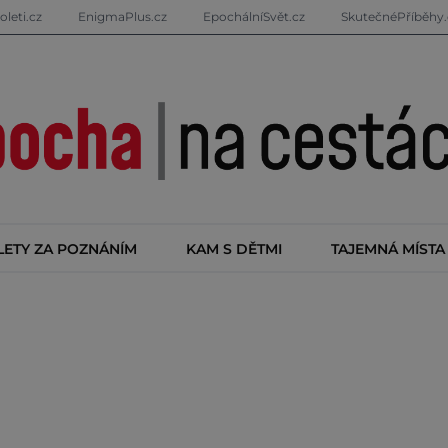
oleti.cz
EnigmaPlus.cz
EpochálníSvět.cz
SkutečnéPříběhy.
LETY ZA POZNÁNÍM
KAM S DĚTMI
TAJEMNÁ MÍSTA