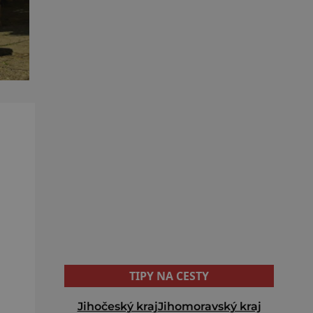
TIPY NA CESTY
Jihočeský kraj
Jihomoravský kraj