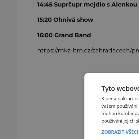
14:45 Suprčupr mejdlo s Alenkou
15:20 Ohnivá show
16:00 Grand Band
https://mkz-ltm.cz/zahradacech/p
Tyto webové
K personalizaci 
vašem používání n
mohou kombinovat
používání jejich 
ZOBRAZIT VŠEC