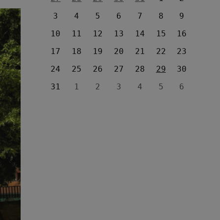
3
4
5
6
7
8
9
10
11
12
13
14
15
16
17
18
19
20
21
22
23
24
25
26
27
28
29
30
31
1
2
3
4
5
6