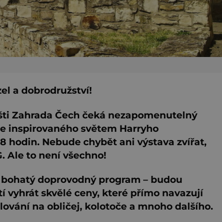
el a dobrodružství!
višti Zahrada Čech čeká nezapomenutelný
ne inspirovaného světem Harryho
8 hodin. Nebude chybět ani výstava zvířat,
. Ale to není všechno!
li bohatý doprovodný program – budou
í vyhrát skvělé ceny, které přímo navazují
lování na obličej, kolotoče a mnoho dalšího.