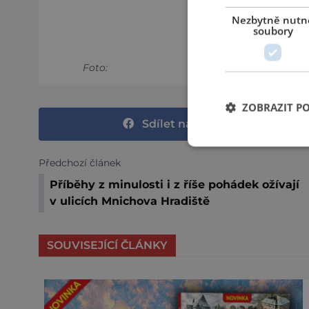
Nezbytně nutn
soubory
Foto:
ZOBRAZIT P
Sdílet na Facebooku
Předchozí článek
Příběhy z minulosti i z říše pohádek ožívají
v ulicích Mnichova Hradiště
SOUVISEJÍCÍ ČLÁNKY