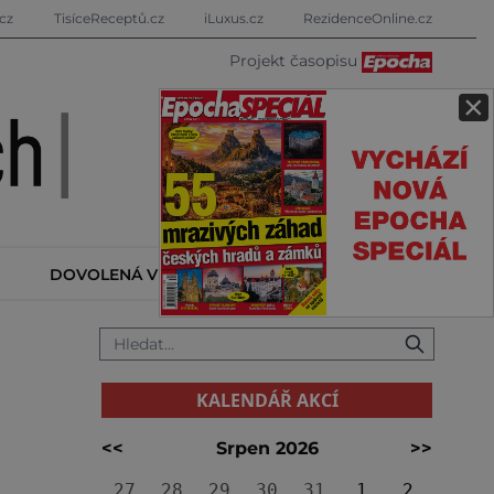
cz
TisíceReceptů.cz
iLuxus.cz
RezidenceOnline.cz
Projekt časopisu
×
DOVOLENÁ V ZAHRANIČÍ
KALENDÁŘ AKCÍ
KALENDÁŘ AKCÍ
<<
Srpen 2026
>>
27
28
29
30
31
1
2