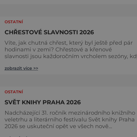
Vás zvou na 24. ročník tradiční Audience u císař
Karla I. Audience proběhne v sobotu 16. května 
Brandýs nad Labem-Staré Boleslavi. Akci již
OSTATNÍ
tradičně zahájíme přivítáním historick
CHŘESTOVÉ SLAVNOSTI 2026
Víte, jak chutná chřest, který byl ještě před pár
hodinami v zemi? Chřestové a křenové
slavnosti jsou každoročním vrcholem sezóny, kd
se brány farmy otevírají veřejnosti, aby společně
zobrazit více >>
oslavily „bílé a zelené zlato“ českých polí. Na co se
můžete těšit? Gastronomické nebe: Špičkoví
kuchaři vám v polní kuchyni předvedou, že chře
zdaleka není jen o holandské omáčce. Ochutná
OSTATNÍ
jemné krémov
SVĚT KNIHY PRAHA 2026
Nadcházející 31. ročník mezinárodního knižního
veletrhu a literárního festivalu Svět knihy Praha
2026 se uskuteční opět ve všech nově
zrekonstruovaných Křižíkových pavilonech a