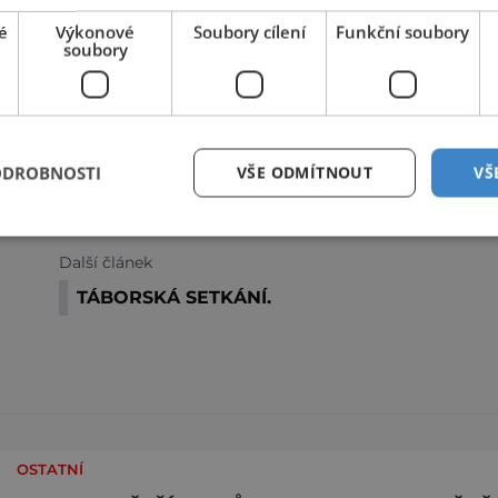
é
Výkonové
Soubory cílení
Funkční soubory
soubory
ODROBNOSTI
VŠE ODMÍTNOUT
VŠ
Sdílet na Twitteru
Další článek
TÁBORSKÁ SETKÁNÍ.
OSTATNÍ