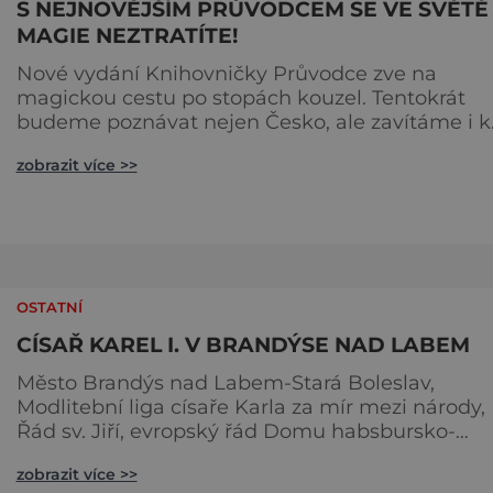
S NEJNOVĚJŠÍM PRŮVODCEM SE VE SVĚTĚ
MAGIE NEZTRATÍTE!
Nové vydání Knihovničky Průvodce zve na
magickou cestu po stopách kouzel. Tentokrát
budeme poznávat nejen Česko, ale zavítáme i k
sousedům na Slovensko. O tom, že obě země js
zobrazit více >>
okouzlující, není pochyb, brzy ale zjistíte, že čáry
jsou v nich zakořeněny hlouběji, než by se na pr
pohled mohlo zdát. Která místa jsou tedy spoje
s kouzly a nadpřirozenem? Turistika na koštěti
Když temnou noc
OSTATNÍ
CÍSAŘ KAREL I. V BRANDÝSE NAD LABEM
Město Brandýs nad Labem-Stará Boleslav,
Modlitební liga císaře Karla za mír mezi národy,
Řád sv. Jiří, evropský řád Domu habsbursko-
lotrinského, Unie evropských vojensko-
zobrazit více >>
historických skupin a Národní technické muze