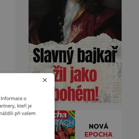
×
 Informace o
tnery, kteří je
máždili při vašem