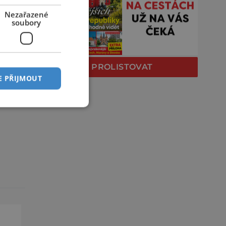
Nezařazené
soubory
PROLISTOVAT
E PŘIJMOUT