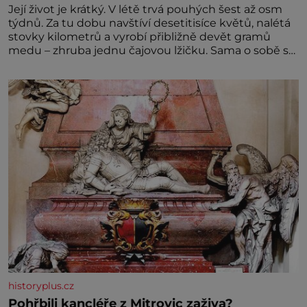
Její život je krátký. V létě trvá pouhých šest až osm
týdnů. Za tu dobu navštíví desetitisíce květů, nalétá
stovky kilometrů a vyrobí přibližně devět gramů
medu – zhruba jednu čajovou lžičku. Sama o sobě se
může zdát bezvýznamná. Teprve když se spojí s
dalšími desítkami tisíc příslušnic svého včelstva,
vznikne jeden z nejdokonalejších organismů
historyplus.cz
Pohřbili kancléře z Mitrovic zaživa?