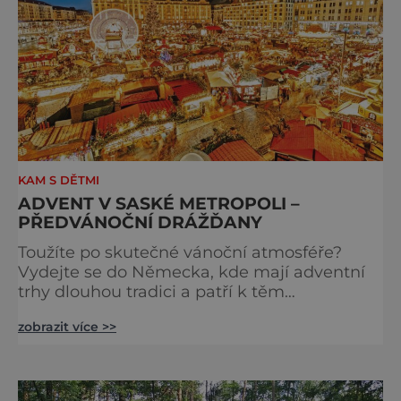
KAM S DĚTMI
ADVENT V SASKÉ METROPOLI –
PŘEDVÁNOČNÍ DRÁŽĎANY
Toužíte po skutečné vánoční atmosféře?
Vydejte se do Německa, kde mají adventní
trhy dlouhou tradici a patří k těm
nejpůvabnějším v Evropě. Ty nejbližší
zobrazit více >>
českým hranicím najdete v Drážďanech –
začínají 26. 11. 2025 a potrvají do 24. 12. 2025.
A stojí za to je zažít na vlastní kůži.
S norimberským Christkindlesmarktem se