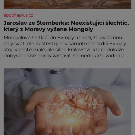
epochaplus.cz
Jaroslav ze Šternberka: Neexistující šlechtic,
který z Moravy vyžene Mongoly
Mongolové se tlačí do Evropy a hrozí, že ovládnou
celý svět. Ale naštěstí jim v samotném srdci Evropy
stojí v cestě malé, ale silné království, které dokáže
dobyvatelské hordy zastavit. Co nedokáže žádná z
asijských říší, co nedokážou Němci – to dokáže český
král. Nebo že by ne? Mongolové od roku 1223
postupují podél Kaspického a Azovského moře,