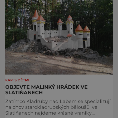
drážďanské vánoční trhy každoročně
přetahují o pozici nejnavštěvovanějších t
KAM S DĚTMI
OBJEVTE MALINKÝ HRÁDEK VE
SLATIŇANECH
Zatímco Kladruby nad Labem se specializují
na chov starokladrubských běloušů, ve
Slatiňanech najdeme krásné vraníky