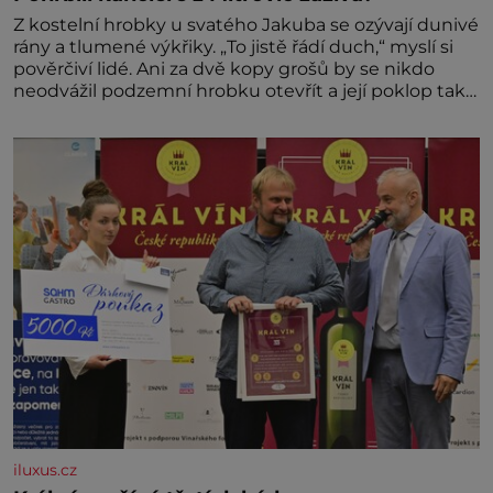
Z kostelní hrobky u svatého Jakuba se ozývají dunivé
rány a tlumené výkřiky. „To jistě řádí duch,“ myslí si
pověrčiví lidé. Ani za dvě kopy grošů by se nikdo
neodvážil podzemní hrobku otevřít a její poklop tak
raději jen skrápí svěcenou vodou. Za několik dní
divné burácení skutečně ustane. Když o mnoho let
později hrobku
iluxus.cz