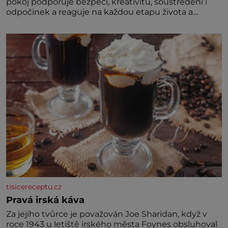
pokoj podporuje bezpečí, kreativitu, soustředění i
odpočinek a reaguje na každou etapu života a
specifické potřeby dítěte. Pro nejmenší je klíčová
jednoduchost, měkkost a bezpečí, proto by pokoj
miminka měl působit především klidně a útulně.
Předškolní věk je
tisicereceptu.cz
Pravá irská káva
Za jejího tvůrce je považován Joe Sharidan, když v
roce 1943 u letiště irského města Foynes obsluhoval