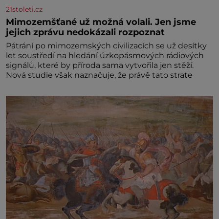
21stoleti.cz
Mimozemšťané už možná volali. Jen jsme
jejich zprávu nedokázali rozpoznat
Pátrání po mimozemských civilizacích se už desítky
let soustředí na hledání úzkopásmových rádiových
signálů, které by příroda sama vytvořila jen stěží.
Nová studie však naznačuje, že právě tato strate