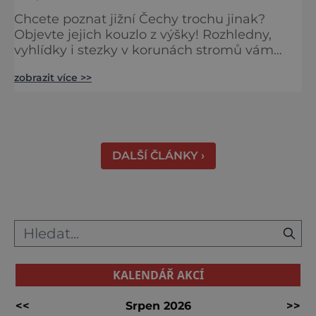
Chcete poznat jižní Čechy trochu jinak?
Objevte jejich kouzlo z výšky! Rozhledny,
vyhlídky i stezky v korunách stromů vám
nabídnou dechberoucí pohledy na řeky, lesy,
zobrazit více >>
města i Alpy v dálce. Ptačí pozorovatelna
Vrbenské rybníky Začněte třeba na Stezce
korunami stromů Lipno, kde se projdete ve
výšce 40 metrů s výhledy na šu
DALŠÍ ČLÁNKY ›
KALENDÁŘ AKCÍ
<<
Srpen 2026
>>