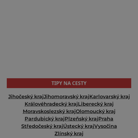
TIPY NA CESTY
Jihočeský kraj
Jihomoravský kraj
Karlovarský kraj
Královéhradecký kraj
Liberecký kraj
Moravskoslezský kraj
Olomoucký kraj
Pardubický kraj
Plzeňský kraj
Praha
Středočeský kraj
Ústecký kraj
Vysočina
Zlínský kraj