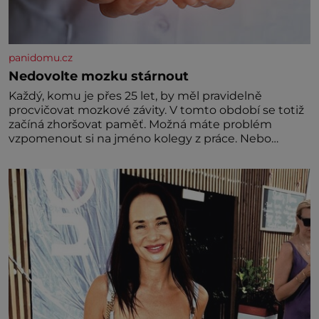
panidomu.cz
Nedovolte mozku stárnout
Každý, komu je přes 25 let, by měl pravidelně
procvičovat mozkové závity. V tomto období se totiž
začíná zhoršovat paměť. Možná máte problém
vzpomenout si na jméno kolegy z práce. Nebo
marně v paměti lovíte název knížky, kterou jste
nedávno přečetli. Je to opravdu tak, s věkem jako
kdyby se paměť rozhodla stávkovat. Cvičte