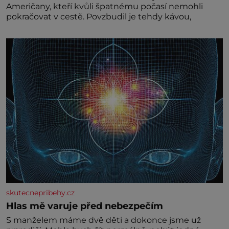
Američany, kteří kvůli špatnému počasí nemohli
pokračovat v cestě. Povzbudil je tehdy kávou,
skutecnepribehy.cz
Hlas mě varuje před nebezpečím
S manželem máme dvě děti a dokonce jsme už