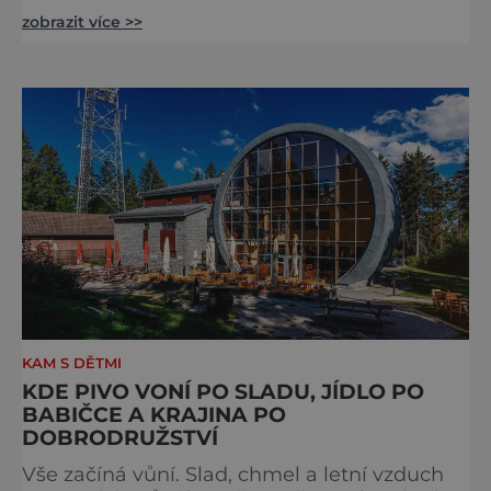
stejného plemene. V hipologickém muzeu v
zobrazit více >>
budově zámku se dozvíte více o chovu
těchto koní, jsou tu vystaveny významné
obrazy s koňskými motivy, sedla a postroje,
některé exponáty připomínají využití koní ve
vojenství, dopravě, honech či dostizích.
[caption id="attachment_74515
KAM S DĚTMI
KDE PIVO VONÍ PO SLADU, JÍDLO PO
BABIČCE A KRAJINA PO
DOBRODRUŽSTVÍ
Vše začíná vůní. Slad, chmel a letní vzduch