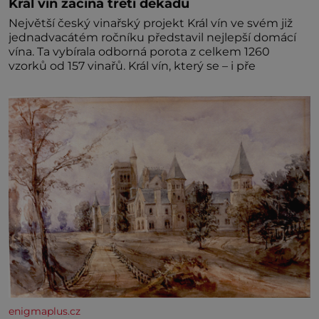
Král vín začíná třetí dekádu
Největší český vinařský projekt Král vín ve svém již
jednadvacátém ročníku představil nejlepší domácí
vína. Ta vybírala odborná porota z celkem 1260
vzorků od 157 vinařů. Král vín, který se – i pře
enigmaplus.cz