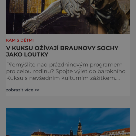
KAM S DĚTMI
V KUKSU OŽÍVAJÍ BRAUNOVY SOCHY
JAKO LOUTKY
Přemýšlíte nad prázdninovým programem
pro celou rodinu? Spojte výlet do barokního
Kuksu s nevšedním kulturním zážitkem.
Galerie loutek Kuks v historickém
zobrazit více >>
Comoedien-Hausu zve na stálou expozici
Braunova socha loutkou. Jde o unikátní
cyklus soch-loutek inspirovaných sochami
Matyáše Bernarda Brauna nejen z Kuksu.
Výstava Braunova socha loutkou představuje
padesát autorských loutek řezbáře a scénog