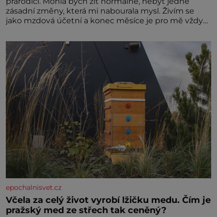
prarodiči. Mohla bych žít normálně, nebýt jedné
zásadní změny, která mi nabourala mysl. Živím se
jako mzdová účetní a konec měsíce je pro mě vždy
velice psychicky náročným obdobím. Od té chvíle, co
máme vnoučata, mi dcera čím dál častěji volá o
pomoc, co se hlídání týče. Dalo by se
epochalnisvet.cz
Včela za celý život vyrobí lžičku medu. Čím je
pražský med ze střech tak ceněný?