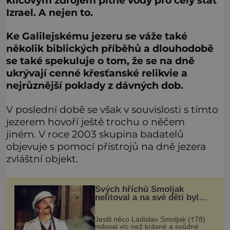
klíčovým zdrojem pitné vody pro celý stát
Izrael. A nejen to.
Ke Galilejskému jezeru se váže také
několik biblických příběhů a dlouhodobě
se také spekuluje o tom, že se na dně
ukrývají cenné křesťanské relikvie a
nejrůznější poklady z dávných dob.
V poslední době se však v souvislosti s tímto
jezerem hovoří ještě trochu o něčem
jiném. V roce 2003 skupina badatelů
objevuje s pomocí přístrojů na dně jezera
zvláštní objekt.
Svých hříchů Smoljak
nelitoval a na své děti byl
velmi pyšný
Jestli něco Ladislav Smoljak (†78)
miloval víc než krásné a svůdné