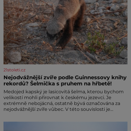
21stoleti.cz
Nejodvážnější zvíře podle Guinnessovy knihy
rekordů? Šelmička s pruhem na hřbetě!
Medojed kapský je lasicovitá šelma, kterou bychom
velikostí mohli přirovnat k českému jezevci. Je
extrémně nebojácná, ostatně bývá označována za
nejodvážnější zvíře vůbec. V této souvislosti je
dokonc