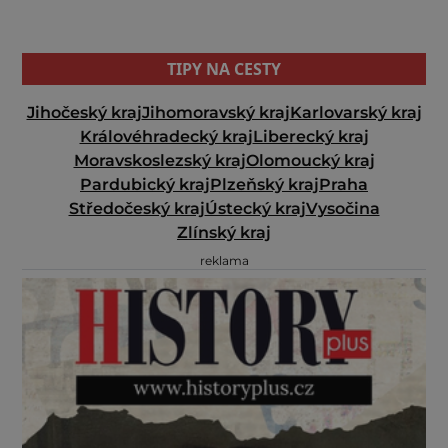
TIPY NA CESTY
Jihočeský kraj
Jihomoravský kraj
Karlovarský kraj
Královéhradecký kraj
Liberecký kraj
Moravskoslezský kraj
Olomoucký kraj
Pardubický kraj
Plzeňský kraj
Praha
Středočeský kraj
Ústecký kraj
Vysočina
Zlínský kraj
reklama