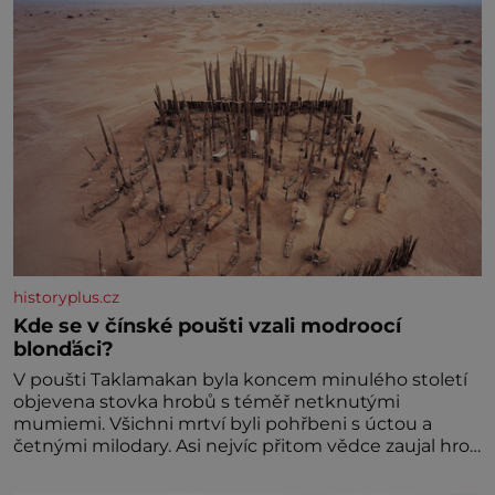
historyplus.cz
Kde se v čínské poušti vzali modroocí
blonďáci?
V poušti Taklamakan byla koncem minulého století
objevena stovka hrobů s téměř netknutými
mumiemi. Všichni mrtví byli pohřbeni s úctou a
četnými milodary. Asi nejvíc přitom vědce zaujal hrob
tříměsíčního chlapečka s modrou filcovou čapkou, z
níž se draly blonďaté vlásky. Fakt, že jsou těla