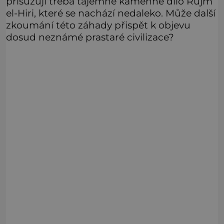
přisuzují třeba tajemné kamenné dílo Rujm
el-Hiri, které se nachází nedaleko. Může další
zkoumání této záhady přispět k objevu
dosud neznámé prastaré civilizace?