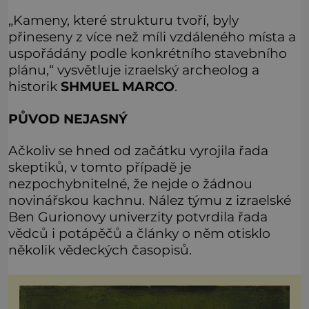
„Kameny, které strukturu tvoří, byly
přineseny z více než míli vzdáleného místa a
uspořádány podle konkrétního stavebního
plánu,“ vysvětluje izraelský archeolog a
historik
SHMUEL MARCO
.
PŮVOD NEJASNÝ
Ačkoliv se hned od začátku vyrojila řada
skeptiků, v tomto případě je
nezpochybnitelné, že nejde o žádnou
novinářskou kachnu. Nález týmu z izraelské
Ben Gurionovy univerzity potvrdila řada
vědců i potápěčů a články o něm otisklo
několik vědeckých časopisů.