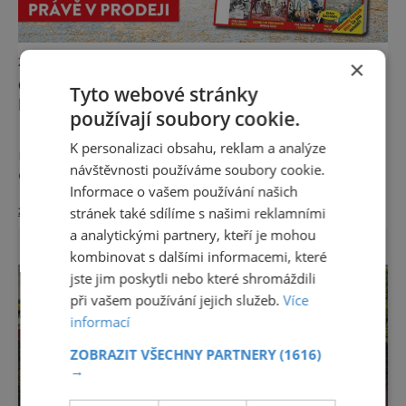
ZAJÍMAVOSTI
×
OSUDOVÉ DNY, KTERÉ ZMĚNILY
Tyto webové stránky
HISTORII
používají soubory cookie.
Existují dny, které jsou naprosto obyčejné a
K personalizaci obsahu, reklam a analýze
rychle upadnou v zapomnění, a pak jsou tu
návštěvnosti používáme soubory cookie.
dny, které se nesmazatelným písmem
Informace o vašem používání našich
otisknou do lidské historie, a je jedno, jestli
zobrazit více >>
stránek také sdílíme s našimi reklamními
dojde k významnému objevu nebo děsivé
katastrofě. Vezměte si k ruce kalendář a
a analytickými partnery, kteří je mohou
projděte společně s námi historii křížem
kombinovat s dalšími informacemi, které
krážem. Je 10. dubna roku 49 př. n. l. a na
jste jim poskytli nebo které shromáždili
břehu říčky Rubikon pronáší Gaius Julius
při vašem používání jejich služeb.
Více
Caesar svou slavnou vě
informací
ZOBRAZIT VŠECHNY PARTNERY
(1616)
→