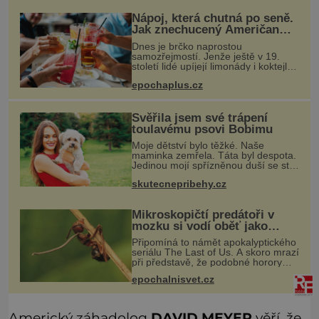
Nápoj, která chutná po seně.
Jak znechucený Američan
vymyslel brčko
Dnes je brčko naprostou
samozřejmostí. Jenže ještě v 19.
století lidé upíjejí limonády i koktejly
dutými stébly žita nebo žitné slámy.
epochaplus.cz
Fungují sice dobře, mají ale jednu
nepříjemnou vlastnost po chvíl
Svěřila jsem své trápení
toulavému psovi Bobimu
Moje dětství bylo těžké. Naše
maminka zemřela. Táta byl despota.
Jedinou mojí spřízněnou duší se stal
toulavý pejsek Bobi. Doma jsem jako
skutecnepribehy.cz
dítě měla peklo. Maminka zemřela,
když jsem byla ještě malá. O
Mikroskopičtí predátoři v
mozku si vodí oběť jako
loutku
Připomíná to námět apokalyptického
seriálu The Last of Us. A skoro mrazí
při představě, že podobné horory
probíhají v přírodě běžně – s tím
epochalnisvet.cz
rozdílem, že nejde pouze o infekce
parazitickou houbou a že
Americký záhadolog
DAVID MEYER
věří, že