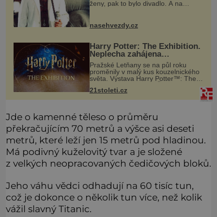
ženy, pak to bylo divadlo. A na
divadelních prknech stál ještě pár
dní před tím, než odešel do
uměleckého nebe. Kdysi někdo z
nasehvezdy.cz
přátel
Harry Potter: The Exhibition.
Neplecha zahájena…
Pražské Letňany se na půl roku
proměnily v malý kus kouzelnického
světa. Výstava Harry Potter™: The
Exhibition přivezla do Česka
21stoleti.cz
originální filmové kostýmy a rekvizity,
Bradavice, Hagridovu chýši i uč
Jde o kamenné těleso o průměru
překračujícím 70 metrů a výšce asi deseti
metrů, které leží jen 15 metrů pod hladinou.
Má podivný kuželovitý tvar a je složené
z velkých neopracovaných čedičových bloků.
Jeho váhu vědci odhadují na 60 tisíc tun,
což je dokonce o několik tun více, než kolik
vážil slavný Titanic.