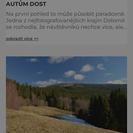
AUTŮM DOST
Na první pohled to může působit paradoxně.
Jedna z nejfotografovanějších krajin Dolomit
se rozhodla, že návštěvníků nechce více, ale
méně. Alpe di Siusi, největší vysokohorská
zobrazit více >>
louka v Evropě, zavádí od léta 2026 nová
pravidla příjezdu, která mají jediný cíl –
zachovat místo, kvůli němuž sem lidé
přijíždějí. Nejde o boj proti turistům. Jde o
ochranu krajiny, která už nechce být obětí
vlastního úspě