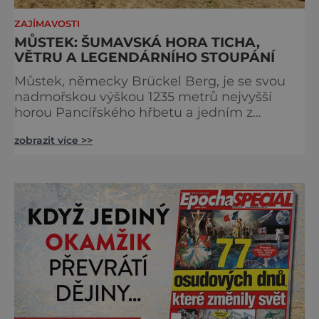
ZAJÍMAVOSTI
MŮSTEK: ŠUMAVSKÁ HORA TICHA,
VĚTRU A LEGENDÁRNÍHO STOUPÁNÍ
Můstek, německy Brückel Berg, je se svou
nadmořskou výškou 1235 metrů nejvyšší
horou Pancířského hřbetu a jedním z
nejcharakterističtějších vrcholů západní
zobrazit více >>
Šumavy. Přestože nestojí v centru hlavních
turistických proudů jako Velký Javor či
Poledník, právě v tom spočívá jeho síla.
Můstek si dodnes uchovává syrový horský
charakter, klid a zvláštní atmosféru
šumavských hřebenů, kde se střídá hustý les