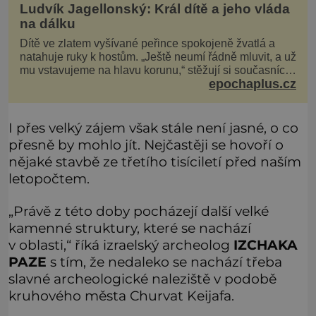
Ludvík Jagellonský: Král dítě a jeho vláda
na dálku
Dítě ve zlatem vyšívané peřince spokojeně žvatlá a
natahuje ruky k hostům. „Ještě neumí řádně mluvit, a už
mu vstavujeme na hlavu korunu,“ stěžují si současníci,
epochaplus.cz
pro které je k neuvěření, že droboučký princ se dnes
stal králem. Otázka za milion, na niž by všichni,
zejména stárnoucí a nemocný král Vl
I přes velký zájem však stále není jasné, o co
přesně by mohlo jít. Nejčastěji se hovoří o
nějaké stavbě ze třetího tisíciletí před naším
letopočtem.
„Právě z této doby pocházejí další velké
kamenné struktury, které se nachází
v oblasti,“ říká izraelský archeolog
IZCHAKA
PAZE
s tím, že nedaleko se nachází třeba
slavné archeologické naleziště v podobě
kruhového města Churvat Keijafa.