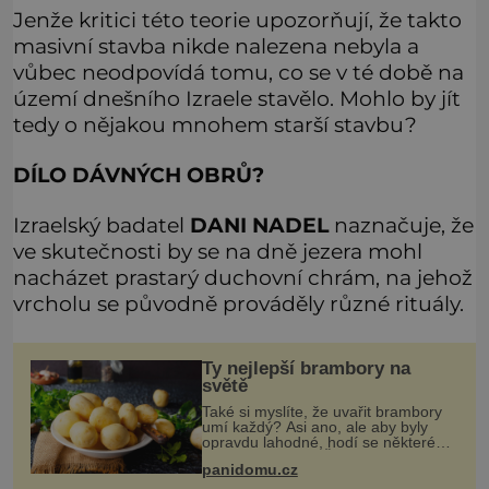
Jenže kritici této teorie upozorňují, že takto
masivní stavba nikde nalezena nebyla a
vůbec neodpovídá tomu, co se v té době na
území dnešního Izraele stavělo. Mohlo by jít
tedy o nějakou mnohem starší stavbu?
DÍLO DÁVNÝCH OBRŮ?
Izraelský badatel
DANI NADEL
naznačuje, že
ve skutečnosti by se na dně jezera mohl
nacházet prastarý duchovní chrám, na jehož
vrcholu se původně prováděly různé rituály.
Ty nejlepší brambory na
světě
Také si myslíte, že uvařit brambory
umí každý? Asi ano, ale aby byly
opravdu lahodné, hodí se některé
jednoduché triky. Že jsou různé
panidomu.cz
varné typy od A, tedy na saláty, po D
na kaši, určitě víte, takže