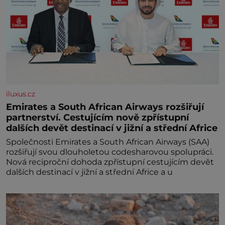
iluxus.cz
Emirates a South African Airways rozšiřují
partnerství. Cestujícím nově zpřístupní
dalších devět destinací v jižní a střední Africe
Společnosti Emirates a South African Airways (SAA)
rozšiřují svou dlouholetou codesharovou spolupráci.
Nová reciproční dohoda zpřístupní cestujícím devět
dalších destinací v jižní a střední Africe a u