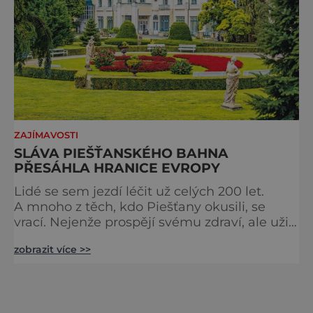
ZAJÍMAVOSTI
SLÁVA PIEŠŤANSKÉHO BAHNA
PŘESÁHLA HRANICE EVROPY
Lidé se sem jezdí léčit už celých 200 let.
A mnoho z těch, kdo Piešťany okusili, se
vrací. Nejenže prospějí svému zdraví, ale užijí
si tu i bohatý společenský život. Když se
zobrazit více >>
řekne slovenské lázně, Piešťany bývají první
volbou. Jejich věhlas je mezinárodní. A není
divu. Město rozprostřené na březích řeky
Váhu je proslulé termálními prameny