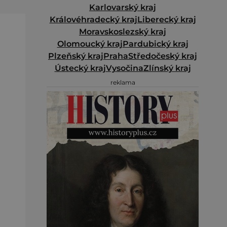
Karlovarský kraj
Královéhradecký kraj
Liberecký kraj
Moravskoslezský kraj
Olomoucký kraj
Pardubický kraj
Plzeňský kraj
Praha
Středočeský kraj
Ústecký kraj
Vysočina
Zlínský kraj
reklama