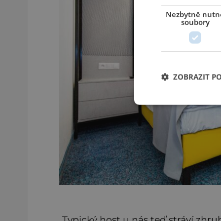
Nezbytně nutn
soubory
ZOBRAZIT P
„Typický host u nás teď stráví zhr