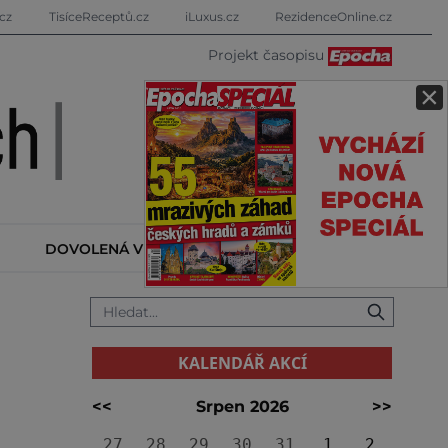
cz
TisíceReceptů.cz
iLuxus.cz
RezidenceOnline.cz
Projekt časopisu
×
DOVOLENÁ V ZAHRANIČÍ
KALENDÁŘ AKCÍ
KALENDÁŘ AKCÍ
<<
Srpen 2026
>>
27
28
29
30
31
1
2