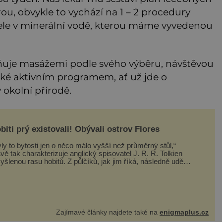
u, obvykle to vychází na 1 – 2 procedury
pele v minerální vodě, kterou máme vyvedenou
ňuje masážemi podle svého výběru, návštěvou
ké aktivním programem, ať už jde o
okolní přírodě.
biti prý existovali! Obývali ostrov Flores
ly to bytosti jen o něco málo vyšší než průměrný stůl,“
vě tak charakterizuje anglický spisovatel J. R. R. Tolkien
ou rasu hobitů. Z půlčíků, jak jim říká, následně udělá
avní hrdiny svých slavných fantasy knih. Podobné bytosti
ý ovšem naši planetu opravdu kdysi obývaly. Šlo o naše
Zajímavé články najdete také na
enigmaplus.cz