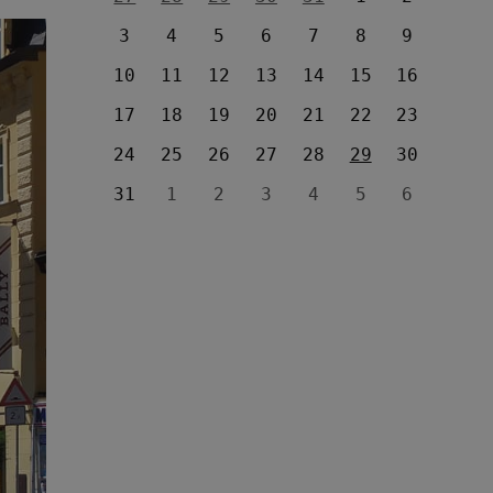
3
4
5
6
7
8
9
10
11
12
13
14
15
16
17
18
19
20
21
22
23
24
25
26
27
28
29
30
31
1
2
3
4
5
6