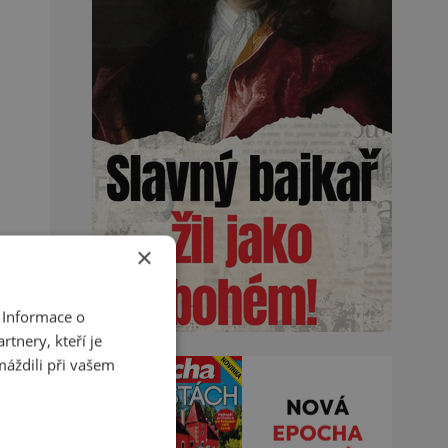
×
 Informace o
tnery, kteří je
máždili při vašem