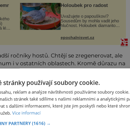
Kemr
Holoubek pro radost
Uvažujete o papouškovi?
ského
Sousedům by mohla vadit jeho
6)
hlučnost. Holoubek diamantový
á léta
komunikuje téměř
olegy
neslyšitelným pípáním, je
vadla
epochalnisvet.cz
roztomilý a hodí se i pro
udolfa
chovatele začátečníky. Jedná
se o nenároč
adší ročníky hostů. Chtějí se zregenerovat, ale
mum i v ostatních oblastech. Kromě důrazu na
věnují dopoledne, vyhledávají kulturu,
 stránky používají soubory cookie.
obsahu, reklam a analýze návštěvnosti používáme soubory cookie.
ašich stránek také sdílíme s našimi reklamními a analytickými par
 s dalšími informacemi, které jste jim poskytli nebo které shro
služeb.
Více informací
HNY PARTNERY
(1616) →