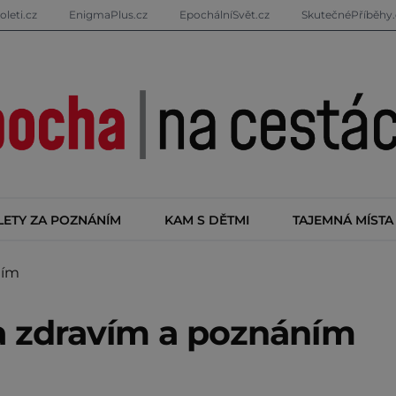
oleti.cz
EnigmaPlus.cz
EpochálníSvět.cz
SkutečnéPříběhy.
LETY ZA POZNÁNÍM
KAM S DĚTMI
TAJEMNÁ MÍSTA
ním
a zdravím a poznáním