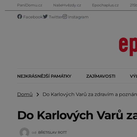
PaníDomu.cz
NašeHvězdy.cz
Epochaplus.cz
21St
Facebook
Twitter
Instagram
NEJKRÁSNĚJŠÍ PAMÁTKY
ZAJÍMAVOSTI
VÝ
Domů
Do Karlových Varů za zdravím a pozná
Do Karlových Varů z
od
BŘETISLAV ROTT