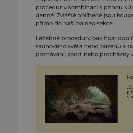
procedur v kombinaci s pitnou kúro
denně. Zvláště oblíbené jsou kou
přímo do naší balneo sekce.
Léčebné procedury pak host dopl
saunového světa nebo bazénu a ta
poznávání, sport nebo procházky v 
Ho
„By
prá
smyšlen
hl
pr