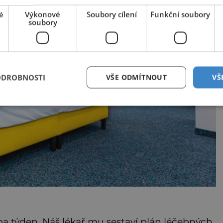
é
Výkonové
Soubory cílení
Funkční soubory
soubory
ODROBNOSTI
VŠE ODMÍTNOUT
VŠ
uba týden. Náš lékař mu sestaví plán léčebných