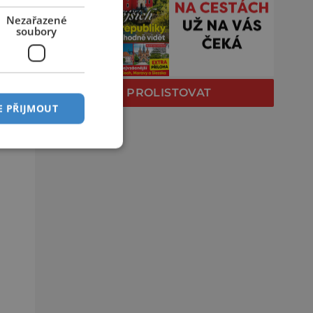
Nezařazené
soubory
PROLISTOVAT
E PŘIJMOUT