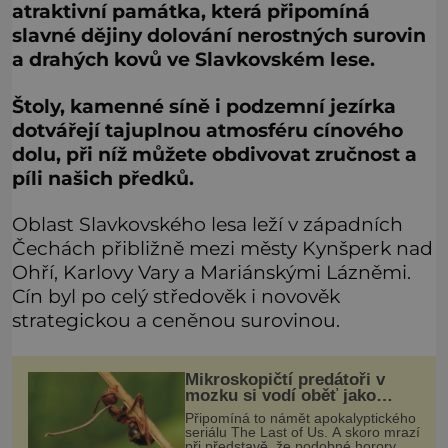
atraktivní památka, která připomíná
slavné dějiny dolování nerostných surovin
a drahých kovů ve Slavkovském lese.
Štoly, kamenné síně i podzemní jezírka
dotvářejí tajuplnou atmosféru cínového
dolu, při níž můžete obdivovat zručnost a
píli našich předků.
Oblast Slavkovského lesa leží v západních
Čechách přibližně mezi městy Kynšperk nad
Ohří, Karlovy Vary a Mariánskými Lázněmi.
Cín byl po celý středověk i novověk
strategickou a ceněnou surovinou.
Mikroskopičtí predátoři v
mozku si vodí oběť jako
loutku
Připomíná to námět apokalyptického
seriálu The Last of Us. A skoro mrazí
při představě, že podobné horory