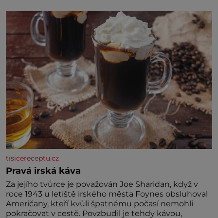
specifické potřeby dítěte. Pro nejmenší je klíčová
jednoduchost, měkkost a bezpečí, proto by pokoj
miminka měl působit především klidně a útulně.
Předškolní věk je
tisicereceptu.cz
Pravá irská káva
Za jejího tvůrce je považován Joe Sharidan, když v
roce 1943 u letiště irského města Foynes obsluhoval
Američany, kteří kvůli špatnému počasí nemohli
pokračovat v cestě. Povzbudil je tehdy kávou,