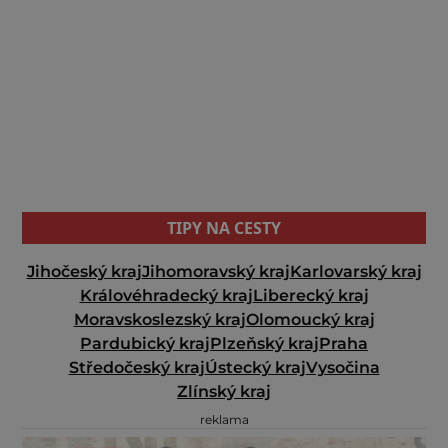
TIPY NA CESTY
Jihočeský kraj
Jihomoravský kraj
Karlovarský kraj
Královéhradecký kraj
Liberecký kraj
Moravskoslezský kraj
Olomoucký kraj
Pardubický kraj
Plzeňský kraj
Praha
Středočeský kraj
Ústecký kraj
Vysočina
Zlínský kraj
reklama