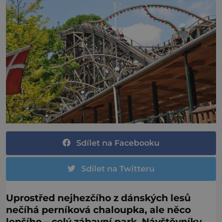
Sdílet na Facebooku
Sdílet na Twitteru
Uprostřed nejhezčího z dánských lesů
nečíhá perníková chaloupka, ale něco
lepšího – celý zábavní park. Návštěvníky