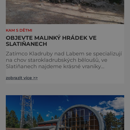
KAM S DĚTMI
OBJEVTE MALINKÝ HRÁDEK VE
SLATIŇANECH
Zatímco Kladruby nad Labem se specializují
na chov starokladrubských běloušů, ve
Slatiňanech najdeme krásné vraníky
stejného plemene. V hipologickém muzeu v
zobrazit více >>
budově zámku se dozvíte více o chovu
těchto koní, jsou tu vystaveny významné
obrazy s koňskými motivy, sedla a postroje,
některé exponáty připomínají využití koní ve
vojenství, dopravě, honech či dostizích.
[caption id="attachment_74515