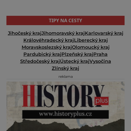
TIPY NA CESTY
Jihočeský kraj
Jihomoravský kraj
Karlovarský kraj
Královéhradecký kraj
Liberecký kraj
Moravskoslezský kraj
Olomoucký kraj
Pardubický kraj
Plzeňský kraj
Praha
Středočeský kraj
Ústecký kraj
Vysočina
Zlínský kraj
reklama