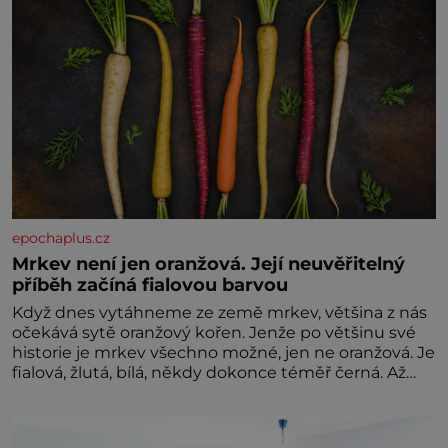
epochaplus.cz
Mrkev není jen oranžová. Její neuvěřitelný
příběh začíná fialovou barvou
Když dnes vytáhneme ze země mrkev, většina z nás
očekává sytě oranžový kořen. Jenže po většinu své
historie je mrkev všechno možné, jen ne oranžová. Je
fialová, žlutá, bílá, někdy dokonce téměř černá. Až
díky stovkám let pečlivého šlechtění se z ní stává
zelenina, bez které si českou zahradu ani
nedokážeme představit. Její příběh je