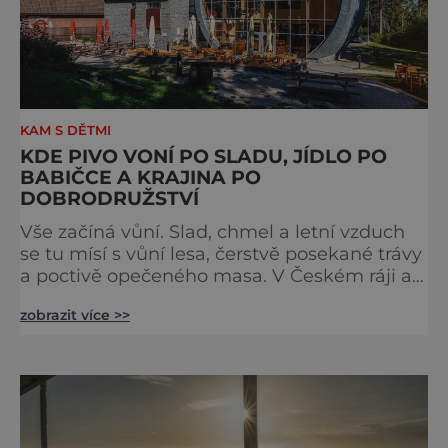
KAM S DĚTMI
KDE PIVO VONÍ PO SLADU, JÍDLO PO
BABIČCE A KRAJINA PO
DOBRODRUŽSTVÍ
Vše začíná vůní. Slad, chmel a letní vzduch
se tu mísí s vůní lesa, čerstvě posekané trávy
a poctivě opečeného masa. V Českém ráji a
na Liberecku se léto nepočítá na dny, ale na
zobrazit více >>
doušky – a ty tady tečou proudem. Není to
jen výlet, je to oslava chutí, tradice a
poctivého řemesla, kterou ocení každý, kdo
ví, že k dokonalému dni patří nejen výhled,
ale i výčep. Měšťanský pivovar Turnov přesně
ví,