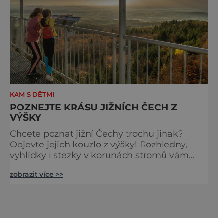
KAM S DĚTMI
POZNEJTE KRÁSU JIŽNÍCH ČECH Z
VÝŠKY
Chcete poznat jižní Čechy trochu jinak?
Objevte jejich kouzlo z výšky! Rozhledny,
vyhlídky i stezky v korunách stromů vám
nabídnou dechberoucí pohledy na řeky, lesy,
zobrazit více >>
města i Alpy v dálce. Ptačí pozorovatelna
Vrbenské rybníky Začněte třeba na Stezce
korunami stromů Lipno, kde se projdete ve
výšce 40 metrů s výhledy na šu