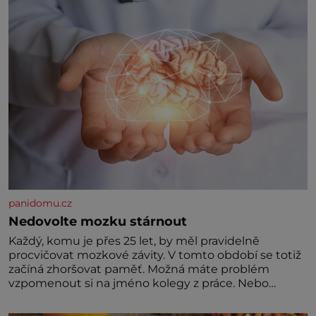
Jeho domovinou je prakticky celá Austrálie s
výjimkou pobřežní oblasti.
panidomu.cz
Nedovolte mozku stárnout
Každý, komu je přes 25 let, by měl pravidelně
procvičovat mozkové závity. V tomto období se totiž
začíná zhoršovat paměť. Možná máte problém
vzpomenout si na jméno kolegy z práce. Nebo
marně v paměti lovíte název knížky, kterou jste
nedávno přečetli. Je to opravdu tak, s věkem jako