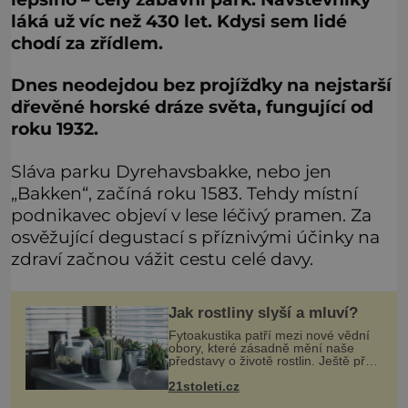
láká už víc než 430 let. Kdysi sem lidé
chodí za zřídlem.
Dnes neodejdou bez projížďky na nejstarší
dřevěné horské dráze světa, fungující od
roku 1932.
Sláva parku Dyrehavsbakke, nebo jen
„Bakken“, začíná roku 1583. Tehdy místní
podnikavec objeví v lese léčivý pramen. Za
osvěžující degustací s příznivými účinky na
zdraví začnou vážit cestu celé davy.
Jak rostliny slyší a mluví?
Fytoakustika patří mezi nové vědní
obory, které zásadně mění naše
představy o životě rostlin. Ještě před
několika desetiletími byly rostliny
21stoleti.cz
považovány za tiché a pasivní
organismy, které pouze reaguj