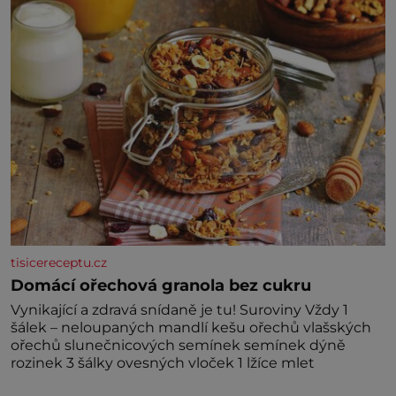
kdyby se paměť rozhodla stávkovat. Cvičte
tisicereceptu.cz
Domácí ořechová granola bez cukru
Vynikající a zdravá snídaně je tu! Suroviny Vždy 1
šálek – neloupaných mandlí kešu ořechů vlašských
ořechů slunečnicových semínek semínek dýně
rozinek 3 šálky ovesných vloček 1 lžíce mlet