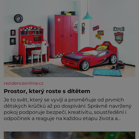
rezidenceonline.cz
Prostor, který roste s dítětem
Je to svět, který se vyvíjí a proměňuje od prvních
dětských krůčků až po dospívání. Správně navržený
pokoj podporuje bezpečí, kreativitu, soustředění i
odpočinek a reaguje na každou etapu života a
specifické potřeby dítěte. Pro nejmenší je klíčová
jednoduchost, měkkost a bezpečí, proto by pokoj
miminka měl působit především klidně a útulně.