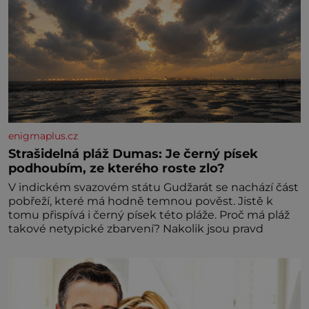
enigmaplus.cz
Strašidelná pláž Dumas: Je černý písek
podhoubím, ze kterého roste zlo?
V indickém svazovém státu Gudžarát se nachází část
pobřeží, které má hodně temnou pověst. Jistě k
tomu přispívá i černý písek této pláže. Proč má pláž
takové netypické zbarvení? Nakolik jsou pravd