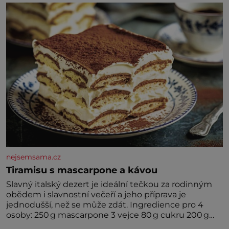
nejsemsama.cz
Tiramisu s mascarpone a kávou
Slavný italský dezert je ideální tečkou za rodinným
obědem i slavnostní večeří a jeho příprava je
jednodušší, než se může zdát. Ingredience pro 4
osoby: 250 g mascarpone 3 vejce 80 g cukru 200 g
cukrářských piškotů 250 ml silné kávy 2 lžíce