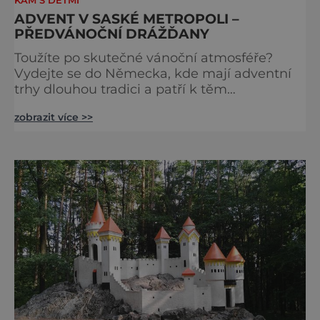
KAM S DĚTMI
ADVENT V SASKÉ METROPOLI –
PŘEDVÁNOČNÍ DRÁŽĎANY
Toužíte po skutečné vánoční atmosféře?
Vydejte se do Německa, kde mají adventní
trhy dlouhou tradici a patří k těm
nejpůvabnějším v Evropě. Ty nejbližší
zobrazit více >>
českým hranicím najdete v Drážďanech –
začínají 26. 11. 2025 a potrvají do 24. 12. 2025.
A stojí za to je zažít na vlastní kůži.
S norimberským Christkindlesmarktem se
drážďanské vánoční trhy každoročně
přetahují o pozici nejnavštěvovanějších t