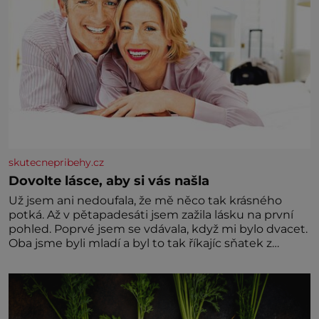
skutecnepribehy.cz
Dovolte lásce, aby si vás našla
Už jsem ani nedoufala, že mě něco tak krásného
potká. Až v pětapadesáti jsem zažila lásku na první
pohled. Poprvé jsem se vdávala, když mi bylo dvacet.
Oba jsme byli mladí a byl to tak říkajíc sňatek z
rozumu. Rodiče nás dali dohromady, Toník byl dobře
zaopatřený mladý muž. Manželství nám oběma moc
nesvědčilo, brzy jsme zjistili, že