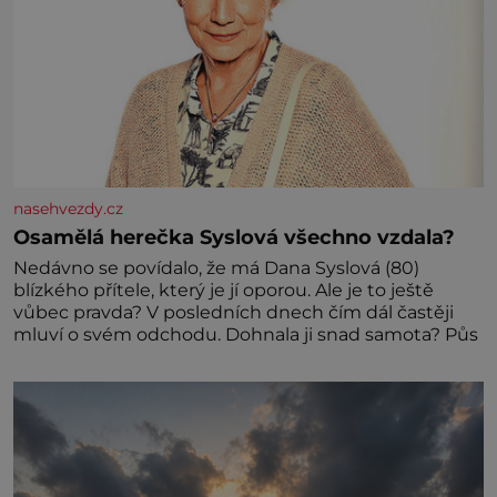
nasehvezdy.cz
Osamělá herečka Syslová všechno vzdala?
Nedávno se povídalo, že má Dana Syslová (80)
blízkého přítele, který je jí oporou. Ale je to ještě
vůbec pravda? V posledních dnech čím dál častěji
mluví o svém odchodu. Dohnala ji snad samota? Půs