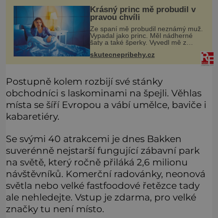
Krásný princ mě probudil v
pravou chvíli
Ze spaní mě probudil neznámý muž.
Vypadal jako princ. Měl nádherné
šaty a také šperky. Vyvedl mě z
pokoje ven, v kuchyni totiž začalo
skutecnepribehy.cz
hořet. Stalo se to už moc dávno.
Byla jsem malá holčička, měla jse
Postupně kolem rozbijí své stánky
obchodníci s laskominami na špejli. Věhlas
místa se šíří Evropou a vábí umělce, baviče i
kabaretiéry.
Se svými 40 atrakcemi je dnes Bakken
suverénně nejstarší fungující zábavní park
na světě, který ročně přiláká 2,6 milionu
návštěvníků. Komerční radovánky, neonová
světla nebo velké fastfoodové řetězce tady
ale nehledejte. Vstup je zdarma, pro velké
značky tu není místo.