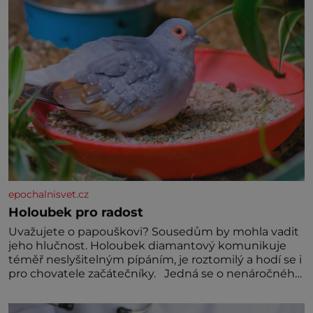
Předškolní věk je
epochalnisvet.cz
Holoubek pro radost
Uvažujete o papouškovi? Sousedům by mohla vadit
jeho hlučnost. Holoubek diamantový komunikuje
téměř neslyšitelným pípáním, je roztomilý a hodí se i
pro chovatele začátečníky. Jedná se o nenáročného
klidného ptáčka, který většinu dne jen posedává.
Hodně času tráví na zemi, kde sbírá zbytky semínek