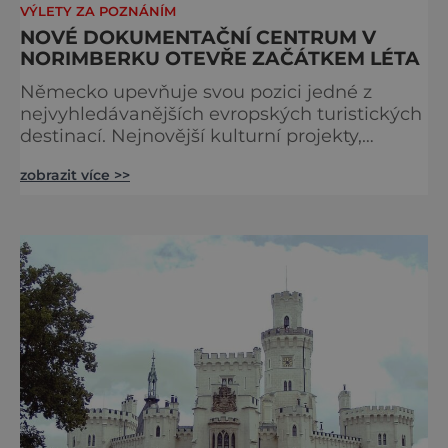
VÝLETY ZA POZNÁNÍM
NOVÉ DOKUMENTAČNÍ CENTRUM V
NORIMBERKU OTEVŘE ZAČÁTKEM LÉTA
Německo upevňuje svou pozici jedné z
nejvyhledávanějších evropských turistických
destinací. Nejnovější kulturní projekty,
otevření inovativních muzeí a velkolepé
zobrazit více >>
rekonstrukce historických památek přitahují
návštěvníky z celého světa. V nadcházejících
měsících se zde propojí kultura, historie i
moderní zážitky do jedinečné nabídky
turistických míst – přinášíme jejich výběr. Po
přibližně pětileté