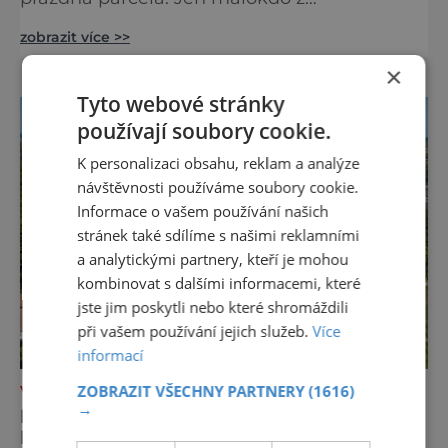
kolemjdoucích tuší, že právě zde stála jedna
zobrazit více >>
z největších synagog v českých zemích –
monumentální stavba, která byla po
×
desetiletí symbolem sebevědomé a
Tyto webové stránky
prosperující židovské komunity. Brněnská
používají soubory cookie.
Velká synagoga byla slavnostně otevřena v
roce 1856, v době, kdy se město proměňovalo
K personalizaci obsahu, reklam a analýze
v p
návštěvnosti používáme soubory cookie.
Informace o vašem používání našich
stránek také sdílíme s našimi reklamními
a analytickými partnery, kteří je mohou
kombinovat s dalšími informacemi, které
jste jim poskytli nebo které shromáždili
při vašem používání jejich služeb.
Více
informací
ZOBRAZIT VŠECHNY PARTNERY
(1616)
VÝLETY ZA POZNÁNÍM
→
EXKURZE DO DĚJIN NA ZÁMKU
BENÁTKY NAD JIZEROU