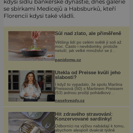
kdysi sídlu bankéřské dynastie, dnes galerie
se sbírkami Medicejů a Habsburků, kteří
Florencii kdysi také vládli.
Sůl nad zlato, ale přiměřeně
Většina lidí po celém světě jí soli až
moc. Často i nevědomky, protože
netuší, jak velké množství se jí
skrývá v průmyslově vyráběných
potravinách, dokonce i těch
panidomu.cz
sladkých. Sůl je zdravá
Utekla od Preisse kvůli jeho
slabosti?
I když to vypadalo, že spolu Martina
Preissová (50) s Martinem Preissem
(53) jednou prožijí pohádkový
podzim života, nakonec to nejspíš
nasehvezdy.cz
nedopadne. Doneslo se k nám, že
se hvězda seriálu Kamarádi měla
Hit zdravého stravování:
Konzervované sardinky!
Odborníci na výživu nabádají k tomu,
abychom alespoň dvakrát týdně