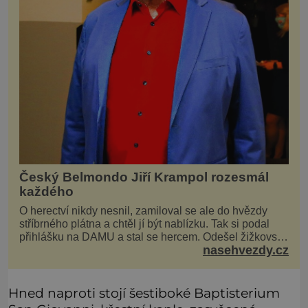
Český Belmondo Jiří Krampol rozesmál
každého
O herectví nikdy nesnil, zamiloval se ale do hvězdy
stříbrného plátna a chtěl jí být nablízku. Tak si podal
přihlášku na DAMU a stal se hercem. Odešel žižkovský
nasehvezdy.cz
matador, který všude rozdával humor, i když jemu
samotnému do smíchu zrovna nebylo. Do poslední
chvíle bojoval hlavně svým optimismem a vti
Hned naproti stojí šestiboké Baptisterium