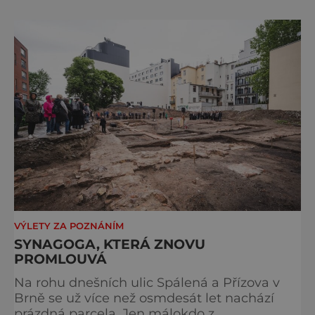
Evropě, vydat se na horské hřebeny, projet se
na koloběžce a den zakončit poznáváním
památek ve Velkých Losinách nebo v
termálním parku. [caption
id="attachment_92379" align="
VÝLETY ZA POZNÁNÍM
SYNAGOGA, KTERÁ ZNOVU
PROMLOUVÁ
Na rohu dnešních ulic Spálená a Přízova v
Brně se už více než osmdesát let nachází
prázdná parcela. Jen málokdo z