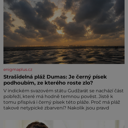
enigmaplus.cz
Strašidelná pláž Dumas: Je černý písek
podhoubím, ze kterého roste zlo?
V indickém svazovém státu Gudžarát se nachází část
pobřeží, které má hodně temnou pověst. Jistě k
tomu přispívá i černý písek této pláže. Proč má pláž
takové netypické zbarvení? Nakolik jsou pravd