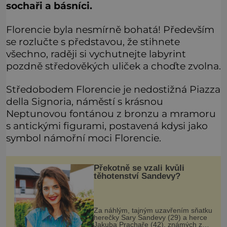
sochaři a básníci.
Florencie byla nesmírně bohatá! Především
se rozlučte s představou, že stihnete
všechno, raději si vychutnejte labyrint
pozdně středověkých uliček a choďte zvolna.
Středobodem Florencie je nedostižná Piazza
della Signoria, náměstí s krásnou
Neptunovou fontánou z bronzu a mramoru
s antickými figurami, postavená kdysi jako
symbol námořní moci Florencie.
Překotně se vzali kvůli
těhotenství Sandevy?
Za náhlým, tajným uzavřením sňatku
herečky Sary Sandevy (29) a herce
Jakuba Prachaře (42), známých ze