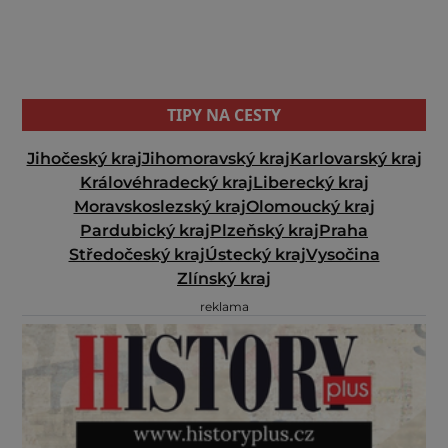
TIPY NA CESTY
Jihočeský kraj
Jihomoravský kraj
Karlovarský kraj
Královéhradecký kraj
Liberecký kraj
Moravskoslezský kraj
Olomoucký kraj
Pardubický kraj
Plzeňský kraj
Praha
Středočeský kraj
Ústecký kraj
Vysočina
Zlínský kraj
reklama