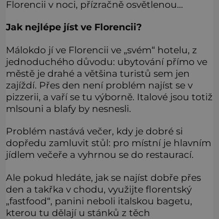
Florencii v noci, přízračně osvětlenou…
Jak nejlépe jíst ve Florencii?
Málokdo jí ve Florencii ve „svém“ hotelu, z
jednoduchého důvodu: ubytování přímo ve
městě je drahé a většina turistů sem jen
zajíždí. Přes den není problém najíst se v
pizzerii, a vaří se tu výborně. Italové jsou totiž
mlsouni a blafy by nesnesli.
Problém nastává večer, kdy je dobré si
dopředu zamluvit stůl: pro místní je hlavním
jídlem večeře a vyhrnou se do restaurací.
Ale pokud hledáte, jak se najíst dobře přes
den a takřka v chodu, využijte florentský
„fastfood“, panini neboli italskou bagetu,
kterou tu dělají u stánků z těch