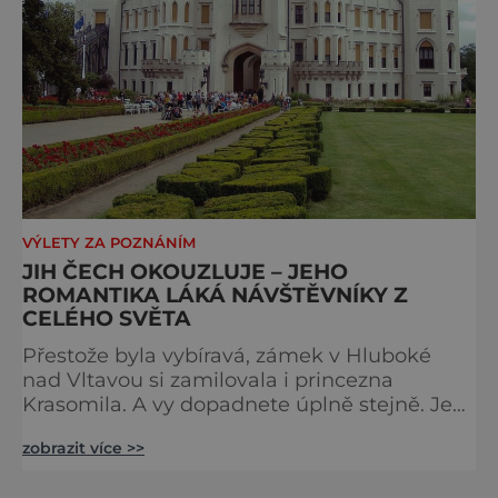
VÝLETY ZA POZNÁNÍM
JIH ČECH OKOUZLUJE – JEHO
ROMANTIKA LÁKÁ NÁVŠTĚVNÍKY Z
CELÉHO SVĚTA
Přestože byla vybíravá, zámek v Hluboké
nad Vltavou si zamilovala i princezna
Krasomila. A vy dopadnete úplně stejně. Je
totiž jedním z nejkrásnějších u nás. Vypadá
zobrazit více >>
jako nazdobený bílý dort na svatební tabuli.
Právě proto tam proudí desítky tisíc turistů.