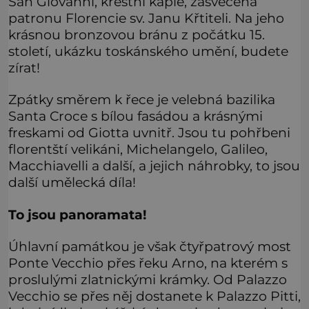
San Giovanni, křestní kaple, zasvěcená
patronu Florencie sv. Janu Křtiteli. Na jeho
krásnou bronzovou bránu z počátku 15.
století, ukázku toskánského umění, budete
zírat!
Zpátky směrem k řece je velebná bazilika
Santa Croce s bílou fasádou a krásnými
freskami od Giotta uvnitř. Jsou tu pohřbeni
florentští velikáni, Michelangelo, Galileo,
Macchiavelli a další, a jejich náhrobky, to jsou
další umělecká díla!
To jsou panoramata!
Úhlavní památkou je však čtyřpatrový most
Ponte Vecchio přes řeku Arno, na kterém s
proslulými zlatnickými krámky. Od Palazzo
Vecchio se přes něj dostanete k Palazzo Pitti,