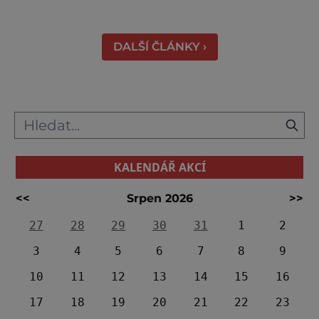
Zámek, který najdete 9 kilometrů od
Českých Budějovic, byl inspirován anglickým
královským
DALŠÍ ČLÁNKY ›
KALENDÁŘ AKCÍ
<<
Srpen 2026
>>
27
28
29
30
31
1
2
3
4
5
6
7
8
9
10
11
12
13
14
15
16
17
18
19
20
21
22
23