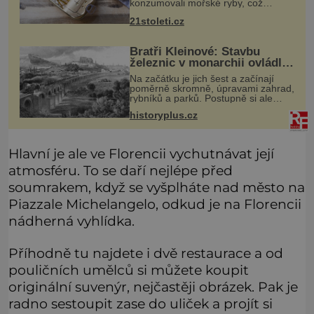
konzumovali mořské ryby, což
ovšem může být zatěžující pro
21stoleti.cz
peněženku. Dobrou zprávou je, že
hvězdou doporučení se nyní staly
konzervo
Bratři Kleinové: Stavbu
železnic v monarchii ovládli
samouci
Na začátku je jich šest a začínají
poměrně skromně, úpravami zahrad,
rybníků a parků. Postupně si ale
troufnou i na stavbu železnic. Během
historyplus.cz
40 let vybudují na území monarchie
třetinu všech tratí, tedy
Hlavní je ale ve Florencii vychutnávat její
atmosféru. To se daří nejlépe před
soumrakem, když se vyšplháte nad město na
Piazzale Michelangelo, odkud je na Florencii
nádherná vyhlídka.
Příhodně tu najdete i dvě restaurace a od
pouličních umělců si můžete koupit
originální suvenýr, nejčastěji obrázek. Pak je
radno sestoupit zase do uliček a projít si