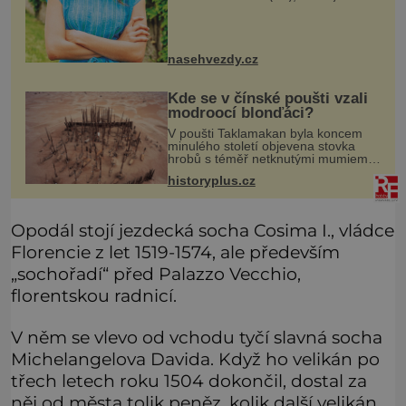
seriálu Jakub a Sara, se skrývá
možná mnohem víc než jen touha
posvětit čirou lásku! Vynořily se
nasehvezdy.cz
Kde se v čínské poušti vzali
modroocí blonďáci?
V poušti Taklamakan byla koncem
minulého století objevena stovka
hrobů s téměř netknutými mumiemi.
Všichni mrtví byli pohřbeni s úctou a
historyplus.cz
četnými milodary. Asi nejvíc přitom
vědce zaujal hrob tříměsíčn
Opodál stojí jezdecká socha Cosima I., vládce
Florencie z let 1519-1574, ale především
„sochořadí“ před Palazzo Vecchio,
florentskou radnicí.
V něm se vlevo od vchodu tyčí slavná socha
Michelangelova Davida. Když ho velikán po
třech letech roku 1504 dokončil, dostal za
něj od města tolik peněz, kolik další velikán,