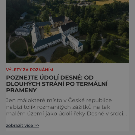
VÝLETY ZA POZNÁNÍM
POZNEJTE ÚDOLÍ DESNÉ: OD
DLOUHÝCH STRÁNÍ PO TERMÁLNÍ
PRAMENY
Jen málokteré místo v České republice
nabízí tolik rozmanitých zážitků na tak
malém území jako údolí řeky Desné v srdci
Jeseníků. Během jediného dne můžete
zobrazit více >>
nahlédnout do útrob jedné z
nejvýznamnějších vodních elektráren v