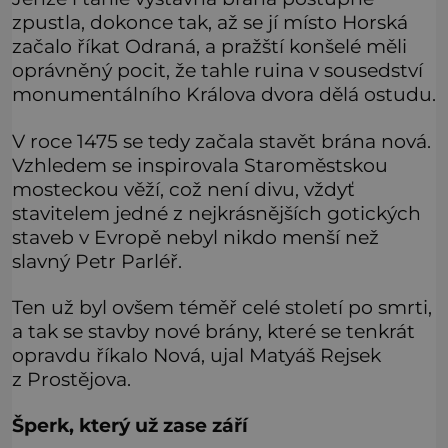
zpustla, dokonce tak, až se jí místo Horská
začalo říkat Odraná, a pražští konšelé měli
oprávněný pocit, že tahle ruina v sousedství
monumentálního Králova dvora dělá ostudu.
V roce 1475 se tedy začala stavět brána nová.
Vzhledem se inspirovala Staroměstskou
mosteckou věží, což není divu, vždyť
stavitelem jedné z nejkrásnějších gotických
staveb v Evropě nebyl nikdo menší než
slavný Petr Parléř.
Ten už byl ovšem téměř celé století po smrti,
a tak se stavby nové brány, které se tenkrát
opravdu říkalo Nová, ujal Matyáš Rejsek
z Prostějova.
Šperk, který už zase září