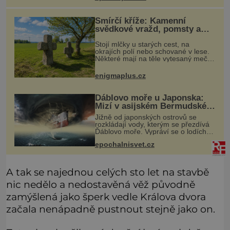
Smírčí kříže: Kamenní
svědkové vražd, pomsty a
dávných vin
Stojí mlčky u starých cest, na
okrajích polí nebo schované v lese.
Některé mají na těle vytesaný meč,
jiné sekeru, v dalším případě jde jen
o prostý kříž. Na první pohled
enigmaplus.cz
vypadají jako zapomenuté nábo
Ďáblovo moře u Japonska:
Mizí v asijském Bermudském
trojúhelníku lodě ve spárech
Jižně od japonských ostrovů se
neznámé síly?
rozkládají vody, kterým se přezdívá
Ďáblovo moře. Vypráví se o lodích
mizejících beze stopy, podivných
epochalnisvet.cz
světlech, zrádných proudech i
mořských dracích, kteří měli tyto ko
A tak se najednou celých sto let na stavbě
nic nedělo a nedostavěná věž původně
zamýšlená jako šperk vedle Králova dvora
začala nenápadně pustnout stejně jako on.