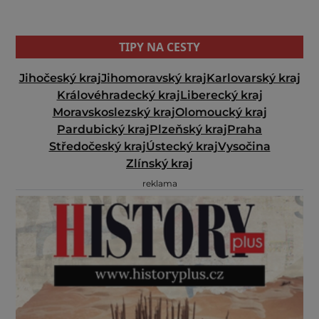
TIPY NA CESTY
Jihočeský kraj
Jihomoravský kraj
Karlovarský kraj
Královéhradecký kraj
Liberecký kraj
Moravskoslezský kraj
Olomoucký kraj
Pardubický kraj
Plzeňský kraj
Praha
Středočeský kraj
Ústecký kraj
Vysočina
Zlínský kraj
reklama