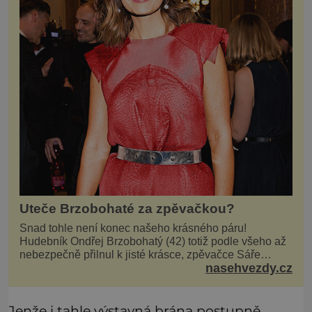
Uteče Brzobohaté za zpěvačkou?
Snad tohle není konec našeho krásného páru!
Hudebník Ondřej Brzobohatý (42) totiž podle všeho až
nebezpečně přilnul k jisté krásce, zpěvačce Sáře
nasehvezdy.cz
Milfajtové (33), která jednou byla hostem v pořadu
Inkognito, kde Ondřej účinkuje. Ondřej Brzobohatý (42).
Hned po natáčení prý za ní přišel s nabídkou, ž
Jenže i tahle výstavná brána postupně