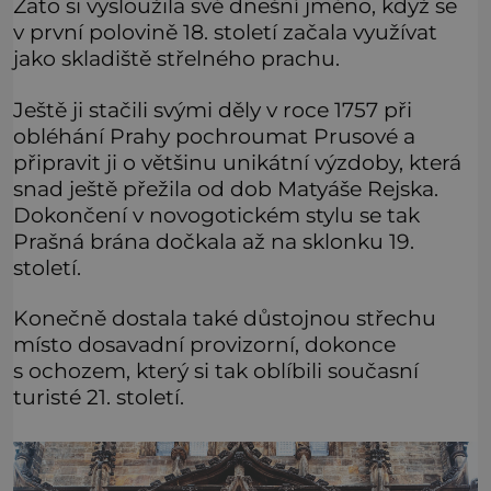
Zato si vysloužila své dnešní jméno, když se
v první polovině 18. století začala využívat
jako skladiště střelného prachu.
Ještě ji stačili svými děly v roce 1757 při
obléhání Prahy pochroumat Prusové a
připravit ji o většinu unikátní výzdoby, která
snad ještě přežila od dob Matyáše Rejska.
Dokončení v novogotickém stylu se tak
Prašná brána dočkala až na sklonku 19.
století.
Konečně dostala také důstojnou střechu
místo dosavadní provizorní, dokonce
s ochozem, který si tak oblíbili současní
turisté 21. století.