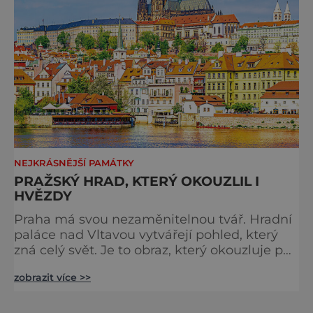
NEJKRÁSNĚJŠÍ PAMÁTKY
PRAŽSKÝ HRAD, KTERÝ OKOUZLIL I
HVĚZDY
Praha má svou nezaměnitelnou tvář. Hradní
paláce nad Vltavou vytvářejí pohled, který
zná celý svět. Je to obraz, který okouzluje po
staletí a nikdy nezevšední. Neexistuje snad
zobrazit více >>
jediný Čech, který by ho neznal. Pražský hrad
se objevuje na pohlednicích, ve filmech i na
fotkách. A kdo si plánuje výlet do naší