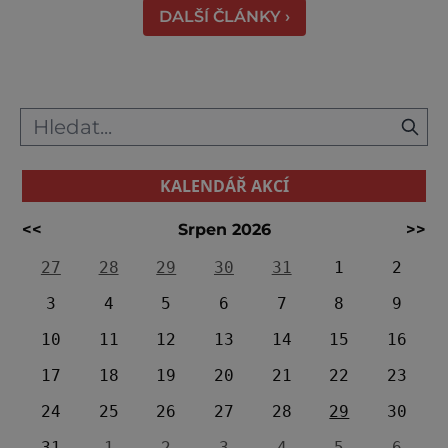
DALŠÍ ČLÁNKY ›
ids="91631,91630,91632,91633,91634,91635,9
KALENDÁŘ AKCÍ
<<
Srpen 2026
>>
27
28
29
30
31
1
2
3
4
5
6
7
8
9
10
11
12
13
14
15
16
17
18
19
20
21
22
23
24
25
26
27
28
29
30
31
1
2
3
4
5
6