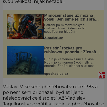
svou velikostí nijak nezadal.
Mimozemšťané už možná
volali. Jen jsme jejich zprávu
nedokázali rozpoznat
Pátrání po mimozemských
civilizacích se už desítky let
soustředí na hledání
úzkopásmových rádiových signálů,
21stoleti.cz
které by příroda sama vytvořila jen
stěží. Nová studie však naznačuje,
že právě tato strate
Poslední rozkaz pro
rubínovou ponorku: Zůstaňte
navěky na mořském dně!
Rubín je kamenem slunce a krve.
Rubín je kamenem životní síly a
energie. Zahání slabost a úzkost,
posiluje srdce. Rubín je dobrým
jménem pro neživý stroj, kterému
epochaplus.cz
člověk prokázal čest nezmizet v tavic
Václav IV. se sem přestěhoval v roce 1383 a
po něm sem přicházeli bydlet i jeho
následovníci celé století. Až Vladislav
Jagellonský se vrátil k tradici a přestěhoval se