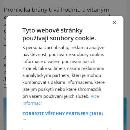
Prohlídka brány trvá hodinu a vítaným
zpestřením jsou komentované prohlídky
×
s průvodcem. Prašná brána dlouhodobě
Tyto webové stránky
patří k nejnavštěvovanějším památkám na
používají soubory cookie.
území hlavního města. každoročně do ní
vstoupí kolem 30 000 lidí.
K personalizaci obsahu, reklam a analýze
návštěvnosti používáme soubory cookie.
A králové tu jsou s nimi alespoň symbolicky
Informace o vašem používání našich
stále přítomni. Fasádu Prašné brány totiž
stránek také sdílíme s našimi reklamními
zdobí sochy Jiřího z Poděbrad, Vladislava
a analytickými partnery, kteří je mohou
Jagellonského, Karla IV. nebo Přemysla
kombinovat s dalšími informacemi, které
Otakara II.
jste jim poskytli nebo které shromáždili
při vašem používání jejich služeb.
Více
informací
ZOBRAZIT VŠECHNY PARTNERY
(1616)
→