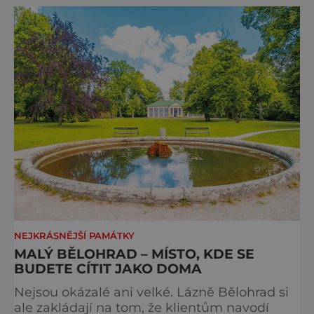
metropole, má ho na seznamu mí
NEJKRÁSNĚJŠÍ PAMÁTKY
MALÝ BĚLOHRAD – MÍSTO, KDE SE
BUDETE CÍTIT JAKO DOMA
Nejsou okázalé ani velké. Lázně Bělohrad si
ale zakládají na tom, že klientům navodí