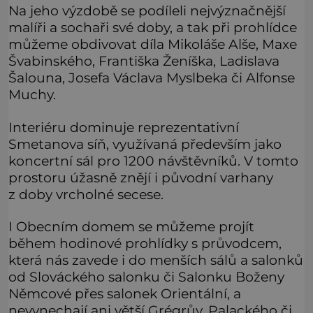
Na jeho výzdobě se podíleli nejvýznačnější
malíři a sochaři své doby, a tak při prohlídce
můžeme obdivovat díla Mikoláše Alše, Maxe
Švabinského, Františka Ženíška, Ladislava
Šalouna, Josefa Václava Myslbeka či Alfonse
Muchy.
Interiéru dominuje reprezentativní
Smetanova síň, využívaná především jako
koncertní sál pro 1200 návštěvníků. V tomto
prostoru úžasně znějí i původní varhany
z doby vrcholné secese.
I Obecním domem se můžeme projít
během hodinové prohlídky s průvodcem,
která nás zavede i do menších sálů a salonků
od Slováckého salonku či Salonku Boženy
Němcové přes salonek Orientální, a
nevynechají ani větší Grégrův, Palackého či