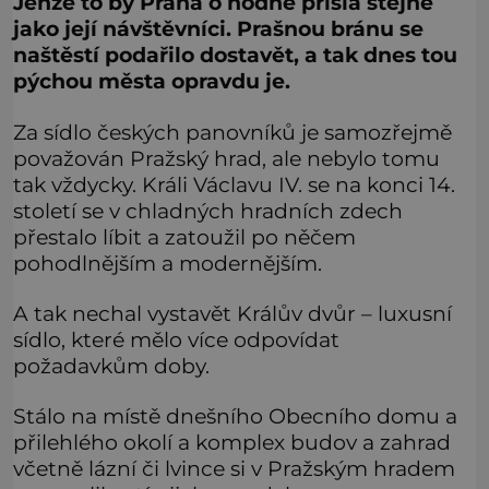
Jenže to by Praha o hodně přišla stejně
jako její návštěvníci. Prašnou bránu se
naštěstí podařilo dostavět, a tak dnes tou
pýchou města opravdu je.
Za sídlo českých panovníků je samozřejmě
považován Pražský hrad, ale nebylo tomu
tak vždycky. Králi Václavu IV. se na konci 14.
století se v chladných hradních zdech
přestalo líbit a zatoužil po něčem
pohodlnějším a modernějším.
A tak nechal vystavět Králův dvůr – luxusní
sídlo, které mělo více odpovídat
požadavkům doby.
Stálo na místě dnešního Obecního domu a
přilehlého okolí a komplex budov a zahrad
včetně lázní či lvince si v Pražským hradem