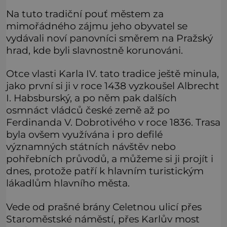
Na tuto tradiční pouť městem za
mimořádného zájmu jeho obyvatel se
vydávali noví panovníci směrem na Pražský
hrad, kde byli slavnostně korunováni.
Otce vlasti Karla IV. tato tradice ještě minula,
jako první si ji v roce 1438 vyzkoušel Albrecht
I. Habsburský, a po něm pak dalších
osmnáct vládců české země až po
Ferdinanda V. Dobrotivého v roce 1836. Trasa
byla ovšem využívána i pro defilé
významných státních návštěv nebo
pohřebních průvodů, a můžeme si ji projít i
dnes, protože patří k hlavním turistickým
lákadlům hlavního města.
Vede od prašné brány Celetnou ulicí přes
Staroměstské náměstí, přes Karlův most