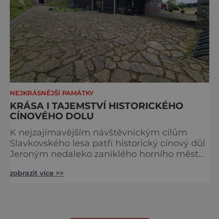
NEJKRÁSNĚJŠÍ PAMÁTKY
KRÁSA I TAJEMSTVÍ HISTORICKÉHO
CÍNOVÉHO DOLU
K nejzajímavějším návštěvnickým cílům
Slavkovského lesa patří historický cínový důl
Jeroným nedaleko zaniklého horního města
Čistá. Dolovat se v něm začalo už ve
zobrazit více >>
středověku. Národní kulturní památka je
dnes přístupná veřejnosti a hojně
vyhledávaná turisty, kteří si zde mohou učinit
poměrně konkrétní představu o namáhavé
práci tehdejších horníků. [gallery