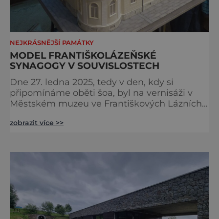
NEJKRÁSNĚJŠÍ PAMÁTKY
MODEL FRANTIŠKOLÁZEŇSKÉ
SYNAGOGY V SOUVISLOSTECH
Dne 27. ledna 2025, tedy v den, kdy si
připomínáme oběti šoa, byl na vernisáži v
Městském muzeu ve Františkových Lázních
představen model synagogy, která byla
zobrazit více >>
nacisty zničena v roce 1938. Do lázeňského
města se tak více než symbolicky vrátil
židovský svatostánek. Autorem modelu je
Bohuslav Karban z Aše. Připomeňme si nyní
některé události spojené s touto významnou
stavbou. [gallery ids="917