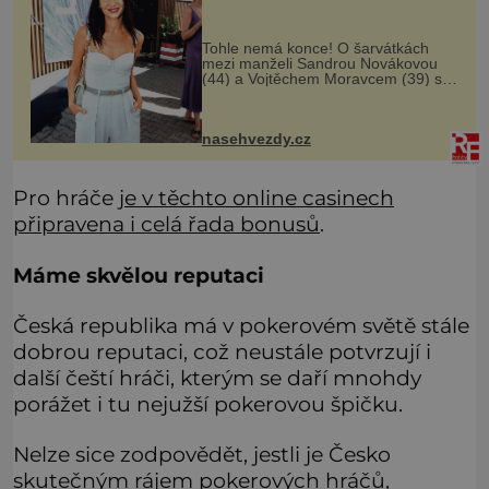
Tohle nemá konce! O šarvátkách
mezi manželi Sandrou Novákovou
(44) a Vojtěchem Moravcem (39) se
toho napsalo už hodně. Ale kdo by
doufal, že horká zem u herečky ze
seriálu Ulice a režiséra vychladne,
nasehvezdy.cz
Pro hráče
je v těchto online casinech
připravena i celá řada bonusů
.
Máme skvělou reputaci
Česká republika má v pokerovém světě stále
dobrou reputaci, což neustále potvrzují i
další čeští hráči, kterým se daří mnohdy
porážet i tu nejužší pokerovou špičku.
Nelze sice zodpovědět, jestli je Česko
skutečným rájem pokerových hráčů,