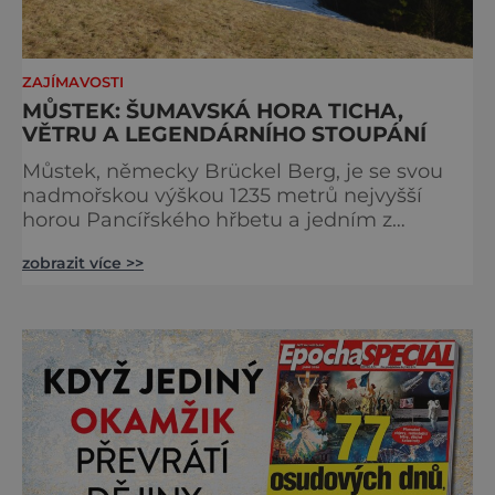
ZAJÍMAVOSTI
MŮSTEK: ŠUMAVSKÁ HORA TICHA,
VĚTRU A LEGENDÁRNÍHO STOUPÁNÍ
Můstek, německy Brückel Berg, je se svou
nadmořskou výškou 1235 metrů nejvyšší
horou Pancířského hřbetu a jedním z
nejcharakterističtějších vrcholů západní
zobrazit více >>
Šumavy. Přestože nestojí v centru hlavních
turistických proudů jako Velký Javor či
Poledník, právě v tom spočívá jeho síla.
Můstek si dodnes uchovává syrový horský
charakter, klid a zvláštní atmosféru
šumavských hřebenů, kde se střídá hustý les