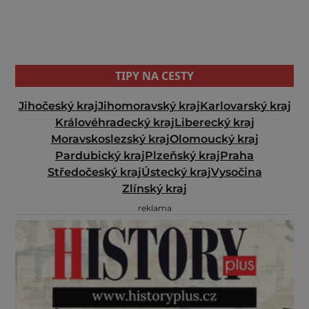
TIPY NA CESTY
Jihočeský kraj
Jihomoravský kraj
Karlovarský kraj
Královéhradecký kraj
Liberecký kraj
Moravskoslezský kraj
Olomoucký kraj
Pardubický kraj
Plzeňský kraj
Praha
Středočeský kraj
Ústecký kraj
Vysočina
Zlínský kraj
reklama