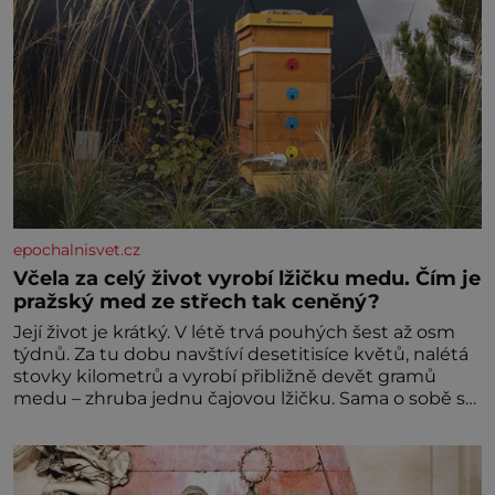
epochalnisvet.cz
Včela za celý život vyrobí lžičku medu. Čím je
pražský med ze střech tak ceněný?
Její život je krátký. V létě trvá pouhých šest až osm
týdnů. Za tu dobu navštíví desetitisíce květů, nalétá
stovky kilometrů a vyrobí přibližně devět gramů
medu – zhruba jednu čajovou lžičku. Sama o sobě se
může zdát bezvýznamná. Teprve když se spojí s
dalšími desítkami tisíc příslušnic svého včelstva,
vznikne jeden z nejdokonalejších organismů