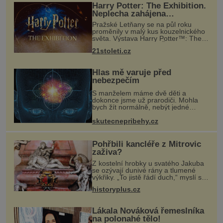
Harry Potter: The Exhibition.
Neplecha zahájena…
Pražské Letňany se na půl roku
proměnily v malý kus kouzelnického
světa. Výstava Harry Potter™: The
Exhibition přivezla do Česka
21stoleti.cz
originální filmové kostýmy a rekvizity,
Bradavice, Hagridovu chýši i uč
Hlas mě varuje před
nebezpečím
S manželem máme dvě děti a
dokonce jsme už prarodiči. Mohla
bych žít normálně, nebýt jedné
zásadní změny, která mi nabourala
mysl. Živím se jako mzdová účetní a
skutecnepribehy.cz
konec měsíce je pro mě vždy velice
psyc
Pohřbili kancléře z Mitrovic
zaživa?
Z kostelní hrobky u svatého Jakuba
se ozývají dunivé rány a tlumené
výkřiky. „To jistě řádí duch,“ myslí si
pověrčiví lidé. Ani za dvě kopy grošů
historyplus.cz
by se nikdo neodvážil podzemní
hrobku otevřít a její p
Lákala Nováková řemeslníka
na polonahé tělo!