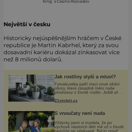
King´s Casino Rozvadov
Největší v česku
Historicky nejúspěšnějším hráčem v České
republice je Martin Kabrhel, který za svou
dosavadní kariéru dokázal zinkasovat více
než 8 milionů dolarů.
Jak rostliny slyší a mluví?
Fytoakustika patří mezi nové vědní
obory, které zásadně mění naše
představy o životě rostlin. Ještě před
několika desetiletími byly rostliny
21stoleti.cz
považovány za tiché a pasivní
organismy, které pouze reaguj
S vnoučaty není nuda
Vždycky jsem si myslela, že po
výchově vlastních dětí mě už v životě
nemůže nic překvapit. Byl to omyl!