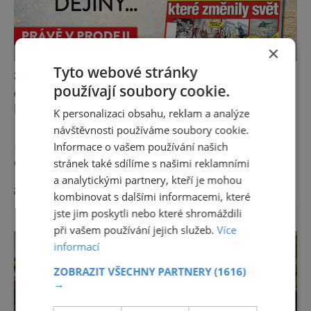
×
Tyto webové stránky
ZAJÍMAVOSTI
používají soubory cookie.
OSUDOVÉ DNY, KTERÉ ZMĚNILY
HISTORII
K personalizaci obsahu, reklam a analýze
návštěvnosti používáme soubory cookie.
Existují dny, které jsou naprosto obyčejné a
Informace o vašem používání našich
rychle upadnou v zapomnění, a pak jsou tu
dny, které se nesmazatelným písmem
stránek také sdílíme s našimi reklamními
otisknou do lidské historie, a je jedno, jestli
a analytickými partnery, kteří je mohou
zobrazit více >>
dojde k významnému objevu nebo děsivé
kombinovat s dalšími informacemi, které
katastrofě. Vezměte si k ruce kalendář a
jste jim poskytli nebo které shromáždili
projděte společně s námi historii křížem
při vašem používání jejich služeb.
Více
krážem. Je 10. dubna roku 49 př. n. l. a na
informací
břehu říčky Rubikon pronáší Gaius Julius
Caesar svou slavnou vě
ZOBRAZIT VŠECHNY PARTNERY
(1616)
→