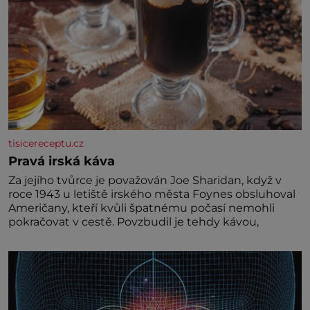
tisicereceptu.cz
Pravá irská káva
Za jejího tvůrce je považován Joe Sharidan, když v
roce 1943 u letiště irského města Foynes obsluhoval
Američany, kteří kvůli špatnému počasí nemohli
pokračovat v cestě. Povzbudil je tehdy kávou,