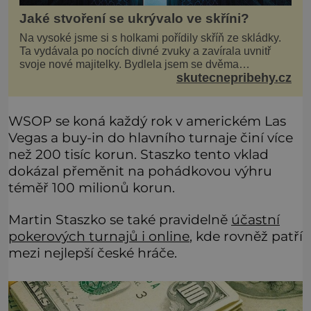
Jaké stvoření se ukrývalo ve skříni?
Na vysoké jsme si s holkami pořídily skříň ze skládky.
Ta vydávala po nocích divné zvuky a zavírala uvnitř
svoje nové majitelky. Bydlela jsem se dvěma
skutecnepribehy.cz
kamarádkami a bavilo nás zvelebovat si náš byt. Skoro
denně jsme tahaly domů různé kousky od babiček
nebo z bazaru, jako třeba staré zrcadlo a obrazy
WSOP se koná každý rok v americkém Las
Vegas a buy-in do hlavního turnaje činí více
než 200 tisíc korun. Staszko tento vklad
dokázal přeměnit na pohádkovou výhru
téměř 100 milionů korun.
Martin Staszko se také pravidelně
účastní
pokerových turnajů i online
, kde rovněž patří
mezi nejlepší české hráče.