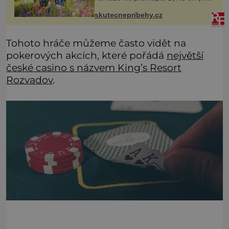
Jenže vnoučata mě přesvědčila o
opaku. Můj syn mi na víkend nechal
skutecnepribehy.cz
na hlídání sedmiletého Tobiáš
Tohoto hráče můžeme často vidět na
pokerových akcích, které pořádá
největší
české casino s názvem King’s Resort
Rozvadov
.