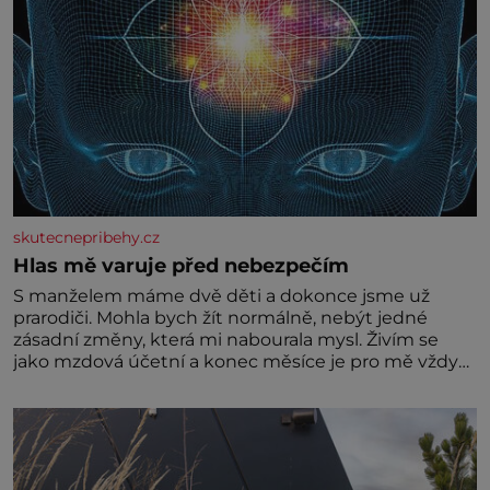
skutecnepribehy.cz
Hlas mě varuje před nebezpečím
S manželem máme dvě děti a dokonce jsme už
prarodiči. Mohla bych žít normálně, nebýt jedné
zásadní změny, která mi nabourala mysl. Živím se
jako mzdová účetní a konec měsíce je pro mě vždy
velice psychicky náročným obdobím. Od té chvíle, co
máme vnoučata, mi dcera čím dál častěji volá o
pomoc, co se hlídání týče. Dalo by se