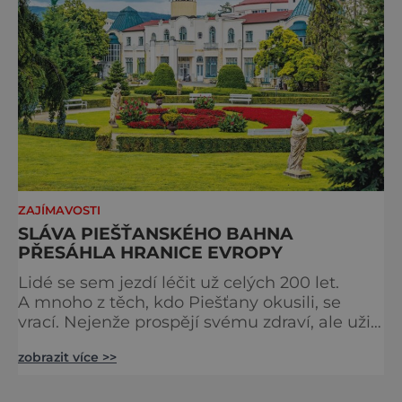
ZAJÍMAVOSTI
SLÁVA PIEŠŤANSKÉHO BAHNA
PŘESÁHLA HRANICE EVROPY
Lidé se sem jezdí léčit už celých 200 let.
A mnoho z těch, kdo Piešťany okusili, se
vrací. Nejenže prospějí svému zdraví, ale užijí
si tu i bohatý společenský život. Když se
zobrazit více >>
řekne slovenské lázně, Piešťany bývají první
volbou. Jejich věhlas je mezinárodní. A není
divu. Město rozprostřené na březích řeky