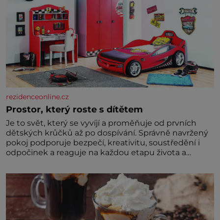
rezidenceonline.cz
Prostor, který roste s dítětem
Je to svět, který se vyvíjí a proměňuje od prvních
dětských krůčků až po dospívání. Správně navržený
pokoj podporuje bezpečí, kreativitu, soustředění i
odpočinek a reaguje na každou etapu života a
specifické potřeby dítěte. Pro nejmenší je klíčová
jednoduchost, měkkost a bezpečí, proto by pokoj
miminka měl působit především klidně a útulně.
Předškolní věk je