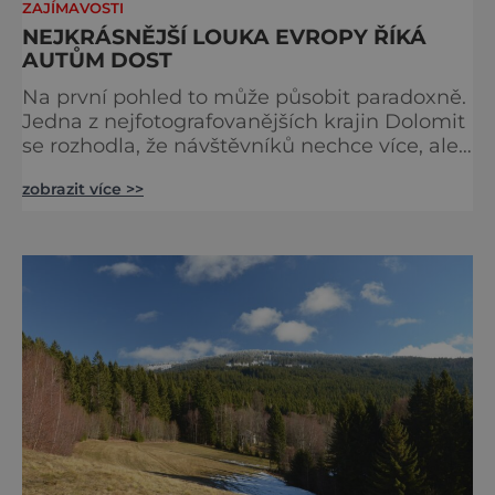
ZAJÍMAVOSTI
NEJKRÁSNĚJŠÍ LOUKA EVROPY ŘÍKÁ
AUTŮM DOST
Na první pohled to může působit paradoxně.
Jedna z nejfotografovanějších krajin Dolomit
se rozhodla, že návštěvníků nechce více, ale
méně. Alpe di Siusi, největší vysokohorská
zobrazit více >>
louka v Evropě, zavádí od léta 2026 nová
pravidla příjezdu, která mají jediný cíl –
zachovat místo, kvůli němuž sem lidé
přijíždějí. Nejde o boj proti turistům. Jde o
ochranu krajiny, která už nechce být obětí
vlastního úspě