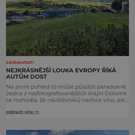
ZAJÍMAVOSTI
NEJKRÁSNĚJŠÍ LOUKA EVROPY ŘÍKÁ
AUTŮM DOST
Na první pohled to může působit paradoxně.
Jedna z nejfotografovanějších krajin Dolomit
se rozhodla, že návštěvníků nechce více, ale
méně. Alpe di Siusi, největší vysokohorská
zobrazit více >>
louka v Evropě, zavádí od léta 2026 nová
pravidla příjezdu, která mají jediný cíl –
zachovat místo, kvůli němuž sem lidé
přijíždějí. Nejde o boj proti turistům. Jde o