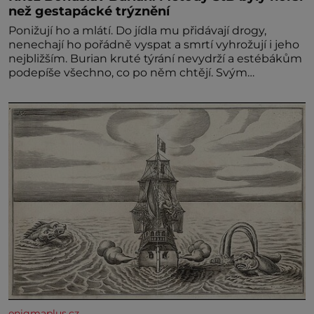
než gestapácké trýznění
Ponižují ho a mlátí. Do jídla mu přidávají drogy,
nenechají ho pořádně vyspat a smrtí vyhrožují i jeho
nejbližším. Burian kruté týrání nevydrží a estébákům
podepíše všechno, co po něm chtějí. Svým
podpisem jim potvrdí také to, že na něj během
výslechů nikdo nevyvíjel fyzický ani psychický nátlak.
Syn brněnského řezníka chce být knězem a
enigmaplus.cz