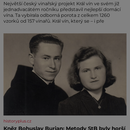
Největší český vinařský projekt Král vín ve svém již
jednadvacátém ročníku představil nejlepší domácí
vína. Ta vybírala odborná porota z celkem 1260
vzorků od 157 vinařů. Král vín, který se – i pře
historyplus.cz
Kněz Bohuslav Burian: Metody StB byly horší