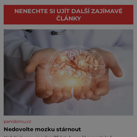
NENECHTE SI UJÍT DALŠÍ ZAJÍMAVÉ
ČLÁNKY
panidomu.cz
Nedovolte mozku stárnout