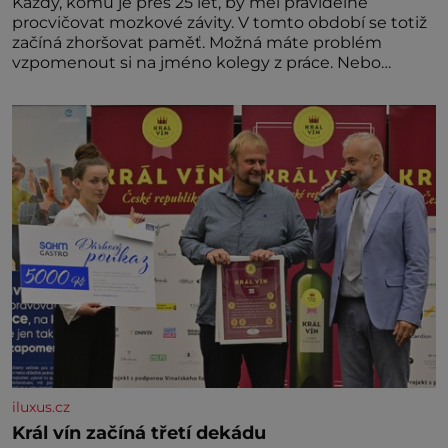
Každý, komu je přes 25 let, by měl pravidelně
procvičovat mozkové závity. V tomto období se totiž
začíná zhoršovat paměť. Možná máte problém
vzpomenout si na jméno kolegy z práce. Nebo
marně v paměti lovíte název knížky, kterou jste
nedávno přečetli. Je to opravdu tak, s věkem jako
kdyby se paměť rozhodla stávkovat. Cvičte
iluxus.cz
Král vín začíná třetí dekádu