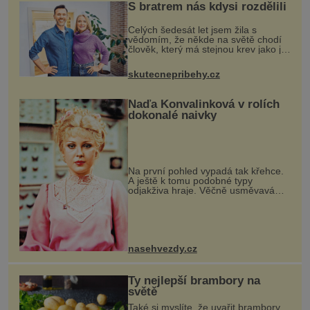
S bratrem nás kdysi rozdělili
Celých šedesát let jsem žila s
vědomím, že někde na světě chodí
člověk, který má stejnou krev jako já.
Jen jsem si už nedovedla vybavit
jeho tvář. Byli jsme ještě malí, když
skutecnepribehy.cz
jsme s mým o šest let mlad
Naďa Konvalinková v rolích
dokonalé naivky
Na první pohled vypadá tak křehce.
A ještě k tomu podobné typy
odjakživa hraje. Věčně usměvavá
Naďa Konvalinková (75). Asi měla
úplně jiné představy o tom, jak by
mělo vypadat její dětství. Bylo jí de
nasehvezdy.cz
Ty nejlepší brambory na
světě
Také si myslíte, že uvařit brambory