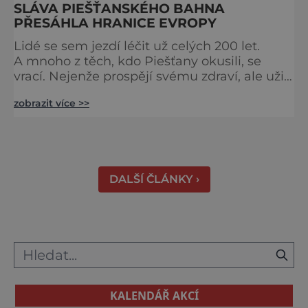
SLÁVA PIEŠŤANSKÉHO BAHNA
PŘESÁHLA HRANICE EVROPY
Lidé se sem jezdí léčit už celých 200 let.
A mnoho z těch, kdo Piešťany okusili, se
vrací. Nejenže prospějí svému zdraví, ale užijí
si tu i bohatý společenský život. Když se
zobrazit více >>
řekne slovenské lázně, Piešťany bývají první
volbou. Jejich věhlas je mezinárodní. A není
divu. Město rozprostřené na březích řeky
Váhu je proslulé termálními prameny
DALŠÍ ČLÁNKY ›
KALENDÁŘ AKCÍ