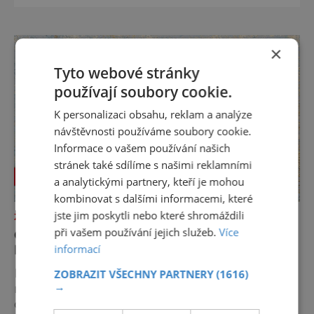
turistických proudů jako Velký Javor či
Poledník, právě v tom spočívá jeho síla.
Můstek si dodnes uchovává syrový horský
×
charakter, klid a zvláštní atmosféru
Tyto webové stránky
šumavských hřebenů, kde se střídá hustý les
používají soubory cookie.
K personalizaci obsahu, reklam a analýze
návštěvnosti používáme soubory cookie.
Informace o vašem používání našich
stránek také sdílíme s našimi reklamními
a analytickými partnery, kteří je mohou
kombinovat s dalšími informacemi, které
jste jim poskytli nebo které shromáždili
ZAJÍMAVOSTI
při vašem používání jejich služeb.
Více
OSUDOVÉ DNY, KTERÉ ZMĚNILY
HISTORII
informací
Existují dny, které jsou naprosto obyčejné a
ZOBRAZIT VŠECHNY PARTNERY
(1616)
→
rychle upadnou v zapomnění, a pak jsou tu
dny, které se nesmazatelným písmem