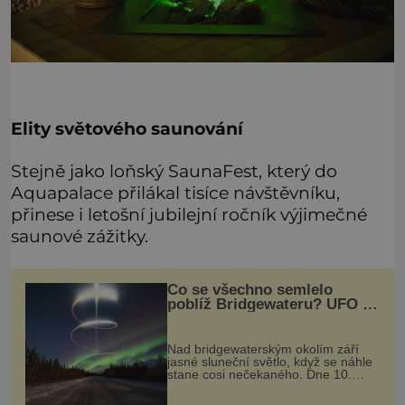
Elity světového saunování
Stejně jako loňský SaunaFest, který do
Aquapalace přilákal tisíce návštěvníku,
přinese i letošní jubilejní ročník výjimečné
saunové zážitky.
Co se všechno semlelo
poblíž Bridgewateru? UFO na
obloze, monstra v bažinách!
Nad bridgewaterským okolím září
jasné sluneční světlo, když se náhle
stane cosi nečekaného. Dne 10.
května roku 1760 v deset hodin
dopoledne zde dojde k vůbec