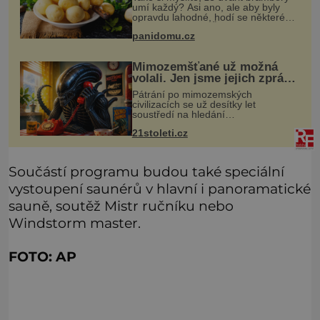
umí každý? Asi ano, ale aby byly
opravdu lahodné, hodí se některé
jednoduché triky. Že jsou různé
panidomu.cz
varné typy od A, tedy na saláty, po D
na kaši, určitě víte, takže
Mimozemšťané už možná
volali. Jen jsme jejich zprávu
nedokázali rozpoznat
Pátrání po mimozemských
civilizacích se už desítky let
soustředí na hledání
úzkopásmových rádiových signálů,
21stoleti.cz
které by příroda sama vytvořila jen
stěží. Nová studie však naznačuje,
že právě tato strate
Součástí programu budou také speciální
vystoupení saunérů v hlavní i panoramatické
sauně, soutěž Mistr ručníku nebo
Windstorm master.
FOTO: AP