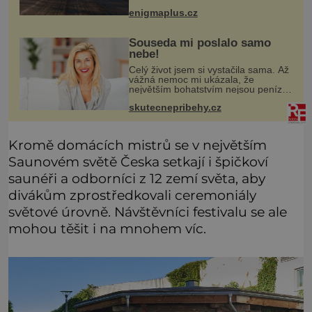
prvnímu historicky doloženému
enigmaplus.cz
přeletu UFO
Souseda mi poslalo samo
nebe!
Celý život jsem si vystačila sama. Až
vážná nemoc mi ukázala, že
největším bohatstvím nejsou peníze
ani vlastní byt, ale člověk, který je
skutecnepribehy.cz
ochotný podat pomocnou ruku.
Vždycky jsem byla spíš samotářka.
Kromě domácích mistrů se v největším
Saunovém světě Česka setkají i špičkoví
saunéři a odborníci z 12 zemí světa, aby
divákům zprostředkovali ceremoniály
světové úrovně. Návštěvníci festivalu se ale
mohou těšit i na mnohem víc.