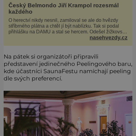
Český Belmondo Jiří Krampol rozesmál
každého
O herectví nikdy nesnil, zamiloval se ale do hvězdy
stříbrného plátna a chtěl jí být nablízku. Tak si podal
přihlášku na DAMU a stal se hercem. Odešel žižkovský
nasehvezdy.cz
matador, který všude rozdával humor, i když jemu
samotnému do smíchu zrovna nebylo. Do poslední
chvíle bojoval hlavně svým optimismem a vti
Na pátek si organizátoři připravili
představení jedinečného Peelingového baru,
kde účastníci SaunaFestu namíchají peeling
dle svých preferencí.