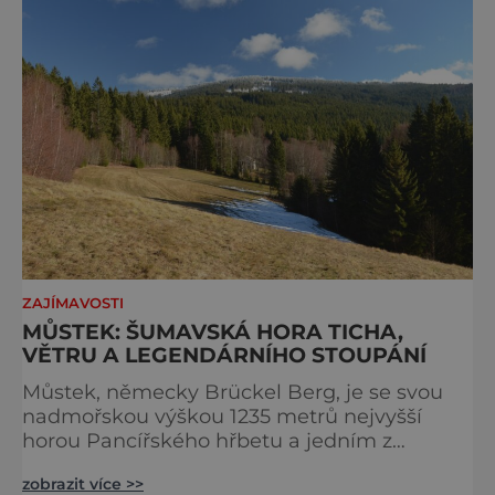
ochranu krajiny, která už nechce být obětí
vlastního úspě
ZAJÍMAVOSTI
MŮSTEK: ŠUMAVSKÁ HORA TICHA,
VĚTRU A LEGENDÁRNÍHO STOUPÁNÍ
Můstek, německy Brückel Berg, je se svou
nadmořskou výškou 1235 metrů nejvyšší
horou Pancířského hřbetu a jedním z
nejcharakterističtějších vrcholů západní
zobrazit více >>
Šumavy. Přestože nestojí v centru hlavních