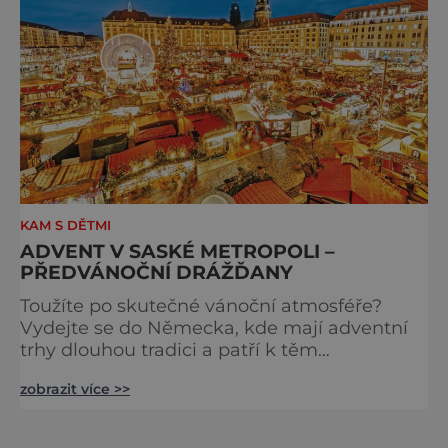
KAM S DĚTMI
ADVENT V SASKÉ METROPOLI –
PŘEDVÁNOČNÍ DRÁŽĎANY
Toužíte po skutečné vánoční atmosféře?
Vydejte se do Německa, kde mají adventní
trhy dlouhou tradici a patří k těm
nejpůvabnějším v Evropě. Ty nejbližší
zobrazit více >>
českým hranicím najdete v Drážďanech –
začínají 26. 11. 2025 a potrvají do 24. 12. 2025.
A stojí za to je zažít na vlastní kůži.