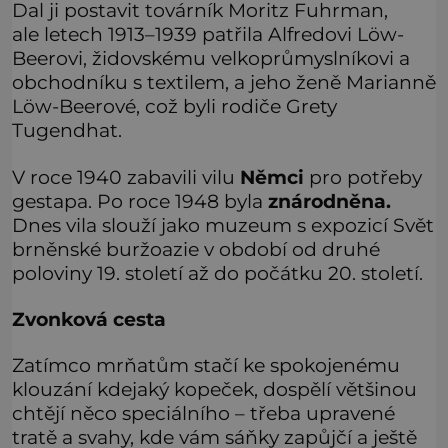
Dal ji postavit továrník Moritz Fuhrman,
ale letech 1913–1939 patřila Alfredovi Löw-
Beerovi, židovskému velkoprůmyslníkovi a
obchodníku s textilem, a jeho ženě Marianně
Löw-Beerové, což byli rodiče Grety
Tugendhat.
V roce 1940 zabavili vilu
Němci
pro potřeby
gestapa. Po roce 1948 byla
znárodněna.
Dnes vila slouží jako muzeum s expozicí Svět
brněnské buržoazie v období od druhé
poloviny 19. století až do počátku 20. století.
Zvonková cesta
Zatímco mrňatům stačí ke spokojenému
klouzání kdejaký kopeček, dospělí většinou
chtějí něco speciálního – třeba upravené
tratě a svahy, kde vám sáňky zapůjčí a ještě