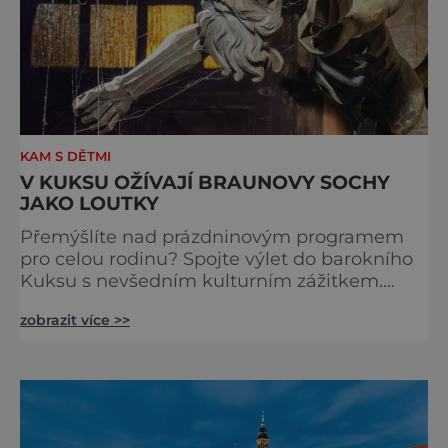
KAM S DĚTMI
V KUKSU OŽÍVAJÍ BRAUNOVY SOCHY
JAKO LOUTKY
Přemýšlíte nad prázdninovým programem
pro celou rodinu? Spojte výlet do barokního
Kuksu s nevšedním kulturním zážitkem.
Galerie loutek Kuks v historickém
zobrazit více >>
Comoedien-Hausu zve na stálou expozici
Braunova socha loutkou. Jde o unikátní
cyklus soch-loutek inspirovaných sochami
Matyáše Bernarda Brauna nejen z Kuksu.
Výstava Braunova socha loutkou představuje
padesát autorských loutek řezbáře a scénog