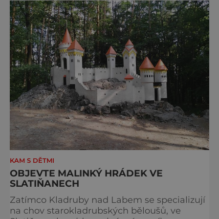
S norimberským Christkindlesmarktem se
drážďanské vánoční trhy každoročně
přetahují o pozici nejnavštěvovanějších t
KAM S DĚTMI
OBJEVTE MALINKÝ HRÁDEK VE
SLATIŇANECH
Zatímco Kladruby nad Labem se specializují
na chov starokladrubských běloušů, ve