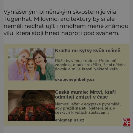
Vyhlášeným brněnským skvostem je vila
Tugenhat. Milovníci arcitektury by si ale
neměli nechat ujít i mnohem méně známou
vilu, ktera stojí hned naproti pod svahem.
Kradla mi kytky kvůli mámě
Růže byly moje radost. Proto mě
zabolelo, a pak i rozčílilo, že si někdo
dovoluje mi je krást! Některé keře
jsem měla víc než dvacet let, jiné
jsem dosazovala postupně, když se
skutecnepribehy.cz
objevila nová odrůda, k
České mumie: Mrtví, kteří
odmítají zmizet v čase
Nemusí ležet v egyptské pyramidě,
aby přežili staletí. Některá těla v
českých kryptách zůstávají
překvapivě zachovalá i stovky let po
enigmaplus.cz
smrti. Nejde přitom o žádné tajemné
balzamování ani o černou magi