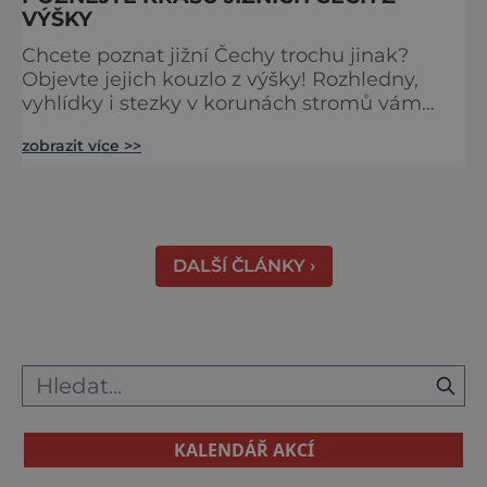
VÝŠKY
Chcete poznat jižní Čechy trochu jinak?
Objevte jejich kouzlo z výšky! Rozhledny,
vyhlídky i stezky v korunách stromů vám
nabídnou dechberoucí pohledy na řeky, lesy,
zobrazit více >>
města i Alpy v dálce. Ptačí pozorovatelna
Vrbenské rybníky Začněte třeba na Stezce
korunami stromů Lipno, kde se projdete ve
výšce 40 metrů s výhledy na šu
DALŠÍ ČLÁNKY ›
KALENDÁŘ AKCÍ