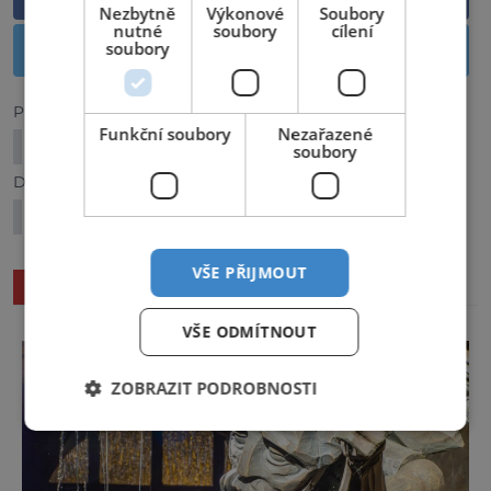
Nezbytně
Výkonové
Soubory
nutné
soubory
cílení
soubory
Sdílet na Twitteru
Předchozí článek
Funkční soubory
Nezařazené
Na svátky za sluncem a teplem
soubory
Další článek
Zima u vody? V termálních lázních ano!
VŠE PŘIJMOUT
SOUVISEJÍCÍ ČLÁNKY
VŠE ODMÍTNOUT
ZOBRAZIT PODROBNOSTI