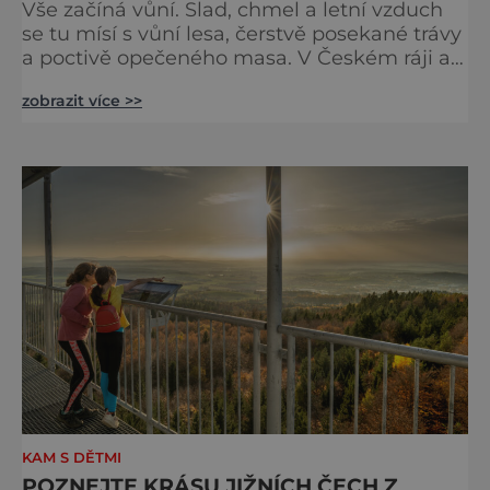
Vše začíná vůní. Slad, chmel a letní vzduch
se tu mísí s vůní lesa, čerstvě posekané trávy
a poctivě opečeného masa. V Českém ráji a
na Liberecku se léto nepočítá na dny, ale na
zobrazit více >>
doušky – a ty tady tečou proudem. Není to
jen výlet, je to oslava chutí, tradice a
poctivého řemesla, kterou ocení každý, kdo
ví, že k dokonalému dni patří nejen výhled,
ale i výčep. Měšťanský pivovar Turnov přesně
ví,
KAM S DĚTMI
POZNEJTE KRÁSU JIŽNÍCH ČECH Z