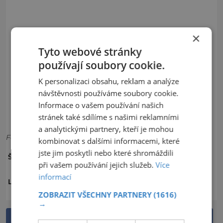
×
Tyto webové stránky
používají soubory cookie.
K personalizaci obsahu, reklam a analýze
návštěvnosti používáme soubory cookie.
Informace o vašem používání našich
stránek také sdílíme s našimi reklamními
a analytickými partnery, kteří je mohou
Foto: Lenka Korandová, foto: Shutterstock
kombinovat s dalšími informacemi, které
jste jim poskytli nebo které shromáždili
ZIMA
ŠTÍTKY:
při vašem používání jejich služeb.
Více
informací
ČESKO
LOKALITA:
ZOBRAZIT VŠECHNY PARTNERY
(1616)
→
Sdílet na Facebooku