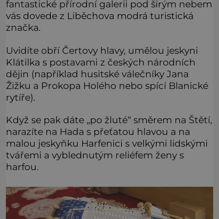
fantastické přírodní galerii pod širým nebem
vás dovede z Liběchova modrá turistická
značka.
Uvidíte obří Čertovy hlavy, umělou jeskyni
Klátilka s postavami z českých národních
dějin (například husitské válečníky Jana
Žižku a Prokopa Holého nebo spící Blanické
rytíře).
Když se pak dáte „po žluté“ směrem na Štětí,
narazíte na Hada s přeťatou hlavou a na
malou jeskyňku Harfenici s velkými lidskými
tvářemi a vyblednutým reliéfem ženy s
harfou.