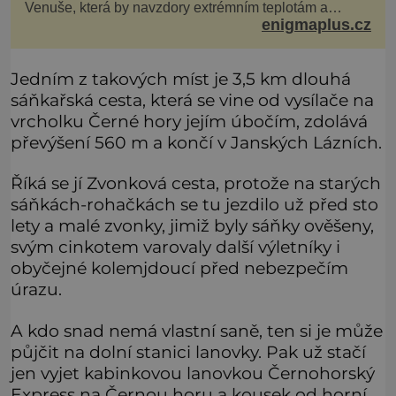
Venuše, která by navzdory extrémním teplotám a
enigmaplus.cz
smrtícímu složení atmosféry teoreticky mohla ukrývat
životní formy. Potvrzovat to má i podivný příběh muže
jménem Valiant Thor. Opravdu šlo o mimozem
Jedním z takových míst je 3,5 km dlouhá
sáňkařská cesta, která se vine od vysílače na
vrcholku Černé hory jejím úbočím, zdolává
převýšení 560 m a končí v Janských Lázních.
Říká se jí Zvonková cesta, protože na starých
sáňkách-rohačkách se tu jezdilo už před sto
lety a malé zvonky, jimiž byly sáňky ověšeny,
svým cinkotem varovaly další výletníky i
obyčejné kolemjdoucí před nebezpečím
úrazu.
A kdo snad nemá vlastní saně, ten si je může
půjčit na dolní stanici lanovky. Pak už stačí
jen vyjet kabinkovou lanovkou Černohorský
Express na Černou horu a kousek od horní