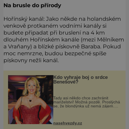
Na brusle do přírody
Hořínský kanál: Jako někde na holandském
venkově protkaném vodními kanály si
budete připadat při bruslení na 4 km
dlouhém Hořínském kanále (mezi Mělníkem
a Vraňany) a blízké pískovně Baraba. Pokud
moc nemrzne, budou bezpečné spíše
pískovny nežli kanál.
Kdo vyhraje boj o srdce
Benešové?
Tady asi někdo chce zachránit
manželství! Možná pozdě. Proslýchá
se, že blondýnka už nemá zájem.
Má manžel ještě šanci vše urovnat?
Když se nedávno mluvilo o tom, že si
Tomáš Matonoha (55) velice dobř
nasehvezdy.cz