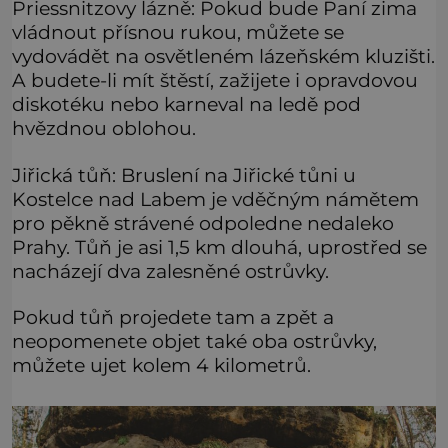
Priessnitzovy lázně: Pokud bude Paní zima
vládnout přísnou rukou, můžete se
vydovádět na osvětleném lázeňském kluzišti.
A budete-li mít štěstí, zažijete i opravdovou
diskotéku nebo karneval na ledě pod
hvězdnou oblohou.
Jiřická tůň: Bruslení na Jiřické tůni u
Kostelce nad Labem je vděčným námětem
pro pěkně strávené odpoledne nedaleko
Prahy. Tůň je asi 1,5 km dlouhá, uprostřed se
nacházejí dva zalesněné ostrůvky.
Pokud tůň projedete tam a zpět a
neopomenete objet také oba ostrůvky,
můžete ujet kolem 4 kilometrů.