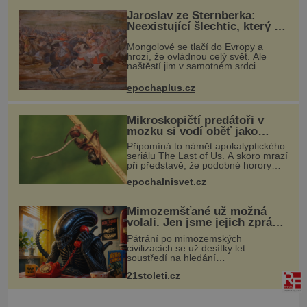
Jaroslav ze Šternberka:
Neexistující šlechtic, který z
Moravy vyžene Mongoly
Mongolové se tlačí do Evropy a
hrozí, že ovládnou celý svět. Ale
naštěstí jim v samotném srdci
Evropy stojí v cestě malé, ale silné
království, které dokáže
epochaplus.cz
dobyvatelské hordy zastavit. Co
nedokáže žá
Mikroskopičtí predátoři v
mozku si vodí oběť jako
loutku
Připomíná to námět apokalyptického
seriálu The Last of Us. A skoro mrazí
při představě, že podobné horory
probíhají v přírodě běžně – s tím
epochalnisvet.cz
rozdílem, že nejde pouze o infekce
parazitickou houbou a že
Mimozemšťané už možná
volali. Jen jsme jejich zprávu
nedokázali rozpoznat
Pátrání po mimozemských
civilizacích se už desítky let
soustředí na hledání
úzkopásmových rádiových signálů,
21stoleti.cz
které by příroda sama vytvořila jen
stěží. Nová studie však naznačuje,
že právě tato strate