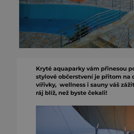
Kryté aquaparky vám přinesou po
stylové občerstvení je přitom na
vířivky, wellness i sauny váš zá
ráj blíž, než byste čekali!