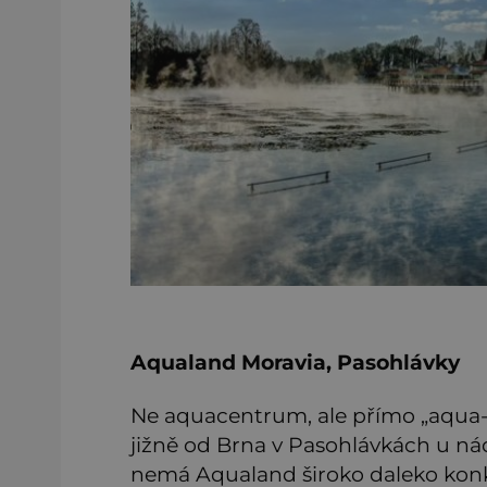
Aqualand Moravia, Pasohlávky
Ne aquacentrum, ale přímo „aqua-zem
jižně od Brna v Pasohlávkách u nád
nemá Aqualand široko daleko kon