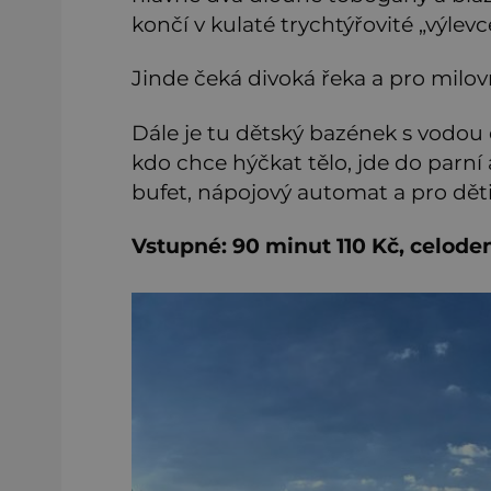
končí v kulaté trychtýřovité „výlevc
Jinde čeká divoká řeka a pro milo
Dále je tu dětský bazének s vodou o
kdo chce hýčkat tělo, jde do parní
bufet, nápojový automat a pro dět
Vstupné: 90 minut 110 Kč, celod