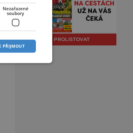
Nezařazené
soubory
PROLISTOVAT
E PŘIJMOUT