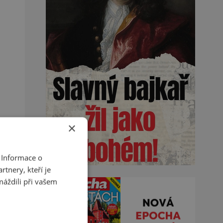
×
 Informace o
tnery, kteří je
máždili při vašem