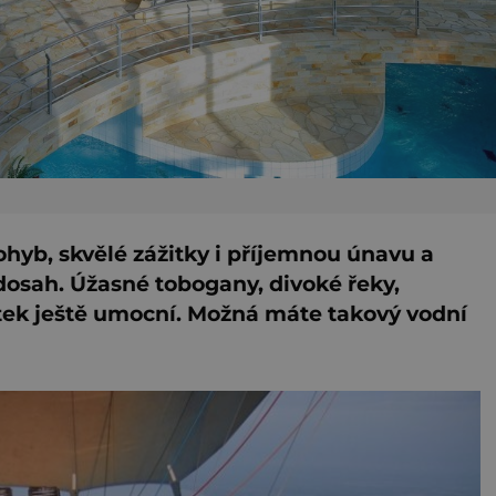
hyb, skvělé zážitky i příjemnou únavu a
 dosah. Úžasné tobogany, divoké řeky,
žitek ještě umocní. Možná máte takový vodní