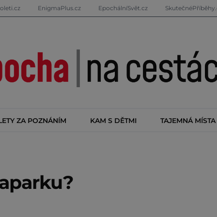
oleti.cz
EnigmaPlus.cz
EpochálníSvět.cz
SkutečnéPříběhy.
LETY ZA POZNÁNÍM
KAM S DĚTMI
TAJEMNÁ MÍSTA
aparku?