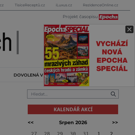
cz
TisíceReceptů.cz
iLuxus.cz
RezidenceOnline.cz
Projekt časopisu
×
DOVOLENÁ V ZAHRANIČÍ
KALENDÁŘ AKCÍ
KALENDÁŘ AKCÍ
<<
Srpen 2026
>>
27
28
29
30
31
1
2