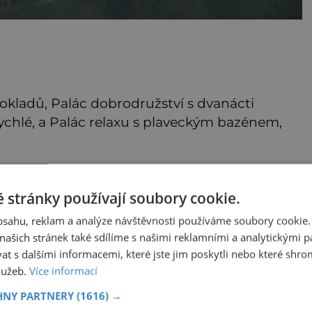
 pokladů, Palác dobrodružství s dvanácti
chlé, a Palác relaxu s plaveckým bazénem,
ých:
Mrkev není jen oranžová.
 stránky používají soubory cookie.
rují
Její neuvěřitelný příběh
začíná fialovou barvou
obsahu, reklam a analýze návštěvnosti používáme soubory cookie.
Když dnes vytáhneme ze země
ašich stránek také sdílíme s našimi reklamními a analytickými par
mrkev, většina z nás očekává
ich
sytě oranžový kořen. Jenže po
 s dalšími informacemi, které jste jim poskytli nebo které shro
o
většinu své historie je mrkev
služeb.
Více informací
ování
všechno možné, jen ne
epochaplus.cz
i.
oranžová. Je fialová, žlutá, bílá,
HNY PARTNERY
(1616) →
í
někdy dokonce téměř černá.