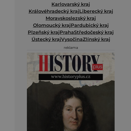
Karlovarský kraj
Královéhradecký kraj
Liberecký kraj
Moravskoslezský kraj
Olomoucký kraj
Pardubický kraj
Plzeňský kraj
Praha
Středočeský kraj
Ústecký kraj
Vysočina
Zlínský kraj
reklama