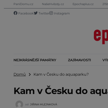
PaníDomu.cz
NašeHvězdy.cz
Epochaplus.cz
21St
Facebook
Twitter
Instagram
NEJKRÁSNĚJŠÍ PAMÁTKY
ZAJÍMAVOSTI
VÝ
Domů
Kam v Česku do aquaparku?
Kam v Česku do aqu
od
JIŘINA MLEJNKOVÁ