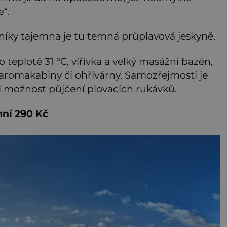
e“.
vníky tajemna je tu temná průplavová jeskyně.
 teplotě 31 °C, vířivka a velký masážní bazén,
 aromakabiny či ohřívárny. Samozřejmostí je
i možnost půjčení plovacích rukávků.
enní 290 Kč