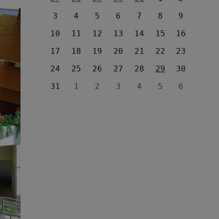
3
4
5
6
7
8
9
10
11
12
13
14
15
16
17
18
19
20
21
22
23
24
25
26
27
28
29
30
31
1
2
3
4
5
6