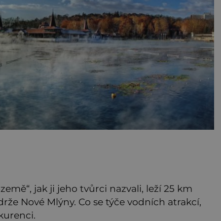
ě“, jak ji jeho tvůrci nazvali, leží 25 km
rže Nové Mlýny. Co se týče vodních atrakcí,
kurenci.