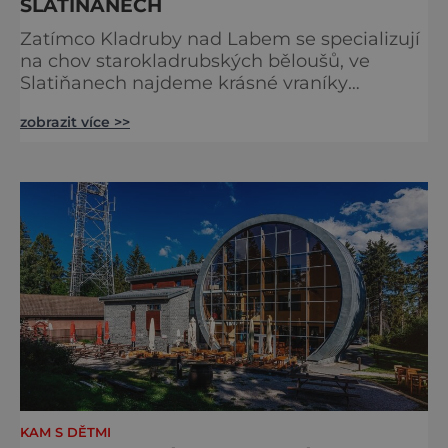
SLATIŇANECH
Zatímco Kladruby nad Labem se specializují
na chov starokladrubských běloušů, ve
Slatiňanech najdeme krásné vraníky
stejného plemene. V hipologickém muzeu v
zobrazit více >>
budově zámku se dozvíte více o chovu
těchto koní, jsou tu vystaveny významné
obrazy s koňskými motivy, sedla a postroje,
některé exponáty připomínají využití koní ve
vojenství, dopravě, honech či dostizích.
[caption id="attachment_74515
KAM S DĚTMI