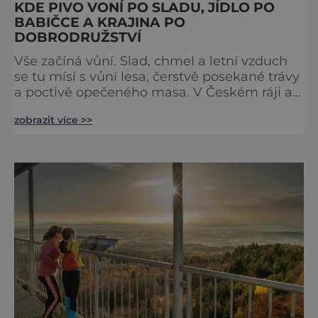
KDE PIVO VONÍ PO SLADU, JÍDLO PO
BABIČCE A KRAJINA PO
DOBRODRUŽSTVÍ
Vše začíná vůní. Slad, chmel a letní vzduch
se tu mísí s vůní lesa, čerstvě posekané trávy
a poctivě opečeného masa. V Českém ráji a
na Liberecku se léto nepočítá na dny, ale na
zobrazit více >>
doušky – a ty tady tečou proudem. Není to
jen výlet, je to oslava chutí, tradice a
poctivého řemesla, kterou ocení každý, kdo
ví, že k dokonalému dni patří nejen výhled,
ale i výčep. Měšťanský pivovar Turnov přesně
ví,