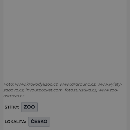
Foto: www.krokodylizoo.cz, www.ararauna.cz, www.vylety-
zabava.cz, inyourpocket.com, foto.turistika.cz, www.zoo-
ostrava.cz
ZOO
ŠTÍTKY:
ČESKO
LOKALITA: