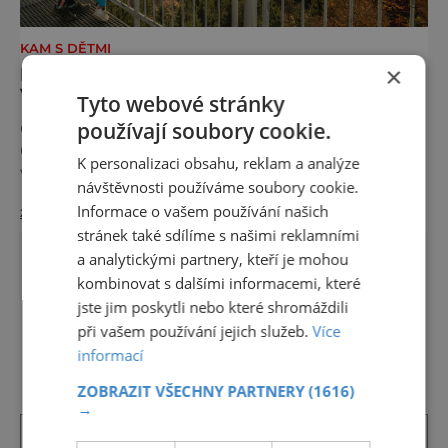
KAM S DĚTMI
×
POZNEJTE KRÁSU JIŽNÍCH ČECH Z
VÝŠKY
Tyto webové stránky
používají soubory cookie.
Chcete poznat jižní Čechy trochu jinak?
Objevte jejich kouzlo z výšky! Rozhledny,
K personalizaci obsahu, reklam a analýze
vyhlídky i stezky v korunách stromů vám
návštěvnosti používáme soubory cookie.
nabídnou dechberoucí pohledy na řeky, lesy,
Informace o vašem používání našich
zobrazit více >>
města i Alpy v dálce. Ptačí pozorovatelna
stránek také sdílíme s našimi reklamními
Vrbenské rybníky Začněte třeba na Stezce
a analytickými partnery, kteří je mohou
korunami stromů Lipno, kde se projdete ve
výšce 40 metrů s výhledy na šu
kombinovat s dalšími informacemi, které
jste jim poskytli nebo které shromáždili
DALŠÍ ČLÁNKY ›
při vašem používání jejich služeb.
Více
informací
ZOBRAZIT VŠECHNY PARTNERY
(1616)
→