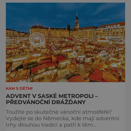
Matyáše Bernarda Brauna nejen z Kuksu.
Výstava Braunova socha loutkou představuje
padesát autorských loutek řezbáře a scénog
KAM S DĚTMI
ADVENT V SASKÉ METROPOLI –
PŘEDVÁNOČNÍ DRÁŽĎANY
Toužíte po skutečné vánoční atmosféře?
Vydejte se do Německa, kde mají adventní
trhy dlouhou tradici a patří k těm