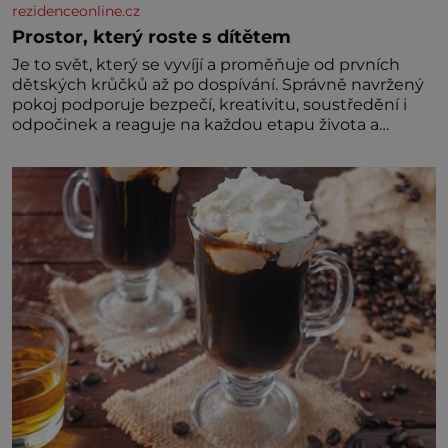
rezidenceonline.cz
Prostor, který roste s dítětem
Je to svět, který se vyvíjí a proměňuje od prvních
dětských krůčků až po dospívání. Správně navržený
pokoj podporuje bezpečí, kreativitu, soustředění i
odpočinek a reaguje na každou etapu života a
specifické potřeby dítěte. Pro nejmenší je klíčová
jednoduchost, měkkost a bezpečí, proto by pokoj
miminka měl působit především klidně a útulně.
Předškolní věk je