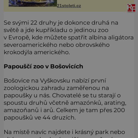
však může i v lidmi konzumovaných
21stoleti.cz
mlžích, jako jsou ústřice nebo slávky.
K příznakům otravy patří
Se svými 22 druhy je dokonce druhá na
světě a jde kupříkladu o jedinou zoo
v Evropě, kde můžete spatřit albína aligátora
severoamerického nebo obrovského
krokodýla amerického.
Papouščí zoo v Bošovicích
Bošovice na Vyškovsku nabízí první
zoologickou zahradu zaměřenou na
papoušky u nás. Chovatelé se tu starají o
spoustu druhů včetně amazónků, arating,
amazoňanů i arů. Celkem je tam přes 200
papoušků ve 44 druzích.
Na místě navíc najdete i krásný park nebo