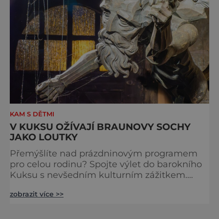
KAM S DĚTMI
V KUKSU OŽÍVAJÍ BRAUNOVY SOCHY
JAKO LOUTKY
Přemýšlíte nad prázdninovým programem
pro celou rodinu? Spojte výlet do barokního
Kuksu s nevšedním kulturním zážitkem.
Galerie loutek Kuks v historickém
zobrazit více >>
Comoedien-Hausu zve na stálou expozici
Braunova socha loutkou. Jde o unikátní
cyklus soch-loutek inspirovaných sochami