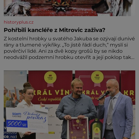
historyplus.cz
Pohřbili kancléře z Mitrovic zaživa?
Z kostelní hrobky u svatého Jakuba se ozývají dunivé
rány a tlumené výkřiky. „To jistě řádí duch,“ myslí si
pověrčiví lidé. Ani za dvě kopy grošů by se nikdo
neodvážil podzemní hrobku otevřít a její poklop tak
raději jen skrápí svěcenou vodou. Za několik dní
divné burácení skutečně ustane. Když o mnoho let
později hrobku