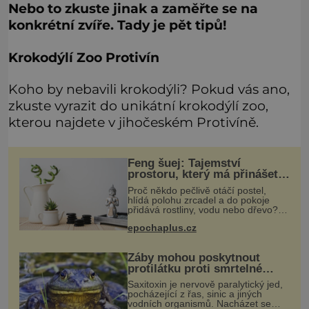
Nebo to zkuste jinak a zaměřte se na
konkrétní zvíře. Tady je pět tipů!
Krokodýlí Zoo Protivín
Koho by nebavili krokodýli? Pokud vás ano,
zkuste vyrazit do unikátní krokodýlí zoo,
kterou najdete v jihočeském Protivíně.
Feng šuej: Tajemství
prostoru, který má přinášet
štěstí
Proč někdo pečlivě otáčí postel,
hlídá polohu zrcadel a do pokoje
přidává rostliny, vodu nebo dřevo?
Feng šuej tvrdí, že domov není jen
epochaplus.cz
soubor zdí a nábytku. Je to prostor,
kterým proudí energie čchi
Žáby mohou poskytnout
protilátku proti smrtelné
otravě měkkýši
Saxitoxin je nervově paralytický jed,
pocházející z řas, sinic a jiných
vodních organismů. Nacházet se