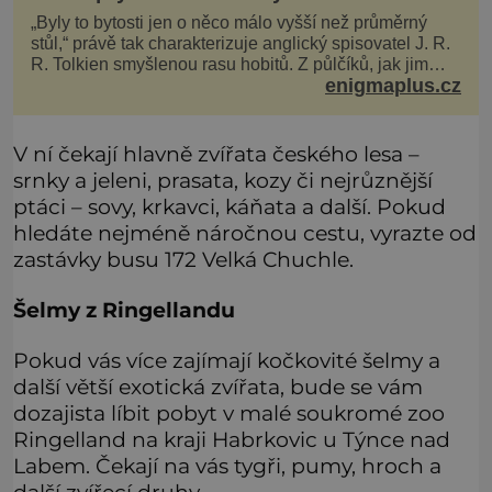
„Byly to bytosti jen o něco málo vyšší než průměrný
stůl,“ právě tak charakterizuje anglický spisovatel J. R.
R. Tolkien smyšlenou rasu hobitů. Z půlčíků, jak jim
enigmaplus.cz
říká, následně udělá hlavní hrdiny svých slavných
fantasy knih. Podobné bytosti prý ovšem naši planetu
opravdu kdysi obývaly. Šlo o naše
V ní čekají hlavně zvířata českého lesa –
srnky a jeleni, prasata, kozy či nejrůznější
ptáci – sovy, krkavci, káňata a další. Pokud
hledáte nejméně náročnou cestu, vyrazte od
zastávky busu 172 Velká Chuchle.
Šelmy z Ringellandu
Pokud vás více zajímají kočkovité šelmy a
další větší exotická zvířata, bude se vám
dozajista líbit pobyt v malé soukromé zoo
Ringelland na kraji Habrkovic u Týnce nad
Labem. Čekají na vás tygři, pumy, hroch a