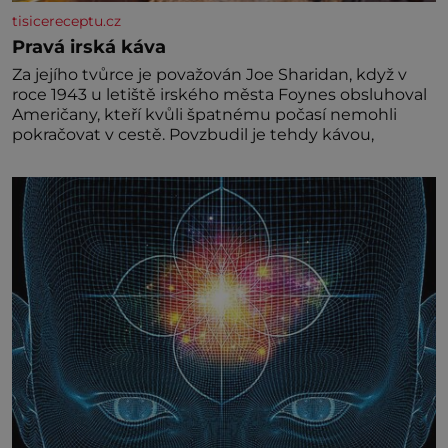
tisicereceptu.cz
Pravá irská káva
Za jejího tvůrce je považován Joe Sharidan, když v
roce 1943 u letiště irského města Foynes obsluhoval
Američany, kteří kvůli špatnému počasí nemohli
pokračovat v cestě. Povzbudil je tehdy kávou,