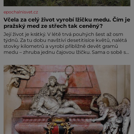
epochalnisvet.cz
Včela za celý život vyrobí lžičku medu. Čím je
pražský med ze střech tak ceněný?
Její život je krátký. V létě trvá pouhých šest až osm
týdnů. Za tu dobu navštíví desetitisíce květů, nalétá
stovky kilometrů a vyrobí přibližně devět gramů
medu – zhruba jednu čajovou lžičku. Sama o sobě se
může zdát bezvýznamná. Teprve když se spojí s
dalšími desítkami tisíc příslušnic svého včelstva,
vznikne jeden z nejdokonalejších organismů