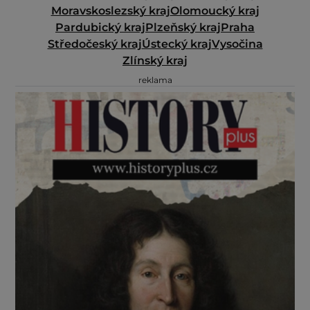
Moravskoslezský kraj
Olomoucký kraj
Pardubický kraj
Plzeňský kraj
Praha
Středočeský kraj
Ústecký kraj
Vysočina
Zlínský kraj
reklama