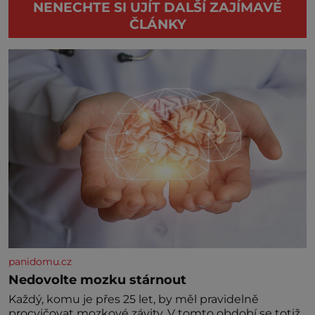
NENECHTE SI UJÍT DALŠÍ ZAJÍMAVÉ
ČLÁNKY
panidomu.cz
Nedovolte mozku stárnout
Každý, komu je přes 25 let, by měl pravidelně
procvičovat mozkové závity. V tomto období se totiž