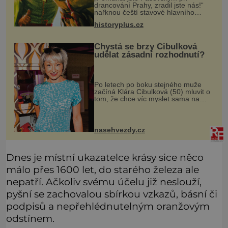
drancování Prahy, zradil jste nás!“
nařknou čeští stavové hlavního
zbrojmistra zemské hotovosti.
historyplus.cz
Jindřich se však zastrašit nenechá.
Zachová chladnou hlavu a trestu
unikne.
Chystá se brzy Cibulková
udělat zásadní rozhodnutí?
Po letech po boku stejného muže
začíná Klára Cibulková (50) mluvit o
tom, že chce víc myslet sama na
sebe. Skrývají se za jejími slovy
potíže doma? Tolik v posledních
měsících mluví Klára Cibulková (5
nasehvezdy.cz
Dnes je místní ukazatelce krásy sice něco
málo přes 1600 let, do starého železa ale
nepatří. Ačkoliv svému účelu již neslouží,
pyšní se zachovalou sbírkou vzkazů, básní či
podpisů a nepřehlédnutelným oranžovým
odstínem.