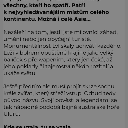
všechny, kteří ho spatří. Patří
k nejvyhledávanějším místům celého
kontinentu. Možná i celé Asie…
Nezáleží na tom, jestli jste milovníci záhad,
umění nebo jen obyčejní turisté.
Monumentálnost Lví skály uchvátí každého.
Leží v bohem opuštěné krajině jako velký
balíček s překvapením, který jen čeká, až
jeho poklady či tajemství někdo rozbalí a
ukáže světu.
Ještě předtím ale musí projít skrze sochu
krále zvířat, který střeží vstup. Odtud tedy
původ názvu. Svojí pověstí a legendami se
tak nápadně podobá bájné australské hoře
Uluru.
Kde se vzala, tu se vzala