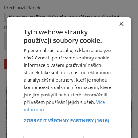
Předchozí článek
Kam za zvířaty? 5x tip na výlety po Česku!
×
Další článek
Tyto webové stránky
Kronplatz/Plan de Corones: Transformace
používají soubory cookie.
lyžařského střediska v ráj singletrailů
K personalizaci obsahu, reklam a analýze
návštěvnosti používáme soubory cookie.
SOUVISEJÍCÍ ČLÁNKY
Informace o vašem používání našich
stránek také sdílíme s našimi reklamními
a analytickými partnery, kteří je mohou
kombinovat s dalšími informacemi, které
jste jim poskytli nebo které shromáždili
při vašem používání jejich služeb.
Více
informací
ZOBRAZIT VŠECHNY PARTNERY
(1616)
→