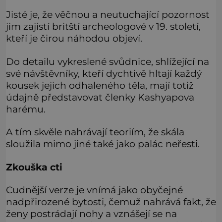
Jisté je, že věčnou a neutuchající pozornost
jim zajistí britští archeologové v 19. století,
kteří je čirou náhodou objeví.
Do detailu vykreslené svůdnice, shlížející na
své návštěvníky, kteří dychtivě hltají každý
kousek jejich odhaleného těla, mají totiž
údajně představovat členky Kashyapova
harému.
A tím skvěle nahrávají teoriím, že skála
sloužila mimo jiné také jako palác neřesti.
Zkouška cti
Cudnější verze je vnímá jako obyčejné
nadpřirozené bytosti, čemuž nahrává fakt, že
ženy postrádají nohy a vznášejí se na