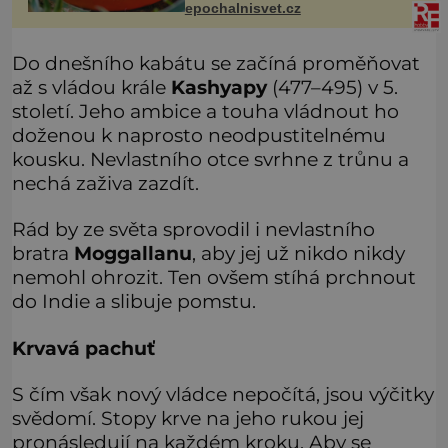
roztomilý a hodí se i pro chovatele
epochalnisvet.cz
začátečníky. Jedná se o nenároč
Do dnešního kabátu se začíná proměňovat
až s vládou krále
Kashyapy
(477–495) v 5.
století. Jeho ambice a touha vládnout ho
doženou k naprosto neodpustitelnému
kousku. Nevlastního otce svrhne z trůnu a
nechá zaživa zazdít.
Rád by ze světa sprovodil i nevlastního
bratra
Moggallanu
, aby jej už nikdo nikdy
nemohl ohrozit. Ten ovšem stíhá prchnout
do Indie a slibuje pomstu.
Krvavá pachuť
S čím však nový vládce nepočítá, jsou výčitky
svědomí. Stopy krve na jeho rukou jej
pronásledují na každém kroku. Aby se