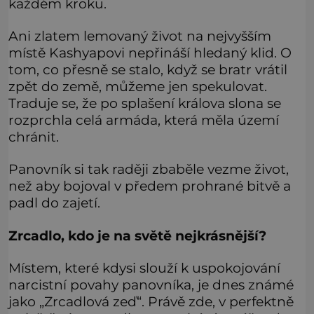
každém kroku.
Ani zlatem lemovaný život na nejvyšším
místě Kashyapovi nepřináší hledaný klid. O
tom, co přesně se stalo, když se bratr vrátil
zpět do země, můžeme jen spekulovat.
Traduje se, že po splašení králova slona se
rozprchla celá armáda, která měla území
chránit.
Panovník si tak raději zbaběle vezme život,
než aby bojoval v předem prohrané bitvě a
padl do zajetí.
Zrcadlo, kdo je na světě nejkrásnější?
Místem, které kdysi slouží k uspokojování
narcistní povahy panovníka, je dnes známé
jako „Zrcadlová zeď“. Právě zde, v perfektně