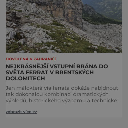
DOVOLENÁ V ZAHRANIČÍ
NEJKRÁSNĚJŠÍ VSTUPNÍ BRÁNA DO
SVĚTA FERRAT V BRENTSKÝCH
DOLOMITECH
Jen málokterá via ferrata dokáže nabídnout
tak dokonalou kombinaci dramatických
výhledů, historického významu a technické
přístupnosti jako Via Ferrata Sosat. V srdci
zobrazit více >>
Brentských Dolomit představuje vstupní
bránu do legendárního systému Via delle
Bocchette, který je mezi milovníky ferrat