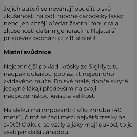
Jejich autoři se neváhají podělit o své
zkušenosti na poli mocné čarodějky lásky
nebo jen chtějí předat životní moudra a
zkušenosti dalším generacím. Nejstarší
příspěvek pochází již z 8. století!
Místní svůdnice
Nejcennější poklad, krásky ze Sigiriye, tu
naopak dokážou pobláznit nejednoho
zvídavého muže. Do své malé, dobře skryté
jeskyně lákají především na svoji
nadpozemskou krásu a velikost.
Na délku má impozantní dílo zhruba 140
metrů, čímž se řadí mezi největší fresky na
světě! Odkud se vzaly a jaký mají původ, to je
však jen další záhadou.