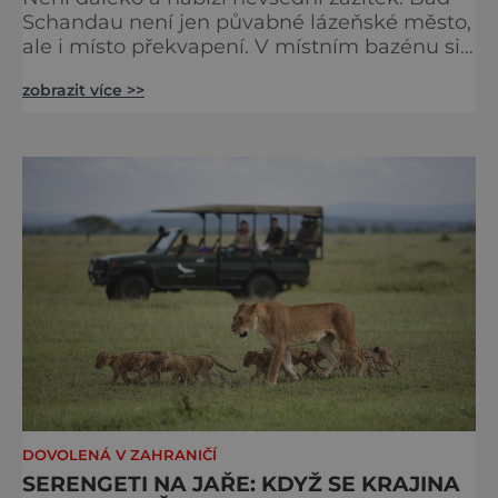
Schandau není jen půvabné lázeňské město,
ale i místo překvapení. V místním bazénu si
totiž můžete vychutnat koncert přímo ve
zobrazit více >>
vodě. Nádherně osvěžující místo leží jen 8
kilometrů od Hřenska a například z Prahy se
tam dostanete vlakem za pouhé dvě hodiny.
I proto je pravděpodobné, že v jeho
bazénech
DOVOLENÁ V ZAHRANIČÍ
SERENGETI NA JAŘE: KDYŽ SE KRAJINA