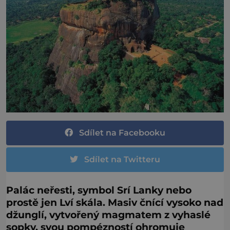
Sdílet na Facebooku
Sdílet na Twitteru
Palác neřesti, symbol Srí Lanky nebo
prostě jen Lví skála. Masiv čnící vysoko nad
džunglí, vytvořený magmatem z vyhaslé
sopky, svou pompézností ohromuje