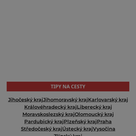
TIPY NA CESTY
Jihočeský kraj
Jihomoravský kraj
Karlovarský kraj
Královéhradecký kraj
Liberecký kraj
Moravskoslezský kraj
Olomoucký kraj
Pardubický kraj
Plzeňský kraj
Praha
Středočeský kraj
Ústecký kraj
Vysočina