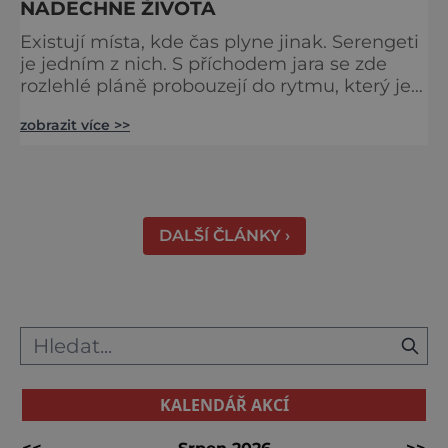
NADECHNE ŽIVOTA
Existují místa, kde čas plyne jinak. Serengeti
je jedním z nich. S příchodem jara se zde
rozlehlé pláně probouzejí do rytmu, který je
starší než lidstvo samo. Vzduch je těžký,
zobrazit více >>
tráva svěží a horizont nekonečný. A právě v
těchto týdnech se odehrává jedno z
nejintenzivnějších přírodních divadel na
světě. Na jihu Serengeti se každoročně
shromažďují statisíce zvířat. Více než 1,5
DALŠÍ ČLÁNKY ›
milionu pakoňů, dop
KALENDÁŘ AKCÍ