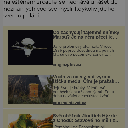
naleštěném zrcadle, se nechává unášet do
neznámých vod své mysli, kdykoliv jde ke
svému paláci.
Co zachycují tajemné snímky
Marsu? Je na něm přeci jen
voda?
Je to přelomový okamžik. V roce
1976 poprvé dosednou na povrch
Marsu dvě pozemské sondy z
amerického vesmírného programu
Viking, které jsou schopny pořídit
enigmaplus.cz
fotografie záhadami opředené rudé
planety. V
Včela za celý život vyrobí
lžičku medu. Čím je pražský
med ze střech tak ceněný?
Její život je krátký. V létě trvá
pouhých šest až osm týdnů. Za tu
dobu navštíví desetitisíce květů,
nalétá stovky kilometrů a vyrobí
epochalnisvet.cz
přibližně devět gramů medu –
zhruba jednu čajovou lžičku. Sama o
s
Světoběžník Jindřich Hýzrle
z Chodů: Stavové ho měli za
zrádce
„Pomáhal jste Pasovským při