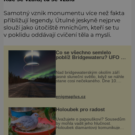
Samotný vznik monumentu více než fakta
přibližují legendy. Útulné jeskyně nejprve
slouží jako útočiště mnichům, kteří se tu
v poklidu oddávají cvičení těla a mysli.
Co se všechno semlelo
poblíž Bridgewateru? UFO na
obloze, monstra v bažinách!
Nad bridgewaterským okolím září
jasné sluneční světlo, když se náhle
stane cosi nečekaného. Dne 10.
května roku 1760 v deset hodin
dopoledne zde dojde k vůbec
prvnímu historicky doloženému
enigmaplus.cz
přeletu UFO
Holoubek pro radost
Uvažujete o papouškovi? Sousedům
by mohla vadit jeho hlučnost.
Holoubek diamantový komunikuje
téměř neslyšitelným pípáním, je