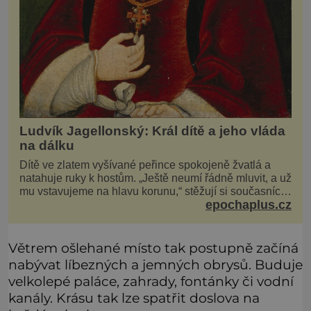
Ludvík Jagellonský: Král dítě a jeho vláda
na dálku
Dítě ve zlatem vyšívané peřince spokojeně žvatlá a
natahuje ruky k hostům. „Ještě neumí řádně mluvit, a už
mu vstavujeme na hlavu korunu,“ stěžují si současníci,
epochaplus.cz
pro které je k neuvěření, že droboučký princ se dnes
stal králem. Otázka za milion, na niž by všichni,
zejména stárnoucí a nemocný král Vl
Větrem ošlehané místo tak postupně začíná
nabývat líbezných a jemných obrysů. Buduje
velkolepé paláce, zahrady, fontánky či vodní
kanály. Krásu tak lze spatřit doslova na