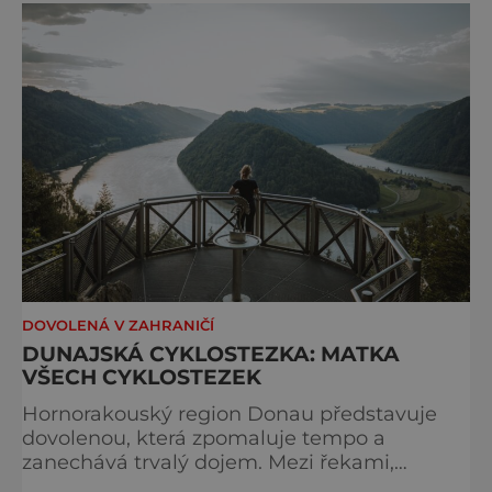
považován za jednu z nejkrásnějších
vysokohorských tras na světě. Přestože
samotná ferrata nepatří mezi techn
DOVOLENÁ V ZAHRANIČÍ
DUNAJSKÁ CYKLOSTEZKA: MATKA
VŠECH CYKLOSTEZEK
Hornorakouský region Donau představuje
dovolenou, která zpomaluje tempo a
zanechává trvalý dojem. Mezi řekami,
zvlněnou krajinou a mírnými rovinami se zde