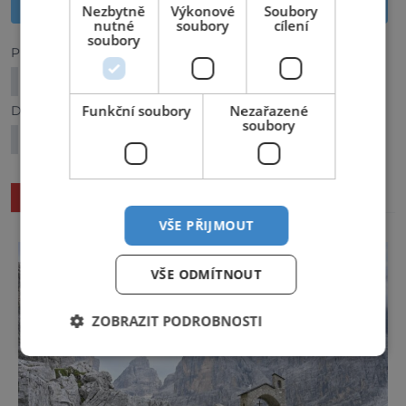
Sdílet na Twitteru
Nezbytně
Výkonové
Soubory
nutné
soubory
cílení
soubory
Předchozí článek
Sigiriya: Osmý div světa skrytý v oblacích!
Funkční soubory
Nezařazené
Další článek
soubory
Za trojskými rostlinami
SOUVISEJÍCÍ ČLÁNKY
VŠE PŘIJMOUT
VŠE ODMÍTNOUT
ZOBRAZIT PODROBNOSTI