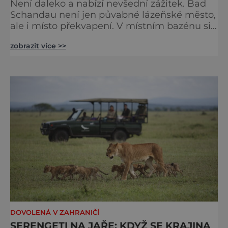
Není daleko a nabízí nevšední zážitek. Bad
Schandau není jen půvabné lázeňské město,
ale i místo překvapení. V místním bazénu si
totiž můžete vychutnat koncert přímo ve
zobrazit více >>
vodě. Nádherně osvěžující místo leží jen 8
kilometrů od Hřenska a například z Prahy se
tam dostanete vlakem za pouhé dvě hodiny.
I proto je pravděpodobné, že v jeho
bazénech
DOVOLENÁ V ZAHRANIČÍ
SERENGETI NA JAŘE: KDYŽ SE KRAJINA