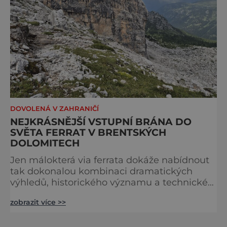
DOVOLENÁ V ZAHRANIČÍ
NEJKRÁSNĚJŠÍ VSTUPNÍ BRÁNA DO
SVĚTA FERRAT V BRENTSKÝCH
DOLOMITECH
Jen málokterá via ferrata dokáže nabídnout
tak dokonalou kombinaci dramatických
výhledů, historického významu a technické
přístupnosti jako Via Ferrata Sosat. V srdci
zobrazit více >>
Brentských Dolomit představuje vstupní
bránu do legendárního systému Via delle
Bocchette, který je mezi milovníky ferrat