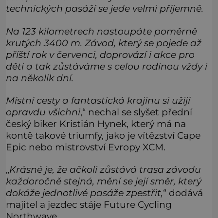
technických pasáží se jede velmi příjemně.
Na 123 kilometrech nastoupáte poměrně
krutých 3400 m. Závod, který se pojede až
příští rok v červenci, doprovází i akce pro
děti a tak zůstáváme s celou rodinou vždy i
na několik dní.
Místní cesty a fantastická krajinu si užijí
opravdu všichni
,“ nechal se slyšet přední
český biker Kristián Hynek, který má na
kontě takové triumfy, jako je vítězství Cape
Epic nebo mistrovství Evropy XCM.
„
Krásné je, že ačkoli zůstává trasa závodu
každoročně stejná, mění se její směr, který
dokáže jednotlivé pasáže zpestřit,
“ dodává
majitel a jezdec stáje Future Cycling
Northwave.