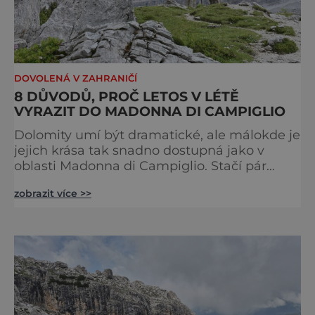
DOVOLENÁ V ZAHRANIČÍ
8 DŮVODŮ, PROČ LETOS V LÉTĚ
VYRAZIT DO MADONNA DI CAMPIGLIO
Dolomity umí být dramatické, ale málokde je
jejich krása tak snadno dostupná jako v
oblasti Madonna di Campiglio. Stačí pár
minut v lanovce a ocitnete se mezi skalními
zobrazit více >>
věžemi, horskými jezery a nekonečnými
výhledy. Přinášíme tipy na osm zážitků, kvůli
kterým stojí za to naplánovat si letní
dovolenou právě sem. Madonna di
Campiglio uhrane každé ráno, kdy první
paprsky kreslí na vrcholcích Brenty