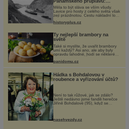
Panamského průplavu:
Američané museli nejdřív
Měla to být sláva se vším všudy.
porazit moskyty
Lavice pro hosty z celého světa však
zejí prázdnotou. Cestu nákladní lodi
SS Ancon právě otevřeným
historyplus.cz
Panamským průplavem sleduje jen
hrstka přítomných. Svět vstoupil do
Ty nejlepší brambory na
světě
Také si myslíte, že uvařit brambory
umí každý? Asi ano, ale aby byly
opravdu lahodné, hodí se některé
jednoduché triky. Že jsou různé
panidomu.cz
varné typy od A, tedy na saláty, po D
na kaši, určitě víte, takže
Hádka s Bohdalovou v
roubence a vyřizování účtů?
Není to tak růžové, jak se zdálo?
Ještě nedávno jsme fandili herečce
Jiřině Bohdalové (95), když se
povídalo, že snad tráví léto na své
roubené chalupě v Českém ráji s
přítelem, slovenským podnikatele
nasehvezdy.cz