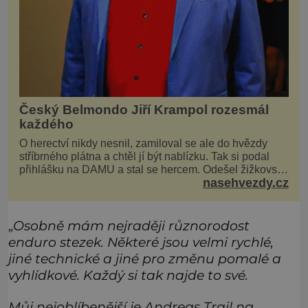
Český Belmondo Jiří Krampol rozesmál
každého
O herectví nikdy nesnil, zamiloval se ale do hvězdy
stříbrného plátna a chtěl jí být nablízku. Tak si podal
přihlášku na DAMU a stal se hercem. Odešel žižkovský
nasehvezdy.cz
matador, který všude rozdával humor, i když jemu
samotnému do smíchu zrovna nebylo. Do poslední
chvíle bojoval hlavně svým optimismem a vti
„
Osobně mám nejraději různorodost
enduro stezek. Některé jsou velmi rychlé,
jiné technické a jiné pro změnu pomalé a
vyhlídkové. Každý si tak najde to své.
Můj nejoblíbenější je Andreas Trail na