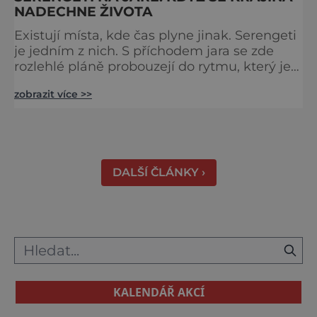
NADECHNE ŽIVOTA
Existují místa, kde čas plyne jinak. Serengeti
je jedním z nich. S příchodem jara se zde
rozlehlé pláně probouzejí do rytmu, který je
starší než lidstvo samo. Vzduch je těžký,
zobrazit více >>
tráva svěží a horizont nekonečný. A právě v
těchto týdnech se odehrává jedno z
nejintenzivnějších přírodních divadel na
světě. Na jihu Serengeti se každoročně
shromažďují statisíce zvířat. Více než 1,5
DALŠÍ ČLÁNKY ›
milionu pakoňů, dop
KALENDÁŘ AKCÍ