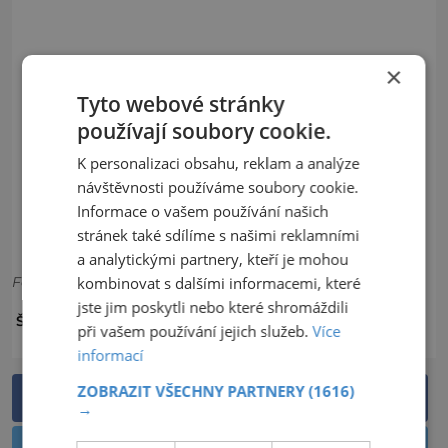
×
Tyto webové stránky
používají soubory cookie.
K personalizaci obsahu, reklam a analýze
návštěvnosti používáme soubory cookie.
Informace o vašem používání našich
stránek také sdílíme s našimi reklamními
a analytickými partnery, kteří je mohou
Foto: Archiv
kombinovat s dalšími informacemi, které
jste jim poskytli nebo které shromáždili
CYKLISTIKA
HORY
ŠTÍTKY:
při vašem používání jejich služeb.
Více
informací
ZOBRAZIT VŠECHNY PARTNERY
(1616)
Sdílet na Facebooku
→