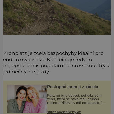
Kronplatz je zcela bezpochyby ideální pro
enduro cyklistiku. Kombinuje tedy to
nejlepší z u nás populárního cross-country s
jedinečnými sjezdy.
Postupně jsem ji ztrácela
Když mi bylo dvacet, potkala jsem
ženu, která se stala mojí druhou
rodinou. Nikdy by mě nenapadlo, jak
se může pevné přátelství rozplynout.
Jmenovala se Jana a poznaly jsme
skutecnepribehy.cz
se v práci. Na první pohled