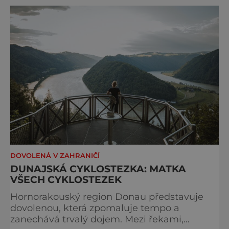
považován za jednu z nejkrásnějších
vysokohorských tras na světě. Přestože
samotná ferrata nepatří mezi techn
DOVOLENÁ V ZAHRANIČÍ
DUNAJSKÁ CYKLOSTEZKA: MATKA
VŠECH CYKLOSTEZEK
Hornorakouský region Donau představuje
dovolenou, která zpomaluje tempo a
zanechává trvalý dojem. Mezi řekami,