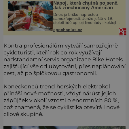
Nápoj, která chutná po seně.
Jak znechucený Američan
vymyslel brčko
Dnes je brčko naprostou
samozřejmostí. Jenže ještě v 19.
století lidé upíjejí limonády i koktejly
dutými stébly žita nebo žitné slámy.
epochaplus.cz
Fungují sice dobře, mají ale jednu
nepříjemnou vlastnost po chvíl
Kontra profesionálům vytváří samozřejmě
cykloturisti, kteří rok co rok využívají
nadstandartní servis organizace Bike Hotels
zajišťující vše od ubytování, přes naplánování
cest, až po špičkovou gastronomii.
Koneckonců trend horských elektrokol
přináší nové možnosti, vždyť nárůst jejich
zápůjček v okolí vzrostl o enormních 80 %,
což znamená, že se cyklistika otevírá i nové
cílové skupině.