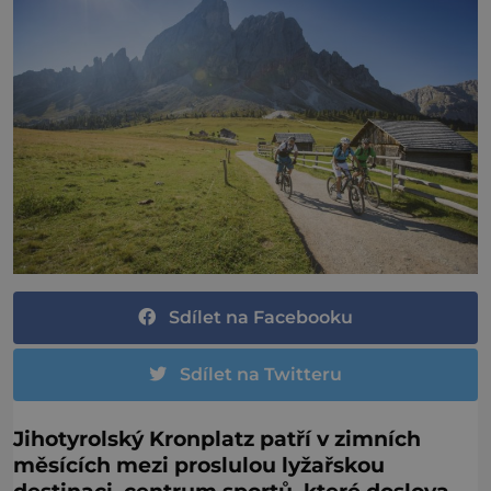
Sdílet na Facebooku
Sdílet na Twitteru
Jihotyrolský Kronplatz patří v zimních
měsících mezi proslulou lyžařskou