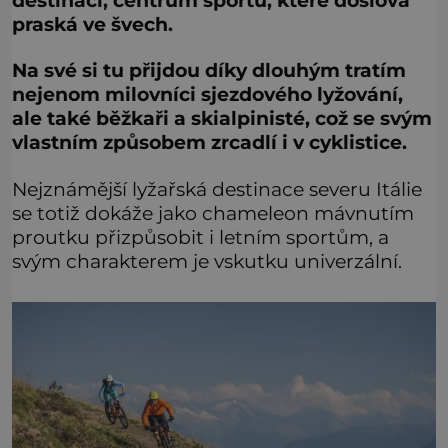
destinaci, centrum sportů, které doslova
praská ve švech.
Na své si tu přijdou díky dlouhým tratím
nejenom milovníci sjezdového lyžování,
ale také běžkaři a skialpinisté, což se svým
vlastním způsobem zrcadlí i v cyklistice.
Nejznámější lyžařská destinace severu Itálie
se totiž dokáže jako chameleon mávnutím
proutku přizpůsobit i letním sportům, a
svým charakterem je vskutku univerzální.