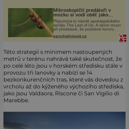
Mikroskopičtí predátoři v
mozku si vodí oběť jako
loutku
Připomíná to námět apokalyptického
seriálu The Last of Us. A skoro mrazí
při představě, že podobné horory
probíhají v přírodě běžně – s tím
epochalnisvet.cz
rozdílem, že nejde pouze o infekce
parazitickou houbou a že
Této strategii s minimem nastoupených
metrů v terénu nahrává také skutečnost, že
po celé léto jsou v horském středisku stále v
provozu tři lanovky a nabízí se 14
bezkonkurenčních tras, které vás dovedou z
vrcholu až do kýženého výchozího střediska,
jako jsou Valdaora, Riscone či San Vigilio di
Marebbe.