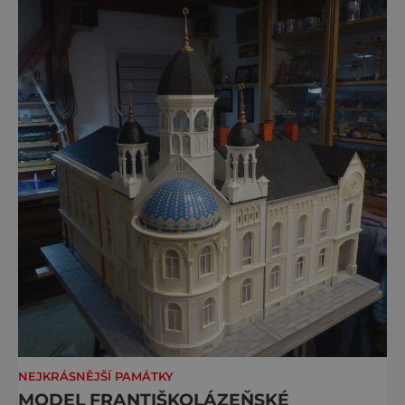
nevšimne, ani se jí kolonáda vlastně neříká.
Je to pro
NEJKRÁSNĚJŠÍ PAMÁTKY
MODEL FRANTIŠKOLÁZEŇSKÉ