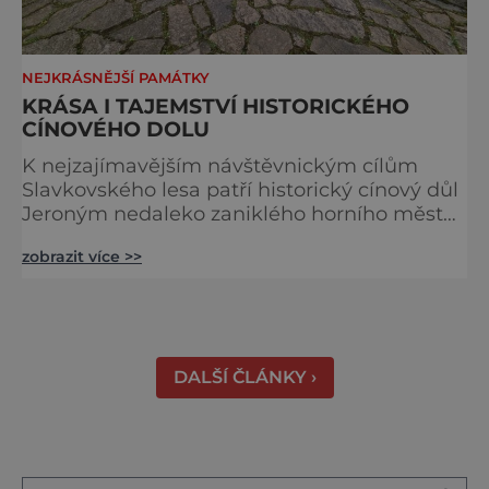
NEJKRÁSNĚJŠÍ PAMÁTKY
KRÁSA I TAJEMSTVÍ HISTORICKÉHO
CÍNOVÉHO DOLU
K nejzajímavějším návštěvnickým cílům
Slavkovského lesa patří historický cínový důl
Jeroným nedaleko zaniklého horního města
Čistá. Dolovat se v něm začalo už ve
zobrazit více >>
středověku. Národní kulturní památka je
dnes přístupná veřejnosti a hojně
vyhledávaná turisty, kteří si zde mohou učinit
poměrně konkrétní představu o namáhavé
práci tehdejších horníků. [gallery
DALŠÍ ČLÁNKY ›
ids="91631,91630,91632,91633,91634,91635,9