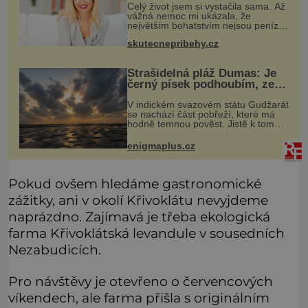
Celý život jsem si vystačila sama. Až
vážná nemoc mi ukázala, že
největším bohatstvím nejsou peníze
ani vlastní byt, ale člověk, který je
skutecnepribehy.cz
ochotný podat pomocnou ruku.
Vždycky jsem byla spíš samotářka.
Strašidelná pláž Dumas: Je
černý písek podhoubím, ze
kterého roste zlo?
V indickém svazovém státu Gudžarát
se nachází část pobřeží, které má
hodně temnou pověst. Jistě k tomu
přispívá i černý písek této pláže.
Proč má pláž takové netypické
enigmaplus.cz
zbarvení? Nakolik jsou pravdivé
Pokud ovšem hledáme gastronomické
zážitky, ani v okolí Křivoklátu nevyjdeme
naprázdno. Zajímavá je třeba ekologická
farma Křivoklátská levandule v sousedních
Nezabudicích.
Pro návštěvy je otevřeno o červencových
víkendech, ale farma přišla s originálním