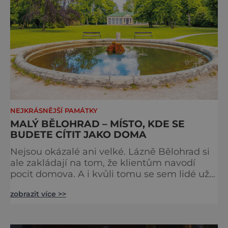
NEJKRÁSNĚJŠÍ PAMÁTKY
MALÝ BĚLOHRAD – MÍSTO, KDE SE
BUDETE CÍTIT JAKO DOMA
Nejsou okázalé ani velké. Lázně Bělohrad si
ale zakládají na tom, že klientům navodí
pocit domova. A i kvůli tomu se sem lidé už
zhruba 130 let rádi vracejí. Nejsou tu obří
zobrazit více >>
lázeňské koncerty ani velkolepé akce.
Dokonce tu nenajdete ani pravou kolonádu.
Ne že by tu nebyla. Ale mnoho lidí si jí