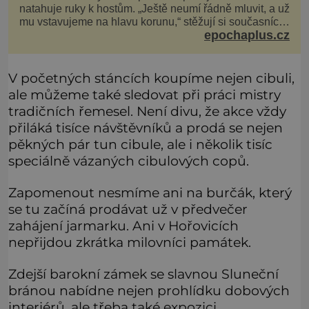
natahuje ruky k hostům. „Ještě neumí řádně mluvit, a už
mu vstavujeme na hlavu korunu,“ stěžují si současníci,
epochaplus.cz
pro které je k neuvěření, že droboučký princ se dnes
stal králem. Otázka za milion, na niž by všichni,
zejména stárnoucí a nemocný král Vl
V početných stáncích koupíme nejen cibuli,
ale můžeme také sledovat při práci mistry
tradičních řemesel. Není divu, že akce vždy
přiláká tisíce návštěvníků a prodá se nejen
pěkných pár tun cibule, ale i několik tisíc
speciálně vázaných cibulových copů.
Zapomenout nesmíme ani na burčák, který
se tu začíná prodávat už v předvečer
zahájení jarmarku. Ani v Hořovicích
nepřijdou zkrátka milovníci památek.
Zdejší barokní zámek se slavnou Sluneční
bránou nabídne nejen prohlídku dobových
interiérů, ale třeba také expozici