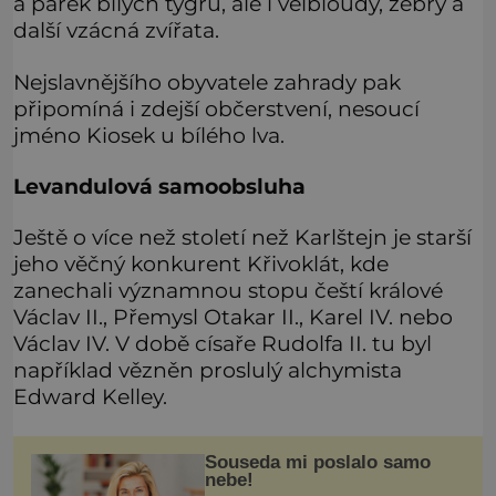
a párek bílých tygrů, ale i velbloudy, zebry a
další vzácná zvířata.
Nejslavnějšího obyvatele zahrady pak
připomíná i zdejší občerstvení, nesoucí
jméno Kiosek u bílého lva.
Levandulová samoobsluha
Ještě o více než století než Karlštejn je starší
jeho věčný konkurent Křivoklát, kde
zanechali významnou stopu čeští králové
Václav II., Přemysl Otakar II., Karel IV. nebo
Václav IV. V době císaře Rudolfa II. tu byl
například vězněn proslulý alchymista
Edward Kelley.
Souseda mi poslalo samo
nebe!