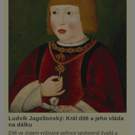
Ludvík Jagellonský: Král dítě a jeho vláda
na dálku
Dítě ve zlatem vyšívané peřince spokojeně žvatlá a