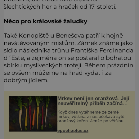
šlechtických her a hraček od 17. století.
Něco pro královské žaludky
Také Konopiště u Benešova patří k hojně
navštěvovaným místům. Zámek známe jako
sídlo následníka trůnu Františka Ferdinanda
d´Este, a zejména on se postaral o bohatou
sbírku mysliveckých trofejí. Během prázdnin
se ovšem můžeme na hrad vydat i za
dobrým jídlem.
Mrkev není jen oranžová. Její
neuvěřitelný příběh začíná
fialovou barvou
Když dnes vytáhneme ze země
mrkev, většina z nás očekává sytě
oranžový kořen. Jenže po většinu
své historie je mrkev všechno
možné, jen ne oranžová. Je fialová,
epochaplus.cz
žlutá, bílá, někdy dokonce téměř
černá.