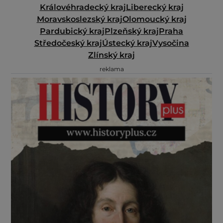
Královéhradecký kraj
Liberecký kraj
Moravskoslezský kraj
Olomoucký kraj
Pardubický kraj
Plzeňský kraj
Praha
Středočeský kraj
Ústecký kraj
Vysočina
Zlínský kraj
reklama