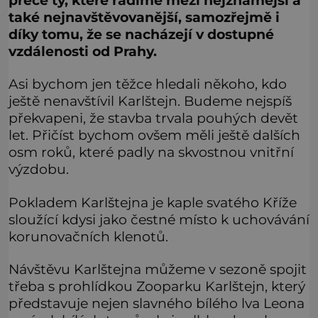
přece ty, které řadíme mezi nejznámější a
také nejnavštěvovanější, samozřejmě i
díky tomu, že se nacházejí v dostupné
vzdálenosti od Prahy.
Asi bychom jen těžce hledali někoho, kdo
ještě nenavštívil Karlštejn. Budeme nejspíš
překvapeni, že stavba trvala pouhých devět
let. Přičíst bychom ovšem měli ještě dalších
osm roků, které padly na skvostnou vnitřní
výzdobu.
Pokladem Karlštejna je kaple svatého Kříže
sloužící kdysi jako čestné místo k uchovávání
korunovačních klenotů.
Návštěvu Karlštejna můžeme v sezoně spojit
třeba s prohlídkou Zooparku Karlštejn, který
představuje nejen slavného bílého lva Leona