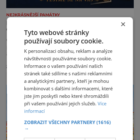
NEJKRÁSNĚJŠÍ PAMÁTKY
×
NOC KOSTELŮ 2026 V HUSOVĚ SBORU V
CHEBU
Tyto webové stránky
používají soubory cookie.
Odhalte tajemství chebské Schlaraffie V
pátek 29. května 2026 se v rámci celostátní
K personalizaci obsahu, reklam a analýze
akce Noc kostelů otevřou veřejnosti i místa,
návštěvnosti používáme soubory cookie.
která běžně zůstávají skrytá. Jedním z
Informace o vašem používání našich
zobrazit více >>
nejzajímavějších bude bezesporu Husův
stránek také sdílíme s našimi reklamními
sbor Církve československé husitské v
a analytickými partnery, kteří je mohou
Chebu (Vrbenského 14), který letos nabídne
večer plný historie, hudby, tajemství i
kombinovat s dalšími informacemi, které
dobrodružství pro malé i velké návštěvníky.
jste jim poskytli nebo které shromáždili
Málokdo ví, že dnešní kos
při vašem používání jejich služeb.
Více
informací
ZOBRAZIT VŠECHNY PARTNERY
(1616)
→