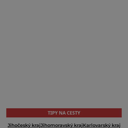
TIPY NA CESTY
Jihočeský kraj
Jihomoravský kraj
Karlovarský kraj