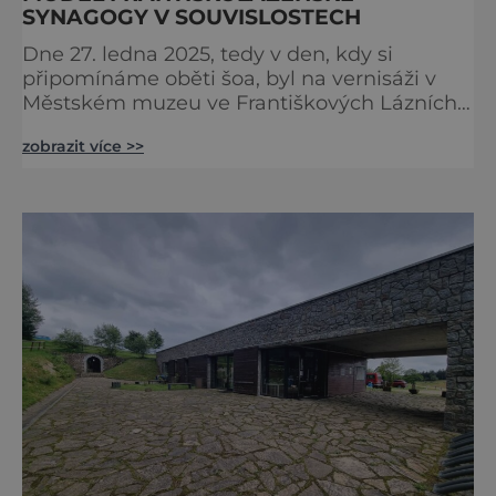
SYNAGOGY V SOUVISLOSTECH
Dne 27. ledna 2025, tedy v den, kdy si
připomínáme oběti šoa, byl na vernisáži v
Městském muzeu ve Františkových Lázních
představen model synagogy, která byla
zobrazit více >>
nacisty zničena v roce 1938. Do lázeňského
města se tak více než symbolicky vrátil
židovský svatostánek. Autorem modelu je
Bohuslav Karban z Aše. Připomeňme si nyní
některé události spojené s touto významnou
stavbou. [gallery ids="917