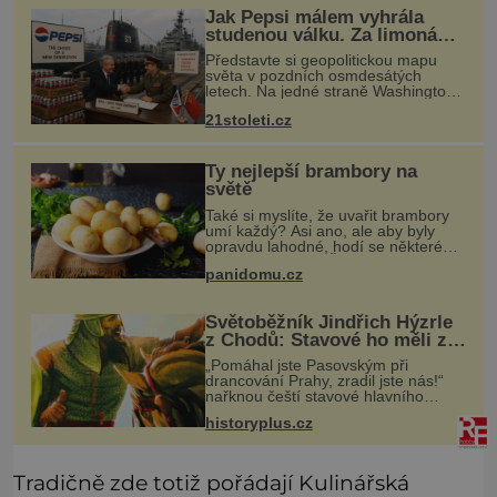
Jak Pepsi málem vyhrála
studenou válku. Za limonádu
dostala ponorky i křižník
Představte si geopolitickou mapu
světa v pozdních osmdesátých
letech. Na jedné straně Washington,
na druhé Moskva. Mezi nimi jaderný
21stoleti.cz
arzenál schopný zničit planetu
padesátkrát dokola, železná opona a
Ty nejlepší brambory na
světě
Také si myslíte, že uvařit brambory
umí každý? Asi ano, ale aby byly
opravdu lahodné, hodí se některé
jednoduché triky. Že jsou různé
panidomu.cz
varné typy od A, tedy na saláty, po D
na kaši, určitě víte, takže
Světoběžník Jindřich Hýzrle
z Chodů: Stavové ho měli za
zrádce
„Pomáhal jste Pasovským při
drancování Prahy, zradil jste nás!“
nařknou čeští stavové hlavního
zbrojmistra zemské hotovosti.
historyplus.cz
Jindřich se však zastrašit nenechá.
Zachová chladnou hlavu a trestu
unikne.
Tradičně zde totiž pořádají Kulinářská