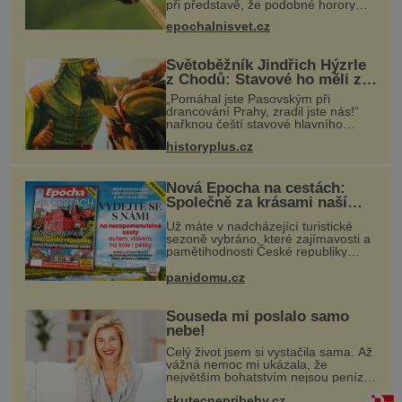
při představě, že podobné horory
probíhají v přírodě běžně – s tím
epochalnisvet.cz
rozdílem, že nejde pouze o infekce
parazitickou houbou a že
Světoběžník Jindřich Hýzrle
z Chodů: Stavové ho měli za
zrádce
„Pomáhal jste Pasovským při
drancování Prahy, zradil jste nás!“
nařknou čeští stavové hlavního
zbrojmistra zemské hotovosti.
historyplus.cz
Jindřich se však zastrašit nenechá.
Zachová chladnou hlavu a trestu
unikne.
Nová Epocha na cestách:
Společně za krásami naší
vlasti
Už máte v nadcházející turistické
sezoně vybráno, které zajímavosti a
pamětihodnosti České republiky
navštívíte? V prodeji je právě nové
číslo Epochy na cestách, které vám
panidomu.cz
při rozhodování určitě pomůž
Souseda mi poslalo samo
nebe!
Celý život jsem si vystačila sama. Až
vážná nemoc mi ukázala, že
největším bohatstvím nejsou peníze
ani vlastní byt, ale člověk, který je
skutecnepribehy.cz
ochotný podat pomocnou ruku.