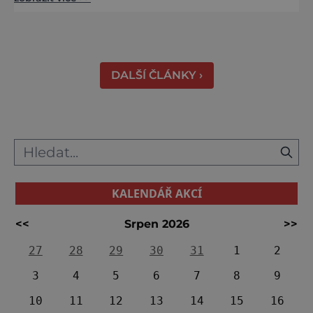
jako nazdobený bílý dort na svatební tabuli.
Právě proto tam proudí desítky tisíc turistů.
Zámek, který najdete 9 kilometrů od
Českých Budějovic, byl inspirován anglickým
královským
DALŠÍ ČLÁNKY ›
KALENDÁŘ AKCÍ
<<
Srpen 2026
>>
27
28
29
30
31
1
2
3
4
5
6
7
8
9
10
11
12
13
14
15
16