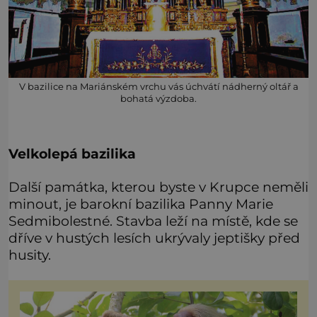
V bazilice na Mariánském vrchu vás úchvátí nádherný oltář a
bohatá výzdoba.
Velkolepá bazilika
Další památka, kterou byste v Krupce neměli
minout, je barokní bazilika Panny Marie
Sedmibolestné. Stavba leží na místě, kde se
dříve v hustých lesích ukrývaly jeptišky před
husity.