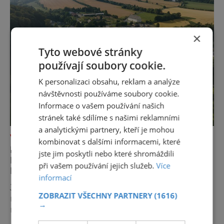
×
Tyto webové stránky
používají soubory cookie.
K personalizaci obsahu, reklam a analýze
návštěvnosti používáme soubory cookie.
Informace o vašem používání našich
stránek také sdílíme s našimi reklamními
a analytickými partnery, kteří je mohou
VÝLETY ZA POZNÁNÍM
kombinovat s dalšími informacemi, které
POZNEJTE ÚDOLÍ DESNÉ: OD
jste jim poskytli nebo které shromáždili
DLOUHÝCH STRÁNÍ PO TERMÁLNÍ
při vašem používání jejich služeb.
Více
PRAMENY
informací
Jen málokteré místo v České republice
ZOBRAZIT VŠECHNY PARTNERY
(1616)
nabízí tolik rozmanitých zážitků na tak
→
malém území jako údolí řeky Desné v srdci
Jeseníků. Během jediného dne můžete