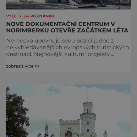
VÝLETY ZA POZNÁNÍM
NOVÉ DOKUMENTAČNÍ CENTRUM V
NORIMBERKU OTEVŘE ZAČÁTKEM LÉTA
Německo upevňuje svou pozici jedné z
nejvyhledávanějších evropských turistických
destinací. Nejnovější kulturní projekty,
otevření inovativních muzeí a velkolepé
zobrazit více >>
rekonstrukce historických památek přitahují
návštěvníky z celého světa. V nadcházejících
měsících se zde propojí kultura, historie i
moderní zážitky do jedinečné nabídky
turistických míst – přinášíme jejich výběr. Po
přibližně pětileté