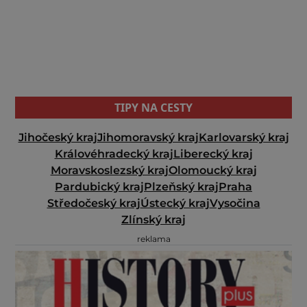
TIPY NA CESTY
Jihočeský kraj
Jihomoravský kraj
Karlovarský kraj
Královéhradecký kraj
Liberecký kraj
Moravskoslezský kraj
Olomoucký kraj
Pardubický kraj
Plzeňský kraj
Praha
Středočeský kraj
Ústecký kraj
Vysočina
Zlínský kraj
reklama