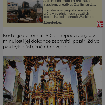
Jak Pepsi málem vyhrála
studenou válku. Za limonádu
dostala ponorky i křižník
Představte si geopolitickou mapu
světa v pozdních osmdesátých
letech. Na jedné straně Washington,
na druhé Moskva. Mezi nimi jaderný
21stoleti.cz
arzenál schopný zničit planetu
padesátkrát dokola, železná opona a
Kostel je už téměř 150 let nepoužívaný a v
minulosti jej dokonce zachvátil požár. Zdivo
pak bylo částečně obnoveno.