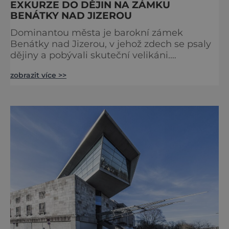
EXKURZE DO DĚJIN NA ZÁMKU
BENÁTKY NAD JIZEROU
Dominantou města je barokní zámek
Benátky nad Jizerou, v jehož zdech se psaly
dějiny a pobývali skuteční velikáni.
Fenomenální dánský astronom Tycho Brahe
zobrazit více >>
tu prováděl svá slavná astronomická měření
a za zavřenými dveřmi laboratoří hledal
elixíry pro lidstvo. Došlo zde i k osudové
spolupráci s jeho přítelem, slavným Janem
Keplerem. Tímto historickým setkáním je
inspirována i zážitková mobilní detek