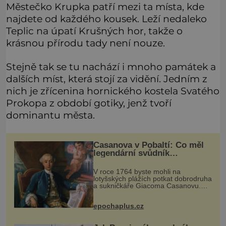
Městečko Krupka patří mezi ta místa, kde
najdete od každého kousek. Leží nedaleko
Teplic na úpatí Krušných hor, takže o
krásnou přírodu tady není nouze.
Stejně tak se tu nachází i mnoho památek a
dalších míst, která stojí za vidění. Jedním z
nich je zřícenina hornického kostela Svatého
Prokopa z období gotiky, jenž tvoří
dominantu města.
Casanova v Pobaltí: Co měl
legendární svůdník
společného se svobodnými
zednáři?
V roce 1764 byste mohli na
lotyšských plážích potkat dobrodruha
a sukničkáře Giacoma Casanovu.
Jeho cesta k Baltskému moři však
nebyla turistickým výletem, ale ryze
epochaplus.cz
pracovní cestou se zištnými úmysly.