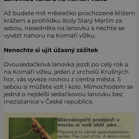
Až budete mít městečko prochozené křížem
krážem a prohlídku štoly Starý Martin za
sebou, nasedněte na lanovku a nechte se
vyvézt nahoru na Komáří vížku.
Nenechte si ujít úžasný zážitek
Dvousedačková lanovka jezdí po celý rok a
na Komáří vížku, jeden z vrcholů Krušných
hor, vás vyveze rovnou z centra města. S
sebou si můžete vzít i kolo. Mimochodem se
jedná o nejdelší sedačkovou lanovku bez
mezistanice v České republice.
Mikroskopičtí predátoři v
mozku si vodí oběť jako
loutku
Připomíná to námět apokalyptického
seriálu The Last of Us. A skoro mrazí