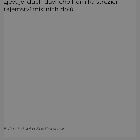
zjevuje duch dávného horníka střežící
tajemství místních dolů.
Foto: Pixfuel a Shutterstock