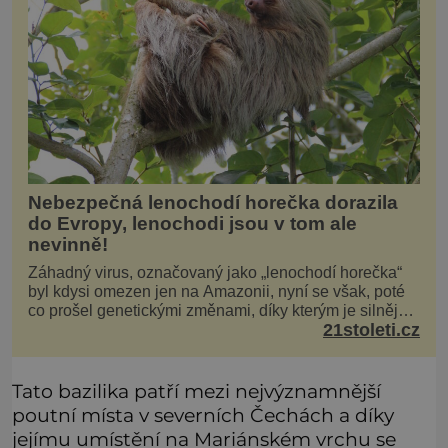
Nebezpečná lenochodí horečka dorazila
do Evropy, lenochodi jsou v tom ale
nevinně!
Záhadný virus, označovaný jako „lenochodí horečka“
byl kdysi omezen jen na Amazonii, nyní se však, poté
co prošel genetickými změnami, díky kterým je silnější,
21stoleti.cz
šíří po celé Americe a první případy se objevily už i v
Evropě. Máme se bát? Virus oropouche (čti oropuče),
jak se odborně nazývá, byl až do
Tato bazilika patří mezi nejvýznamnější
poutní místa v severních Čechách a díky
jejímu umístění na Mariánském vrchu se