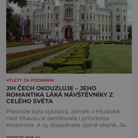
VÝLETY ZA POZNÁNÍM
JIH ČECH OKOUZLUJE – JEHO
ROMANTIKA LÁKÁ NÁVŠTĚVNÍKY Z
CELÉHO SVĚTA
Přestože byla vybíravá, zámek v Hluboké
nad Vltavou si zamilovala i princezna
Krasomila. A vy dopadnete úplně stejně. Je
totiž jedním z nejkrásnějších u nás. Vypadá
zobrazit více >>