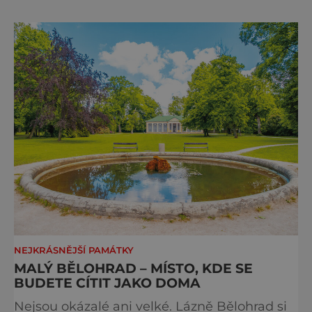
fotkách. A kdo si plánuje výlet do naší
metropole, má ho na seznamu mí
NEJKRÁSNĚJŠÍ PAMÁTKY
MALÝ BĚLOHRAD – MÍSTO, KDE SE
BUDETE CÍTIT JAKO DOMA
Nejsou okázalé ani velké. Lázně Bělohrad si