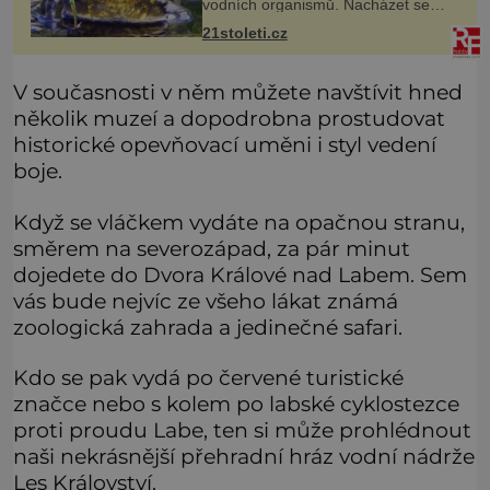
vodních organismů. Nacházet se
však může i v lidmi konzumovaných
21stoleti.cz
mlžích, jako jsou ústřice nebo slávky.
K příznakům otravy patří
V současnosti v něm můžete navštívit hned
několik muzeí a dopodrobna prostudovat
historické opevňovací uměni i styl vedení
boje.
Když se vláčkem vydáte na opačnou stranu,
směrem na severozápad, za pár minut
dojedete do Dvora Králové nad Labem. Sem
vás bude nejvíc ze všeho lákat známá
zoologická zahrada a jedinečné safari.
Kdo se pak vydá po červené turistické
značce nebo s kolem po labské cyklostezce
proti proudu Labe, ten si může prohlédnout
naši nekrásnější přehradní hráz vodní nádrže
Les Království.