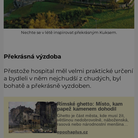
Nechte se v létě inspirovat překrásným Kuksem.
Překrásná výzdoba
Přestože hospital měl velmi praktické určení
a bydleli v něm nejchudší z chudých, byl
bohatě a překrásně vyzdoben.
Římské ghetto: Místo, kam
papež kamenem dohodil
Ghetto je část města, kde musí žít,
většinou nedobrovolně, náboženská,
rasová nebo národnostní menšina
obyvatel. Bohaté historické
epochaplus.cz
zkušenosti mají s takovým životem
Židé. Už od středověku jsou totiž