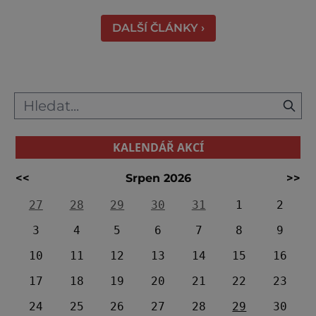
práci tehdejších horníků. [gallery
DALŠÍ ČLÁNKY ›
ids="91631,91630,91632,91633,91634,91635,9
KALENDÁŘ AKCÍ
<<
Srpen 2026
>>
27
28
29
30
31
1
2
3
4
5
6
7
8
9
10
11
12
13
14
15
16
17
18
19
20
21
22
23
24
25
26
27
28
29
30