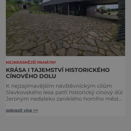
NEJKRÁSNĚJŠÍ PAMÁTKY
KRÁSA I TAJEMSTVÍ HISTORICKÉHO
CÍNOVÉHO DOLU
K nejzajímavějším návštěvnickým cílům
Slavkovského lesa patří historický cínový důl
Jeroným nedaleko zaniklého horního města
Čistá. Dolovat se v něm začalo už ve
zobrazit více >>
středověku. Národní kulturní památka je
dnes přístupná veřejnosti a hojně
vyhledávaná turisty, kteří si zde mohou učinit
poměrně konkrétní představu o namáhavé