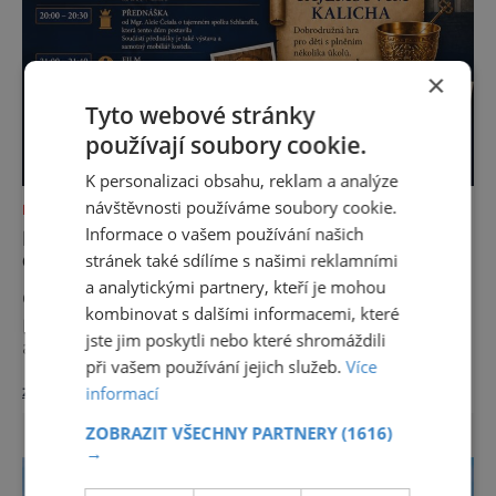
×
Tyto webové stránky
používají soubory cookie.
K personalizaci obsahu, reklam a analýze
návštěvnosti používáme soubory cookie.
NEJKRÁSNĚJŠÍ PAMÁTKY
Informace o vašem používání našich
NOC KOSTELŮ 2026 V HUSOVĚ SBORU V
CHEBU
stránek také sdílíme s našimi reklamními
a analytickými partnery, kteří je mohou
Odhalte tajemství chebské Schlaraffie V
kombinovat s dalšími informacemi, které
pátek 29. května 2026 se v rámci celostátní
jste jim poskytli nebo které shromáždili
akce Noc kostelů otevřou veřejnosti i místa,
při vašem používání jejich služeb.
Více
která běžně zůstávají skrytá. Jedním z
zobrazit více >>
informací
nejzajímavějších bude bezesporu Husův
sbor Církve československé husitské v
ZOBRAZIT VŠECHNY PARTNERY
(1616)
Chebu (Vrbenského 14), který letos nabídne
→
večer plný historie, hudby, tajemství i
dobrodružství pro malé i velké návštěvníky.