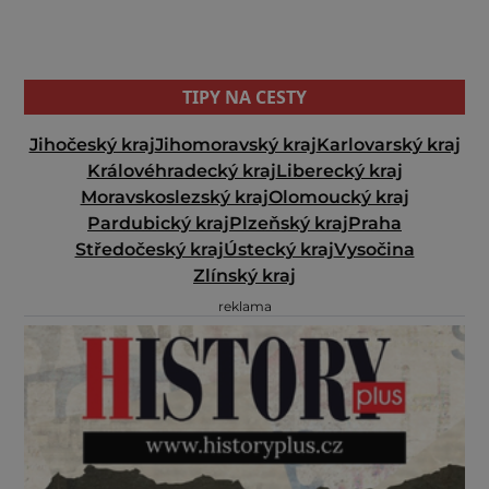
TIPY NA CESTY
Jihočeský kraj
Jihomoravský kraj
Karlovarský kraj
Královéhradecký kraj
Liberecký kraj
Moravskoslezský kraj
Olomoucký kraj
Pardubický kraj
Plzeňský kraj
Praha
Středočeský kraj
Ústecký kraj
Vysočina
Zlínský kraj
reklama