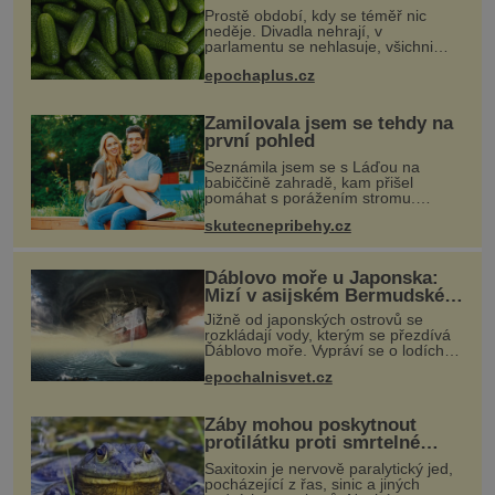
Prostě období, kdy se téměř nic
neděje. Divadla nehrají, v
parlamentu se nehlasuje, všichni
jsou na dovolené a média tak nemají
epochaplus.cz
o čem mluvit a psát. A vymýšlejí si
proto témata, které nikoho nezajímaj
Zamilovala jsem se tehdy na
první pohled
Seznámila jsem se s Láďou na
babiččině zahradě, kam přišel
pomáhat s porážením stromu.
Babička mě před ním ale varovala…
skutecnepribehy.cz
Babička se mě často ptávala, kdy se
už konečně vdám. Dost mě to
deptalo,
Ďáblovo moře u Japonska:
Mizí v asijském Bermudském
trojúhelníku lodě ve spárech
Jižně od japonských ostrovů se
neznámé síly?
rozkládají vody, kterým se přezdívá
Ďáblovo moře. Vypráví se o lodích
mizejících beze stopy, podivných
epochalnisvet.cz
světlech, zrádných proudech i
mořských dracích, kteří měli tyto ko
Žáby mohou poskytnout
protilátku proti smrtelné
otravě měkkýši
Saxitoxin je nervově paralytický jed,
pocházející z řas, sinic a jiných