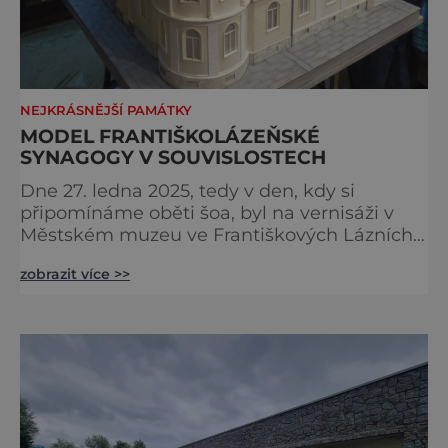
NEJKRÁSNĚJŠÍ PAMÁTKY
MODEL FRANTIŠKOLÁZEŇSKÉ
SYNAGOGY V SOUVISLOSTECH
Dne 27. ledna 2025, tedy v den, kdy si
připomínáme oběti šoa, byl na vernisáži v
Městském muzeu ve Františkových Lázních
představen model synagogy, která byla
zobrazit více >>
nacisty zničena v roce 1938. Do lázeňského
města se tak více než symbolicky vrátil
židovský svatostánek. Autorem modelu je
Bohuslav Karban z Aše. Připomeňme si nyní
některé události spojené s touto významnou
stavbou. [gallery ids="917