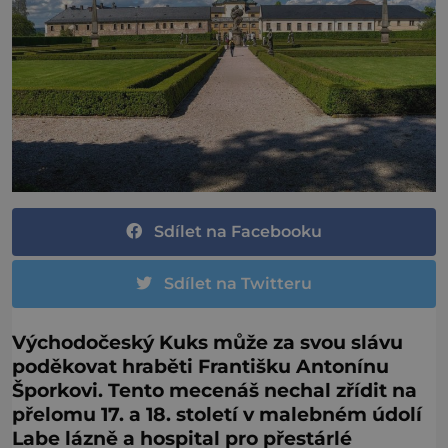
Sdílet na Facebooku
Sdílet na Twitteru
Východočeský Kuks může za svou slávu
poděkovat hraběti Františku Antonínu
Šporkovi. Tento mecenáš nechal zřídit na
přelomu 17. a 18. století v malebném údolí
Labe lázně a hospital pro přestárlé