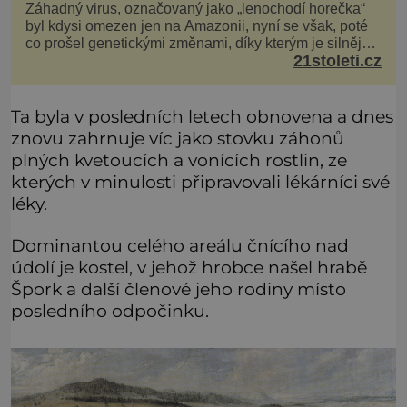
Záhadný virus, označovaný jako „lenochodí horečka“
byl kdysi omezen jen na Amazonii, nyní se však, poté
co prošel genetickými změnami, díky kterým je silnější,
21stoleti.cz
šíří po celé Americe a první případy se objevily už i v
Evropě. Máme se bát? Virus oropouche (čti oropuče),
jak se odborně nazývá, byl až do
Ta byla v posledních letech obnovena a dnes
znovu zahrnuje víc jako stovku záhonů
plných kvetoucích a vonících rostlin, ze
kterých v minulosti připravovali lékárníci své
léky.
Dominantou celého areálu čnícího nad
údolí je kostel, v jehož hrobce našel hrabě
Špork a další členové jeho rodiny místo
posledního odpočinku.