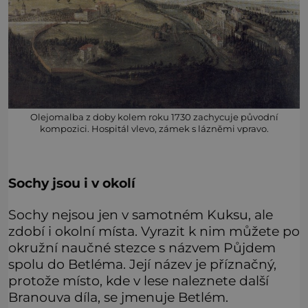
Olejomalba z doby kolem roku 1730 zachycuje původní
kompozici. Hospitál vlevo, zámek s lázněmi vpravo.
Sochy jsou i v okolí
Sochy nejsou jen v samotném Kuksu, ale
zdobí i okolní místa. Vyrazit k nim můžete po
okružní naučné stezce s názvem Půjdem
spolu do Betléma. Její název je příznačný,
protože místo, kde v lese naleznete další
Branouva díla, se jmenuje Betlém.