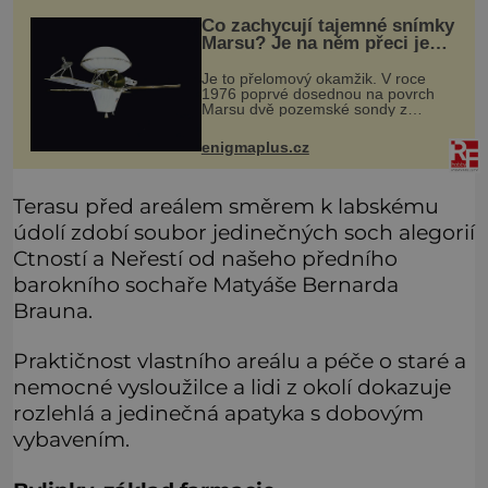
Co zachycují tajemné snímky
Marsu? Je na něm přeci jen
voda?
Je to přelomový okamžik. V roce
1976 poprvé dosednou na povrch
Marsu dvě pozemské sondy z
amerického vesmírného programu
Viking, které jsou schopny pořídit
enigmaplus.cz
fotografie záhadami opředené rudé
planety. V
Terasu před areálem směrem k labskému
údolí zdobí soubor jedinečných soch alegorií
Ctností a Neřestí od našeho předního
barokního sochaře Matyáše Bernarda
Brauna.
Praktičnost vlastního areálu a péče o staré a
nemocné vysloužilce a lidi z okolí dokazuje
rozlehlá a jedinečná apatyka s dobovým
vybavením.