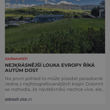
ZAJÍMAVOSTI
NEJKRÁSNĚJŠÍ LOUKA EVROPY ŘÍKÁ
AUTŮM DOST
Na první pohled to může působit paradoxně.
Jedna z nejfotografovanějších krajin Dolomit
se rozhodla, že návštěvníků nechce více, ale
méně. Alpe di Siusi, největší vysokohorská
zobrazit více >>
louka v Evropě, zavádí od léta 2026 nová
pravidla příjezdu, která mají jediný cíl –