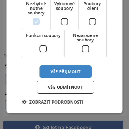
Nezbytně
Výkonové
Soubory
nutné
soubory
cílení
soubory
Funkční soubory
Nezařazené
soubory
Foto: KK
GASTRONOMIE
KARLOVY VARY
ŠTÍTKY:
VŠE PŘIJMOUT
RESTAURACE
VŠE ODMÍTNOUT
KARLOVARSKÝ KRAJ
LOKALITA:
ZOBRAZIT PODROBNOSTI
OKRES KARLOVY VARY
Sdílet na Facebooku