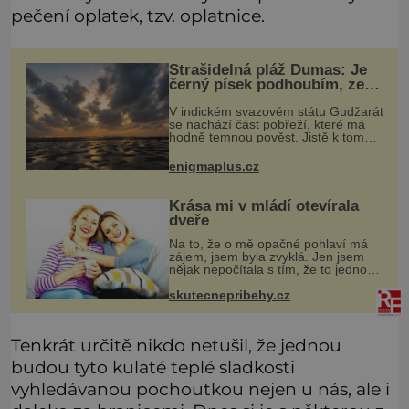
pečení oplatek, tzv. oplatnice.
Strašidelná pláž Dumas: Je
černý písek podhoubím, ze
kterého roste zlo?
V indickém svazovém státu Gudžarát
se nachází část pobřeží, které má
hodně temnou pověst. Jistě k tomu
přispívá i černý písek této pláže.
Proč má pláž takové netypické
enigmaplus.cz
zbarvení? Nakolik jsou pravdivé
Krása mi v mládí otevírala
dveře
Na to, že o mě opačné pohlaví má
zájem, jsem byla zvyklá. Jen jsem
nějak nepočítala s tím, že to jednou
skončí a já zůstanu úplně sama.
Když mi bylo dvacet, rychle jsem
skutecnepribehy.cz
zjistila, že se svět usmívá mno
Tenkrát určitě nikdo netušil, že jednou
budou tyto kulaté teplé sladkosti
vyhledávanou pochoutkou nejen u nás, ale i