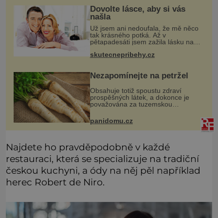
Dovolte lásce, aby si vás
našla
Už jsem ani nedoufala, že mě něco
tak krásného potká. Až v
pětapadesáti jsem zažila lásku na
první pohled. Poprvé jsem se
skutecnepribehy.cz
vdávala, když mi bylo dvacet. Oba
jsme byli mladí a byl to tak říkajíc
sňatek
Nezapomínejte na petržel
Obsahuje totiž spoustu zdraví
prospěšných látek, a dokonce je
považována za tuzemskou
superpotravinu. Zázrak plný
vitaminů V petrželi najdete vitaminy
panidomu.cz
B1, B2, B3, B6, provitamin A, vitamin
E a
Najdete ho pravděpodobně v každé
restauraci, která se specializuje na tradiční
českou kuchyni, a ódy na něj pěl například
herec Robert de Niro.