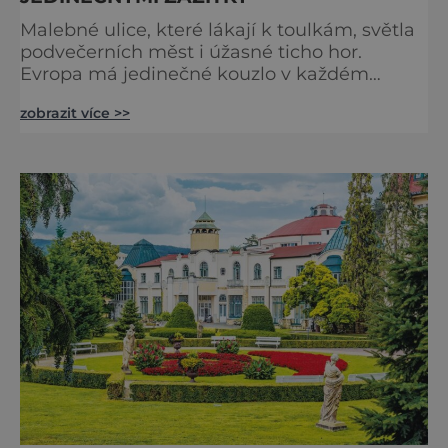
Malebné ulice, které lákají k toulkám, světla
podvečerních měst i úžasné ticho hor.
Evropa má jedinečné kouzlo v každém
období. Nové číslo Světa na dlani Speciál vás
zobrazit více >>
zve na cestu plnou inspirace, dobrodružství i
romantiky. Přinášíme vám 111 skvělých tipů,
kam vyrazit. Objevte krásu Evropy v celé její
podobě. Města s neopakovatelnou
atmosférou Vydejte se s námi na prohlídku
měst, která patří k