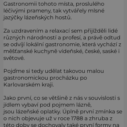
Gastronomii tohoto místa, proslulého
léčivými prameny, tak vytvářely mlsné
jazýčky lázeňských hostů.
Za uzdravením a relaxací sem přijížděli lidé
různých národností a profesí, a právě odtud
se odvíjí lokální gastronomie, která vychází z
měšťanské kuchyně vídeňské, české, saské i
světové.
Pojďme si tedy udělat takovou malou
gastronomickou procházku po
Karlovarském kraji.
Jako první, co se většině z nás v souvislosti s
jídlem vybaví pod pojmem lázně,
jsou lázeňské oplatky. Úplně první zmínka se
o nich objevuje už v roce 1788 a zhruba z
této doby se dochovaly také první formy na