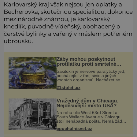
Karlovarský kraj však nejsou jen oplatky a
Becherovka, skutečnou specialitou, dokonce
mezinárodně známou, je karlovarský
knedlík, původně vídeňský, obohacený o
čerstvé bylinky a vařený v máslem potřeném
ubrousku.
Žáby mohou poskytnout
protilátku proti smrtelné
otravě měkkýši
Saxitoxin je nervově paralytický jed,
pocházející z řas, sinic a jiných
vodních organismů. Nacházet se
však může i v lidmi konzumovaných
21stoleti.cz
mlžích, jako jsou ústřice nebo slávky.
K příznakům otravy patří
Vražedný dům v Chicagu:
Nejděsivější místo USA?
Na rohu ulic West 63rd Street a
South Wallace Avenue v Chicagu
stojí nenápadná pošta. Nemá žádný
speciální nápis ani pamětní desku. A
epochalnisvet.cz
přesto prý místní zaměstnanci neradi
chodí do sklepa. Právě tady t