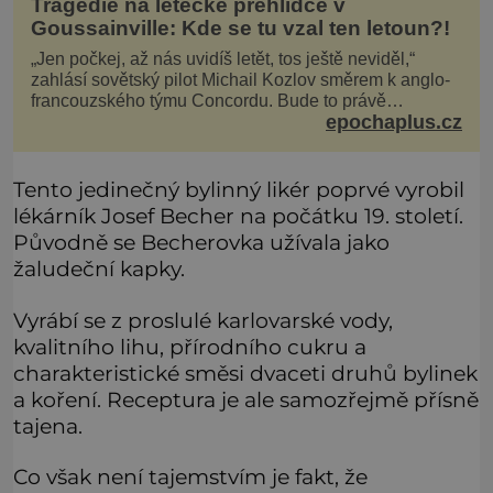
Tragédie na letecké přehlídce v
Goussainville: Kde se tu vzal ten letoun?!
„Jen počkej, až nás uvidíš letět, tos ještě neviděl,“
zahlásí sovětský pilot Michail Kozlov směrem k anglo-
francouzského týmu Concordu. Bude to právě
epochaplus.cz
konkurenční boj, co bude stát za smrtí celé 6členné
posádky Tupoleva Tu-144, zničením několika domů,
usmrcením 8 lidí na zemi (z toho 3 dětí) a 60 váž
Tento jedinečný bylinný likér poprvé vyrobil
lékárník Josef Becher na počátku 19. století.
Původně se Becherovka užívala jako
žaludeční kapky.
Vyrábí se z proslulé karlovarské vody,
kvalitního lihu, přírodního cukru a
charakteristické směsi dvaceti druhů bylinek
a koření. Receptura je ale samozřejmě přísně
tajena.
Co však není tajemstvím je fakt, že