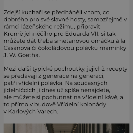
Zdejší kuchaři se předháněli v tom, co
dobrého pro své slavné hosty, samozřejmě v
rámci lázeňského režimu, připravit.
Kromě jehněčího pro Eduarda VII. si tak
můžete dát třeba smetanovou omáčku à la
Casanova či čokoládovou polévku maminky
J. W. Goetha.
Mezi další typické pochoutky, jejichž recepty
se předávají z generace na generaci,
patří vřídelní polévka. Na současných
jídelníčcích ji dnes už spíše nenajdete,
ale můžete si pochutnat na vřídelní kávě, a
to přímo v budově Vřídelní kolonády
v Karlových Varech.