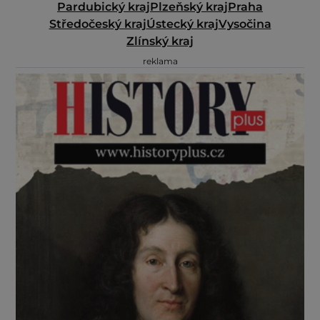
Pardubický kraj
Plzeňský kraj
Praha
Středočeský kraj
Ústecký kraj
Vysočina
Zlínský kraj
reklama