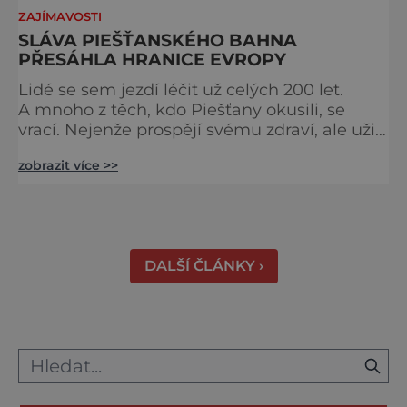
ZAJÍMAVOSTI
SLÁVA PIEŠŤANSKÉHO BAHNA
PŘESÁHLA HRANICE EVROPY
Lidé se sem jezdí léčit už celých 200 let.
A mnoho z těch, kdo Piešťany okusili, se
vrací. Nejenže prospějí svému zdraví, ale užijí
si tu i bohatý společenský život. Když se
zobrazit více >>
řekne slovenské lázně, Piešťany bývají první
volbou. Jejich věhlas je mezinárodní. A není
divu. Město rozprostřené na březích řeky
Váhu je proslulé termálními prameny
DALŠÍ ČLÁNKY ›