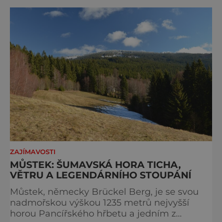
zachovat místo, kvůli němuž sem lidé
přijíždějí. Nejde o boj proti turistům. Jde o
ochranu krajiny, která už nechce být obětí
vlastního úspě
ZAJÍMAVOSTI
MŮSTEK: ŠUMAVSKÁ HORA TICHA,
VĚTRU A LEGENDÁRNÍHO STOUPÁNÍ
Můstek, německy Brückel Berg, je se svou
nadmořskou výškou 1235 metrů nejvyšší
horou Pancířského hřbetu a jedním z