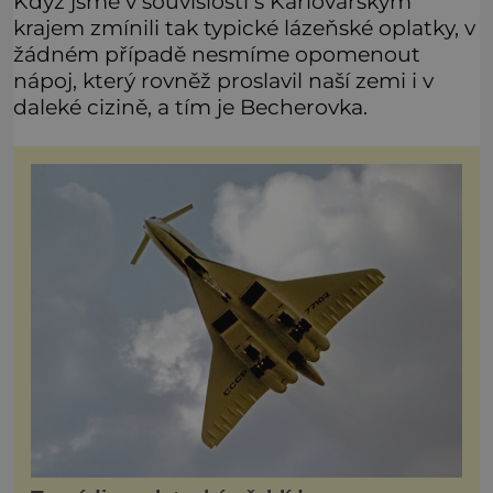
Když jsme v souvislosti s Karlovarským
krajem zmínili tak typické lázeňské oplatky, v
žádném případě nesmíme opomenout
nápoj, který rovněž proslavil naší zemi i v
daleké cizině, a tím je Becherovka.