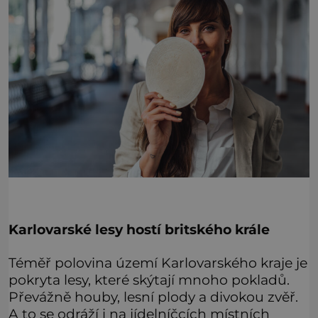
Karlovarské lesy hostí britského krále
Téměř polovina území Karlovarského kraje je
pokryta lesy, které skýtají mnoho pokladů.
Převážně houby, lesní plody a divokou zvěř.
A to se odráží i na jídelníčcích místních